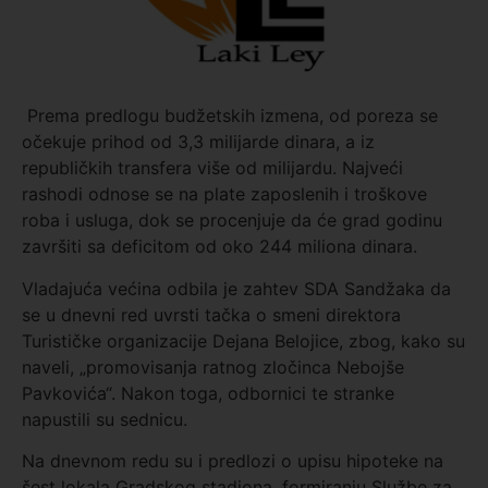
Prema predlogu budžetskih izmena, od poreza se
očekuje prihod od 3,3 milijarde dinara, a iz
republičkih transfera više od milijardu. Najveći
rashodi odnose se na plate zaposlenih i troškove
roba i usluga, dok se procenjuje da će grad godinu
završiti sa deficitom od oko 244 miliona dinara.
Vladajuća većina odbila je zahtev SDA Sandžaka da
se u dnevni red uvrsti tačka o smeni direktora
Turističke organizacije Dejana Belojice, zbog, kako su
naveli, „promovisanja ratnog zločinca Nebojše
Pavkovića“. Nakon toga, odbornici te stranke
napustili su sednicu.
Na dnevnom redu su i predlozi o upisu hipoteke na
šest lokala Gradskog stadiona, formiranju Službe za