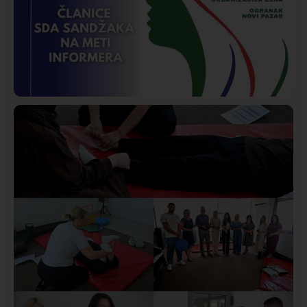
Istaknuto
Politika
169
Organizacija žena SDA Sandžaka osudila tekst
Informera o Anisi Fetahović i Adeli Melajac