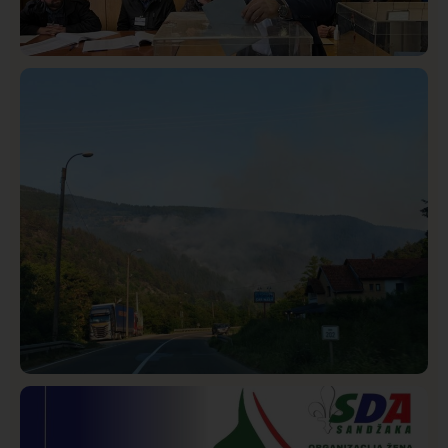
Istaknuto
Politika
321
Rasim Ljajić podneo ostavku na mesto predsednika
SDPS
Društvo
Istaknuto
240
Požar od Magliča do Ušća, brda u plamenu –
vatrogasci na terenu