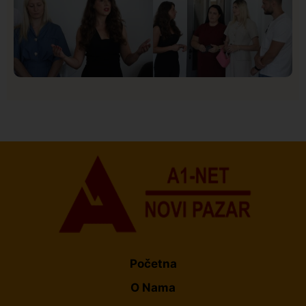
Društvo
Istaknuto
151
U Novom Pazaru počeo prvi HISBAS Neuro Kamp za
decu sa razvojnim izazovima
Početna
O Nama