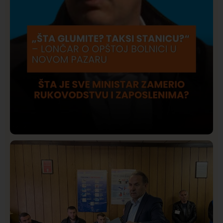
Društvo
Istaknuto
409
Lončar o Opštoj bolnici u Novom Pazaru: „Šta glumite?
Taksi stanicu?“