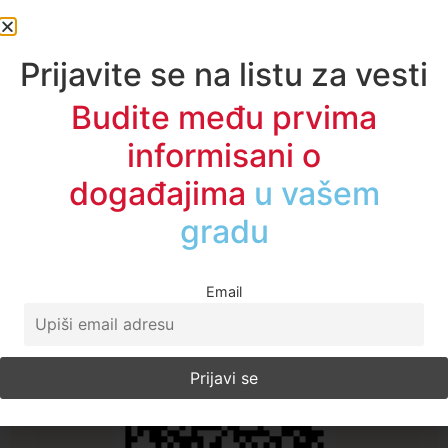
Oznake:
A1 vesti
,
gradjani
,
novi pazar
,
SRBIJA
,
vest
dana
Zerina Torbić
Prijavite se na listu za vesti
Sve vesti
Budite među prvima
informisani o
događajima
u regionu
Email
A1TV - Društvene mreže