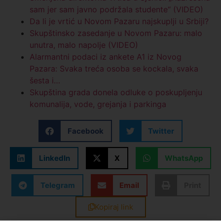
sam jer sam javno podržala studente“ (VIDEO)
Da li je vrtić u Novom Pazaru najskuplji u Srbiji?
Skupštinsko zasedanje u Novom Pazaru: malo
unutra, malo napolje (VIDEO)
Alarmantni podaci iz ankete A1 iz Novog
Pazara: Svaka treća osoba se kockala, svaka
šesta i…
Skupština grada donela odluke o poskupljenju
komunalija, vode, grejanja i parkinga
Facebook
Twitter
LinkedIn
X
WhatsApp
Telegram
Email
Print
Kopiraj link