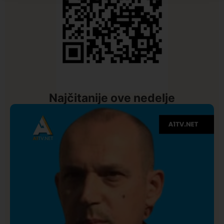
Najčitanije ove nedelje