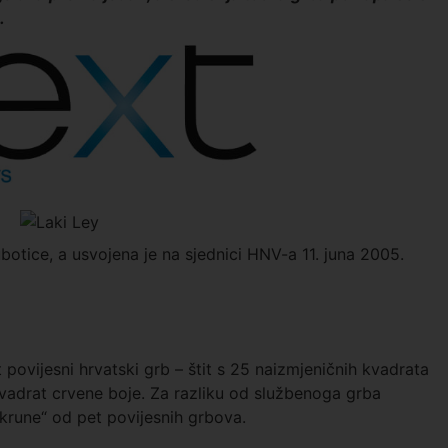
.
botice, a usvojena je na sjednici HNV-a 11. juna 2005.
t povijesni hrvatski grb – štit s 25 naizmjeničnih kvadrata
kvadrat crvene boje. Za razliku od službenoga grba
krune“ od pet povijesnih grbova.