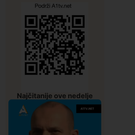
Najčitanije ove nedelje