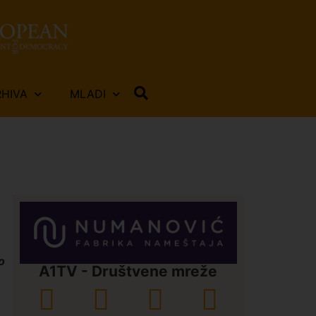
RHIVA
MLADI
o
A1TV - Društvene mreže