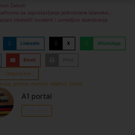
nom Žalosti
Platformu za uspostavljanje jedinstvene Islamske…
u obeležili incidenti i uvredljiva skandiranja
LinkedIn
X
WhatsApp
Email
Print
Kopiraj link
doba
,
iphone
,
mobilni
,
telefon
,
zlatno
A1 portal
Sve vesti