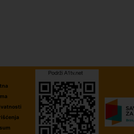
tna
ama
ivatnosti
rišćenja
esum