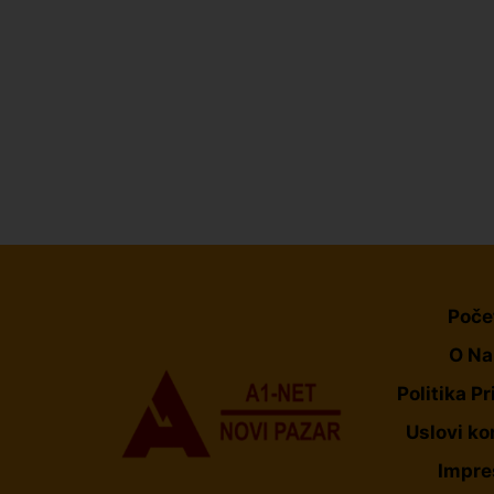
Poče
O N
Politika Pr
Uslovi ko
Impr