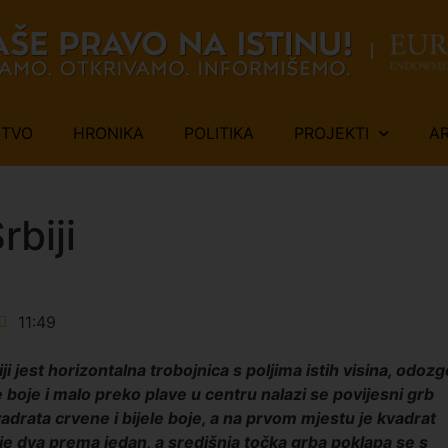
ŠTVO
HRONIKA
POLITIKA
PROJEKTI
A
rbiji
11:49
i jest horizontalna trobojnica s poljima istih visina, odozg
ele boje i malo preko plave u centru nalazi se povijesni grb
vadrata crvene i bijele boje, a na prvom mjestu je kvadrat
je dva prema jedan, a središnja točka grba poklapa se s