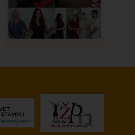
Društvo
Istaknuto
151
U Novom Pazaru počeo prvi HISBAS
Neuro Kamp za decu sa razvojnim
izazovima