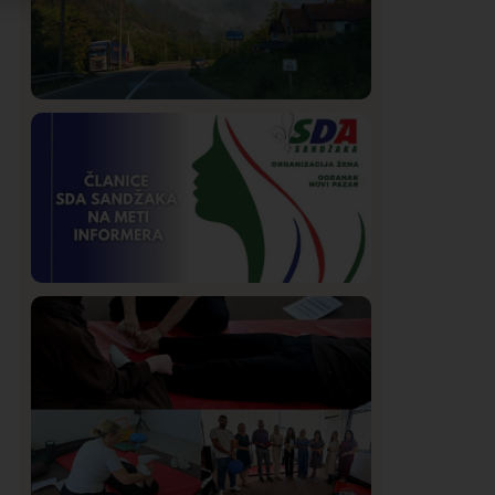
Društvo
Istaknuto
253
Požar od Magliča do Ušća, brda u
plamenu – vatrogasci na terenu
Istaknuto
Politika
170
Organizacija žena SDA Sandžaka osudila
tekst Informera o Anisi Fetahović i Adeli
Melajac