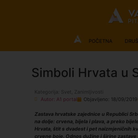
POČETNA
DRU
Simboli Hrvata u S
Kategorija:
Svet
,
Zanimljivosti
Autor:
A1 portal
Objavljeno:
18/09/2019
Zastava hrvatske zajednice u Republici Srbij
na dolje: crvena, bijela i plava, a preko bij
Hrvata, štit s dvadest i pet naizmjeničnih k
crvene boje. Odnos dužine i širine zastave 