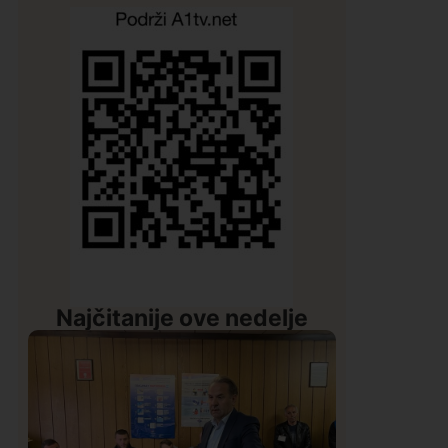
Najčitanije ove nedelje