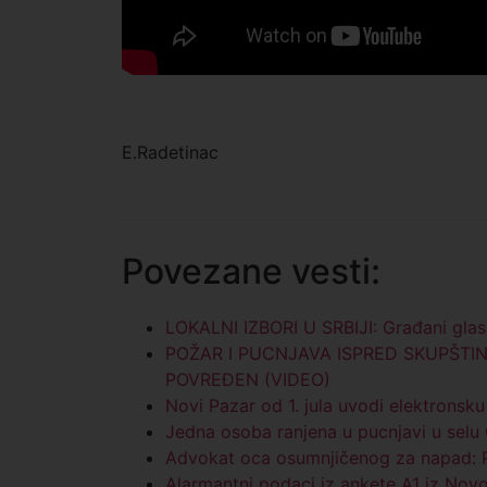
E.Radetinac
Povezane vesti:
LOKALNI IZBORI U SRBIJI: Građani glas
POŽAR I PUCNJAVA ISPRED SKUPŠTI
POVREĐEN (VIDEO)
Novi Pazar od 1. jula uvodi elektronsk
Jedna osoba ranjena u pucnjavi u selu
Advokat oca osumnjičenog za napad: Po
Alarmantni podaci iz ankete A1 iz Nov