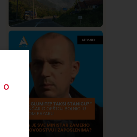
Društvo
Istaknuto
275
Požar od Magliča do Ušća, brda u
plamenu – vatrogasci na terenu
 o