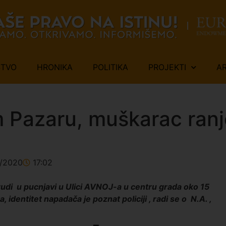
ŠTVO
HRONIKA
POLITIKA
PROJEKTI
A
Pazaru, muškarac ranje
2/2020
17:02
udi u pucnjavi u Ulici AVNOJ-a u centru grada oko 15
dentitet napadača je poznat policiji , radi se o N.A. ,