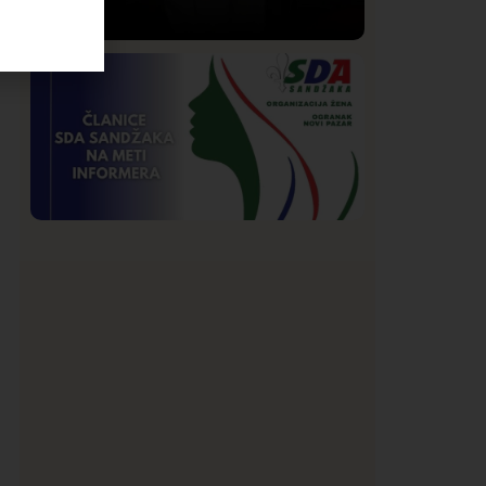
Društvo
Istaknuto
205
Lončar o Opštoj bolnici u Novom
Pazaru: „Šta glumite? Taksi stanicu?“
Istaknuto
Politika
176
Organizacija žena SDA Sandžaka osudila
tekst Informera o Anisi Fetahović i Adeli
Melajac