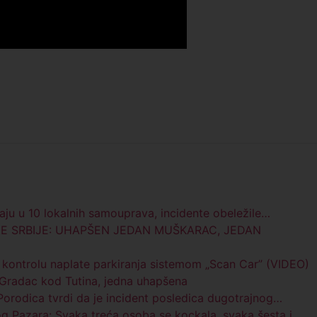
aju u 10 lokalnih samouprava, incidente obeležile…
NE SRBIJE: UHAPŠEN JEDAN MUŠKARAC, JEDAN
u kontrolu naplate parkiranja sistemom „Scan Car” (VIDEO)
 Gradac kod Tutina, jedna uhapšena
rodica tvrdi da je incident posledica dugotrajnog…
og Pazara: Svaka treća osoba se kockala, svaka šesta i…