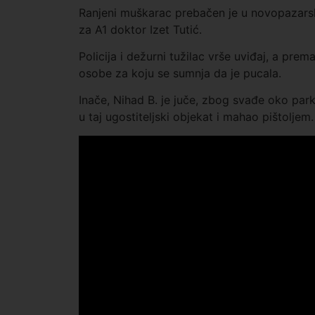
Ranjeni muškarac prebačen je u novopazarsku
za A1 doktor Izet Tutić.
Policija i dežurni tužilac vrše uviđaj, a pre
osobe za koju se sumnja da je pucala.
Inače, Nihad B. je juče, zbog svađe oko par
u taj ugostiteljski objekat i mahao pištolje