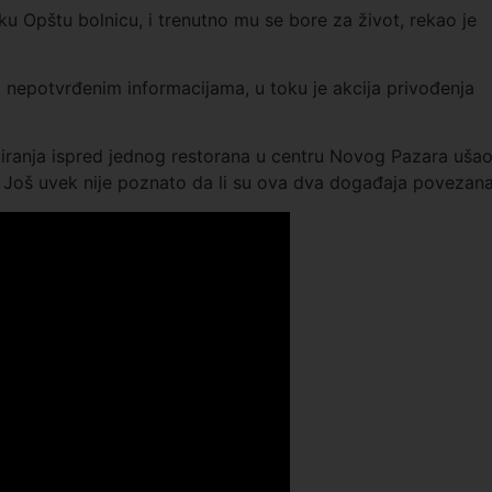
 Opštu bolnicu, i trenutno mu se bore za život, rekao je
ma nepotvrđenim informacijama, u toku je akcija privođenja
kiranja ispred jednog restorana u centru Novog Pazara uša
m. Još uvek nije poznato da li su ova dva događaja povezana