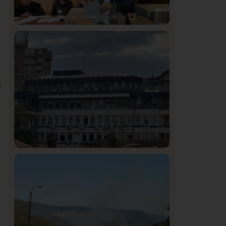
Istaknuto
Politika
327
Rasim Ljajić podneo ostavku na mesto
predsednika SDPS
o
.
Hronika
Istaknuto
311
Podignut optužni predlog protiv E.A.
zbog napada u Novom Pazaru,
produžen mu pritvor