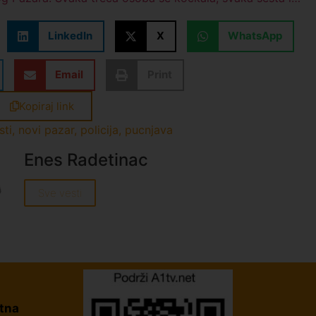
LinkedIn
X
WhatsApp
Email
Print
Kopiraj link
sti
,
novi pazar
,
policija
,
pucnjava
Enes Radetinac
Sve vesti
tna