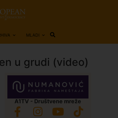
RHIVA
MLADI
n u grudi (video)
A1TV - Društvene mreže