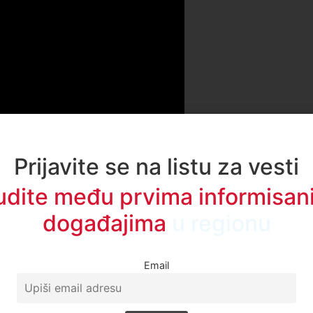
Prijavite se na listu za vesti
udite među prvima informisani
događajima
u regionu
Email