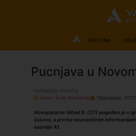
POČETNA
DRU
Pucnjava u Novom 
Kategorija:
Hronika
Autor:
Enes Radetinac
Objavljeno:
17/1
Novopazarac Nihad B. (37) pogođen je u gr
časova, a prema nezvaničnim informacijama, i
saznaje A1.