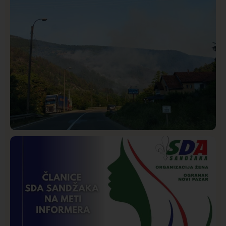
SDPS
Društvo
Istaknuto
271
Požar od Magliča do Ušća, brda u plamenu –
vatrogasci na terenu