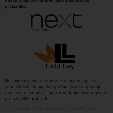
upozoravajući na potencijalnu opasnost po
prolaznike.
Na snimku se vidi deo betonske fasade koji je u
veoma lošem stanju, dok građani tvrde da postoji
opasnost da se obruši na trotoar kojim svakodnevno
prolazi veliki broj ljudi.
„Ovo je u samom centru grada, kod Nove lučne