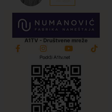
Sve vesti
A1TV - Društvene mreže