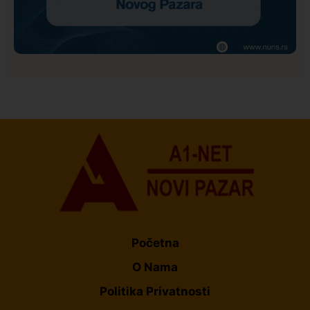
Društvo
Istaknuto
159
NUNS: Osuđujemo zastrašivanje redakcije A1tv iz
Novog Pazara
Početna
O Nama
Politika Privatnosti