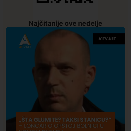
Najčitanije ove nedelje