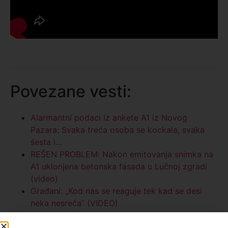
Povezane vesti:
Alarmantni podaci iz ankete A1 iz Novog
Pazara: Svaka treća osoba se kockala, svaka
šesta i…
REŠEN PROBLEM: Nakon emitovanja snimka na
A1 uklonjena betonska fasada u Lučnoj zgradi
(video)
Građani: „Kod nas se reaguje tek kad se desi
neka nesreća” (VIDEO)
Nasilje nad životinjom uznemirilo građane
Novog Pazara (VIDEO)