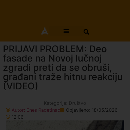
PRIJAVI PROBLEM: Deo
fasade na Novoj lučnoj
zgradi preti da se obruši,
građani traže hitnu reakciju
(VIDEO)
Kategorija:
Društvo
Autor:
Enes Radetinac
Objavljeno:
18/05/2026
12:06