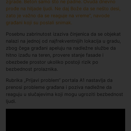
zgrade. Beton samo što ne padne. Ovuda dnevno
prođe na hiljade ljudi. Ne daj Bože da se nešto desi,
zato je važno da se reaguje na vreme“, navode
građani koji su poslali snimak.
Posebnu zabrinutost izaziva činjenica da se objekat
nalazi na jednoj od najfrekventnijih lokacija u gradu,
zbog čega građani apeluju na nadležne službe da
hitno izađu na teren, provere stanje fasade i
obezbede prostor ukoliko postoji rizik po
bezbednost prolaznika.
Rubrika „Prijavi problem“ portala A1 nastavlja da
prenosi probleme građana i poziva nadležne da
reaguju u slučajevima koji mogu ugroziti bezbednost
ljudi.