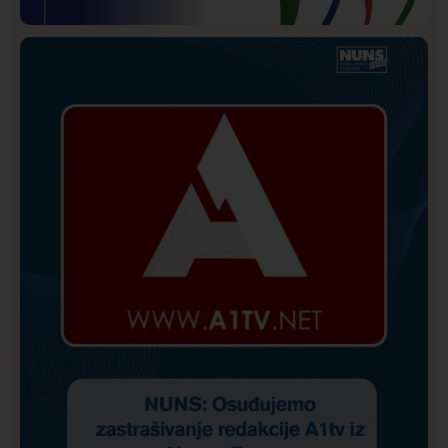
Istaknuto
Politika
172
Organizacija žena SDA Sandžaka osudila tekst
Informera o Anisi Fetahović i Adeli Melajac