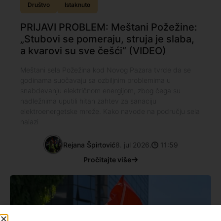
Društvo
Istaknuto
PRIJAVI PROBLEM: Meštani Požežine:
„Stubovi se pomeraju, struja je slaba,
a kvarovi su sve češći“ (VIDEO)
Meštani sela Požežina kod Novog Pazara tvrde da se
godinama suočavaju sa ozbiljnim problemima u
snabdevanju električnom energijom, zbog čega su
nadležnima uputili hitan zahtev za sanaciju
elektroenergetske mreže. Kako navode na području sela
nalazi
Rejana Špirtović
8. jul 2026.
11:59
Pročitajte više