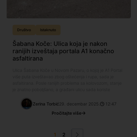
Društvo
Istaknuto
Šabana Koče: Ulica koja je nakon
ranijih izveštaja portala A1 konačno
asfaltirana
Ulica Šabana Koče u Novom Pazaru, o kojoj je A1 Portal
više puta izveštavao zbog oštećenja i rupa, sada je
asfaltirana. Posle ranijih problema sa kolovozom, stanje
je znatno poboljšano, a građani ulicu sada koriste
Zerina Torbić
29. decembar 2025.
12:47
Pročitajte više
1
2