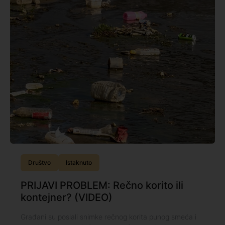
Društvo
Istaknuto
PRIJAVI PROBLEM: Rečno korito ili
kontejner? (VIDEO)
Građani su poslali snimke rečnog korita punog smeća i