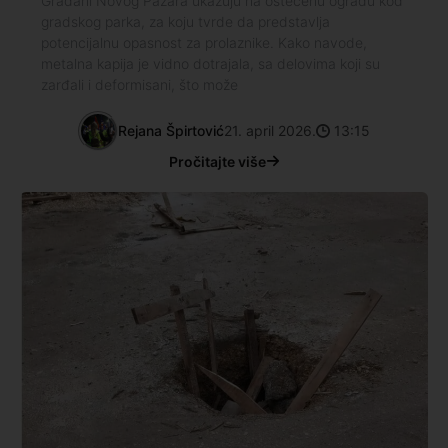
Građani Novog Pazara ukazuju na oštećenu ogradu kod
gradskog parka, za koju tvrde da predstavlja
potencijalnu opasnost za prolaznike. Kako navode,
metalna kapija je vidno dotrajala, sa delovima koji su
zarđali i deformisani, što može
Rejana Špirtović
21. april 2026.
13:15
Pročitajte više