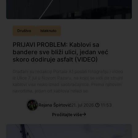
Društvo
Istaknuto
PRIJAVI PROBLEM: Kablovi sa
bandere sve bliži ulici, jedan već
skoro dodiruje asfalt (VIDEO)
Građani su redakciji Portala A1 poslali fotografiju i video
iz Ulice 7. jul u Novom Pazaru, na kojoj se vidi da strujni
kablovi vise nisko iznad saobraćajnice. Prema njihovim
navodima, jedan od kablova nalazi se
Rejana Špirtović
21. jul 2026.
11:53
Pročitajte više