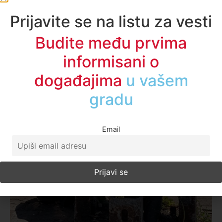
Prijavite se na listu za vesti
Budite među prvima
informisani o
događajima
u regionu
Email