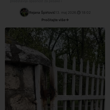
predstavlja opasnost za pešake i
Rejana Špirtović
13. maj 2026.
18:02
Pročitajte više