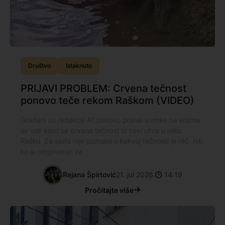
Društvo
Istaknuto
PRIJAVI PROBLEM: Crvena tečnost
ponovo teče rekom Raškom (VIDEO)
Građani su redakciji A1 ponovo poslali snimke na kojima
se vidi kako se crvena tečnost iz cevi uliva u reku
Rašku. Za sada nije poznato o kakvoj tečnosti je reč, niti
ko je odgovoran za
Rejana Špirtović
21. jul 2026.
14:19
Pročitajte više