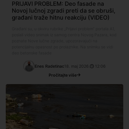
PRIJAVI PROBLEM: Deo fasade na
Novoj lučnoj zgradi preti da se obruši,
građani traže hitnu reakciju (VIDEO)
Građani su, u okviru rubrike „Prijavi problem“ portala A1,
poslali video snimak iz samog centra Novog Pazara, kod
poznate Nove lučne zgrade, upozoravajući na
potencijalnu opasnost po prolaznike. Na snimku se vidi
deo betonske fasade
Enes Radetinac
18. maj 2026.
12:06
Pročitajte više