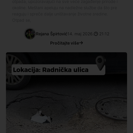
otpada, upozoravajući na sve veće zagađenje prirode i
okoline. Meštani apeluju na nadležne službe da što pre
reaguju i spreče dalje uništavanje životne sredine.
Otpad se,
Rejana Špirtović
14. maj 2026.
21:12
Pročitajte više