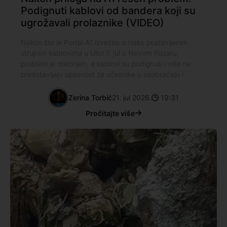
Podignuti kablovi od bandera koji su
ugrožavali prolaznike (VIDEO)
Nakon što je Portal A1 izvestio o nisko postavljenim
strujnim kablovima u Ulici 7. jul u Novom Pazaru,
problem je otklonjen, a kablovi su podignuti i više ne
predstavljaju opasnost za učesnike u saobraćaju i
Zerina Torbić
21. jul 2026.
19:31
Pročitajte više