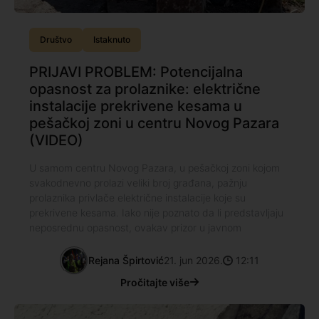
Društvo
Istaknuto
PRIJAVI PROBLEM: Potencijalna
opasnost za prolaznike: električne
instalacije prekrivene kesama u
pešačkoj zoni u centru Novog Pazara
(VIDEO)
U samom centru Novog Pazara, u pešačkoj zoni kojom
svakodnevno prolazi veliki broj građana, pažnju
prolaznika privlače električne instalacije koje su
prekrivene kesama. Iako nije poznato da li predstavljaju
neposrednu opasnost, ovakav prizor u javnom
Rejana Špirtović
21. jun 2026.
12:11
Pročitajte više