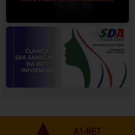
Društvo
Istaknuto
206
Lončar o Opštoj bolnici u Novom Pazaru: „Šta glumite?
Taksi stanicu?“
Istaknuto
Politika
177
Organizacija žena SDA Sandžaka osudila tekst
Informera o Anisi Fetahović i Adeli Melajac