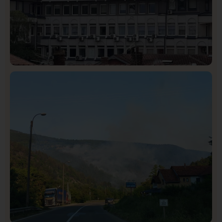
Hronika
Istaknuto
317
Podignut optužni predlog protiv E.A. zbog napada u
Novom Pazaru, produžen mu pritvor