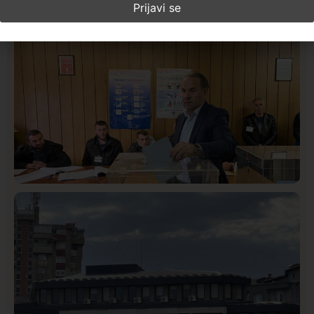
Najčitanije ove nedelje
Istaknuto
Politika
327
Rasim Ljajić podneo ostavku na mesto predsednika
SDPS