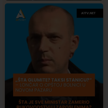
Društvo
Istaknuto
275
Požar od Magliča do Ušća, brda u plamenu –
vatrogasci na terenu