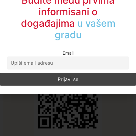
Budite među prvima
informisani o
događajima
u regionu
A1TV - Društvene mreže
Email