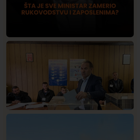
Društvo
Istaknuto
421
Lončar o Opštoj bolnici u Novom Pazaru: „Šta glumite?
Taksi stanicu?“
Istaknuto
Politika
326
Rasim Ljajić podneo ostavku na mesto predsednika
SDPS