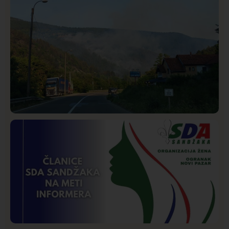
Društvo
Istaknuto
272
Požar od Magliča do Ušća, brda u plamenu –
vatrogasci na terenu