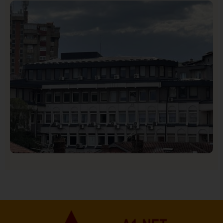
Istaknuto
Politika
172
Organizacija žena SDA Sandžaka osudila tekst
Informera o Anisi Fetahović i Adeli Melajac
Hronika
Istaknuto
186
Podignut optužni predlog protiv E.A. zbog napada u
Novom Pazaru, produžen mu pritvor