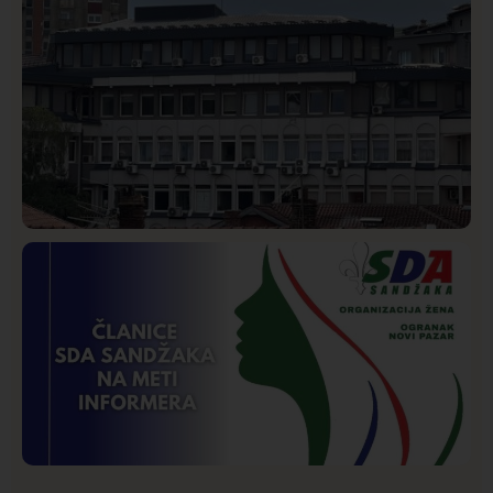
Hronika
Istaknuto
256
Podignut optužni predlog protiv E.A. zbog napada u
Novom Pazaru, produžen mu pritvor