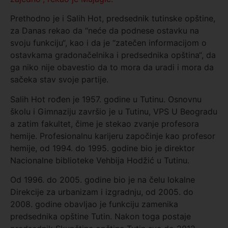
Prethodno je i Salih Hot, predsednik tutinske opštine,
za Danas rekao da “neće da podnese ostavku na
svoju funkciju“, kao i da je “zatečen informacijom o
ostavkama gradonačelnika i predsednika opština“, da
ga niko nije obavestio da to mora da uradi i mora da
sačeka stav svoje partije.
Salih Hot rođen je 1957. godine u Tutinu. Osnovnu
školu i Gimnaziju završio je u Tutinu, VPS U Beogradu
a zatim fakultet, čime je stekao zvanje profesora
hemije. Profesionalnu karijeru započinje kao profesor
hemije, od 1994. do 1995. godine bio je direktor
Nacionalne biblioteke Vehbija Hodžić u Tutinu.
Od 1996. do 2005. godine bio je na čelu lokalne
Direkcije za urbanizam i izgradnju, od 2005. do
2008. godine obavljao je funkciju zamenika
predsednika opštine Tutin. Nakon toga postaje