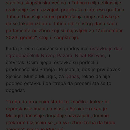
stabilna skupštinska većina u Tutinu u cilju efikasnije
realizacije svih razvojnih projekata u interesu građana
Tutina. Današnji datum podnošenja moje ostavke je
da se lokalni izbori u Tutinu održe istog dana kad i
parlamentarni izbori koji su najavljeni za 17.decembar
2023. godine“, stoji u saopštenju.
Kada je reč o sandžačkim gradovima,
ostavku je dao
i gradonačelnik Novog Pazara, Nihat Biševac
, u
četvrtak. Osim njega, ostavke su podneli i
gradonačelnici Priboja i Prijepolja, dok je prvi čovek
Sjenice, Munib Mujagić, za
Danas
, rekao da nije
podneo ostavku i da “treba da proceni šta se to
događa“.
“Treba da procenim šta bi to značilo i kakve bi
reperskusije imalo na vlast u Sjenici – rekao je
Mujagić današnje događaje nazivajući „domino
efektom“ i izjasnio se „da svi izbori treba da budu
zajedno“, rekao je Mujagić.