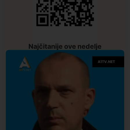
Najčitanije ove nedelje