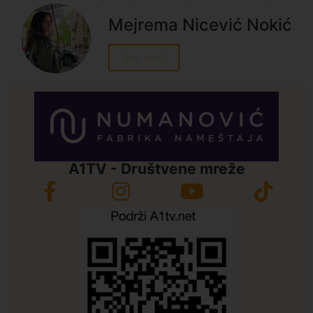
Mejrema Nicević Nokić
Sve vesti
A1TV - Društvene mreže