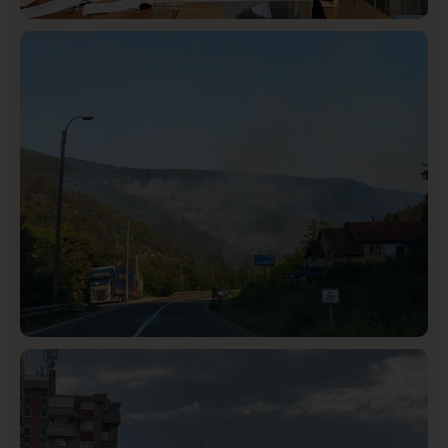
Istaknuto
Politika
326
Rasim Ljajić podneo ostavku na mesto predsednika
SDPS
Društvo
Istaknuto
272
Požar od Magliča do Ušća, brda u plamenu –
vatrogasci na terenu