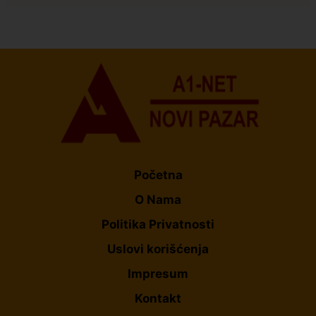
Istaknuto
Politika
173
Organizacija žena SDA Sandžaka osudila tekst
Informera o Anisi Fetahović i Adeli Melajac
Početna
O Nama
Politika Privatnosti
Uslovi korišćenja
Impresum
Kontakt