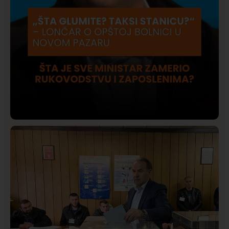
Društvo
Istaknuto
422
Lončar o Opštoj bolnici u Novom Pazaru: „Šta glumite?
Taksi stanicu?“