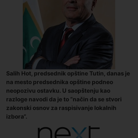
Salih Hot, predsednik opštine Tutin, danas je
na mesto predsednika opštine podneo
neopozivu ostavku. U saopštenju kao
razloge navodi da je to “način da se stvori
zakonski osnov za raspisivanje lokalnih
izbora“.