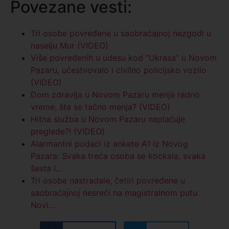
Povezane vesti:
Tri osobe povređene u saobraćajnoj nezgodi u
naselju Mur (VIDEO)
Više povređenih u udesu kod “Ukrasa” u Novom
Pazaru, učestvovalo i civilno policijsko vozilo
(VIDEO)
Dom zdravlja u Novom Pazaru menja radno
vreme, šta se tačno menja? (VIDEO)
Hitna služba u Novom Pazaru naplaćuje
preglede?! (VIDEO)
Alarmantni podaci iz ankete A1 iz Novog
Pazara: Svaka treća osoba se kockala, svaka
šesta i…
Tri osobe nastradale, četiri povređene u
saobraćajnoj nesreći na magistralnom putu
Novi…