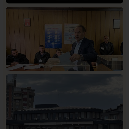
Društvo
Istaknuto
423
Lončar o Opštoj bolnici u Novom Pazaru: „Šta glumite?
Taksi stanicu?“
Istaknuto
Politika
326
Rasim Ljajić podneo ostavku na mesto predsednika
SDPS