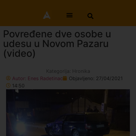
Povređene dve osobe u
udesu u Novom Pazaru
(video)
Kategorija:
Hronika
Autor:
Enes Radetinac
Objavljeno:
27/04/2021
14:50