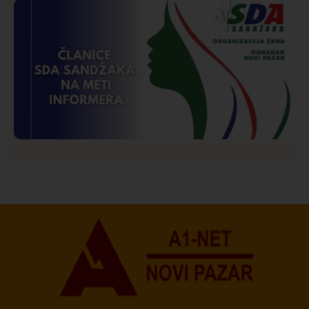
Društvo
Istaknuto
273
Požar od Magliča do Ušća, brda u plamenu –
vatrogasci na terenu
Istaknuto
Politika
174
Organizacija žena SDA Sandžaka osudila tekst
Informera o Anisi Fetahović i Adeli Melajac