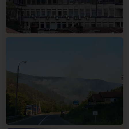
Hronika
Istaknuto
294
Podignut optužni predlog protiv E.A. zbog napada u
Novom Pazaru, produžen mu pritvor