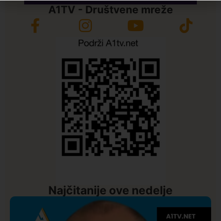
A1TV - Društvene mreže
Najčitanije ove nedelje