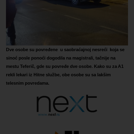
Dve osobe su povređene u saobraćajnoj nesreći koja se
sinoć posle ponoći dogodila na magistrali, tačnije na
mestu Teferič, gde su povređe dve osobe. Kako su za A1
rekli lekari iz Hitne službe, obe osobe su sa lakšim
telesnim povredama.