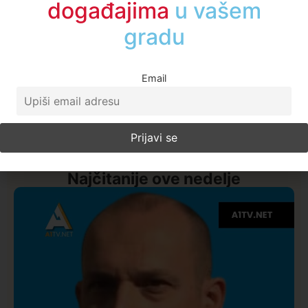
događajima
u regionu
Email
Najčitanije ove nedelje