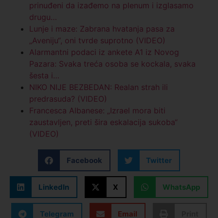
prinuđeni da izađemo na plenum i izglasamo
drugu…
Lunje i maze: Zabrana hvatanja pasa za
„Aveniju“, oni tvrde suprotno (VIDEO)
Alarmantni podaci iz ankete A1 iz Novog
Pazara: Svaka treća osoba se kockala, svaka
šesta i…
NIKO NIJE BEZBEDAN: Realan strah ili
predrasuda? (VIDEO)
Francesca Albanese: „Izrael mora biti
zaustavljen, preti šira eskalacija sukoba“
(VIDEO)
Facebook
Twitter
LinkedIn
X
WhatsApp
Telegram
Email
Print