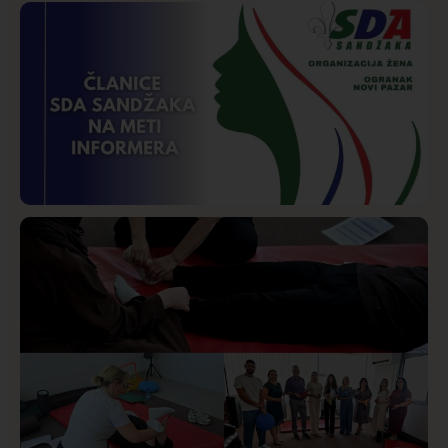
Društvo
Istaknuto
268
Požar od Magliča do Ušća, brda u plamenu –
vatrogasci na terenu
Istaknuto
Politika
171
Organizacija žena SDA Sandžaka osudila tekst
Informera o Anisi Fetahović i Adeli Melajac