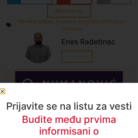
Kopiraj link
Oznake:
adobe
,
It
,
photo
,
program
,
slika.novo
,
software
Enes Radetinac
Sve vesti
A1TV - Društvene mreže
Prijavite se na listu za vesti
Budite među prvima
informisani o