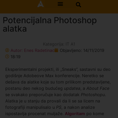
Potencijalna Photoshop
alatka
Kategorija:
IT A1
Autor:
Enes Radetinac
Objavljeno:
14/11/2019
18:19
Eksperimentalni projekti, ili „Sneaks”, sastavni su deo
godišnje Adobeove Max konferencije. Neretko se
dešava da alatke koje su tom prilikom predstavljene,
postanu deo nekog budućeg
updatea
, a
About Face
se svakako preporučuje kao dodatak
Photoshopu
.
Alatka je u stanju da provali da li se sa licem na
fotografiji manipulisalo u
PS
, a nakon analize
ispostavlja procenat muljaže.
Algoritam
po kome