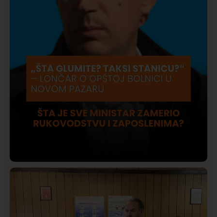
Društvo
Istaknuto
420
Lončar o Opštoj bolnici u Novom Pazaru: „Šta glumite?
Taksi stanicu?“