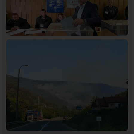
Istaknuto
Politika
322
Rasim Ljajić podneo ostavku na mesto predsednika
SDPS