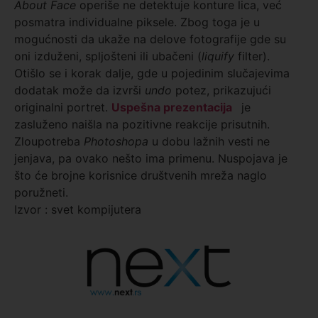
About Face
operiše ne detektuje konture lica, već
posmatra individualne piksele. Zbog toga je u
mogućnosti da ukaže na delove fotografije gde su
oni izduženi, spljošteni ili ubačeni (
liquify
filter).
Otišlo se i korak dalje, gde u pojedinim slučajevima
dodatak može da izvrši
undo
potez, prikazujući
originalni portret.
Uspešna prezentacija
je
zasluženo naišla na pozitivne reakcije prisutnih.
Zloupotreba
Photoshopa
u dobu lažnih vesti ne
jenjava, pa ovako nešto ima primenu. Nuspojava je
što će brojne korisnice društvenih mreža naglo
poružneti.
Izvor : svet kompijutera