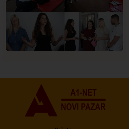
Društvo
Istaknuto
155
U Novom Pazaru počeo prvi HISBAS Neuro Kamp za
decu sa razvojnim izazovima