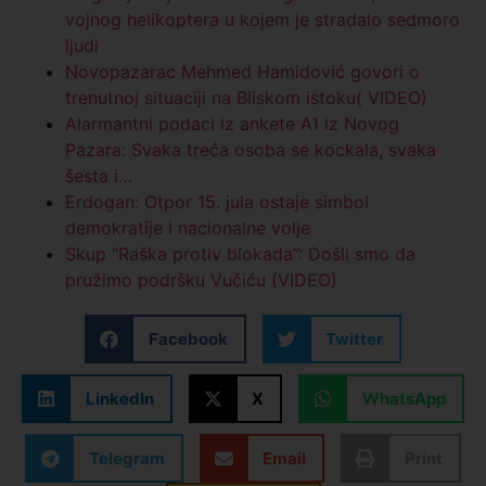
vojnog helikoptera u kojem je stradalo sedmoro
ljudi
Novopazarac Mehmed Hamidović govori o
trenutnoj situaciji na Bliskom istoku( VIDEO)
Alarmantni podaci iz ankete A1 iz Novog
Pazara: Svaka treća osoba se kockala, svaka
šesta i…
Erdogan: Otpor 15. jula ostaje simbol
demokratije i nacionalne volje
Skup “Raška protiv blokada”: Došli smo da
pružimo podršku Vučiću (VIDEO)
Facebook
Twitter
LinkedIn
X
WhatsApp
Telegram
Email
Print