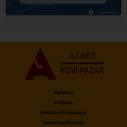
Društvo
Istaknuto
170
NUNS: Osuđujemo zastrašivanje redakcije A1tv iz
Novog Pazara
Početna
O Nama
Politika Privatnosti
Uslovi korišćenja