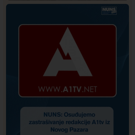
Društvo
Istaknuto
173
Direkcija se izvinila A1tv.net zbog pretnji upućenih
novinaru: Biće utvrđena odgovornost učesnika