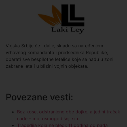
Vojska Srbije će i dalje, skladu sa naređenjem
vrhovnog komandanta i predsednika Republike,
obarati sve bespilotne letelice koje se nađu u zoni
zabrane leta i u blizini vojnih objekata.
Povezane vesti:
Bez kose, odstranjene obe dojke, a jedini tračak
nade – moj osmogodišnji sin…
Tragedija koja ne bledi: 11 godina od pada