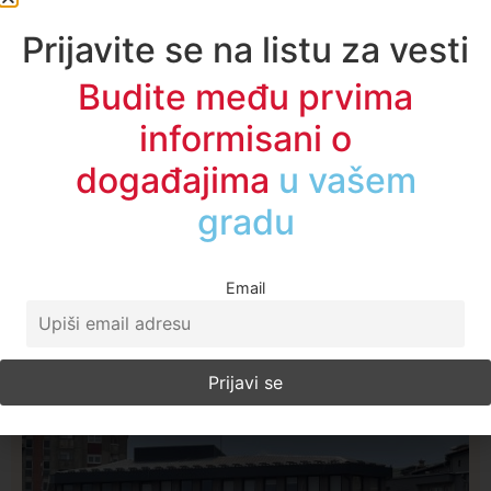
Prijavite se na listu za vesti
Budite među prvima
informisani o
događajima
u regionu
Email
Najčitanije ove nedelje