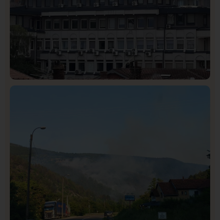
Hronika
Istaknuto
331
Podignut optužni predlog protiv E.A. zbog napada u
Novom Pazaru, produžen mu pritvor