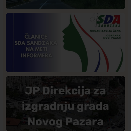
Društvo
Istaknuto
275
Požar od Magliča do Ušća, brda u plamenu –
vatrogasci na terenu
Istaknuto
Politika
177
Organizacija žena SDA Sandžaka osudila tekst
Informera o Anisi Fetahović i Adeli Melajac