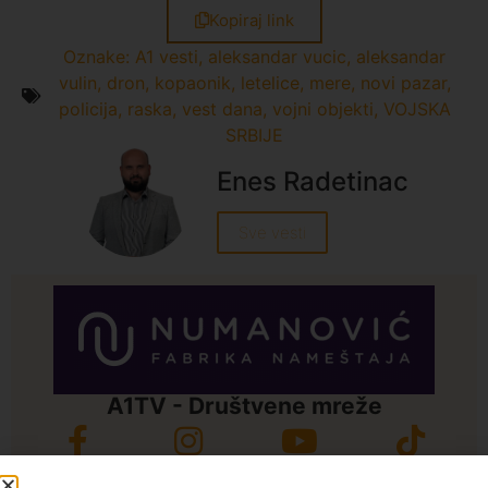
Kopiraj link
Oznake:
A1 vesti
,
aleksandar vucic
,
aleksandar
vulin
,
dron
,
kopaonik
,
letelice
,
mere
,
novi pazar
,
policija
,
raska
,
vest dana
,
vojni objekti
,
VOJSKA
SRBIJE
Enes Radetinac
Sve vesti
A1TV - Društvene mreže