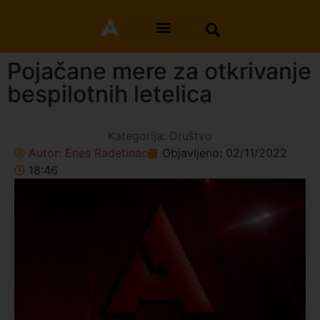
Pojačane mere za otkrivanje
bespilotnih letelica
Kategorija:
Društvo
Autor:
Enes Radetinac
Objavljeno:
02/11/2022
18:46