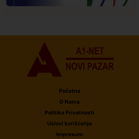
Istaknuto
Politika
177
Organizacija žena SDA Sandžaka osudila tekst
Informera o Anisi Fetahović i Adeli Melajac
Početna
O Nama
Politika Privatnosti
Uslovi korišćenja
Impresum