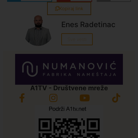
Kopiraj link
Enes Radetinac
Sve vesti
A1TV - Društvene mreže