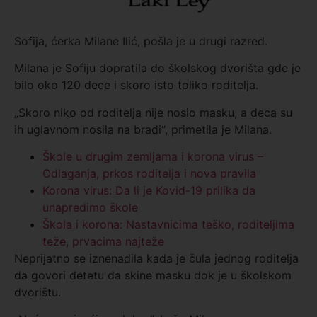
Sofija, ćerka Milane Ilić, pošla je u drugi razred.
Milana je Sofiju dopratila do školskog dvorišta gde je
bilo oko 120 dece i skoro isto toliko roditelja.
„Skoro niko od roditelja nije nosio masku, a deca su
ih uglavnom nosila na bradi“, primetila je Milana.
Škole u drugim zemljama i korona virus –
Odlaganja, prkos roditelja i nova pravila
Korona virus: Da li je Kovid-19 prilika da
unapredimo škole
Škola i korona: Nastavnicima teško, roditeljima
teže, prvacima najteže
Neprijatno se iznenadila kada je čula jednog roditelja
da govori detetu da skine masku dok je u školskom
dvorištu.