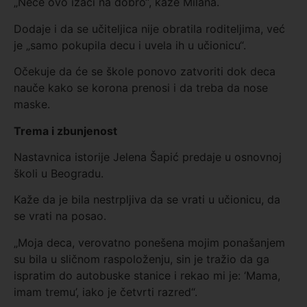
„Neće ovo izaći na dobro“, kaže Milana.
Dodaje i da se učiteljica nije obratila roditeljima, već
je „samo pokupila decu i uvela ih u učionicu“.
Očekuje da će se škole ponovo zatvoriti dok deca
nauče kako se korona prenosi i da treba da nose
maske.
Trema
i
zbunjenost
Nastavnica istorije Jelena Šapić predaje u osnovnoj
školi u Beogradu.
Kaže da je bila nestrpljiva da se vrati u učionicu, da
se vrati na posao.
„Moja deca, verovatno ponešena mojim ponašanjem
su bila u sličnom raspoloženju, sin je tražio da ga
ispratim do autobuske stanice i rekao mi je: ‘Mama,
imam tremu’, iako je četvrti razred“.