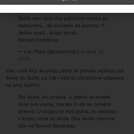
August 31, 2020
Škola nam dala dve pamučne maske po
nastavniku , da možemo da peremo ?!
Jednu nosiš , drugu pereš .
Nemam komentar.
— Lari Ptica (@condorinjo)
August 31,
2020
Ima i onih koji se pitaju zašto se pravila razlikuju od
škole do škole, pa čak i kad su obrazovne ustanove
na istoj opštini.
Sto škola, sto pravila. U jednoj se maske
nose sve vreme, moraju tri da se zamene
dnevno. U drugoj se nosi jedna, do sedanja
u klupu, onda se skida. Obe škole osnovne,
obe na Novom Beogradu.