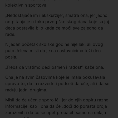
kolektivnih sportova.
„Nedostajaće im i ekskurzije“, smatra ona, jer jedno
od pitanja je u toku prvog školskog dana koje su joj
deca postavila bilo kada će moći sve zajedno da
rade.
Nijedan početak školske godine nije lak, ali ovog
puta Jelena misli da je na nastavnicima teži deo
posla.
„Treba da vratimo deci osmeh i radost“, kaže ona.
Ona je na svim časovima koje je imala pokušavala
upravo to, da ih razvedri i podseti da uče, ali i da se
raduju jedni drugima.
Misli da će učenje sporo ići, jer do njih dopiru razne
informacije, kao i ona da će „doći do porasta broja
zaraženih i da će se opet prebaciti samo na onlajn