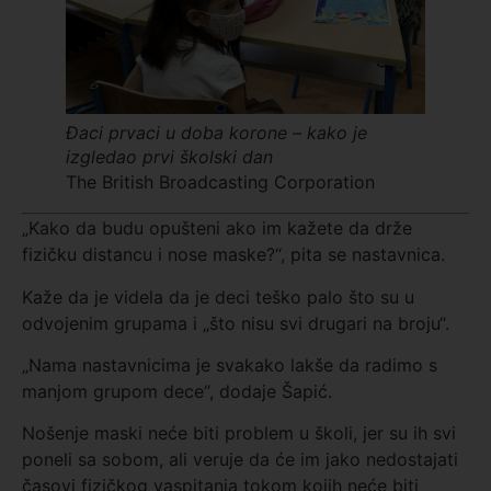
Đaci prvaci u doba korone – kako je
izgledao prvi školski dan
The British Broadcasting Corporation
„Kako da budu opušteni ako im kažete da drže
fizičku distancu i nose maske?“, pita se nastavnica.
Kaže da je videla da je deci teško palo što su u
odvojenim grupama i „što nisu svi drugari na broju“.
„Nama nastavnicima je svakako lakše da radimo s
manjom grupom dece“, dodaje Šapić.
Nošenje maski neće biti problem u školi, jer su ih svi
poneli sa sobom, ali veruje da će im jako nedostajati
časovi fizičkog vaspitanja tokom kojih neće biti