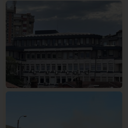
Istaknuto
Politika
327
Rasim Ljajić podneo ostavku na mesto predsednika
SDPS
Hronika
Istaknuto
318
Podignut optužni predlog protiv E.A. zbog napada u
Novom Pazaru, produžen mu pritvor