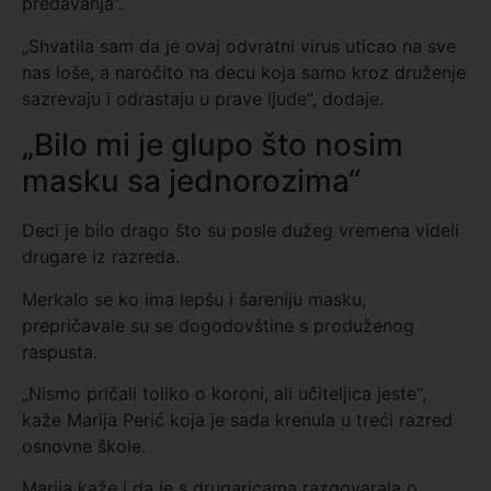
predavanja“.
„Shvatila sam da je ovaj odvratni virus uticao na sve
nas loše, a naročito na decu koja samo kroz druženje
sazrevaju i odrastaju u prave ljude“, dodaje.
„Bilo mi je glupo što nosim
masku sa jednorozima“
Deci je bilo drago što su posle dužeg vremena videli
drugare iz razreda.
Merkalo se ko ima lepšu i šareniju masku,
prepričavale su se dogodovštine s produženog
raspusta.
„Nismo pričali toliko o koroni, ali učiteljica jeste“,
kaže Marija Perić koja je sada krenula u treći razred
osnovne škole.
Marija kaže i da je s drugaricama razgovarala o