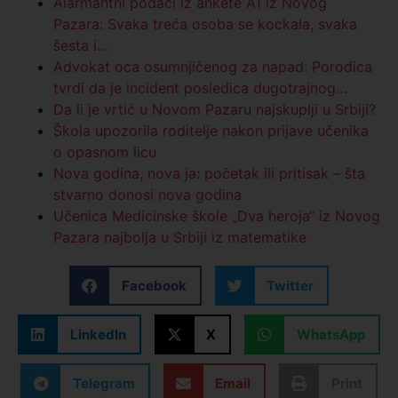
Alarmantni podaci iz ankete A1 iz Novog
Pazara: Svaka treća osoba se kockala, svaka
šesta i…
Advokat oca osumnjičenog za napad: Porodica
tvrdi da je incident posledica dugotrajnog…
Da li je vrtić u Novom Pazaru najskuplji u Srbiji?
Škola upozorila roditelje nakon prijave učenika
o opasnom licu
Nova godina, nova ja: početak ili pritisak – šta
stvarno donosi nova godina
Učenica Medicinske škole „Dva heroja“ iz Novog
Pazara najbolja u Srbiji iz matematike
Facebook
Twitter
LinkedIn
X
WhatsApp
Telegram
Email
Print