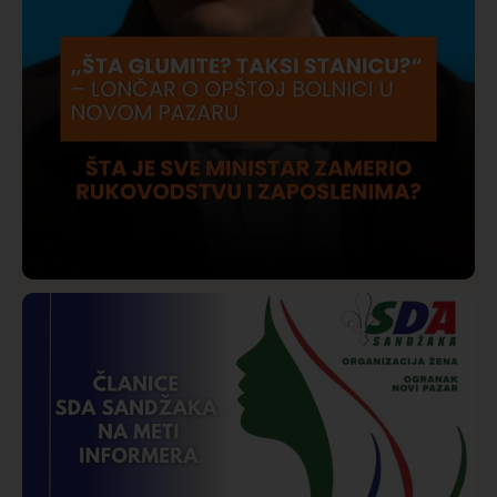
Društvo
Istaknuto
206
Lončar o Opštoj bolnici u Novom Pazaru: „Šta glumite?
Taksi stanicu?“