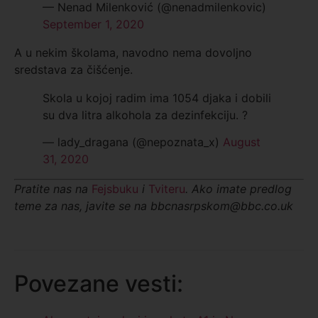
— Nenad Milenković (@nenadmilenkovic)
September 1, 2020
A u nekim školama, navodno nema dovoljno
sredstava za čišćenje.
Skola u kojoj radim ima 1054 djaka i dobili
su dva litra alkohola za dezinfekciju. ?
— lady_dragana (@nepoznata_x)
August
31, 2020
Pratite nas na
Fejsbuku
i
Tviteru
. Ako imate predlog
teme za nas, javite se na bbcnasrpskom@bbc.co.uk
Povezane vesti: