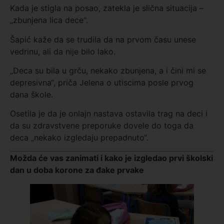
Kada je stigla na posao, zatekla je slična situacija –
„zbunjena lica dece“.
Šapić kaže da se trudila da na prvom času unese
vedrinu, ali da nije bilo lako.
„Deca su bila u grču, nekako zbunjena, a i čini mi se
depresivna“, priča Jelena o utiscima posle prvog
dana škole.
Osetila je da je onlajn nastava ostavila trag na deci i
da su zdravstvene preporuke dovele do toga da
deca „nekako izgledaju prepadnuto“.
Možda će vas zanimati i kako je izgledao prvi školski
dan u doba korone za đake prvake