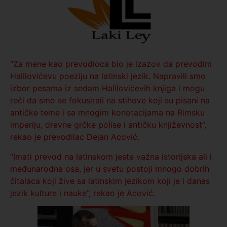
“Za mene kao prevodioca bio je izazov da prevodim
Halilovićevu poeziju na latinski jezik. Napravili smo
izbor pesama iz sedam Halilovićevih knjiga i mogu
reći da smo se fokusirali na stihove koji su pisani na
antičke teme i sa mnogim konotacijama na Rimsku
imperiju, drevne grčke polise i antičku književnost”,
rekao je prevodilac Dejan Acović.
“Imati prevod na latinskom jeste važna istorijska ali i
međunarodna osa, jer u svetu postoji mnogo dobrih
čitalaca koji žive sa latinskim jezikom koji je i danas
jezik kulture i nauke”, rekao je Acović.