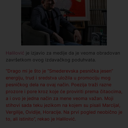
Halilović
je izjavio za medije da je veoma obradovan
završetkom ovog izdavačkog poduhvata.
“Drago mi je što je “Smederevska pesnička jesen”
energiju, trud i sredstva uložila u promociju mog
pesničkog dela na ovaj način. Poezija traži razne
prozore i pore kroz koje će proviriti prema čitaocima,
a i ovo je jedna način za mene veoma važan. Moji
stihovi sada teku jezikom na kojem su pisali Marcijal,
Vergilije, Ovidije, Horacije. Na prvi pogled neobično je
to, ali istinito”, rekao je Halilović.