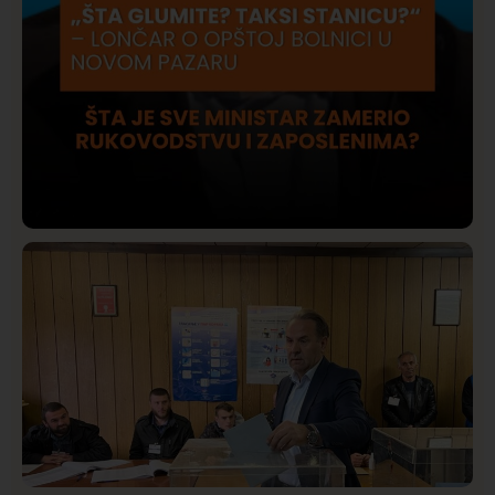
Društvo
Istaknuto
420
Lončar o Opštoj bolnici u Novom Pazaru: „Šta glumite?
Taksi stanicu?“