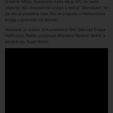
Urednik Miljan Guberenić kaže da je SPJ do sada
objavila 160 dvojezičnih knjiga u ediciji “Meridijani”, te
da mu je posebna čast što se pojavila u Halilovićeva
knjiga u prevodu na latinski.
Nedavno je izašao dokumentarni film Sekvoja Enesa
Halilovića. Režiju potpisuje Mejrema Nicevič Nokić a
produkciju Suad Nokić.