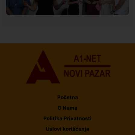
Društvo
Istaknuto
155
U Novom Pazaru počeo prvi HISBAS Neuro Kamp za
decu sa razvojnim izazovima
Početna
O Nama
Politika Privatnosti
Uslovi korišćenja