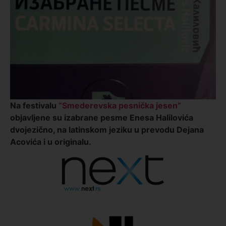
Na festivalu
“Smederevska pesnička jesen”
objavljene su izabrane pesme Enesa Halilovića
dvojezično, na latinskom jeziku u prevodu Dejana
Acovića i u originalu.