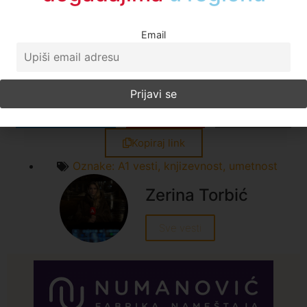
ove jeseni?
Facebook
Twitter
LinkedIn
X
WhatsApp
Telegram
Email
Print
Kopiraj link
Oznake:
A1 vesti
,
knjizevnost
,
umetnost
Zerina Torbić
Sve vesti