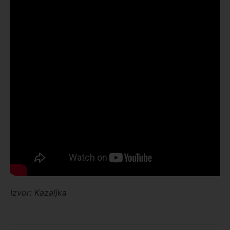
Prijavite se na listu za vesti
Izvor: Kazaljka
Budite među prvima
informisani o