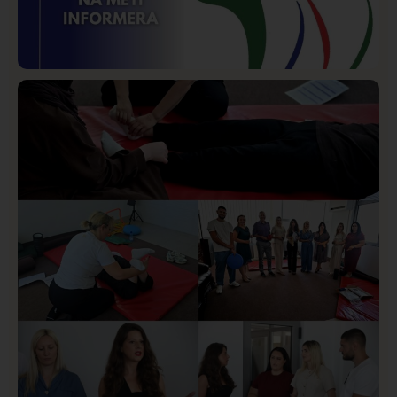
Istaknuto
Politika
171
Organizacija žena SDA Sandžaka osudila tekst
Informera o Anisi Fetahović i Adeli Melajac