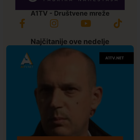
A1TV - Društvene mreže
Najčitanije ove nedelje