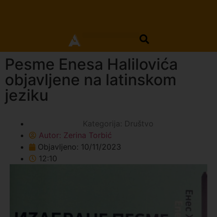
Pesme Enesa Halilovića
objavljene na latinskom
jeziku
Kategorija:
Društvo
Autor:
Zerina Torbić
Objavljeno:
10/11/2023
12:10