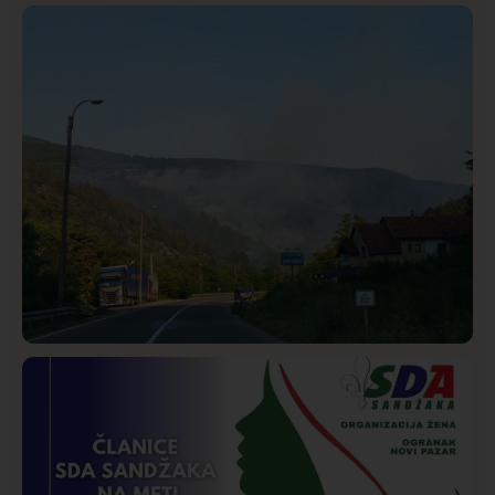
Istaknuto
Politika
324
Rasim Ljajić podneo ostavku na mesto predsednika
SDPS
Društvo
Istaknuto
270
Požar od Magliča do Ušća, brda u plamenu –
vatrogasci na terenu