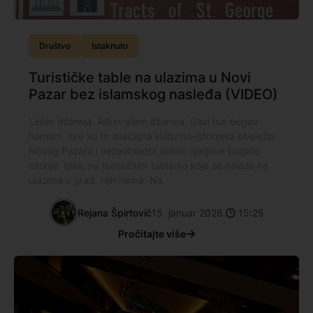
Društvo
Istaknuto
Turističke table na ulazima u Novi
Pazar bez islamskog nasleđa (VIDEO)
Lejlek džamija, Altun-alem džamija, Gazi Isa-begov
hamam, sve su to značajna kulturno-istorijska obeležja
Novog Pazara i nezaobilazni delovi njegove bogate
istorije. Ipak, na turističkim tablama koje se nalaze na
ulazima u grad, njih nema. Na
Rejana Špirtović
15. januar 2026.
15:25
Pročitajte više