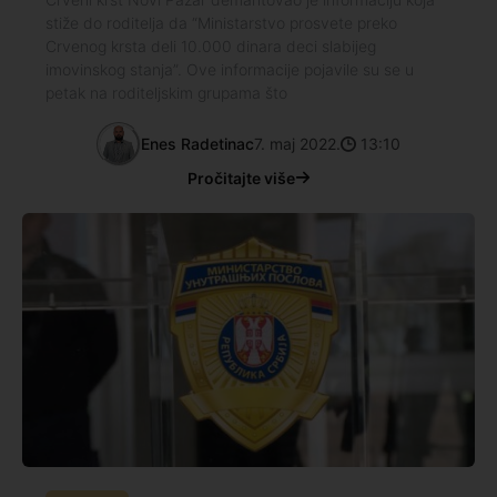
stiže do roditelja da “Ministarstvo prosvete preko
Crvenog krsta deli 10.000 dinara deci slabijeg
imovinskog stanja”. Ove informacije pojavile su se u
petak na roditeljskim grupama što
Enes Radetinac
7. maj 2022.
13:10
Pročitajte više