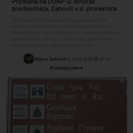
Promene na DUNP-u: Bihorac
predsednica, Zahović v.d. prorektora
Za novu predsednicu studentskog parlamenta na
Državnom univerzitetu u Novom Pazaru izabrana je
Naida Bihorac, dok će funkciju v.d. studenta prorektora
obavljati Emina Zahović, i to do održavanja narednih
studentskih izbora. Kako je objavljeno na
Rejana Špirtović
11. mart 2026.
23:19
Pročitajte više