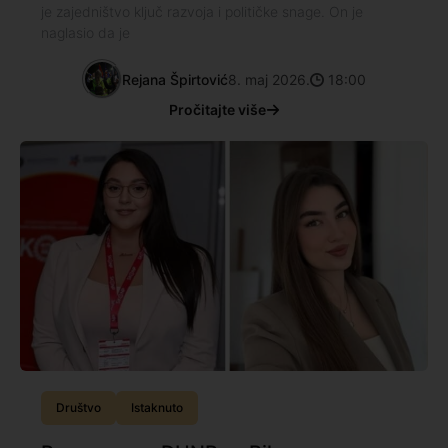
je zajedništvo ključ razvoja i političke snage. On je
naglasio da je
Rejana Špirtović
8. maj 2026.
18:00
Pročitajte više
Društvo
Istaknuto