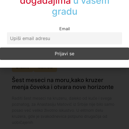
događajima
u regionu
Email
Društvo
Istaknuto
Šest meseci na moru,kako kruzer
menja čoveka i otvara nove horizonte
Raditi šest meseci na kruzeru, daleko od kuće i svega
poznatog, za Anastasiju Matović iz Srbije nije bilo samo
posao već veliko životno iskustvo. U elitnom delu
kruzera, gde je svakodnevica potpuno drugačija od
uobičajenih