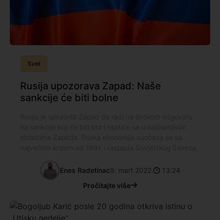
Svet
Rusija upozorava Zapad: Naše
sankcije će biti bolne
Rusija je upozorila Zapad da radi na širokom odgovoru
na sankcije koji će biti brz i osetiće se u najosetljivim
oblastima Zapada. Ruska ekonomija suočava se sa
najvećom krizom od 1991. i raspada Sovjetskog Saveza,
Enes Radetinac
9. mart 2022.
13:24
Pročitajte više