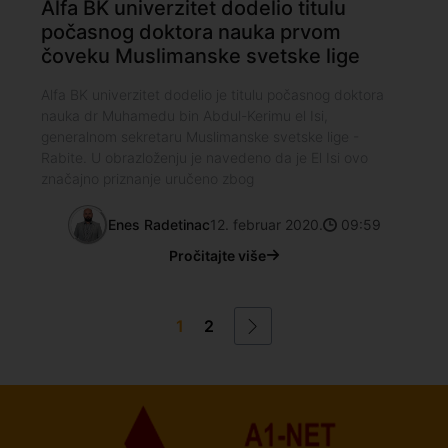
Alfa BK univerzitet dodelio titulu
počasnog doktora nauka prvom
čoveku Muslimanske svetske lige
Alfa BK univerzitet dodelio je titulu počasnog doktora
nauka dr Muhamedu bin Abdul-Kerimu el Isi,
generalnom sekretaru Muslimanske svetske lige -
Rabite. U obrazloženju je navedeno da je El Isi ovo
značajno priznanje uručeno zbog
Enes Radetinac
12. februar 2020.
09:59
Pročitajte više
1
2