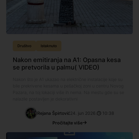
Društvo
Istaknuto
Nakon emitiranja na A1: Opasna kesa
se pretvorila u palmu( VIDEO)
Nakon što je A1 ukazao na električne instalacije koje su
bile prekrivene kesama u pešačkoj zoni u centru Novog
Pazara, na toj lokaciji više ih nema. Na mestu gde su se
nalazile postavljen je dekorativni
Rejana Špirtović
24. jun 2026.
10:38
Pročitajte više