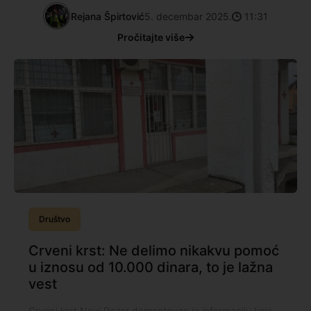
Rejana Špirtović
5. decembar 2025.
11:31
Pročitajte više
Društvo
Crveni krst: Ne delimo nikakvu pomoć
u iznosu od 10.000 dinara, to je lažna
vest
Crveni krst Novi Pazar demantovao je informaciju koja