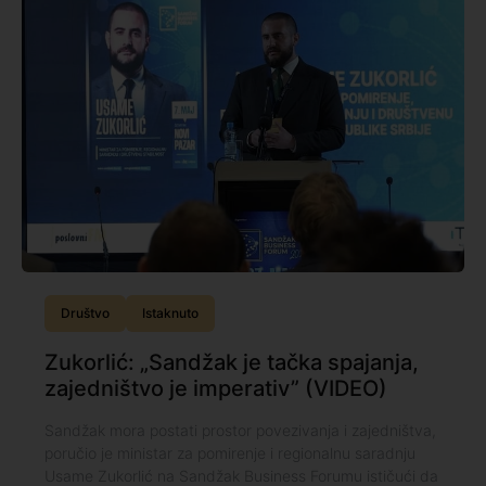
Društvo
Istaknuto
Zukorlić: „Sandžak je tačka spajanja,
zajedništvo je imperativ” (VIDEO)
Sandžak mora postati prostor povezivanja i zajedništva,
poručio je ministar za pomirenje i regionalnu saradnju
Usame Zukorlić na Sandžak Business Forumu ističući da