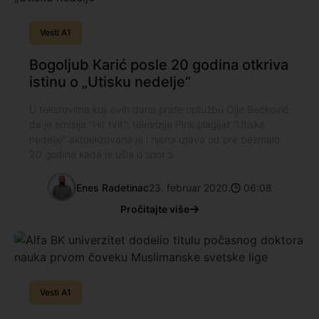
Vesti A1
Bogoljub Karić posle 20 godina otkriva
istinu o „Utisku nedelje“
U tekstovima koji ovih dana prate optužbu Olje Bećković
da je emisija "Hit tvit"; televizije Pink plagijat "Utiska
nedelje" aktuelizovana je i njena izjava od pre bezmalo
20 godina kada je ušla u spor s
Enes Radetinac
23. februar 2020.
06:08
Pročitajte više
Vesti A1