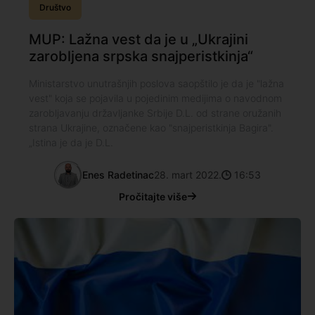
Društvo
MUP: Lažna vest da je u „Ukrajini
zarobljena srpska snajperistkinja“
Ministarstvo unutrašnjih poslova saopštilo je da je "lažna
vest" koja se pojavila u pojedinim medijima o navodnom
zarobljavanju državljanke Srbije D.L. od strane oružanih
strana Ukrajine, označene kao "snajperistkinja Bagira".
„Istina je da je D.L.
Enes Radetinac
28. mart 2022.
16:53
Pročitajte više