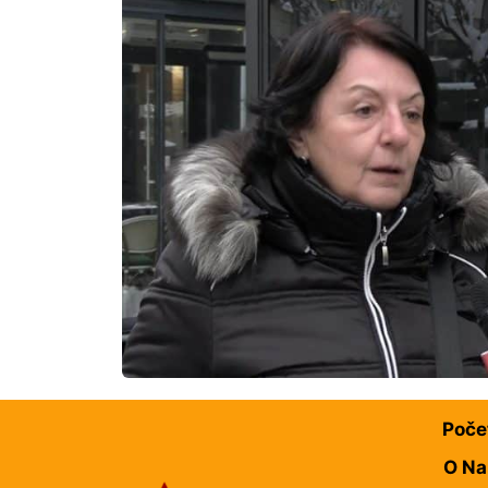
Poče
O N