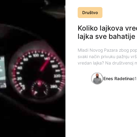
Društvo
Koliko lajkova vre
lajka sve bahatije
Mladi Novog Pazara zbog pop
svaki način privuku pažnju vršnj
vredan lajka? Na društvenoj m
Enes Radetinac
1