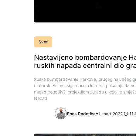
Svet
Nastavljeno bombardovanje Ha
ruskih napada centralni dio gr
Rusko bombardovanje Harkova, drugog najvećeg grada
u utorak. Snimci sigurnosnih kamera pokazuju da su 
napad pogodivši projektilom zgradu u kojoj je smje
Napad
Enes Radetinac
1. mart 2022.
11: