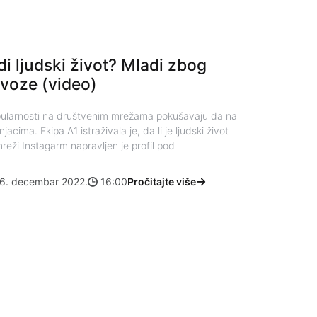
di ljudski život? Mladi zbog
 voze (video)
ularnosti na društvenim mrežama pokušavaju da na
acima. Ekipa A1 istraživala je, da li je ljudski život
reži Instagarm napravljen je profil pod
6. decembar 2022.
16:00
Pročitajte više