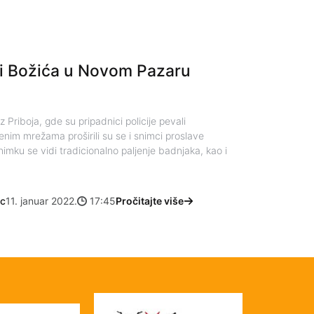
vi Božića u Novom Pazaru
Priboja, gde su pripadnici policije pevali
nim mrežama proširili su se i snimci proslave
imku se vidi tradicionalno paljenje badnjaka, kao i
ac
11. januar 2022.
17:45
Pročitajte više