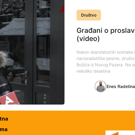
Društvo
Građani o prosla
(video)
Nakon skandaloznih snimaka iz 
nacionalističke pesme, društve
Božića iz Novog Pazara. Na sn
nekoliko desetina
Enes Radetin
tna
ama