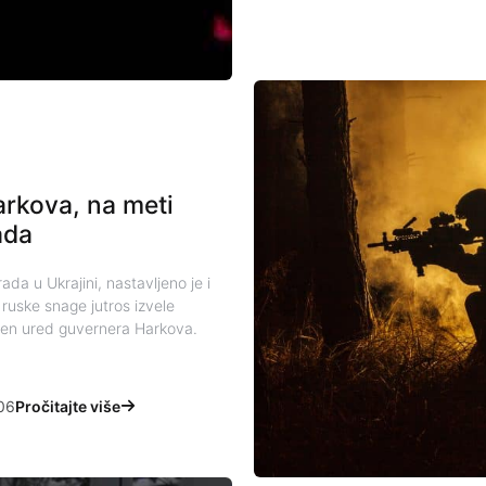
rkova, na meti
ada
 u Ukrajini, nastavljeno je i
ruske snage jutros izvele
šten ured guvernera Harkova.
06
Pročitajte više