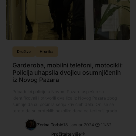
Društvo
Hronika
Garderoba, mobilni telefoni, motocikli:
Policija uhapsila dvojicu osumnjičenih
iz Novog Pazara
Pripadnici policije u Novom Pazaru uspešno su
identifikovali i pritvorili dva lica iz Novog Pazara zbog
sumnje da su počinila seriju krivičnih dela. Oni se se
terete da su proteklih nekoliko dana na teritoriji grada
Zerina Torbić
18. januar 2024.
11:32
Pročitajte više