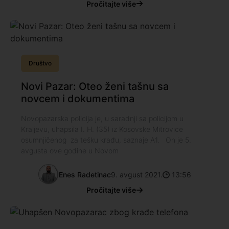
Pročitajte više
Društvo
Novi Pazar: Oteo ženi tašnu sa
novcem i dokumentima
Novopazarska policija je, u saradnji sa policijom u
Kraljevu, uhapsila I. H. (35) iz Kosovske Mitrovice
osumnjičenog za tešku krađu, saznaje A1. On je 5.
avgusta ove godine u Novom
Enes Radetinac
9. avgust 2021.
13:56
Pročitajte više