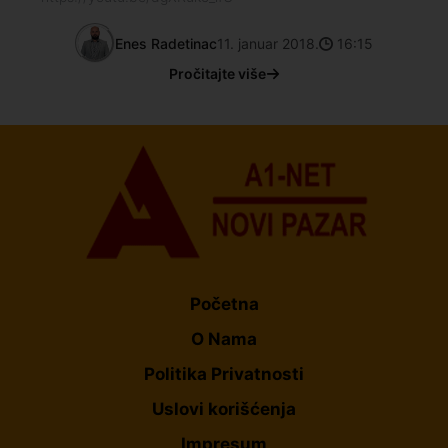
Enes Radetinac
11. januar 2018.
16:15
Pročitajte više
Početna
O Nama
Politika Privatnosti
Uslovi korišćenja
Impresum