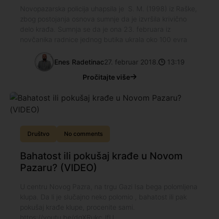
Novopazarska policija uhapsila je S. M. (1998) iz Raške,
zbog postojanja osnova sumnje da je izvršila krivično
delo krađa. Sumnja se da je ona 23. februara iz
novčanika radnice jednog butika ukrala oko 100 evra
Enes Radetinac
27. februar 2018.
13:19
Pročitajte više
Društvo
No comments
Bahatost ili pokušaj krađe u Novom
Pazaru? (VIDEO)
U centru Novog Pazra, na trgu Gazi Isa bega polomljena
klupa. Da li je slučajno neko polomio , bahatost ili pak
pokušaj krađe klupe, procenite sami.
https://youtu.be/dgXRukc_lfU