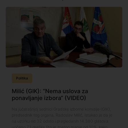
Politika
Milić (GIK): “Nema uslova za
ponavljanje izbora“ (VIDEO)
Na jučerašnjoj sednici Gradske izborne komisije (GIK),
predsednik tog organa, Radoslav Milić, istakao je da je
na uzorku od 32 odsto i pregledanih 14.380 glasova
uočeno 73 greške što je znatno manje od 10%, kako