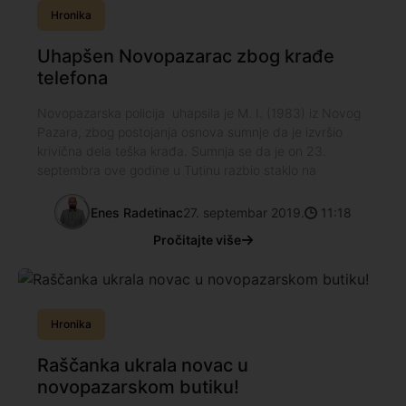
Hronika
Uhapšen Novopazarac zbog krađe
telefona
Novopazarska policija uhapsila je M. I. (1983) iz Novog
Pazara, zbog postojanja osnova sumnje da je izvršio
krivična dela teška krađa. Sumnja se da je on 23.
septembra ove godine u Tutinu razbio staklo na
Enes Radetinac
27. septembar 2019.
11:18
Pročitajte više
Hronika
Raščanka ukrala novac u
novopazarskom butiku!