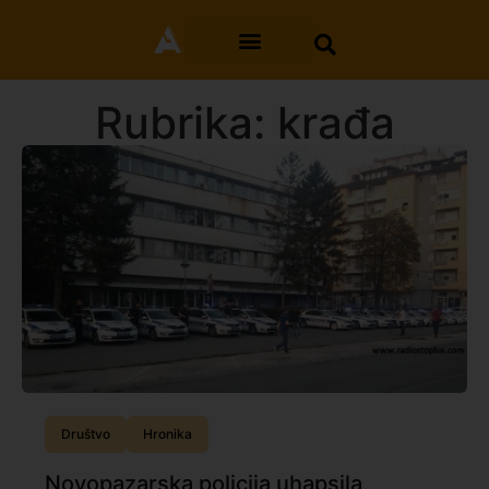
Rubrika: krađa
Društvo
Hronika
Novopazarska policija uhapsila