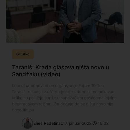
Društvo
Taraniš: Krađa glasova ništa novo u
Sandžaku (video)
Kooridinator nevladine organizacije Forum 10 Teo
Taraniš rekao je za A1 da je referndum samo pokazao
koliko su političje partije u sandžačkim opštinama lojalne
beogradskom režimu. On dodaje da se ništa novo nije
dogodilo pa
Enes Radetinac
17. januar 2022.
16:02