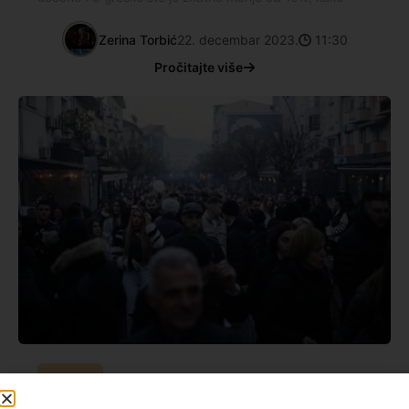
Zerina Torbić
22. decembar 2023.
11:30
Pročitajte više
Politika