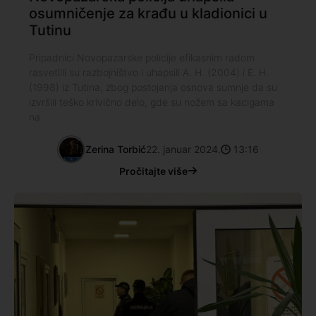
osumničenje za krađu u kladionici u
Tutinu
Pripadnici Novopazarske policije efikasnim radom
rasvetlili su razbojništvo i uhapsili A. H. (2004) i E. H.
(1998) iz Tutina, zbog postojanja osnova sumnje da su
izvršili teško krivično delo, gde su nožem sa kacigama
na
Zerina Torbić
22. januar 2024.
13:16
Pročitajte više