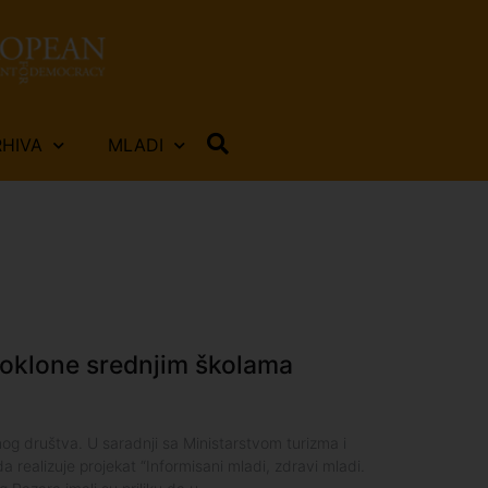
RHIVA
MLADI
poklone srednjim školama
nog društva. U saradnji sa Ministarstvom turizma i
a realizuje projekat “Informisani mladi, zdravi mladi.