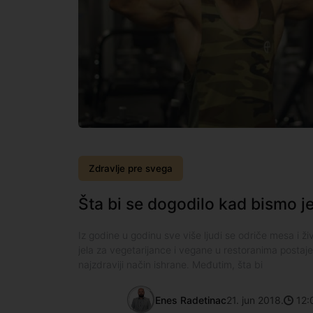
Zdravlje pre svega
Šta bi se dogodilo kad bismo j
Iz godine u godinu sve više ljudi se odriče mesa i živ
jela za vegetarijance i vegane u restoranima postaje sv
najzdraviji način ishrane. Međutim, šta bi
Enes Radetinac
21. jun 2018.
12: