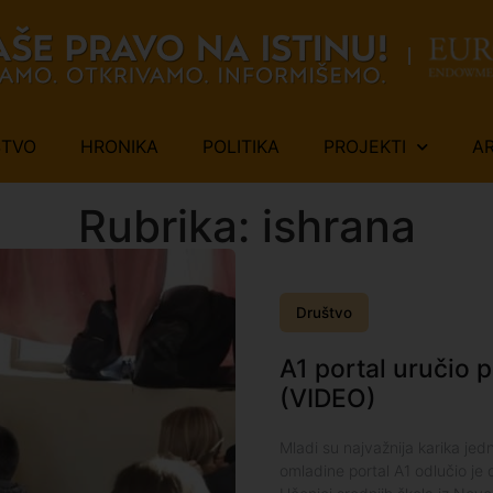
ŠTVO
HRONIKA
POLITIKA
PROJEKTI
A
Rubrika: ishrana
Društvo
A1 portal uručio 
(VIDEO)
Mladi su najvažnija karika jed
omladine portal A1 odlučio je d