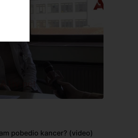
sam pobedio kancer? (video)