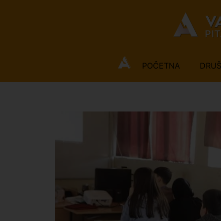
POČETNA
DRU