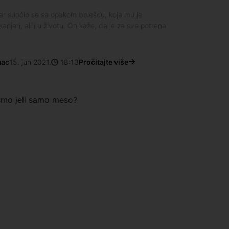
ar suočio se sa opakom bolešću, koja mu je
rijeri, ali i u životu. On kaže, da je za sve potrena
a
nac
15. jun 2021.
18:13
Pročitajte više