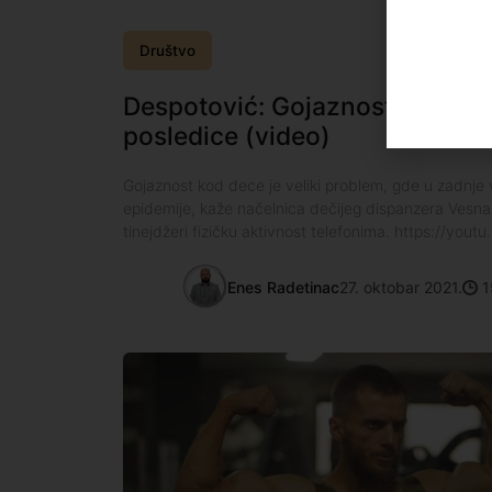
Društvo
Despotović: Gojaznost na decu 
posledice (video)
Gojaznost kod dece je veliki problem, gde u zadnj
epidemije, kaže načelnica dečijeg dispanzera Vesna
tinejdžeri fizičku aktivnost telefonima. https://yo
Enes Radetinac
27. oktobar 2021.
1