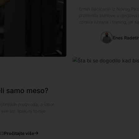
Ermin Baćićanin iz Novog Paz
promenila planove u njegovoj ka
zdrava ishrana i trening, jer s
Enes Radeti
eli samo meso?
otinjskih proizvoda, a izbor
e širi. Ipak, ni to nije
03
Pročitajte više