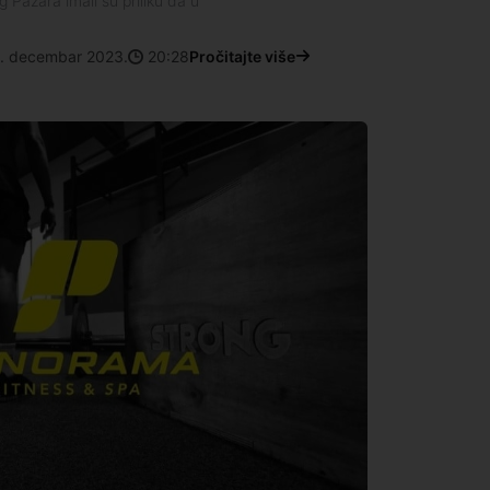
g Pazara imali su priliku da u
. decembar 2023.
20:28
Pročitajte više