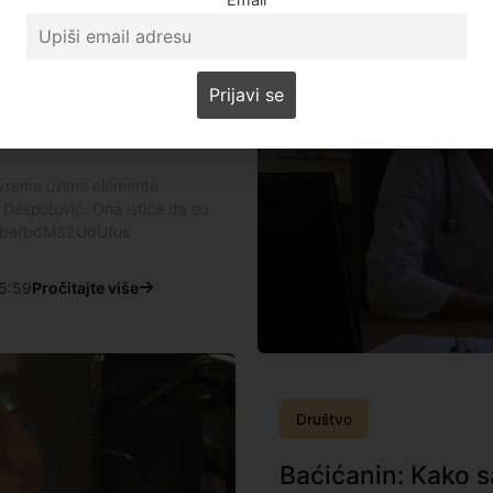
ostavlja velike
e vreme uzima elemente
 Despotović. Ona ističe da su
utu.be/bdMS2UdUfus
5:59
Pročitajte više
Društvo
Baćićanin: Kako 