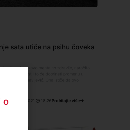
je sata utiče na psihu čoveka
ticati na čovekovo mentalno zdravlje, naročito
 hroničnu bolest i to će doprineti promenu u
log Marija Tiosavljević. Ona ističe da ovo
 o
12. novembar 2021.
18:26
Pročitajte više