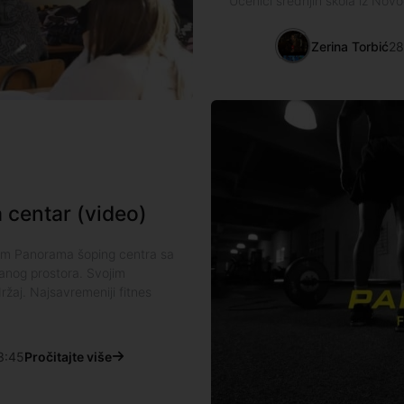
Učenici srednjih škola iz Novo
Zerina Torbić
28
 centar (video)
rum Panorama šoping centra sa
anog prostora. Svojim
ržaj. Najsavremeniji fitnes
3:45
Pročitajte više