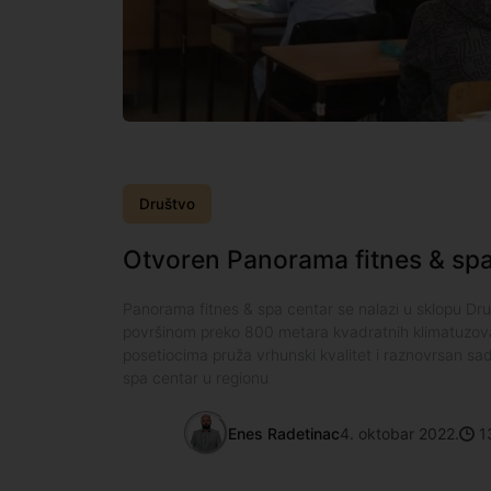
Društvo
Otvoren Panorama fitnes & spa
Panorama fitnes & spa centar se nalazi u sklopu D
površinom preko 800 metara kvadratnih klimatuzov
posetiocima pruža vrhunski kvalitet i raznovrsan sad
spa centar u regionu
Enes Radetinac
4. oktobar 2022.
1