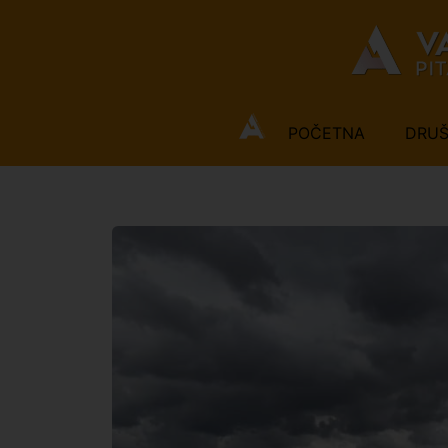
POČETNA
DRU