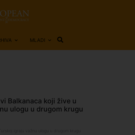
RHIVA
MLADI
vi Balkanaca koji žive u
ažnu ulogu u drugom krugu
 Turskoj igraju važnu ulogu u drugom krugu