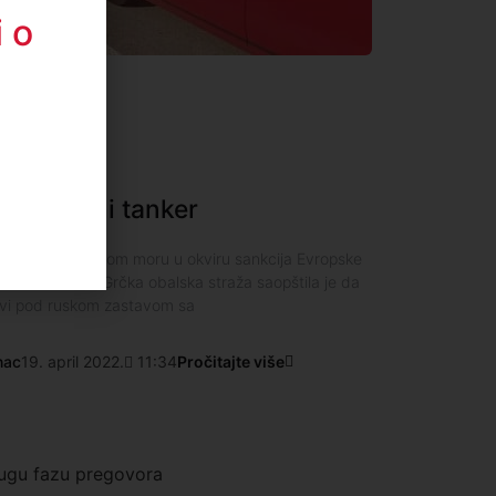
 o
ski naftni tanker
i tanker u Egejskom moru u okviru sankcija Evropske
i su zvaničnici. Grčka obalska straža saopštila je da
plovi pod ruskom zastavom sa
nac
19. april 2022.
11:34
Pročitajte više