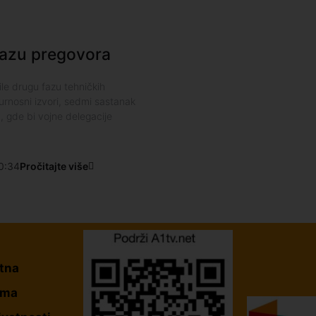
 fazu pregovora
ile drugu fazu tehničkih
rnosni izvori, sedmi sastanak
, gde bi vojne delegacije
0:34
Pročitajte više
tna
ama