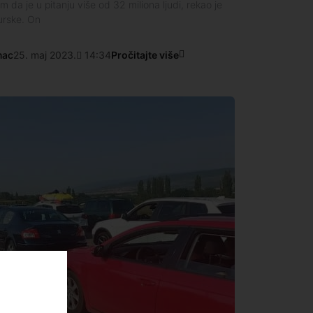
 da je u pitanju više od 32 miliona ljudi, rekao je
urske. On
nac
25. maj 2023.
14:34
Pročitajte više