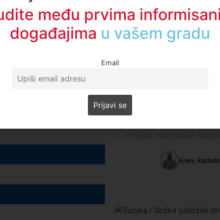
udite među prvima informisani
događajima
u regionu
Email
Svet
Grčka zaplenila ru
Grčka je zaplenila ruski naftn
unije uvedenih Rusiji, saopštil
je Pegaz, naftni tanker koji 
Enes Radeti