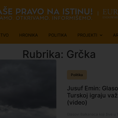
ŠTVO
HRONIKA
POLITIKA
PROJEKTI
A
Rubrika: Grčka
Politika
Jusuf Emin: Glaso
Turskoj igraju v
(video)
Glasovi Balkanaca koji žive u