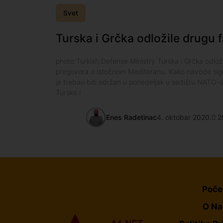
Svet
Turska i Grčka odložile drugu
photo:Turkish Defense Ministry Turska i Grčka odlož
pregovora o istočnom Mediteranu. Kako navode sigu
je trebao biti održan u ponedeljak u sedištu NATO-a
Turske i
Enes Radetinac
4. oktobar 2020.
2
Poče
O N