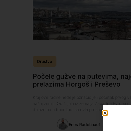
Društvo
Počele gužve na putevima, naj
prelazima Horgoš i Preševo
Kraj ove radne nedelje označio je i početak prvog vel
našoj zemlji. Od 1. jula iz zemalja Zapadne Evrope u
dolaze na odmor ljudi sa ovih prostora,
Enes Radetinac
1. jul 2022.
10:1