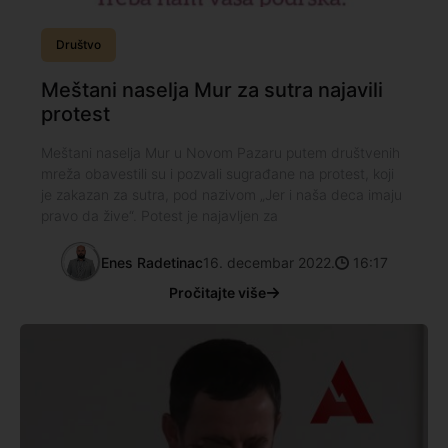
Društvo
Meštani naselja Mur za sutra najavili
protest
Meštani naselja Mur u Novom Pazaru putem društvenih
mreža obavestili su i pozvali sugrađane na protest, koji
je zakazan za sutra, pod nazivom „Jer i naša deca imaju
pravo da žive“. Potest je najavljen za
Enes Radetinac
16. decembar 2022.
16:17
Pročitajte više