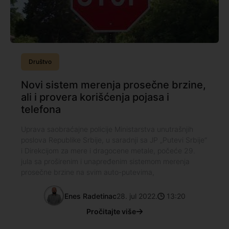
Društvo
Novi sistem merenja prosečne brzine,
ali i provera korišćenja pojasa i
telefona
Uprava saobraćajne policije Ministarstva unutrašnjih
poslova Republike Srbije, u saradnji sa JP „Putevi Srbije“
i Direkcijom za mere i dragocene metale, počeće 29.
jula sa proširenim i unapređenim sistemom merenja
prosečne brzine na svim auto-putevima,
Enes Radetinac
28. jul 2022.
13:20
Pročitajte više