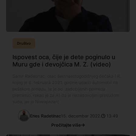
Društvo
Ispovest oca, čije je dete poginulo u
Muru gde i devojčica M. Z. (video)
Samir Radetinac, otac šestnaestogodišnjeg dečaka I.R.
kojeg je 6. februara 2021. godine udario automobil na
pešakom prelazu, te je od zadobijenih povreda
preminuo, rekao je za A1 da je nezadovoljan presudom
suda, jer je Novopazarc
Enes Radetinac
15. decembar 2022.
13:49
Pročitajte više