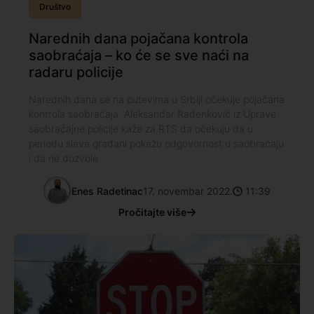
Društvo
Narednih dana pojačana kontrola
saobraćaja – ko će se sve naći na
radaru policije
Narednih dana se na putevima u Srbiji očekuje pojačana
kontrola saobraćaja. Aleksandar Radenković iz Uprave
saobraćajne policije kaže za RTS da očekuju da u
periodu slava građani pokažu odgovornost u saobraćaju
i da ne dozvole
Enes Radetinac
17. novembar 2022.
11:39
Pročitajte više