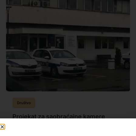
Društvo
Projekat za saobraćajne kamere
gotov, čekaju se lokacijski uslovi
Projekat za postavljanje kamera koje će snimati