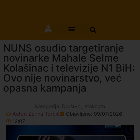
NUNS osudio targetiranje
novinarke Mahale Selme
Kolašinac i televizije N1 BiH:
Ovo nije novinarstvo, već
opasna kampanja
Kategorija:
Društvo
,
Istaknuto
Autor:
Zerina Torbić
Objavljeno:
09/07/2026
12:07