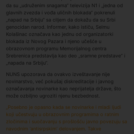
da su „udruženim snagama“ televizija N1 i „jedna od
glavnih zvezda i vođa uličnih blokada“ pokrenuli
„napad na Srbiju“ sa ciljem da dokažu da su Srbi
genocidan narod. Informer, kako ističu, Selmu
Kolašinac označava kao jednu od organizatorki
blokada iz Novog Pazara i njeno učešće u
obrazovnom programu Memorijalnog centra
Srebrenica predstavlja kao deo „sramne predstave“ i
„napada na Srbiju“.
NUNS upozorava da ovakvo izveštavanje nije
novinarstvo, već pokušaj diskreditacije i javnog
označavanja novinarke kao neprijatelja države, što
može ozbiljno ugroziti njenu bezbednost.
„Posebno je opasno kada se novinarke i mladi ljudi
koji učestvuju u obrazovnim programima o ratnim
zločinima i suočavanju s prošlošću javno povezuju sa
navodnim ‘antisrpskim’ delovanjem. Takve