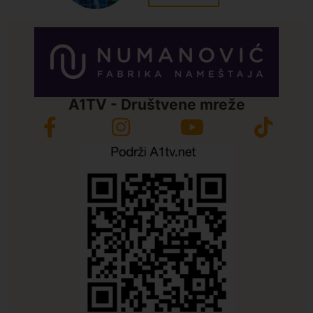
A1TV - Društvene mreže