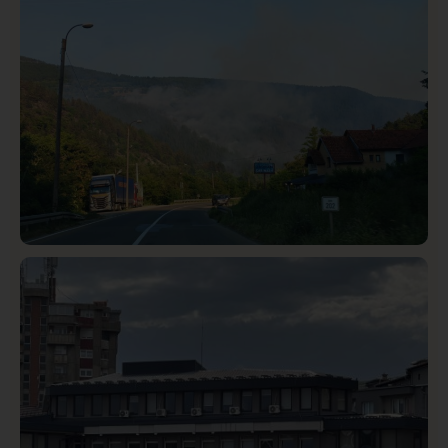
Društvo
Istaknuto
272
Požar od Magliča do Ušća, brda u plamenu –
vatrogasci na terenu