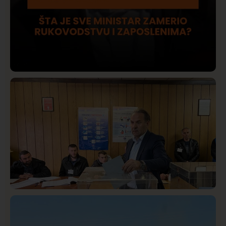
Društvo
Istaknuto
422
Lončar o Opštoj bolnici u Novom Pazaru: „Šta glumite?
Taksi stanicu?“
Istaknuto
Politika
326
Rasim Ljajić podneo ostavku na mesto predsednika
SDPS