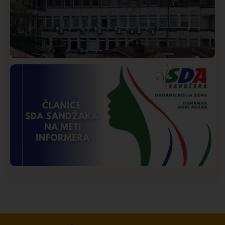
Hronika
Istaknuto
270
Podignut optužni predlog protiv E.A. zbog napada u
Novom Pazaru, produžen mu pritvor
Istaknuto
Politika
173
Organizacija žena SDA Sandžaka osudila tekst
Informera o Anisi Fetahović i Adeli Melajac