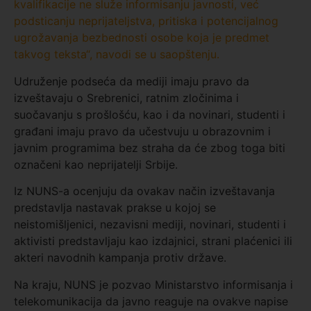
kvalifikacije ne služe informisanju javnosti, već
podsticanju neprijateljstva, pritiska i potencijalnog
ugrožavanja bezbednosti osobe koja je predmet
takvog teksta“, navodi se u saopštenju.
Udruženje podseća da mediji imaju pravo da
izveštavaju o Srebrenici, ratnim zločinima i
suočavanju s prošlošću, kao i da novinari, studenti i
građani imaju pravo da učestvuju u obrazovnim i
javnim programima bez straha da će zbog toga biti
označeni kao neprijatelji Srbije.
Iz NUNS-a ocenjuju da ovakav način izveštavanja
predstavlja nastavak prakse u kojoj se
neistomišljenici, nezavisni mediji, novinari, studenti i
aktivisti predstavljaju kao izdajnici, strani plaćenici ili
akteri navodnih kampanja protiv države.
Na kraju, NUNS je pozvao Ministarstvo informisanja i
telekomunikacija da javno reaguje na ovakve napise