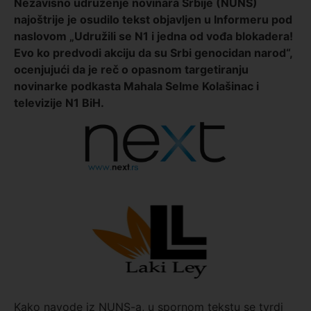
Nezavisno udruženje novinara Srbije (NUNS)
najoštrije je osudilo tekst objavljen u Informeru pod
naslovom „Udružili se N1 i jedna od vođa blokadera!
Evo ko predvodi akciju da su Srbi genocidan narod“,
ocenjujući da je reč o opasnom targetiranju
novinarke podkasta Mahala Selme Kolašinac i
televizije N1 BiH.
Kako navode iz NUNS-a, u spornom tekstu se tvrdi