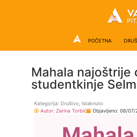
POČETNA
DRU
Mahala najoštrije 
studentkinje Selm
Kategorija:
Društvo
,
Istaknuto
Autor:
Zerina Torbić
Objavljeno:
08/07/