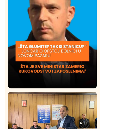
Društvo
Istaknuto
409
Lončar o Opštoj bolnici u Novom
Pazaru: „Šta glumite? Taksi stanicu?“