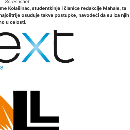
Screenshot
e Kolašinac, studentkinje i članice redakcije Mahale, ta
ajoštrije osuđuje takve postupke, navodeći da su iza njih
o u celosti.