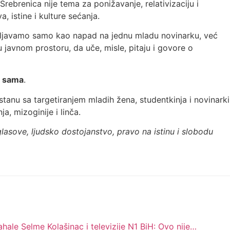
, Srebrenica nije tema za ponižavanje, relativizaciju i
, istine i kulture sećanja.
vljavamo samo kao napad na jednu mladu novinarku, već
javnom prostoru, da uče, misle, pitaju i govore o
e sama
.
stanu sa targetiranjem mladih žena, studentkinja i novinarki
a, mizoginije i linča.
lasove, ljudsko dostojanstvo, pravo na istinu i slobodu
ale Selme Kolašinac i televizije N1 BiH: Ovo nije…