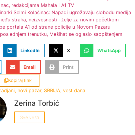
inac, redakcijama Mahala i A1 TV
vinarki Selmi Kolašinac: Napadi ugrožavaju slobodu medija
među straha, neizvesnosti i želje za novim početkom
e portala A1 od strane policije u Novom Pazaru
 poslednjem trenutku, Mešihat se oglasio saopštenjem
LinkedIn
X
WhatsApp
Email
Print
Kopiraj link
radjani
,
novi pazar
,
SRBIJA
,
vest dana
Zerina Torbić
Sve vesti