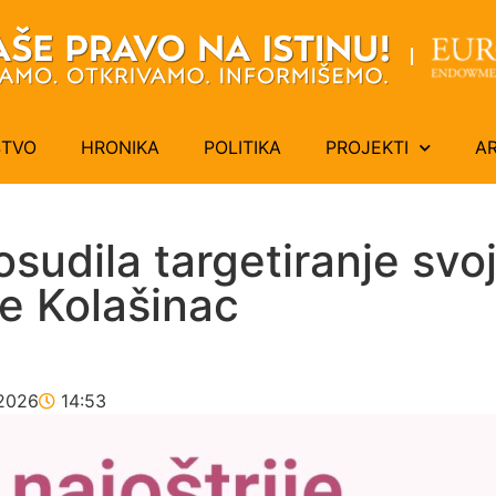
ŠTVO
HRONIKA
POLITIKA
PROJEKTI
A
osudila targetiranje svo
e Kolašinac
2026
14:53