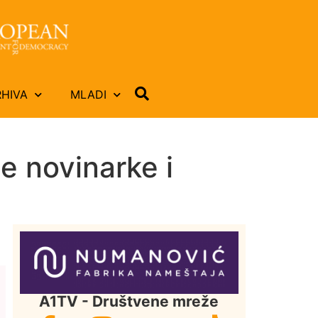
RHIVA
MLADI
je novinarke i
A1TV - Društvene mreže