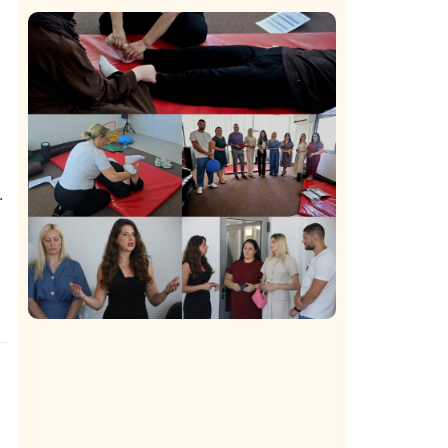
Istaknuto
Politika
169
Organizacija žena SDA Sandžaka osudila
tekst Informera o Anisi Fetahović i Adeli
Melajac
.
Društvo
Istaknuto
150
U Novom Pazaru počeo prvi HISBAS
Neuro Kamp za decu sa razvojnim
izazovima