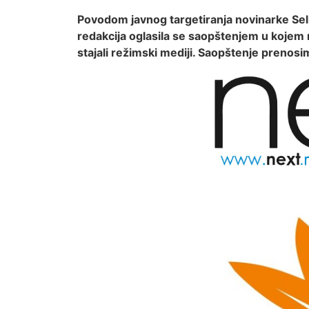
Povodom javnog targetiranja novinarke Selm
redakcija oglasila se saopštenjem u kojem n
stajali režimski mediji. Saopštenje prenosim