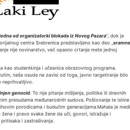
jedna od organizatorki blokada iz Novog Pazara
“, dok je
jalnog centra Srebrenica predstavljeno kao deo „
sramn
anje nije novinarstvo, već opasno crtanje mete jednoj
ga kao studentkinja i učesnica obrazovnog programa.
tim, naša osuda ne zavisi od toga, javno targetiranje bilo
 neprihvatljivo.
činjen genocid
. To nije pitanje mišljenja, politike ili dnevnih
žnim presudama međunarodnih sudova. Poštovanje te istine
ihovim porodicama i budućim generacijama.Mahala je medi
 žena i pravo svake žene da uči, govori, istražuje i
pritisaka i zastrašivanja.