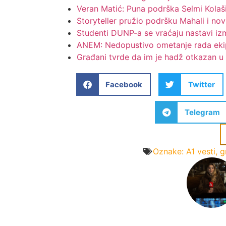
Veran Matić: Puna podrška Selmi Kolaš
Storyteller pružio podršku Mahali i no
Studenti DUNP-a se vraćaju nastavi iz
ANEM: Nedopustivo ometanje rada ekip
Građani tvrde da im je hadž otkazan u
Facebook
Twitter
Telegram
Oznake:
A1 vesti
,
g