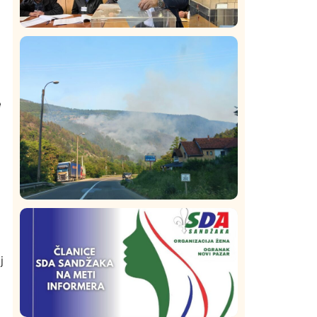
Istaknuto
Politika
320
Rasim Ljajić podneo ostavku na mesto
predsednika SDPS
e
Društvo
Istaknuto
206
Požar od Magliča do Ušća, brda u
plamenu – vatrogasci na terenu
j