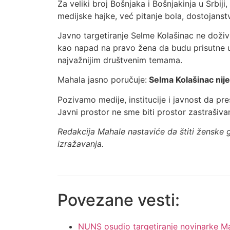
Za veliki broj Bošnjaka i Bošnjakinja u Srbiji
medijske hajke, već pitanje bola, dostojanstva
Javno targetiranje Selme Kolašinac ne doži
kao napad na pravo žena da budu prisutne u 
najvažnijim društvenim temama.
Mahala jasno poručuje:
Selma Kolašinac nij
Pozivamo medije, institucije i javnost da pre
Javni prostor ne sme biti prostor zastrašivanj
Redakcija Mahale nastaviće da štiti ženske g
izražavanja.
Povezane vesti:
NUNS osudio targetiranje novinarke Mah