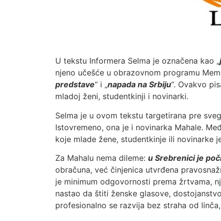
U tekstu Informera Selma je označena kao „
njeno učešće u obrazovnom programu Memori
predstave
“ i „
napada na Srbiju
“. Ovakvo pis
mladoj ženi, studentkinji i novinarki.
Selma je u ovom tekstu targetirana pre sve
Istovremeno, ona je i novinarka Mahale. Među
koje mlade žene, studentkinje ili novinarke je
Za Mahalu nema dileme:
u Srebrenici je po
obračuna, već činjenica utvrđena pravosna
je minimum odgovornosti prema žrtvama, nj
nastao da štiti ženske glasove, dostojanstvo
profesionalno se razvija bez straha od linča, 