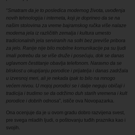
“
Smatram da je to posledica modernog života, uvođenja
novih tehnologija i interneta, koji je doprineo da se na
našim stolovima za vreme bajramskog ručka više nalaze
moderna jela iz različitih zemalja i kultura umesto
tradicionalnih jela serviranih na sofri bez previše pribora
za jelo. Ranije nije bilo mobilne komunikacije pa su ljudi
imali potrebu da se više druže i posećuju, dok se danas
uglavnom čestitanje obavlja telefonom. Naravno da se
bliskost u okupljanju porodice i prijatelja i danas zadržala
u izvesnoj meri, ali je nekada ipak to bilo na mnogo
većem nivou. U mojoj porodici se i dalje neguju običaji i
tradicija i trudimo se da održimo duh starih vremena i kult
porodice i dobrih odnosa
”, ističe ova Novopazarka.
Ona ocenjuje da je u
ovom
gradu dobro razvijena svest,
pre svega mladih ljudi, o poštovanju tuđih praznika kao i
svojih.