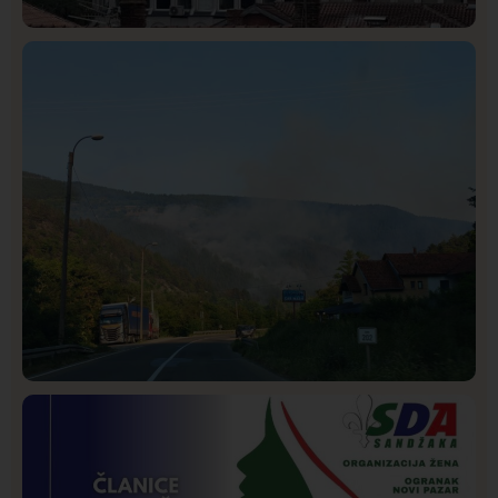
Hronika
Istaknuto
293
Podignut optužni predlog protiv E.A. zbog napada u
Novom Pazaru, produžen mu pritvor
Društvo
Istaknuto
272
Požar od Magliča do Ušća, brda u plamenu –
vatrogasci na terenu