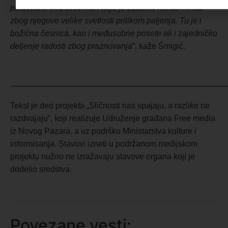
poštovano kod Slovena i koje je zauzelo mesto Hrista
zbog njegove velike svetlosti prilikom paljenja. Tu je i
božićna česnica, kao i međusobne posete ali i zajedničko
deljenje radosti zbog praznovanja
”, kaže Šmigić.
———————————————————————————
Tekst je deo projekta „Sličnosti nas spajaju, a razlike ne
razdvajaju“, koji realizuje Udruženje građana Free media
iz Novog Pazara, a uz podršku Ministarstva kulture i
informisanja. Stavovi izneti u podržanom medijskom
projektu nužno ne izražavaju stavove organa koji je
dodelio sredstva.
Povezane vesti: