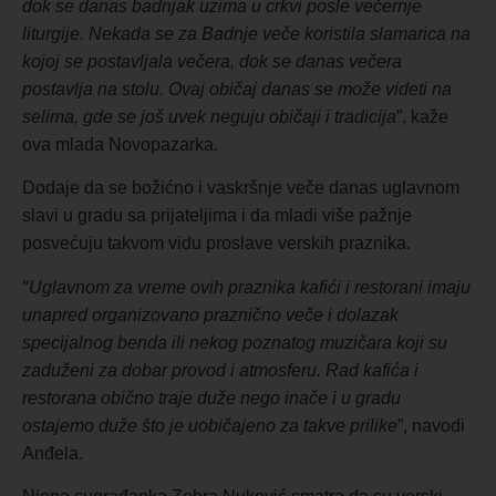
dok se danas badnjak uzima u crkvi posle večernje
liturgije. Nekada se za Badnje veče koristila slamarica na
kojoj se postavljala večera, dok se danas večera
postavlja na stolu. Ovaj običaj danas se može videti na
selima, gde se još uvek neguju običaji i tradicija
”, kaže
ova mlada Novopazarka.
Dodaje da se božićno i vaskršnje veče danas uglavnom
slavi u gradu sa prijateljima i da mladi više pažnje
posvećuju takvom vidu proslave verskih praznika.
“
Uglavnom za vreme ovih praznika kafići i restorani imaju
unapred organizovano praznično veče i dolazak
specijalnog benda ili nekog poznatog muzičara koji su
zaduženi za dobar provod i atmosferu. Rad kafića i
restorana obično traje duže nego inače i u gradu
ostajemo duže što je uobičajeno za takve prilike
”, navodi
Anđela.