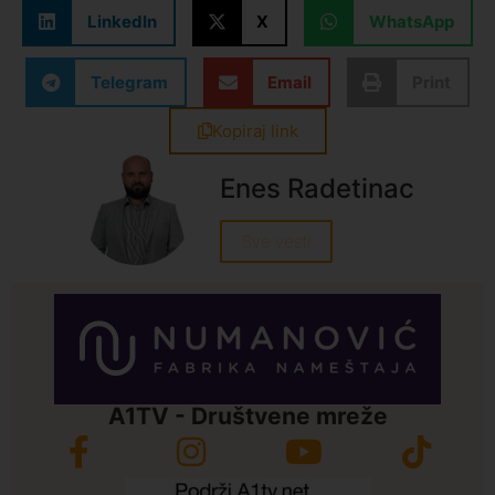
LinkedIn
X
WhatsApp
Telegram
Email
Print
Kopiraj link
Enes Radetinac
Sve vesti
A1TV - Društvene mreže