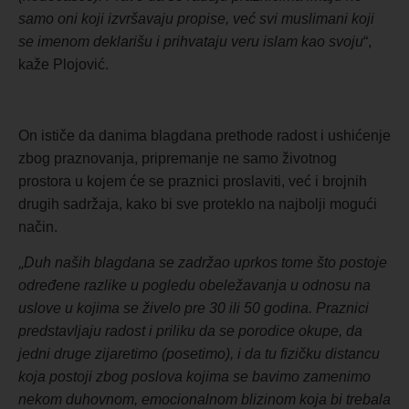
samo oni koji izvršavaju propise, već svi muslimani koji
se imenom deklarišu i prihvataju veru islam kao svoju
“,
kaže Plojović.
On ističe da danima blagdana prethode radost i ushićenje
zbog praznovanja, pripremanje ne samo životnog
prostora u kojem će se praznici proslaviti, već i brojnih
drugih sadržaja, kako bi sve proteklo na najbolji mogući
način.
„
Duh naših blagdana se zadržao uprkos tome što postoje
određene razlike u pogledu obeležavanja u odnosu na
uslove u kojima se živelo pre 30 ili 50 godina. Praznici
predstavljaju radost i priliku da se porodice okupe, da
jedni druge zijaretimo (posetimo), i da tu fizičku distancu
koja postoji zbog poslova kojima se bavimo zamenimo
nekom duhovnom, emocionalnom blizinom koja bi trebala