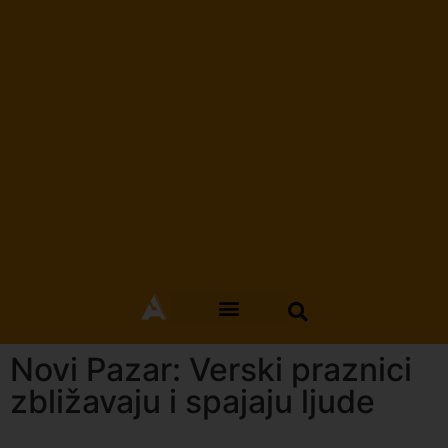
Novi Pazar: Verski praznici
zbližavaju i spajaju ljude