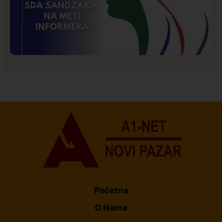
Istaknuto
Politika
173
Organizacija žena SDA Sandžaka osudila tekst
Informera o Anisi Fetahović i Adeli Melajac
Početna
O Nama