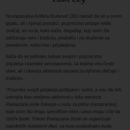
Novopazarka Anđela Đurković (30) navodi da se u ovom
gradu, ali i njenoj porodici, praznicima pridaje veliki
značaj, jer su to, kako ka
že,
događaji, koji osim što
održavaju veru i tradiciju, podstiču i na druženje sa
porodicom, rođacima i prijateljima.
Ističe da se jednako raduje svojim i praznicima
prijatelja
islamske
veroispovesti, sa kojima vrlo često
slavi, ali i obavlja aktivnosti vezane za njihove običaje i
tradiciju.
“
Praznike svojih prijatelja poštujem i volim, a ono što bih
izdvojila kao omiljenu aktivnost u toku meseca
Ramazana jeste čekanje u redu za pitice (ramazanke),
koje osim što imaju specifičan miris i ukus imaju i čar da
zbliže ljude.
Tokom
Ramazana često se organizuju
zajednički kolektivni
iftari
, na koje podjednako budu