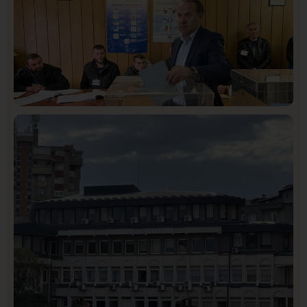
Istaknuto
Politika
326
Rasim Ljajić podneo ostavku na mesto predsednika
SDPS