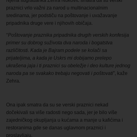
Njena sugrađanka
Zehra Nuković smatra da su verski
praznici vrlo važni za narod u multinacionalnim
sredinama, jer podstiču na poštovanje i uvažavanje
pripadnika druge vere i njihovih običaja.
“
Poštovanje praznika pripadnika drugih verskih konfesija
primer su dobrog suživota dva naroda i bogatstva
različitosti. Kada je Bajram podele se kolači sa
prijateljima, a kada je Uskrs mi dobijamo prelepo
ukrašena jaja i ti praznici su obeležje i deo kulture jednog
naroda pa se svakako trebaju negovati i poštovati
”, kaže
Zehra.
Ona ipak smatra da su se verski praznici nekad
dočekivali sa više radosti nego sada, jer je bilo više
zajedničkog okupljanja u kućama a manje u kafićima i
restoranima gde se danas uglavnom praznici i
proslavljaju.