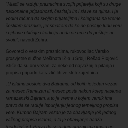
“
Mladi se raduju praznicima svojih prijatelja koji su druge
nacionalne pripadnosti, čestitaju im i slave sa njima. I ja
vodim računa da svojim prijateljima i kolegama na vreme
čestitam praznike, jer smatram da ko ne poštuje tuđu veru
i njihove običaje i tradiciju onda ne ume da poštuje ni
svoju
”, navodi Zehra.
Govoreći o verskim praznicima, rukovodilac Versko
prosvjetne službe Mešihata IZ-a u Srbiji Rešad Plojović
ističe da su oni vezani za neke od najvažnijih pitanja i
propisa pripadnika različitih verskih zajednica.
„
U islamu postoje dva Bajrama, od kojih je jedan vezan
za mesec Ramazan ili mesec posta nakon kojeg nastupa
ramazanski Bajram, a to je vreme u kojem vernik ima
pravo da se raduje ispunjenju jednog temeljnog propisa
vere. Kurban Bajram vezan je za obavljanje još jednog
važnog propisa islama, a to je obavljanje hadža
(hodočašće). Pravo da se raduju praznicima imaju ne