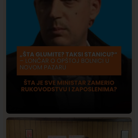
Društvo
Istaknuto
423
Lončar o Opštoj bolnici u Novom Pazaru: „Šta glumite?
Taksi stanicu?“