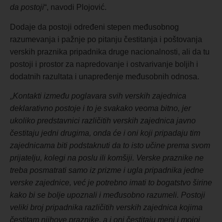
da postoji
“, navodi Plojović.
Dodaje da postoji određeni stepen međusobnog
razumevanja i pažnje po pitanju čestitanja i poštovanja
verskih praznika pripadnika druge nacionalnosti, ali da tu
postoji i prostor za napredovanje i ostvarivanje boljih i
dodatnih razultata i unapređenje međusobnih odnosa.
„
Kontakti između poglavara svih verskih zajednica
deklarativno postoje i to je svakako veoma bitno, jer
ukoliko predstavnici različitih verskih zajednica javno
čestitaju jedni drugima, onda će i oni koji pripadaju tim
zajednicama biti podstaknuti da to isto učine prema svom
prijatelju, kolegi na poslu ili komšiji. Verske praznike ne
treba posmatrati samo iz prizme i ugla pripadnika jedne
verske zajednice, već je potrebno imati to bogatstvo širine
kako bi se bolje upoznali i međusobno razumeli. Postoji
veliki broj pripadnika različitih verskih zajednica kojima
čestitam njihove praznike, a i oni čestitaju meni i mojoj