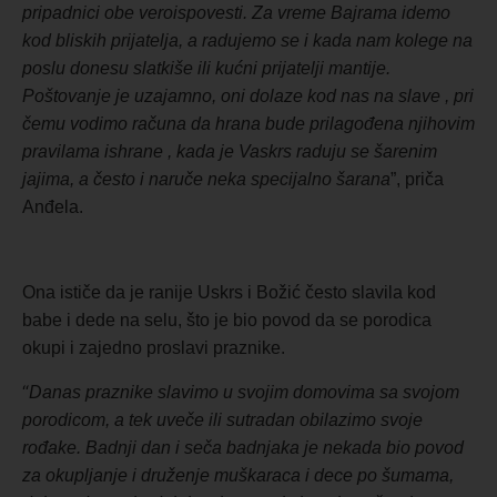
pripadnici obe veroispovesti. Za vreme Bajrama idemo
kod bliskih prijatelja, a radujemo se i kada nam kolege na
poslu donesu slatkiše ili kućni prijatelji mantije.
Poštovanje je uzajamno, oni dolaze kod nas na slave , pri
čemu vodimo računa da hrana bude prilagođena njihovim
pravilama ishrane , kada je Vaskrs raduju se šarenim
jajima, a često i naruče neka specijalno šarana
”, priča
Anđela.
Ona ističe da je ranije Uskrs i Božić često slavila kod
babe i dede na selu, što je bio povod da se porodica
okupi i zajedno proslavi praznike.
“
Danas praznike slavimo u svojim domovima sa svojom
porodicom, a tek uveče ili sutradan obilazimo svoje
rođake. Badnji dan i seča badnjaka je nekada bio povod
za okupljanje i druženje muškaraca i dece po šumama,