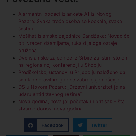
Alarmantni podaci iz ankete A1 iz Novog
Pazara: Svaka treća osoba se kockala, svaka
šesta i…
Mešihat Islamske zajednice Sandžaka: Novac će
biti vraćen džamijama, ruka dijaloga ostaje
pružena
Dve islamske zajednice iz Srbije za istim stolom
na regionalnoj konferenciji u Skoplju
Predškolskoj ustanovi u Prijepolju naloženo da
se ukine pravilnik gde se zabranjuje nošenje…
DS u Novom Pazaru: „Državni univerzitet je na
udaru antidržavnog režima“
Nova godina, nova ja: početak ili pritisak – šta
stvarno donosi nova godina
Facebook
Twitter