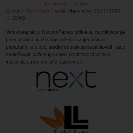
Kategorija:
Društvo
Autor:
Enes Radetinac
Objavljeno:
22/10/2020
20:03
Verski praznici u Novom Pazaru prilika su za zbližavanje
i međusobno uvažavanje, uče nas zajedništvu i
pripadanju, a u ovoj sredini oduvek su se poštovali i rado
obeležavali, kažu sugrađani i predstavnici verskih
institucija sa kojima smo razgovarali.