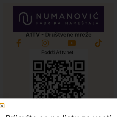
A1TV - Društvene mreže