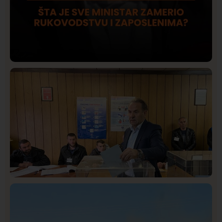
Društvo
Istaknuto
420
Lončar o Opštoj bolnici u Novom Pazaru: „Šta glumite?
Taksi stanicu?“
Istaknuto
Politika
323
Rasim Ljajić podneo ostavku na mesto predsednika
SDPS