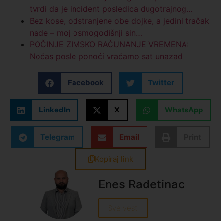
tvrdi da je incident posledica dugotrajnog…
Bez kose, odstranjene obe dojke, a jedini tračak
nade – moj osmogodišnji sin…
POČINJE ZIMSKO RAČUNANJE VREMENA:
Noćas posle ponoći vraćamo sat unazad
Facebook
Twitter
LinkedIn
X
WhatsApp
Telegram
Email
Print
Kopiraj link
Enes Radetinac
Sve vesti