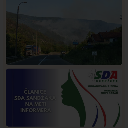
Društvo
Istaknuto
269
Požar od Magliča do Ušća, brda u plamenu –
vatrogasci na terenu