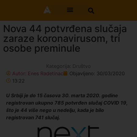
Nova 44 potvrđena slučaja
zaraze koronavirusom, tri
osobe preminule
Kategorija:
Društvo
Autor:
Enes Radetinac
Objavljeno:
30/03/2020
13:22
U Srbiji je do 15 časova 30. marta 2020. godine
registrovan ukupno 785 potvrđen slučaj COVID 19,
što je 44 više nego u nedelju, kada je bilo
registrovan 741 slučaj.