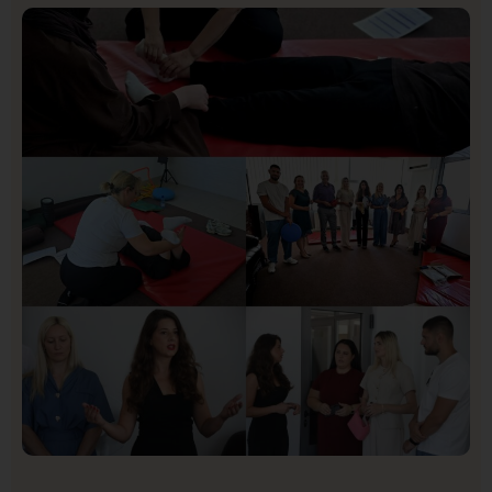
Istaknuto
Politika
171
Organizacija žena SDA Sandžaka osudila tekst
Informera o Anisi Fetahović i Adeli Melajac
Društvo
Istaknuto
155