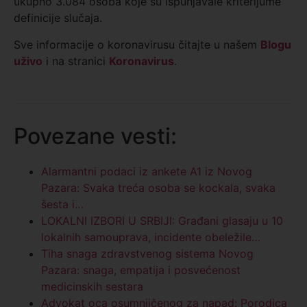
ukupno 3.084 osoba koje su ispunjavale kriterijume
definicije slučaja.
Sve informacije o koronavirusu čitajte u našem
Blogu
uživo
i na stranici
Koronavirus
.
Povezane vesti:
Alarmantni podaci iz ankete A1 iz Novog
Pazara: Svaka treća osoba se kockala, svaka
šesta i…
LOKALNI IZBORI U SRBIJI: Građani glasaju u 10
lokalnih samouprava, incidente obeležile…
Tiha snaga zdravstvenog sistema Novog
Pazara: snaga, empatija i posvećenost
medicinskih sestara
Advokat oca osumnjičenog za napad: Porodica