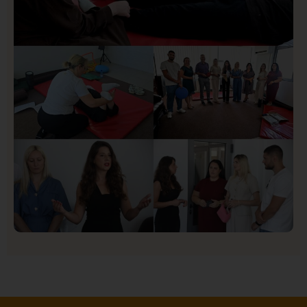
Društvo
Istaknuto
151
U Novom Pazaru počeo prvi HISBAS Neuro Kamp za
decu sa razvojnim izazovima