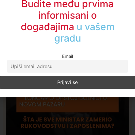
Budite među prvima
informisani o
događajima
u regionu
Email