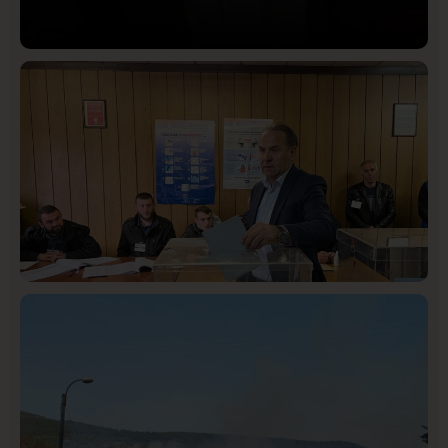
Društvo
Istaknuto
409
Lončar o Opštoj bolnici u Novom Pazaru: „Šta glumite?
Taksi stanicu?“
Istaknuto
Politika
321
Rasim Ljajić podneo ostavku na mesto predsednika
SDPS