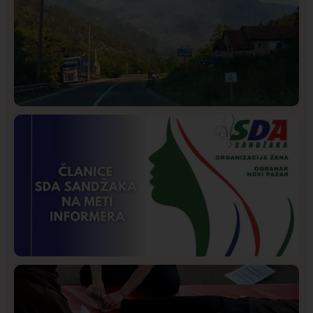
Društvo
Istaknuto
250
Požar od Magliča do Ušća, brda u plamenu –
vatrogasci na terenu
Istaknuto
Politika
170
Organizacija žena SDA Sandžaka osudila tekst
Informera o Anisi Fetahović i Adeli Melajac