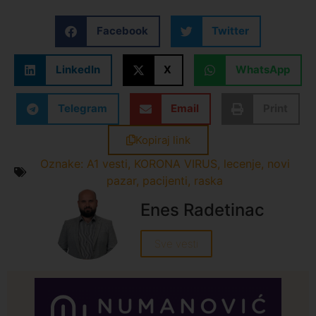
Facebook
Twitter
LinkedIn
X
WhatsApp
Telegram
Email
Print
Kopiraj link
Oznake:
A1 vesti
,
KORONA VIRUS
,
lecenje
,
novi
pazar
,
pacijenti
,
raska
Enes Radetinac
Sve vesti