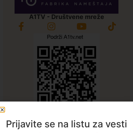
A1TV - Društvene mreže
Najčitanije ove nedelje
Prijavite se na listu za vesti