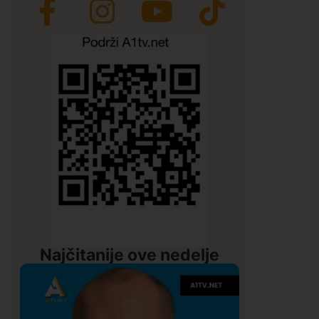
Najčitanije ove nedelje