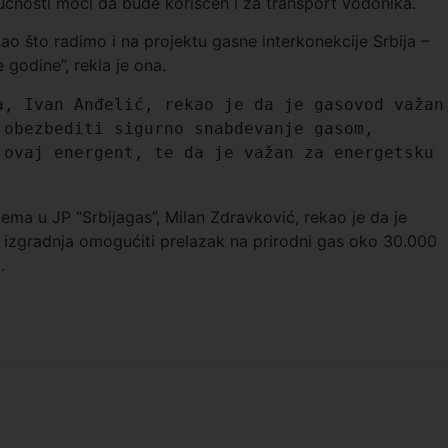
ućnosti moći da bude korišćen i za transport vodonika.
 kao što radimo i na projektu gasne interkonekcije Srbija –
 godine”, rekla je ona.
, Ivan Anđelić, rekao je da je gasovod važan 
obezbediti sigurno snabdevanje gasom, 
ovaj energent, te da je važan za energetsku 
tema u JP “Srbijagas”, Milan Zdravković, rekao je da je
 izgradnja omogućiti prelazak na prirodni gas oko 30.000
.