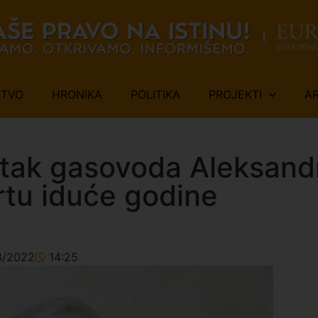
ŠTVO
HRONIKA
POLITIKA
PROJEKTI
A
etak gasovoda Aleksand
rtu iduće godine
8/2022
14:25