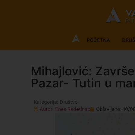
POČETNA
DRU
Mihajlović: Završ
Pazar- Tutin u ma
Kategorija:
Društvo
Autor:
Enes Radetinac
Objavljeno:
10/0