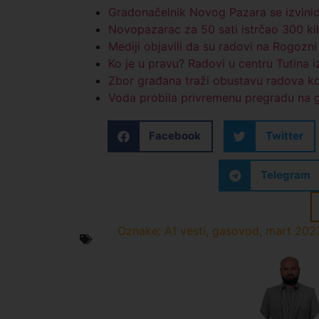
Gradonačelnik Novog Pazara se izvinio
Novopazarac za 50 sati istrčao 300 k
Mediji objavili da su radovi na Rogozn
Ko je u pravu? Radovi u centru Tutina 
Zbor građana traži obustavu radova k
Voda probila privremenu pregradu na gr
Facebook
Twitter
Telegram
Oznake:
A1 vesti
,
gasovod
,
mart 202