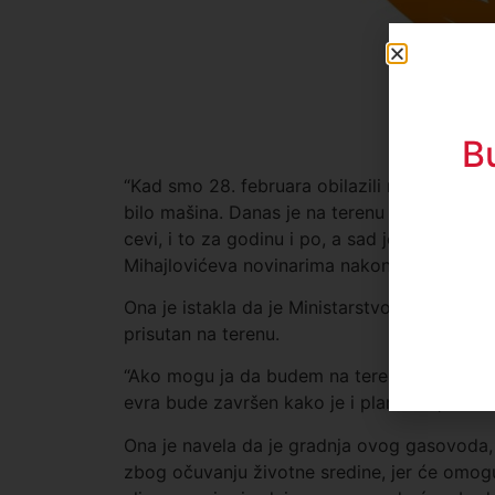
B
“Kad smo 28. februara obilazili radove na ov
bilo mašina. Danas je na terenu 195 radnika 
cevi, i to za godinu i po, a sad je zavareno 
Mihajlovićeva novinarima nakon obilaska ra
Ona je istakla da je Ministarstvo tu za svak
prisutan na terenu.
“Ako mogu ja da budem na terenu, može i S
evra bude završen kako je i planirano, u mar
Ona je navela da je gradnja ovog gasovoda,
zbog očuvanju životne sredine, jer će omogu