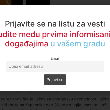
Prijavite se na listu za vesti
udite među prvima informisani
om gasovodu, zatekli smo na gradilištu četiri radnika i nije
događajima
u regionu
i više od 80 mašina. Tada je bilo zavareno 12 kilometara
60 km, a 80 km je još dopremljeno na trasu”, rekla je
Email
dova na Kopaoniku.
u pomoć, ali je važno da i investitor bude mnogo više
rbijagas. Očekujemo da ovaj gasovod vredan 52 miliona
tu iduće godine”, rekla je Mihajlovićeva.
 pored toga što je važna za energetsku bezbednost, važna 
ćiti da se na Kopaoniku oko 30 odsto uglja, mazuta i lož