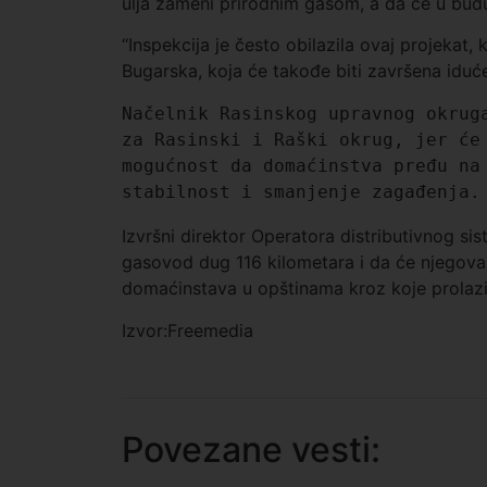
ulja zameni prirodnim gasom, a da će u bud
“Inspekcija je često obilazila ovaj projekat,
Bugarska, koja će takođe biti završena iduće
Načelnik Rasinskog upravnog okruga
za Rasinski i Raški okrug, jer će 
mogućnost da domaćinstva pređu na 
stabilnost i smanjenje zagađenja.
Izvršni direktor Operatora distributivnog sis
gasovod dug 116 kilometara i da će njegova
domaćinstava u opštinama kroz koje prolazi
Izvor:Freemedia
Povezane vesti: