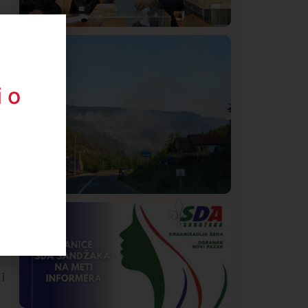
Istaknuto
Politika
319
Rasim Ljajić podneo ostavku na mesto
predsednika SDPS
 o
Društvo
Istaknuto
205
Požar od Magliča do Ušća, brda u
plamenu – vatrogasci na terenu
i