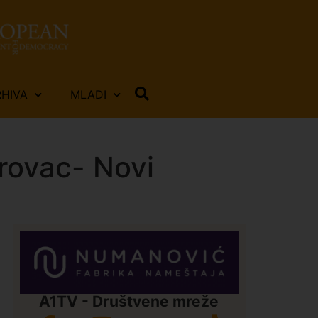
RHIVA
MLADI
rovac- Novi
A1TV - Društvene mreže