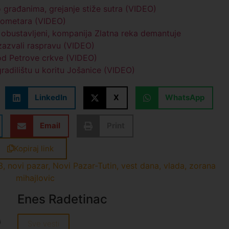
 građanima, grejanje stiže sutra (VIDEO)
ilometara (VIDEO)
i obustavljeni, kompanija Zlatna reka demantuje
izazvali raspravu (VIDEO)
od Petrove crkve (VIDEO)
adilištu u koritu Jošanice (VIDEO)
LinkedIn
X
WhatsApp
Email
Print
Kopiraj link
3
,
novi pazar
,
Novi Pazar-Tutin
,
vest dana
,
vlada
,
zorana
mihajlovic
Enes Radetinac
Sve vesti