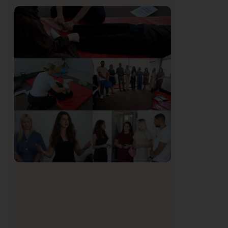
Istaknuto
Politika
169
Organizacija žena SDA Sandžaka osudila
tekst Informera o Anisi Fetahović i Adeli
Melajac
Društvo
Istaknuto
150
U Novom Pazaru počeo prvi HISBAS
Neuro Kamp za decu sa razvojnim
izazovima