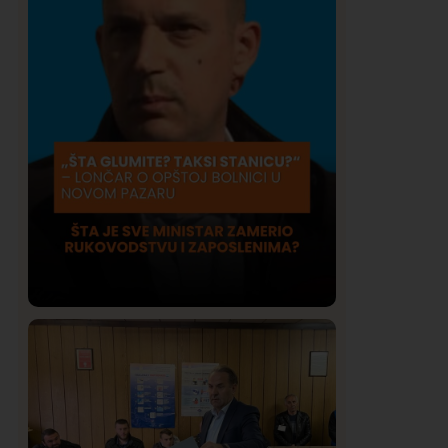
Društvo
Istaknuto
409
Lončar o Opštoj bolnici u Novom
Pazaru: „Šta glumite? Taksi stanicu?“