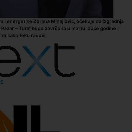
a i energetike Zorana Mihajlović, očekuje da izgradnja
Pazar – Tutin bude završena u martu iduće godine i
rati kako teku radovi.