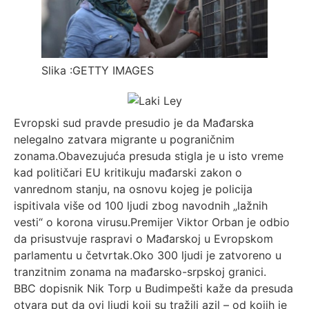
Slika :
GETTY IMAGES
Evropski sud pravde presudio je da Mađarska
nelegalno zatvara migrante u pograničnim
zonama.Obavezujuća presuda stigla je u isto vreme
kad političari EU kritikuju mađarski zakon o
vanrednom stanju, na osnovu kojeg je policija
ispitivala više od 100 ljudi zbog navodnih „lažnih
vesti“ o korona virusu.Premijer Viktor Orban je odbio
da prisustvuje raspravi o Mađarskoj u Evropskom
parlamentu u četvrtak.Oko 300 ljudi je zatvoreno u
tranzitnim zonama na mađarsko-srpskoj granici.
BBC dopisnik Nik Torp u Budimpešti kaže da presuda
otvara put da ovi ljudi koji su tražili azil – od kojih je