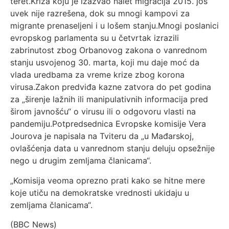
teret.Kriza koju je izazvao nalet migracija 2015. još
uvek nije razrešena, dok su mnogi kampovi za
migrante prenaseljeni i u lošem stanju.Mnogi poslanici
evropskog parlamenta su u četvrtak izrazili
zabrinutost zbog Orbanovog zakona o vanrednom
stanju usvojenog 30. marta, koji mu daje moć da
vlada uredbama za vreme krize zbog korona
virusa.Zakon predviđa kazne zatvora do pet godina
za „širenje lažnih ili manipulativnih informacija pred
širom javnošću“ o virusu ili o odgovoru vlasti na
pandemiju.Potpredsednica Evropske komisije Vera
Jourova je napisala na Tviteru da „u Mađarskoj,
ovlašćenja data u vanrednom stanju deluju opsežnije
nego u drugim zemljama članicama“.
„Komisija veoma oprezno prati kako se hitne mere
koje utiču na demokratske vrednosti ukidaju u
zemljama članicama“.
(BBC News)