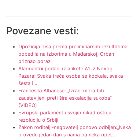
Povezane vesti:
Opozicija Tisa prema preliminarnim rezultatima
pobedila na izborima u Mađarskoj, Orbán
priznao poraz
Alarmantni podaci iz ankete A1 iz Novog
Pazara: Svaka treća osoba se kockala, svaka
šesta i…
Francesca Albanese: „Izrael mora biti
zaustavljen, preti šira eskalacija sukoba“
(VIDEO)
Evropski parlament usvojio nikad oštriju
rezoluciju o Srbiji
Zakon roditelji-negovatelj ponovo odbijen:„Neka
provedu jedan dan s nama pa neka opet…