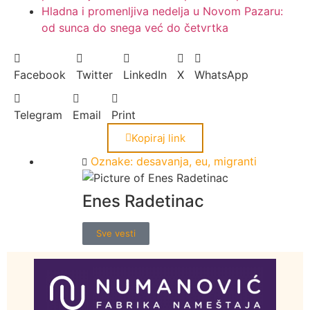
Hladna i promenljiva nedelja u Novom Pazaru:
od sunca do snega već do četvrtka
Facebook
Twitter
LinkedIn
X
WhatsApp
Telegram
Email
Print
Kopiraj link
Oznake:
desavanja
,
eu
,
migranti
Enes Radetinac
Sve vesti