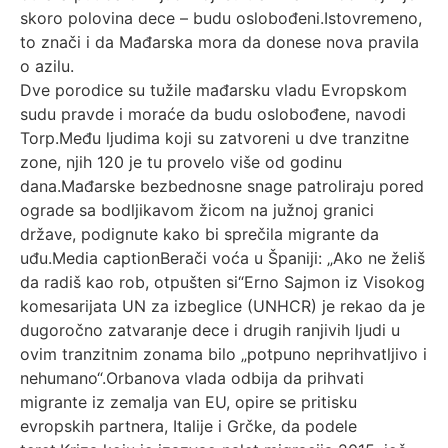
skoro polovina dece – budu oslobođeni.Istovremeno,
to znači i da Mađarska mora da donese nova pravila
o azilu.
Dve porodice su tužile mađarsku vladu Evropskom
sudu pravde i moraće da budu oslobođene, navodi
Torp.Među ljudima koji su zatvoreni u dve tranzitne
zone, njih 120 je tu provelo više od godinu
dana.Mađarske bezbednosne snage patroliraju pored
ograde sa bodljikavom žicom na južnoj granici
države, podignute kako bi sprečila migrante da
uđu.
Media caption
Berači voća u Španiji: „Ako ne želiš
da radiš kao rob, otpušten si“Erno Sajmon iz Visokog
komesarijata UN za izbeglice (UNHCR) je rekao da je
dugoročno zatvaranje dece i drugih ranjivih ljudi u
ovim tranzitnim zonama bilo „potpuno neprihvatljivo i
nehumano“.Orbanova vlada odbija da prihvati
migrante iz zemalja van EU, opire se pritisku
evropskih partnera, Italije i Grčke, da podele