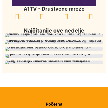
A1TV - Društvene mreže
Najčitanije ove nedelje
Istaknuto
Politika
327
Rasim Ljajić podneo ostavku na mesto predsednika
Hronika
Istaknuto
306
SDPS
Podignut optužni predlog protiv E.A. zbog napada u
Društvo
Istaknuto
275
Novom Pazaru, produžen mu pritvor
Požar od Magliča do Ušća, brda u plamenu –
Društvo
Istaknuto
204
vatrogasci na terenu
Lončar o Opštoj bolnici u Novom Pazaru: „Šta glumite?
Istaknuto
Politika
175
Taksi stanicu?“
Organizacija žena SDA Sandžaka osudila tekst
Informera o Anisi Fetahović i Adeli Melajac
Početna