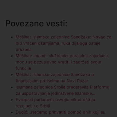
Povezane vesti:
Mešihat Islamske zajednice Sandžaka: Novac će
biti vraćen džamijama, ruka dijaloga ostaje
pružena
Mešihat: Imami i službenici paralelne zajednice
mogu se bezuslovno vratiti i zadržati svoje
funkcije
Mešihat Islamske zajednice Sandžaka o
finansijskim pritiscima na Novi Pazar
Islamska zajednica Srbije predstavila Platformu
za uspostavljanje jedinstvene Islamske…
Evropski parlament usvojio nikad oštriju
rezoluciju o Srbiji
Dudić: „Nećemo prihvatiti pomoć onih koji su