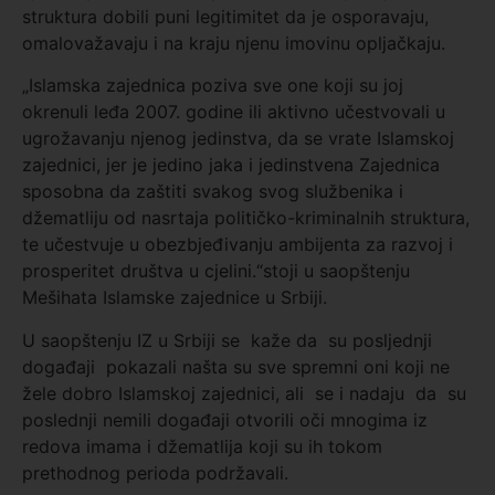
struktura dobili puni legitimitet da je osporavaju,
omalovažavaju i na kraju njenu imovinu opljačkaju.
„Islamska zajednica poziva sve one koji su joj
okrenuli leđa 2007. godine ili aktivno učestvovali u
ugrožavanju njenog jedinstva, da se vrate Islamskoj
zajednici, jer je jedino jaka i jedinstvena Zajednica
sposobna da zaštiti svakog svog službenika i
džematliju od nasrtaja političko-kriminalnih struktura,
te učestvuje u obezbjeđivanju ambijenta za razvoj i
prosperitet društva u cjelini.“stoji u saopštenju
Mešihata Islamske zajednice u Srbiji.
U saopštenju IZ u Srbiji se kaže da su posljednji
događaji pokazali našta su sve spremni oni koji ne
žele dobro Islamskoj zajednici, ali se i nadaju da su
poslednji nemili događaji otvorili oči mnogima iz
redova imama i džematlija koji su ih tokom
prethodnog perioda podržavali.