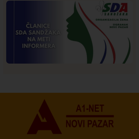
Hronika
Istaknuto
250
Podignut optužni predlog protiv E.A. zbog napada u
Novom Pazaru, produžen mu pritvor
Istaknuto
Politika
173
Organizacija žena SDA Sandžaka osudila tekst
Informera o Anisi Fetahović i Adeli Melajac