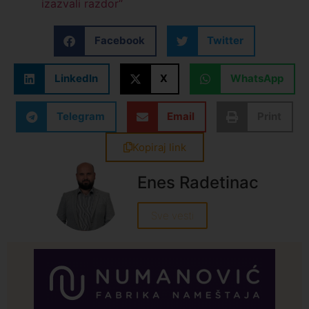
izazvali razdor“
Facebook
Twitter
LinkedIn
X
WhatsApp
Telegram
Email
Print
Kopiraj link
Enes Radetinac
Sve vesti