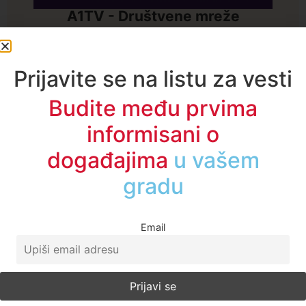
A1TV - Društvene mreže
Prijavite se na listu za vesti
Budite među prvima
informisani o
događajima
u regionu
Email
Najčitanije ove nedelje