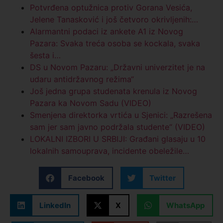
Potvrđena optužnica protiv Gorana Vesića,
Jelene Tanasković i još četvoro okrivljenih:…
Alarmantni podaci iz ankete A1 iz Novog
Pazara: Svaka treća osoba se kockala, svaka
šesta i…
DS u Novom Pazaru: „Državni univerzitet je na
udaru antidržavnog režima“
Još jedna grupa studenata krenula iz Novog
Pazara ka Novom Sadu (VIDEO)
Smenjena direktorka vrtića u Sjenici: „Razrešena
sam jer sam javno podržala studente“ (VIDEO)
LOKALNI IZBORI U SRBIJI: Građani glasaju u 10
lokalnih samouprava, incidente obeležile…
Facebook
Twitter
LinkedIn
X
WhatsApp