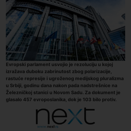
Evropski parlament usvojio je rezoluciju u kojoj
izražava duboku zabrinutost zbog polarizacije,
rastuće represije i ugroženog medijskog pluralizma
u Srbiji, godinu dana nakon pada nadstrešnice na
Železničkoj stanici u Novom Sadu. Za dokument je
glasalo 457 evroposlanika, dok je 103 bilo protiv.