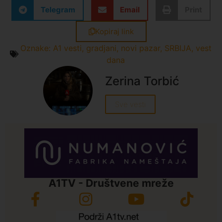
Telegram
Email
Print
Kopiraj link
Oznake:
A1 vesti
,
gradjani
,
novi pazar
,
SRBIJA
,
vest
dana
Zerina Torbić
Sve vesti
A1TV - Društvene mreže