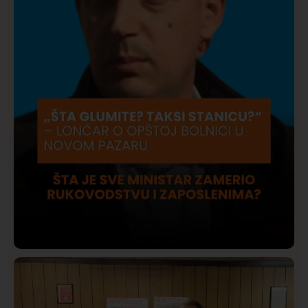
Društvo
Istaknuto
409
Lončar o Opštoj bolnici u Novom Pazaru: „Šta glumite?
Taksi stanicu?“