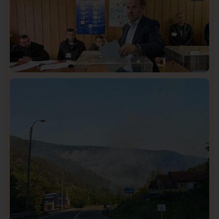
Istaknuto
Politika
321
Rasim Ljajić podneo ostavku na mesto predsednika
SDPS