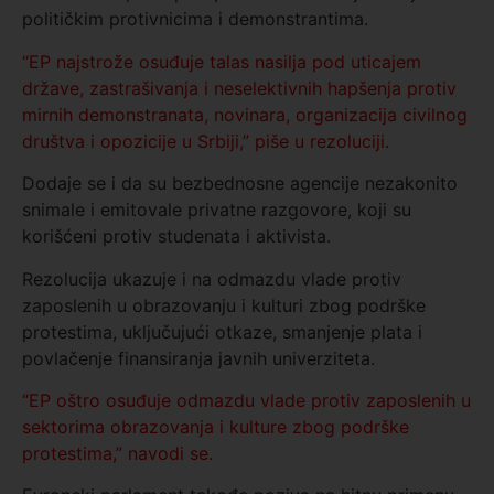
političkim protivnicima i demonstrantima.
“EP najstrože osuđuje talas nasilja pod uticajem
države, zastrašivanja i neselektivnih hapšenja protiv
mirnih demonstranata, novinara, organizacija civilnog
društva i opozicije u Srbiji,” piše u rezoluciji.
Dodaje se i da su bezbednosne agencije nezakonito
snimale i emitovale privatne razgovore, koji su
korišćeni protiv studenata i aktivista.
Rezolucija ukazuje i na odmazdu vlade protiv
zaposlenih u obrazovanju i kulturi zbog podrške
protestima, uključujući otkaze, smanjenje plata i
povlačenje finansiranja javnih univerziteta.
“EP oštro osuđuje odmazdu vlade protiv zaposlenih u
sektorima obrazovanja i kulture zbog podrške
protestima,” navodi se.