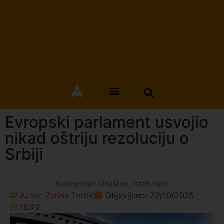
Evropski parlament usvojio
nikad oštriju rezoluciju o
Srbiji
Kategorija:
Društvo
,
Istaknuto
Autor:
Zerina Torbić
Objavljeno:
22/10/2025
16:22