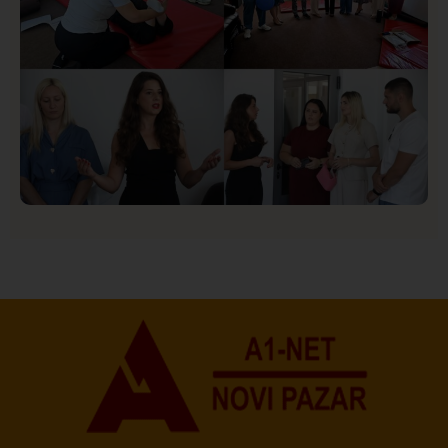
Društvo
Istaknuto
151
U Novom Pazaru počeo prvi HISBAS Neuro Kamp za
decu sa razvojnim izazovima