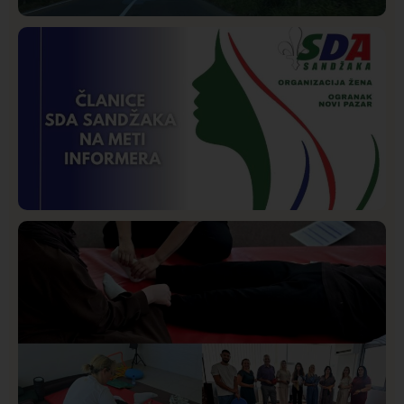
Društvo
Istaknuto
256
Požar od Magliča do Ušća, brda u plamenu –
vatrogasci na terenu
Istaknuto
Politika
170
Organizacija žena SDA Sandžaka osudila tekst
Informera o Anisi Fetahović i Adeli Melajac