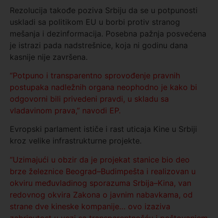
Rezolucija takođe poziva Srbiju da se u potpunosti
uskladi sa politikom EU u borbi protiv stranog
mešanja i dezinformacija. Posebna pažnja posvećena
je istrazi pada nadstrešnice, koja ni godinu dana
kasnije nije završena.
“Potpuno i transparentno sprovođenje pravnih
postupaka nadležnih organa neophodno je kako bi
odgovorni bili privedeni pravdi, u skladu sa
vladavinom prava,” navodi EP.
Evropski parlament ističe i rast uticaja Kine u Srbiji
kroz velike infrastrukturne projekte.
“Uzimajući u obzir da je projekat stanice bio deo
brze železnice Beograd–Budimpešta i realizovan u
okviru međuvladinog sporazuma Srbija–Kina, van
redovnog okvira Zakona o javnim nabavkama, od
strane dve kineske kompanije… ovo izaziva
zabrinutost u vezi sa transparentnošću i poštovanjem