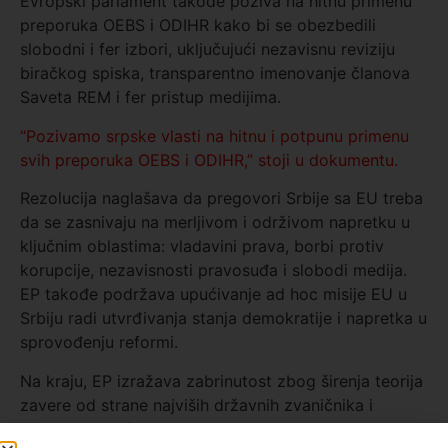
Evropski parlament takođe poziva na hitnu primenu
preporuka OEBS i ODIHR kako bi se obezbedili
slobodni i fer izbori, uključujući nezavisnu reviziju
biračkog spiska, transparentno imenovanje članova
Saveta REM i fer pristup medijima.
“Pozivamo srpske vlasti na hitnu i potpunu primenu
svih preporuka OEBS i ODIHR,” stoji u dokumentu.
Rezolucija naglašava da pregovori Srbije sa EU treba
da se zasnivaju na merljivom i održivom napretku u
ključnim oblastima: vladavini prava, borbi protiv
korupcije, nezavisnosti pravosuđa i slobodi medija.
EP takođe podržava upućivanje ad hoc misije EU u
Srbiju radi utvrđivanja stanja demokratije i napretka u
sprovođenju reformi.
Na kraju, EP izražava zabrinutost zbog širenja teorija
zavere od strane najviših državnih zvaničnika i
dehumanizujuće retorike predsednika Srbije