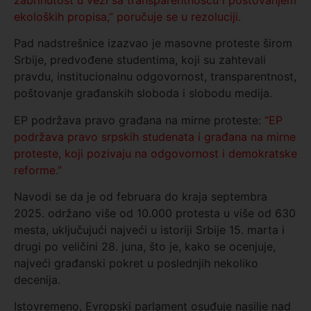
ekoloških propisa,” poručuje se u rezoluciji.
Pad nadstrešnice izazvao je masovne proteste širom
Srbije, predvođene studentima, koji su zahtevali
pravdu, institucionalnu odgovornost, transparentnost,
poštovanje građanskih sloboda i slobodu medija.
EP podržava pravo građana na mirne proteste:
“EP
podržava pravo srpskih studenata i građana na mirne
proteste, koji pozivaju na odgovornost i demokratske
reforme.”
Navodi se da je od februara do kraja septembra
2025. održano više od 10.000 protesta u više od 630
mesta, uključujući najveći u istoriji Srbije 15. marta i
drugi po veličini 28. juna, što je, kako se ocenjuje,
najveći građanski pokret u poslednjih nekoliko
decenija.
Istovremeno, Evropski parlament osuđuje nasilje nad