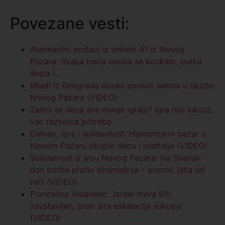
Povezane vesti:
Alarmantni podaci iz ankete A1 iz Novog
Pazara: Svaka treća osoba se kockala, svaka
šesta i…
Mladi iz Beograda doneli pomoć selima u okolini
Novog Pazara (VIDEO)
Zašto se deca sve manje igraju? Igra nije luksuz,
već razvojna potreba
Osmeh, igra i solidarnost: Humanitarni bazar u
Novom Pazaru okupio decu i roditelje (VIDEO)
Solidarnost u srcu Novog Pazara: Na Svetski
dan borbe protiv siromaštva – pomoć jača od
reči (VIDEO)
Francesca Albanese: „Izrael mora biti
zaustavljen, preti šira eskalacija sukoba“
(VIDEO)