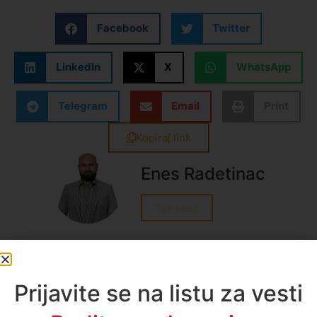
Facebook
Twitter
LinkedIn
X
WhatsApp
Telegram
Email
Print
Kopiraj link
Enes Radetinac
Sve vesti
Prijavite se na listu za vesti