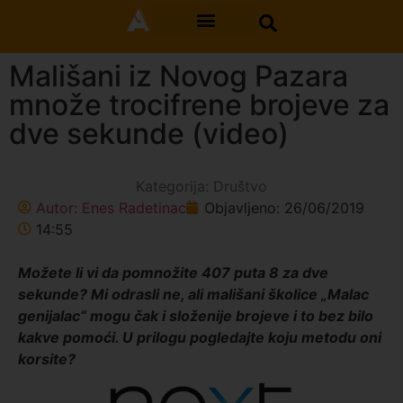
Mališani iz Novog Pazara
množe trocifrene brojeve za
dve sekunde (video)
Kategorija:
Društvo
Autor:
Enes Radetinac
Objavljeno:
26/06/2019
14:55
Možete li vi da pomnožite 407 puta 8 za dve
sekunde? Mi odrasli ne, ali mališani školice „Malac
genijalac“ mogu čak i složenije brojeve i to bez bilo
kakve pomoći. U prilogu pogledajte koju metodu oni
korsite?