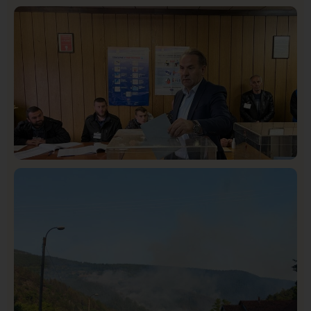
Društvo
Istaknuto
409
Lončar o Opštoj bolnici u Novom Pazaru: „Šta glumite?
Taksi stanicu?“
Istaknuto
Politika
320
Rasim Ljajić podneo ostavku na mesto predsednika
SDPS