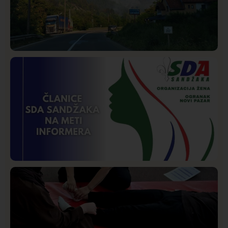
Društvo
Istaknuto
224
Požar od Magliča do Ušća, brda u plamenu –
vatrogasci na terenu
Istaknuto
Politika
169
Organizacija žena SDA Sandžaka osudila tekst
Informera o Anisi Fetahović i Adeli Melajac