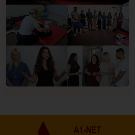
Društvo
Istaknuto
150
U Novom Pazaru počeo prvi HISBAS Neuro Kamp za
decu sa razvojnim izazovima