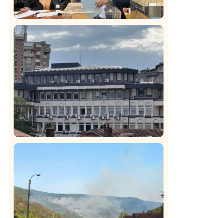
Istaknuto
Politika
326
Rasim Ljajić podneo ostavku na mesto
predsednika SDPS
Hronika
Istaknuto
273
Podignut optužni predlog protiv E.A.
zbog napada u Novom Pazaru,
produžen mu pritvor