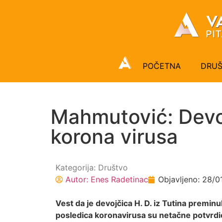
POČETNA
DRU
Mahmutović: Devoj
korona virusa
Kategorija:
Društvo
Autor:
Enes Radetinac
Objavljeno:
28/0
Vest da je devojčica H. D. iz Tutina preminu
posledica koronavirusa su netačne potvrdio