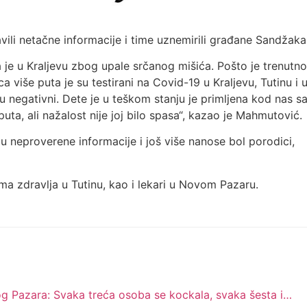
vili netačne informacije i time uznemirili građane Sandžaka
je u Kraljevu zbog upale srčanog mišića. Pošto je trenutno
a više puta je su testirani na Covid-19 u Kraljevu, Tutinu i 
 negativni. Dete je u teškom stanju je primljena kod nas s
uta, ali nažalost nije joj bilo spasa“, kazao je Mahmutović.
ju neproverene informacije i još više nanose bol porodici,
Doma zdravlja u Tutinu, kao i lekari u Novom Pazaru.
og Pazara: Svaka treća osoba se kockala, svaka šesta i…