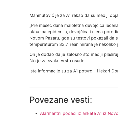
Mahmutović je za A1 rekao da su mediji obja
„Pre mesec dana maloletna devojčica lečena 
aktuelna epidemija, devojčica i njena porodic
Novom Pazaru, gde su testovi pokazali da su
temperaturom 33,7, reanimirana je nekoliko p
On je dodao da je žalosno što mediji plasira
što je za svaku vrstu osude.
Iste informacije su za A1 potvrdili i lekari 
Povezane vesti:
Alarmantni podaci iz ankete A1 iz Nov