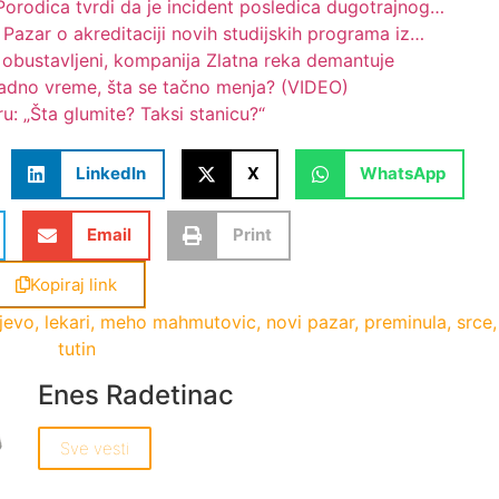
rodica tvrdi da je incident posledica dugotrajnog…
azar o akreditaciji novih studijskih programa iz…
i obustavljeni, kompanija Zlatna reka demantuje
adno vreme, šta se tačno menja? (VIDEO)
: „Šta glumite? Taksi stanicu?“
LinkedIn
X
WhatsApp
Email
Print
Kopiraj link
ljevo
,
lekari
,
meho mahmutovic
,
novi pazar
,
preminula
,
srce
,
tutin
Enes Radetinac
Sve vesti