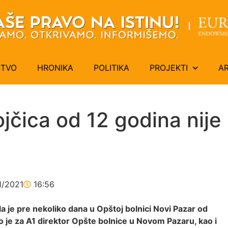
ŠTVO
HRONIKA
POLITIKA
PROJEKTI
A
čica od 12 godina nije
1/2021
16:56
la je pre nekoliko dana u Opštoj bolnici Novi Pazar od
 je za A1 direktor Opšte bolnice u Novom Pazaru, kao i