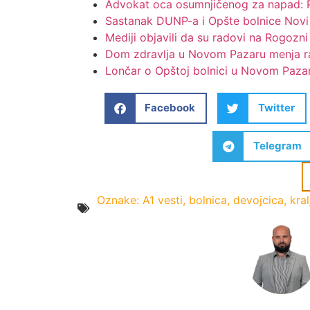
Advokat oca osumnjičenog za napad: Po
Sastanak DUNP-a i Opšte bolnice Novi P
Mediji objavili da su radovi na Rogozn
Dom zdravlja u Novom Pazaru menja r
Lončar o Opštoj bolnici u Novom Pazaru
Facebook
Twitter
Telegram
Oznake:
A1 vesti
,
bolnica
,
devojcica
,
kra