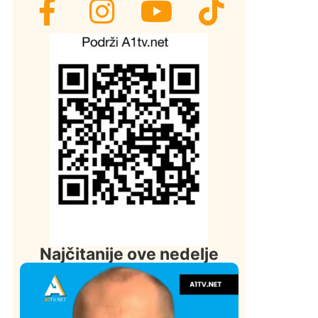
Najčitanije ove nedelje