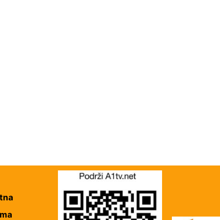
tna
ama