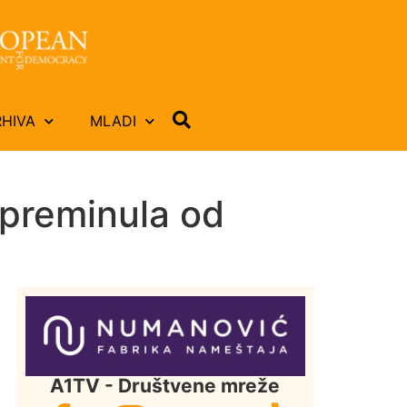
RHIVA
MLADI
 preminula od
A1TV - Društvene mreže