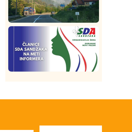
Društvo
Istaknuto
272
Požar od Magliča do Ušća, brda u
plamenu – vatrogasci na terenu
Istaknuto
Politika
173
Organizacija žena SDA Sandžaka osudila
tekst Informera o Anisi Fetahović i Adeli
Melajac