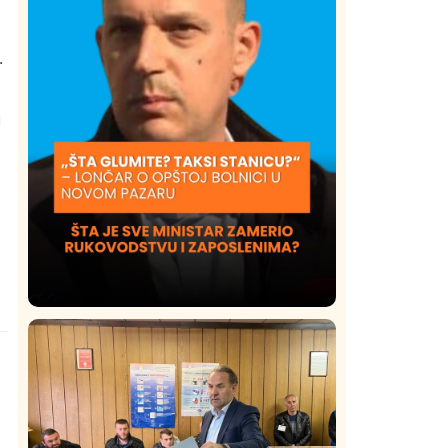
.
u
a
Društvo
Istaknuto
422
Lončar o Opštoj bolnici u Novom
Pazaru: „Šta glumite? Taksi stanicu?“