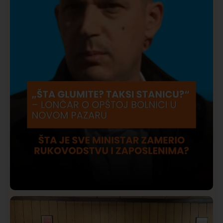
Društvo
Istaknuto
409
Lončar o Opštoj bolnici u Novom Pazaru: „Šta glumite?