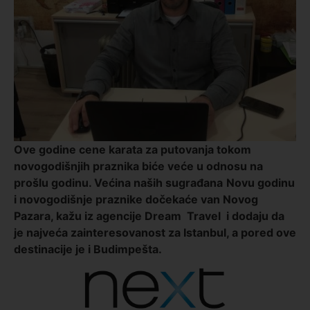
Ove godine cene karata za putovanja tokom
novogodišnjih praznika biće veće u odnosu na
prošlu godinu. Većina naših sugrađana
Novu godinu
i novogodišnje praznike dočekaće van Novog
Pazara, kažu iz agencije Dream Travel i dodaju da
je najveća zainteresovanost za Istanbul, a pored ove
destinacije je i Budimpešta.