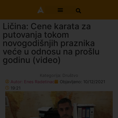
Ličina: Cene karata za
putovanja tokom
novogodišnjih praznika
veće u odnosu na prošlu
godinu (video)
Kategorija:
Društvo
Autor:
Enes Radetinac
Objavljeno:
10/12/2021
19:21