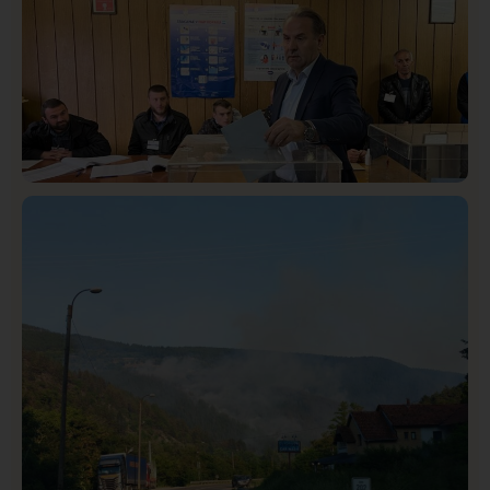
Taksi stanicu?“
Istaknuto
Politika
321
Rasim Ljajić podneo ostavku na mesto predsednika
SDPS