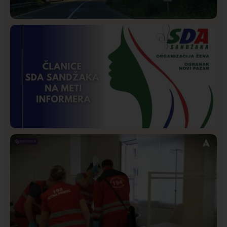
Društvo
Istaknuto
258
Požar od Magliča do Ušća, brda u plamenu –
vatrogasci na terenu
Istaknuto
Politika
170
Organizacija žena SDA Sandžaka osudila tekst
Informera o Anisi Fetahović i Adeli Melajac