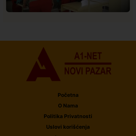
Društvo
Istaknuto
151
Vrućine do 40 stepeni povećale broj intervencija
Hitne pomoći: Najčešće kolapsna stanja i pogoršanja
hroničnih bolesti
Početna
O Nama
Politika Privatnosti
Uslovi korišćenja