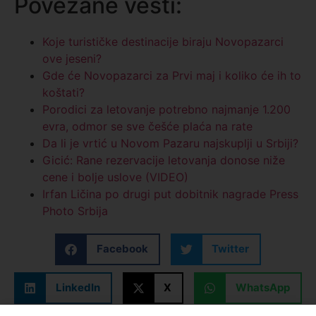
Povezane vesti:
Koje turističke destinacije biraju Novopazarci
ove jeseni?
Gde će Novopazarci za Prvi maj i koliko će ih to
koštati?
Porodici za letovanje potrebno najmanje 1.200
evra, odmor se sve češće plaća na rate
Da li je vrtić u Novom Pazaru najskuplji u Srbiji?
Gicić: Rane rezervacije letovanja donose niže
cene i bolje uslove (VIDEO)
Irfan Ličina po drugi put dobitnik nagrade Press
Photo Srbija
Facebook
Twitter
LinkedIn
X
WhatsApp