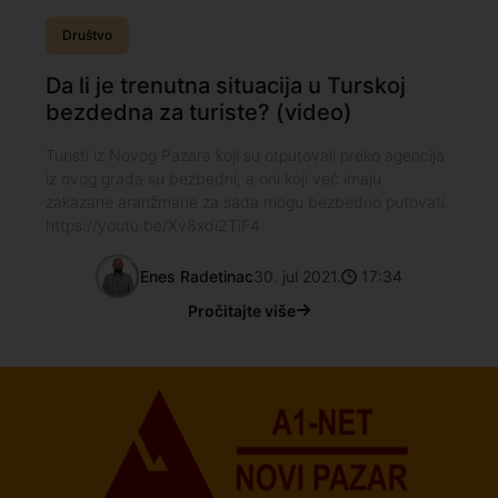
Društvo
Da li je trenutna situacija u Turskoj
bezdedna za turiste? (video)
Turisti iz Novog Pazara koji su otputovali preko agencija
iz ovog grada su bezbedni, a oni koji već imaju
zakazane aranžmane za sada mogu bezbedno putovati.
https://youtu.be/Xv8xdi2TiF4
Enes Radetinac
30. jul 2021.
17:34
Pročitajte više