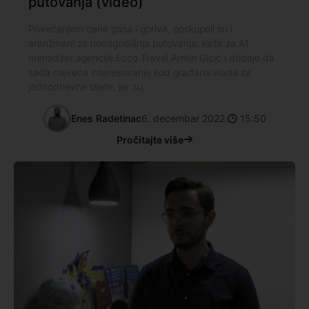
putovanja (video)
Povećanjem cene gasa i goriva, poskupeli su i
aranžmani za novogodišnja putovanja, kaže za A1
menadžer agencije Ecco Travel Armin Gicić i dodaje da
sada najveće interesovanje kod građana vlada za
jednodnevne izlete, jer su,
Enes Radetinac
6. decembar 2022.
15:50
Pročitajte više