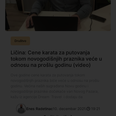
Društvo
Ličina: Cene karata za putovanja
tokom novogodišnjih praznika veće u
odnosu na prošlu godinu (video)
Ove godine cene karata za putovanja tokom
novogodišnjih praznika biće veće u odnosu na prošlu
godinu. Većina naših sugrađana Novu godinu i
novogodišnje praznike dočekaće van Novog Pazara,
kažu iz agencije Dream Travel i dodaju da
Enes Radetinac
10. decembar 2021.
19:21