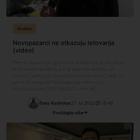
Društvo
Novopazarci ne otkazuju letovanja
(video)
’’Nema otkazivanja ugovorenih aranžmana za letovanja
ni od strane hotelijera, a ni građani ne odustaju od
odmora, uprkos sve prisutnijem korona virusu’’, kaže za
portal A1 menadžer Ecco agencije Armin Gicić.
https://youtu.be/1BZOiNbQbCQ Aiša Alić
Enes Radetinac
27. jul 2022.
15:48
Pročitajte više