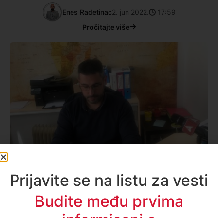
Enes Radetinac
2. jun 2022.
17:59
Pročitajte više
Prijavite se na listu za vesti
Budite među prvima
Društvo