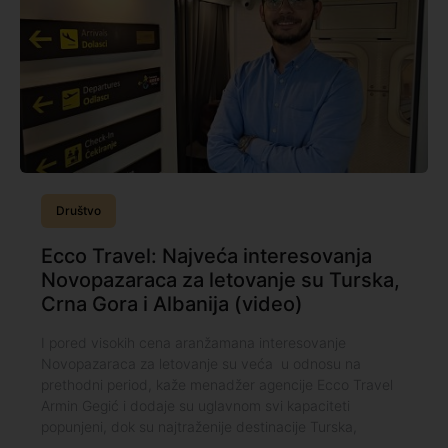
Društvo
Ecco Travel: Najveća interesovanja
Novopazaraca za letovanje su Turska,
Crna Gora i Albanija (video)
I pored visokih cena aranžamana interesovanje
Novopazaraca za letovanje su veća u odnosu na
prethodni period, kaže menadžer agencije Ecco Travel
Armin Gegić i dodaje su uglavnom svi kapaciteti
popunjeni, dok su najtraženije destinacije Turska,