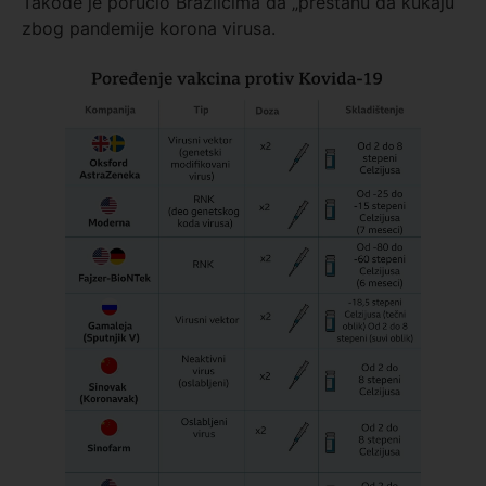
Takođe je poručio Brazilcima da „prestanu da kukaju“
zbog pandemije korona virusa.