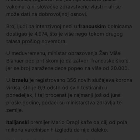
vakcinu, a ni slovačke zdravstvene vlasti – ali se
može dati na dobrovoljnoj osnovi.
Broj ljudi na intenzivnoj nezi u
francuskim
bolnicama
dostigao je 4.974, što je više nego tokom drugog
talasa prošlog novembra.
U međuvremenu, ministar obrazovanja Žan Mišel
Blanuer pod pritiskom je da zatvori francuske škole,
jer se broj zaražene dece popeo na više od 20.000.
U
Izraelu
je registrovano 356 novih slučajeva korona
virusa, što je 0,9 odsto od svih testiranih u
ponedeljak, i taj procenat je najmanji još od juna
prošle godine, podaci su ministarstva zdravlja te
zemlje.
Italijanski
premijer Mario Dragi kaže da cilj od pola
miliona vakcinisanih izgleda da nije daleko.