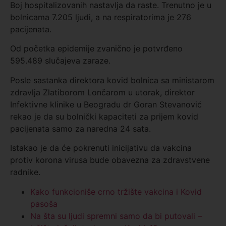
Boj hospitalizovanih nastavlja da raste. Trenutno je u
bolnicama 7.205 ljudi, a na respiratorima je 276
pacijenata.
Od početka epidemije zvanično je potvrđeno
595.489‬ slučajeva zaraze.
Posle sastanka direktora kovid bolnica sa ministarom
zdravlja Zlatiborom Lončarom u utorak, direktor
Infektivne klinike u Beogradu dr Goran Stevanović
rekao je da su bolnički kapaciteti za prijem kovid
pacijenata samo za naredna 24 sata.
Istakao je da će pokrenuti inicijativu da vakcina
protiv korona virusa bude obavezna za zdravstvene
radnike.
Kako funkcioniše crno tržište vakcina i Kovid
pasoša
Na šta su ljudi spremni samo da bi putovali –