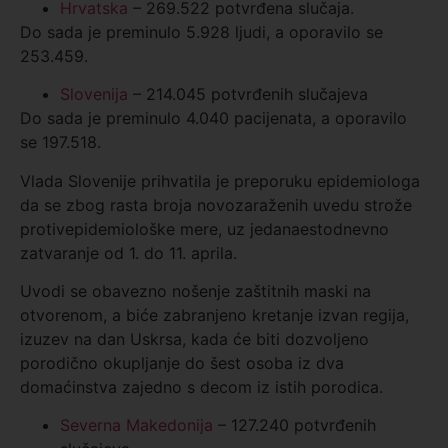
Hrvatska
– 269.522 potvrđena slučaja.
Do sada je preminulo 5.928 ljudi, a oporavilo se
253.459.
Slovenija
– 214.045 potvrđenih slučajeva
Do sada je preminulo 4.040 pacijenata, a oporavilo
se 197.518.
Vlada Slovenije prihvatila je preporuku epidemiologa
da se zbog rasta broja novozaraženih uvedu strože
protivepidemiološke mere, uz jedanaestodnevno
zatvaranje od 1. do 11. aprila.
Uvodi se obavezno nošenje zaštitnih maski na
otvorenom, a biće zabranjeno kretanje izvan regija,
izuzev na dan Uskrsa, kada će biti dozvoljeno
porodično okupljanje do šest osoba iz dva
domaćinstva zajedno s decom iz istih porodica.
Severna Makedonija
– 127.240 potvrđenih