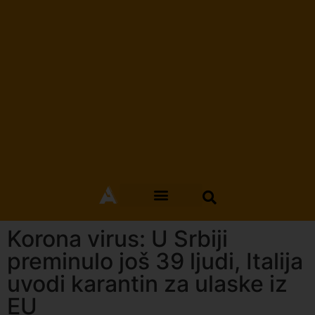
Korona virus: U Srbiji
preminulo još 39 ljudi, Italija
uvodi karantin za ulaske iz
EU