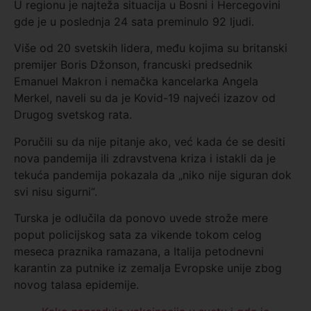
U regionu je najteža situacija u Bosni i Hercegovini
gde je u poslednja 24 sata preminulo 92 ljudi.
Više od 20 svetskih lidera, među kojima su britanski
premijer Boris Džonson, francuski predsednik
Emanuel Makron i nemačka kancelarka Angela
Merkel, naveli su da je Kovid-19 najveći izazov od
Drugog svetskog rata.
Poručili su da nije pitanje ako, već kada će se desiti
nova pandemija ili zdravstvena kriza i istakli da je
tekuća pandemija pokazala da „niko nije siguran dok
svi nisu sigurni“.
Turska je odlučila da ponovo uvede strože mere
poput policijskog sata za vikende tokom celog
meseca praznika ramazana, a Italija petodnevni
karantin za putnike iz zemalja Evropske unije zbog
novog talasa epidemije.