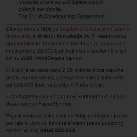
Mutacije virusa su uobičajene tokom
trajanja pandemije.
The British Broadcasting Corporation
Glavna tema u Srbiji je
besplatno vakcinisanje stranih
državljana
, a direktor Kancelarije za IT i elektronsku
upravu Mihailo Jovanović saopštio je da je do sada
imunizovano 22.000 ljudi koji nisu državljani Srbije i
svi su dobili AstraZeneka cepivo.
U Srbiji je do sada dato 2,35 miliona doza vakcine
protiv korona virusa, od toga je revakcinisano više
od 920.000 ljudi, saopštila je Vlada Srbije.
U međuvremenu je stigao novi kontigent od 23.570
doza vakcine Fajzer/Biontek.
Prijavljivanje za vakcinaciju u Srbiji je moguće preko
portala
e-Uprave
, kao i telefonom preko pozivnog
centra na broj
0800 222 334
.