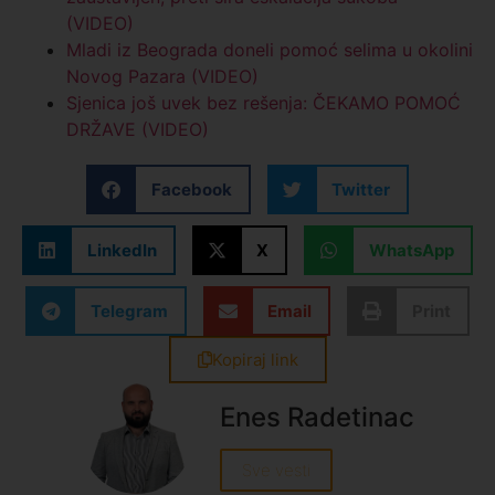
(VIDEO)
Mladi iz Beograda doneli pomoć selima u okolini
Novog Pazara (VIDEO)
Sjenica još uvek bez rešenja: ČEKAMO POMOĆ
DRŽAVE (VIDEO)
Facebook
Twitter
LinkedIn
X
WhatsApp
Telegram
Email
Print
Kopiraj link
Enes Radetinac
Sve vesti