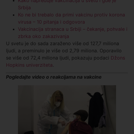
Kako napreduje vakcinacija u svetu i gde je
Srbija
Ko ne bi trebalo da primi vakcinu protiv korona
virusa – 10 pitanja i odgovora
Vakcinacija stranaca u Srbiji – čekanje, pohvale i
zbrka oko zakazivanja
U svetu je do sada zaraženo više od 127,7 miliona
ljudi, a preminulo je više od 2,79 miliona. Oporavilo
se više od 72,4 miliona ljudi, pokazuju podaci
Džons
Hopkins univerziteta
.
Pogledajte video o reakcijama na vakcine