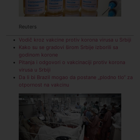
Reuters
Vodič kroz vakcine protiv korona virusa u Srbiji
Kako su se gradovi širom Srbije izborili sa
godinom korone
Pitanja i odgovori o vakcinaciji protiv korona
virusa u Srbiji
Da li bi Brazil mogao da postane „plodno tlo“ za
otpornost na vakcinu