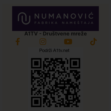
A1TV - Društvene mreže