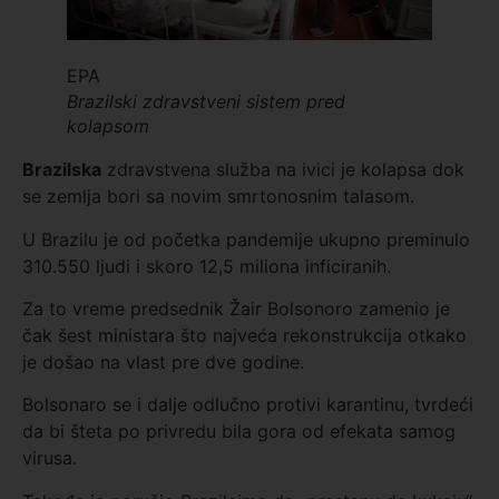
EPA
Brazilski zdravstveni sistem pred
kolapsom
Brazilsk
a
zdravstvena služba na ivici je kolapsa dok
se zemlja bori sa novim smrtonosnim talasom.
U Brazilu je od početka pandemije ukupno preminulo
310.550 ljudi i skoro 12,5 miliona inficiranih.
Za to vreme predsednik Žair Bolsonoro zamenio je
čak šest ministara što najveća rekonstrukcija otkako
je došao na vlast pre dve godine.
Bolsonaro se i dalje odlučno protivi karantinu, tvrdeći
da bi šteta po privredu bila gora od efekata samog
virusa.