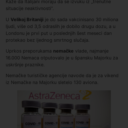
Kaže da Italijani moraju da se izvuku iz „trenutne
situacije neaktivnosti“.
U
Velikoj Britaniji
je do sada vakcinisano 30 miliona
ljudi, više od 3,5 odraslih je dobilo drugu dozu, a u
Londonu je prvi put u poslednjih šest meseci dan
protekao bez ijednog smrtnog slučaja.
Uprkos preporukama
nemačke
vlade, najmanje
16.000 Nemaca otputovalo je u špansku Majorku za
uskršnje praznike.
Nemačke turističke agencije navode da je za vikend
iz Nemačke na Majorku sletelo 130 aviona.