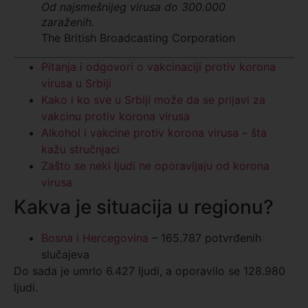
Od najsmešnijeg virusa do 300.000
zaraženih.
The British Broadcasting Corporation
Pitanja i odgovori o vakcinaciji protiv korona
virusa u Srbiji
Kako i ko sve u Srbiji može da se prijavi za
vakcinu protiv korona virusa
Alkohol i vakcine protiv korona virusa – šta
kažu stručnjaci
Zašto se neki ljudi ne oporavljaju od korona
virusa
Kakva je situacija u regionu?
Bosna i Hercegovina
– 165.787 potvrđenih
slučajeva
Do sada je umrlo 6.427 ljudi, a oporavilo se 128.980
ljudi.