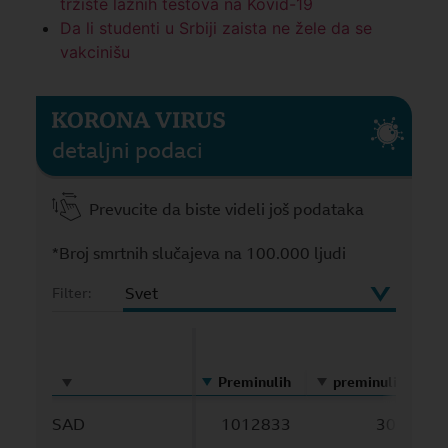
tržište lažnih testova na Kovid-19
Da li studenti u Srbiji zaista ne žele da se
vakcinišu