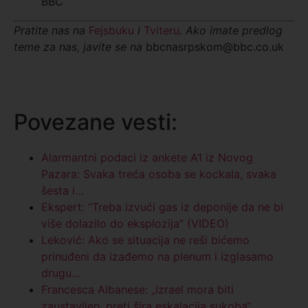
BBC
Pratite nas na
Fejsbuku
i
Tviteru
. Ako imate predlog
teme za nas, javite se na
bbcnasrpskom@bbc.co.uk
Povezane vesti:
Alarmantni podaci iz ankete A1 iz Novog
Pazara: Svaka treća osoba se kockala, svaka
šesta i…
Ekspert: “Treba izvući gas iz deponije da ne bi
više dolazilo do eksplozija” (VIDEO)
Leković: Ako se situacija ne reši bićemo
prinuđeni da izađemo na plenum i izglasamo
drugu…
Francesca Albanese: „Izrael mora biti
zaustavljen, preti šira eskalacija sukoba“