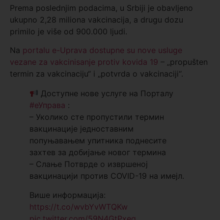
Prema poslednjim podacima, u Srbiji je obavljeno
ukupno 2,28 miliona vakcinacija, a drugu dozu
primilo je više od 900.000 ljudi.
Na
portalu e-Uprava dostupne su nove usluge
vezane za vakcinisanje protiv kovida 19
– „propušten
termin za vakcinaciju“ i „potvrda o vakcinaciji“.
Доступне нове услуге на Порталу
#еУправа
:
– Уколико сте пропустили термин
вакцинације једноставним
попуњавањем упитника поднесите
захтев за добијање новог термина
– Слање Потврде о извршеној
вакцинацији против COVID-19 на имејл.
Више информација:
https://t.co/wvbYvWTQKw
pic.twitter.com/59N4GtPxeq