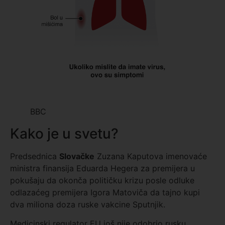
BBC
Kako je u svetu?
Predsednica
Slovačke
Zuzana Kaputova imenovaće
ministra finansija Eduarda Hegera za premijera u
pokušaju da okonča političku krizu posle odluke
odlazaćeg premijera Igora Matoviča da tajno kupi
dva miliona doza ruske vakcine Sputnjik.
Medicinski regulator EU još nije odobrio rusku