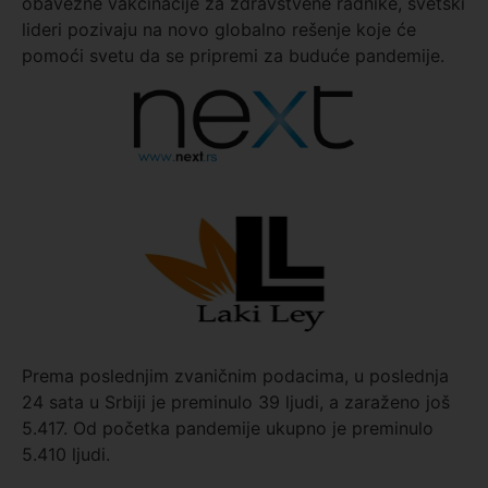
obavezne vakcinacije za zdravstvene radnike, svetski
lideri pozivaju na novo globalno rešenje koje će
pomoći svetu da se pripremi za buduće pandemije.
Prema poslednjim zvaničnim podacima, u poslednja
24 sata u Srbiji je preminulo 39 ljudi, a zaraženo još
5.417. Od početka pandemije ukupno je preminulo
5.410 ljudi.