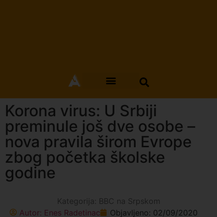
Korona virus: U Srbiji
preminule još dve osobe –
nova pravila širom Evrope
zbog početka školske
godine
Kategorija:
BBC na Srpskom
Autor:
Enes Radetinac
Objavljeno:
02/09/2020