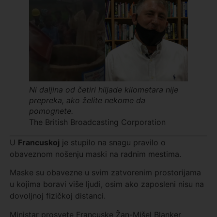
Ni daljina od četiri hiljade kilometara nije
prepreka, ako želite nekome da
pomognete.
The British Broadcasting Corporation
U
Francuskoj
je stupilo na snagu pravilo o
obaveznom nošenju maski na radnim mestima.
Maske su obavezne u svim zatvorenim prostorijama
u kojima boravi više ljudi, osim ako zaposleni nisu na
dovoljnoj fizičkoj distanci.
Ministar prosvete Francuske Žan-Mišel Blanker