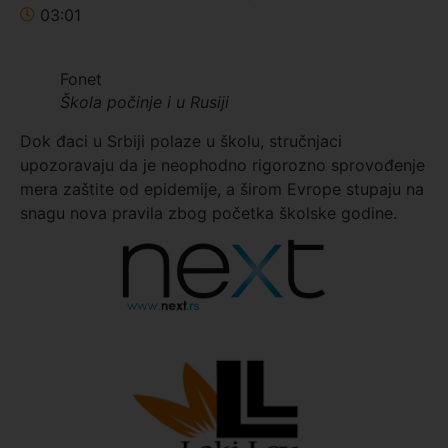
03:01
Fonet
Škola počinje i u Rusiji
Dok đaci u Srbiji polaze u školu, stručnjaci
upozoravaju da je neophodno rigorozno sprovođenje
mera zaštite od epidemije, a širom Evrope stupaju na
snagu nova pravila zbog početka školske godine.