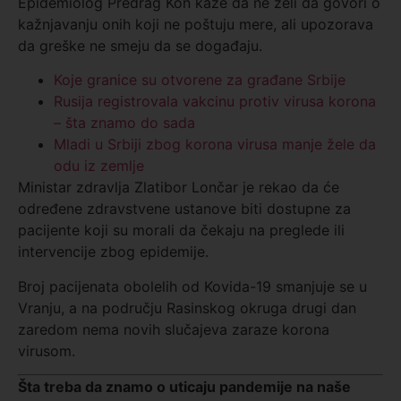
Epidemiolog Predrag Kon kaže da ne želi da govori o
kažnjavanju onih koji ne poštuju mere, ali upozorava
da greške ne smeju da se događaju.
Koje granice su otvorene za građane Srbije
Rusija registrovala vakcinu protiv virusa korona
– šta znamo do sada
Mladi u Srbiji zbog korona virusa manje žele da
odu iz zemlje
Ministar zdravlja Zlatibor Lončar je rekao da će
određene zdravstvene ustanove biti dostupne za
pacijente koji su morali da čekaju na preglede ili
intervencije zbog epidemije.
Broj pacijenata obolelih od Kovida-19 smanjuje se u
Vranju, a na području Rasinskog okruga drugi dan
zaredom nema novih slučajeva zaraze korona
virusom.
Š
ta treba da znamo o uticaju pandemije na naše