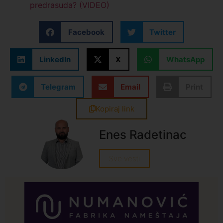
predrasuda? (VIDEO)
Facebook
Twitter
LinkedIn
X
WhatsApp
Telegram
Email
Print
Kopiraj link
Enes Radetinac
Sve vesti