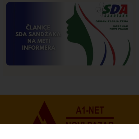
Hronika
Istaknuto
253
Podignut optužni predlog protiv E.A. zbog napada u
Novom Pazaru, produžen mu pritvor
Istaknuto
Politika
173
Organizacija žena SDA Sandžaka osudila tekst
Informera o Anisi Fetahović i Adeli Melajac