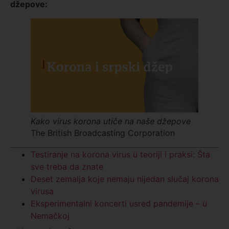
džepove
:
Kako virus korona utiče na naše džepove
The British Broadcasting Corporation
Testiranje na korona virus u teoriji i praksi: Šta
sve treba da znate
Deset zemalja koje nemaju nijedan slučaj korona
virusa
Eksperimentalni koncerti usred pandemije – u
Nemačkoj