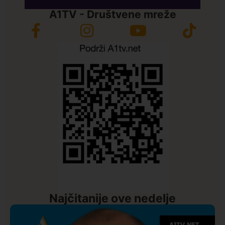
A1TV - Društvene mreže
Najčitanije ove nedelje