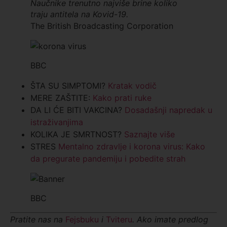
Naučnike trenutno najviše brine koliko
traju antitela na Kovid-19.
The British Broadcasting Corporation
BBC
ŠTA SU SIMPTOMI?
Kratak vodič
MERE ZAŠTITE:
Kako prati ruke
DA LI ĆE BITI VAKCINA?
Dosadašnji napredak u
istraživanjima
KOLIKA JE SMRTNOST?
Saznajte više
STRES
Mentalno zdravlje i korona virus: Kako
da pregurate pandemiju i pobedite strah
BBC
Pratite nas na
Fejsbuku
i
Tviteru
. Ako imate predlog