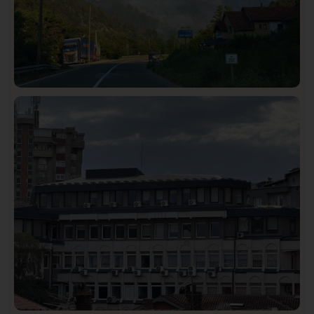
Društvo
Istaknuto
272
Požar od Magliča do Ušća, brda u plamenu –
vatrogasci na terenu