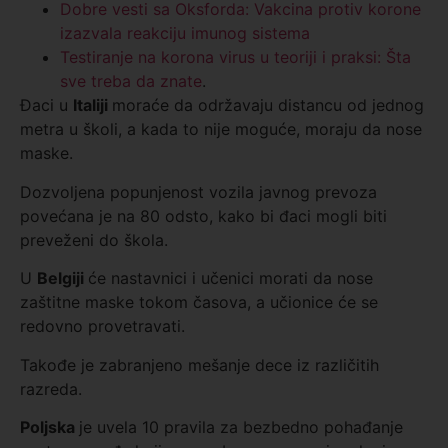
Dobre vesti sa Oksforda: Vakcina protiv korone
izazvala reakciju imunog sistema
Testiranje na korona virus u teoriji i praksi: Šta
sve treba da znate
.
Đaci u
Italiji
moraće da održavaju distancu od jednog
metra u školi, a kada to nije moguće, moraju da nose
maske.
Dozvoljena popunjenost vozila javnog prevoza
povećana je na 80 odsto, kako bi đaci mogli biti
preveženi do škola.
U
Belgiji
će nastavnici i učenici morati da nose
zaštitne maske tokom časova, a učionice će se
redovno provetravati.
Takođe je zabranjeno mešanje dece iz različitih
razreda.
Poljska
je uvela 10 pravila za bezbedno pohađanje