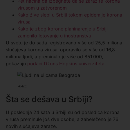
Pet načina da izbegnete da se zarazite korona
virusom u zatvorenom
Kako žive slepi u Srbiji tokom epidemije korona
virusa
Kako je zbog korone planinarenje u Srbiji
zamenilo letovanje u inostranstvu
U svetu je do sada registrovano više od 25,5 miliona
slučajeva korona virusa, oporavilo se više od 16,8
miliona ljudi, a preminulo je više od 851.000,
pokazuju
podaci Džons Hopkins univerziteta
.
BBC
Šta se dešava u Srbiji?
U poslednja 24 sata u Srbiji su od posledica korona
virusa preminule još dve osobe, a zabeleženo je 76
novih slučajeva zaraze.