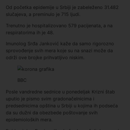
Od početka epidemije u Srbiji je zabeleženo 31.482
slučajeva, a preminulo je 715 ljudi.
Trenutno je hospitalizovano 579 pacijenata, a na
respiratorima ih je 48.
Imunolog Srđa Janković kaže da samo rigorozno
sprovođenje svih mera koje su na snazi može da
održi ove brojke prihvatljivo niskim.
BBC
Posle vandredne sednice u ponedeljak Krizni štab
uputio je pismo svim gradonačelnicima i
predsednicima opština u Srbiji u kojima ih podseća
da su dužni da obezbede poštovanje svih
epidemioloških mera.