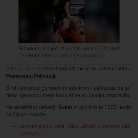
‘Reckless scenes’ at Dublin venue criticised
The British Broadcasting Corporation
Više od 500 zaraženih prijavljeno je na ostrvu Tahiti u
Francuskoj Polineziji
.
Sindikati prete generalnim štrajkom i zahtevaju da se
hitno sprovedu mere kako bi se epidemija zaustavila.
Na američkoj teritoriji
Gvam
prijavljeno je 1.300 novih
slučajeva zaraze.
Letovanje kod kuće: Kako uživati u odmoru bez
putovanja