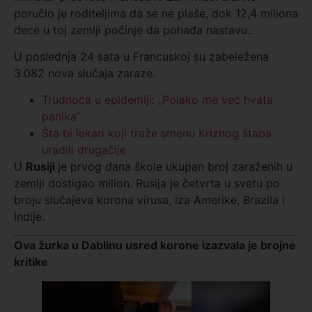
poručio je roditeljima da se ne plaše, dok 12,4 miliona
dece u toj zemlji počinje da pohađa nastavu..
U poslednja 24 sata u Francuskoj su zabeležena
3.082 nova slučaja zaraze.
Trudnoća u epidemiji: „Polako me već hvata
panika“
Šta bi lekari koji traže smenu Kriznog štaba
uradili drugačije
U
Rusiji
je prvog dana škole ukupan broj zaraženih u
zemlji dostigao milion. Rusija je četvrta u svetu po
broju slučajeva korona virusa, iza Amerike, Brazila i
Indije.
Ova žurka u Dablinu usred korone izazvala je brojne
kritike