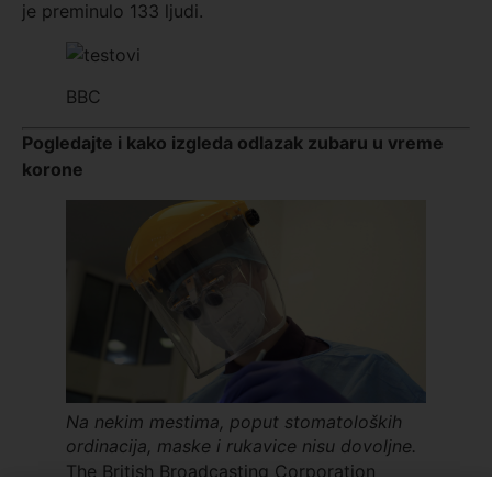
je preminulo 133 ljudi.
BBC
Pogledajte i kako izgleda odlazak zubaru u vreme
korone
Na nekim mestima, poput stomatoloških
ordinacija, maske i rukavice nisu dovoljne.
The British Broadcasting Corporation