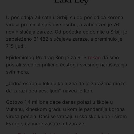
U poslednja 24 sata u Srbiji su od posledica korona
virusa preminule još dve osobe, a zabeležen je 76
novih slučaja zaraze. Od početka epidemije u Srbiji je
zabeleženo 31.482 slučajeva zaraze, a preminulo je
715 ljudi.
Epidemiolog Predrag Kon je za RTS
rekao
da smo
postali svedoci prilično čestog i svesnog narušavanja
svih mera.
„Jedna osoba u lokalu koja zna da je zaražena može
da zarazi petnaest ljudi“, naveo je Kon.
Gotovo 1,4 miliona dece danas polazi u škole u
Vuhanu, kineskom gradu u kom je pandemija korona
virusa počela. Đaci se vraćaju u školske klupe i širom
Evrope, uz mere zaštite od zaraze.