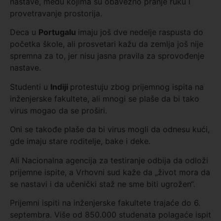
nastave, među kojima su obavezno pranje ruku i
provetravanje prostorija.
Deca u
Portugalu
imaju još dve nedelje raspusta do
početka škole, ali prosvetari kažu da zemlja još nije
spremna za to, jer nisu jasna pravila za sprovođenje
nastave.
Studenti u
Indiji
protestuju zbog prijemnog ispita na
inženjerske fakultete, ali mnogi se plaše da bi tako
virus mogao da se proširi.
Oni se takođe plaše da bi virus mogli da odnesu kući,
gde imaju stare roditelje, bake i deke.
Ali Nacionalna agencija za testiranje odbija da odloži
prijemne ispite, a Vrhovni sud kaže da „život mora da
se nastavi i da učenički staž ne sme biti ugrožen“.
Prijemni ispiti na inženjerske fakultete trajaće do 6.
septembra. Više od 850.000 studenata polagaće ispit