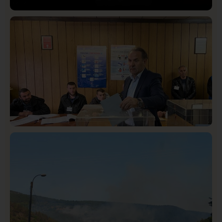
Društvo
Istaknuto
422
Lončar o Opštoj bolnici u Novom Pazaru: „Šta glumite?
Taksi stanicu?“
Istaknuto
Politika
326
Rasim Ljajić podneo ostavku na mesto predsednika
SDPS