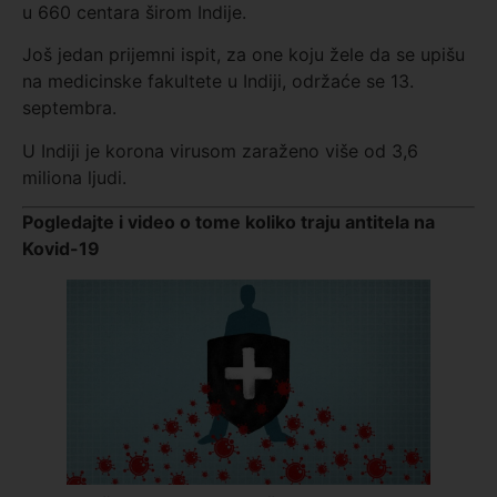
u 660 centara širom Indije.
Još jedan prijemni ispit, za one koju žele da se upišu
na medicinske fakultete u Indiji, održaće se 13.
septembra.
U Indiji je korona virusom zaraženo više od 3,6
miliona ljudi.
Pogledajte i video o tome koliko traju antitela na
Kovid-19