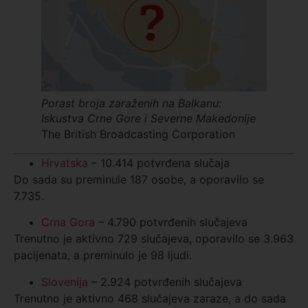
Porast broja zaraženih na Balkanu:
Iskustva Crne Gore i Severne Makedonije
The British Broadcasting Corporation
Hrvatska
– 10.414 potvrđena slučaja
Do sada su preminule 187 osobe, a oporavilo se
7.735.
Crna Gora
– 4.790 potvrđenih slučajeva
Trenutno je aktivno 729 slučajeva, oporavilo se 3.963
pacijenata, a preminulo je 98 ljudi.
Slovenija
– 2.924 potvrđenih slučajeva
Trenutno je aktivno 468 slučajeva zaraze, a do sada