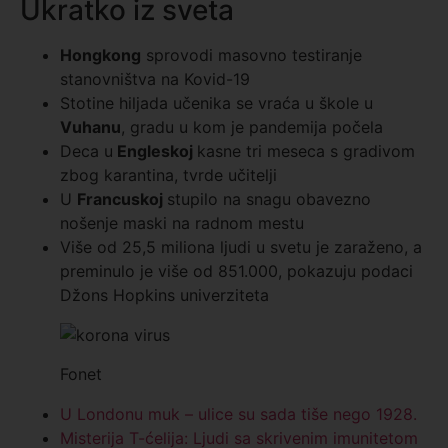
Ukratko iz sveta
Hong
k
ong
sprovodi masovno testiranje
stanovništva na Kovid-19
Stotine hiljada učenika se vraća u škole u
Vuhanu
, gradu u kom je pandemija počela
Deca u
Engleskoj
kasne tri meseca s gradivom
zbog karantina, tvrde učitelji
U
Francuskoj
stupilo na snagu obavezno
nošenje maski na radnom mestu
Više od 25,5 miliona ljudi u svetu je zaraženo, a
preminulo je više od 851.000, pokazuju podaci
Džons Hopkins univerziteta
Fonet
U Londonu muk – ulice su sada tiše nego 1928.
Misterija T-ćelija: Ljudi sa skrivenim imunitetom