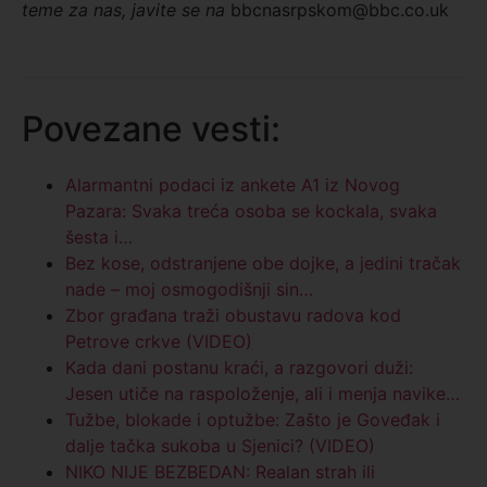
teme za nas, javite se na
bbcnasrpskom@bbc.co.uk
Povezane vesti:
Alarmantni podaci iz ankete A1 iz Novog
Pazara: Svaka treća osoba se kockala, svaka
šesta i…
Bez kose, odstranjene obe dojke, a jedini tračak
nade – moj osmogodišnji sin…
Zbor građana traži obustavu radova kod
Petrove crkve (VIDEO)
Kada dani postanu kraći, a razgovori duži:
Jesen utiče na raspoloženje, ali i menja navike…
Tužbe, blokade i optužbe: Zašto je Goveđak i
dalje tačka sukoba u Sjenici? (VIDEO)
NIKO NIJE BEZBEDAN: Realan strah ili