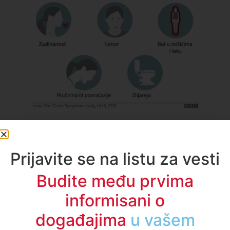
BBC
Pogledajte: Kako da razlikujete simptome korona
virusa, gripa i prehlade
Prijavite se na listu za vesti
Budite među prvima
informisani o
događajima
u regionu