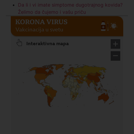
Da li i vi imate simptome dugotrajnog kovida?
Želimo da čujemo i vašu priču