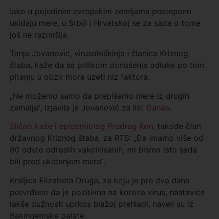
Iako u pojedinim evropskim zemljama postepeno
ukidaju mere, u Srbiji i Hrvatskoj se za sada o tome
još ne razmišlja.
Tanja Jovanović, virusološkinja i članica Kriznog
štaba, kaže da se prilikom donošenja odluke po tom
pitanju u obzir mora uzeti niz faktora.
„Ne možemo samo da prepišemo mere iz drugih
zemalja“, izjavila je Jovanović za list
Danas.
Slično kaže i epidemiolog Predrag Kon
, takođe član
državnog Kriznog štaba, za RTS: „Da imamo više od
80 odsto odraslih vakcinisanih, mi bismo isto sada
bili pred ukidanjem mera“.
Kraljica Elizabeta Druga, za koju je pre dva dana
potvrđeno da je pozitivna na korona virus, nastaviće
lakše dužnosti uprkos blažoj prehladi, naveli su iz
Bakingemske palate.