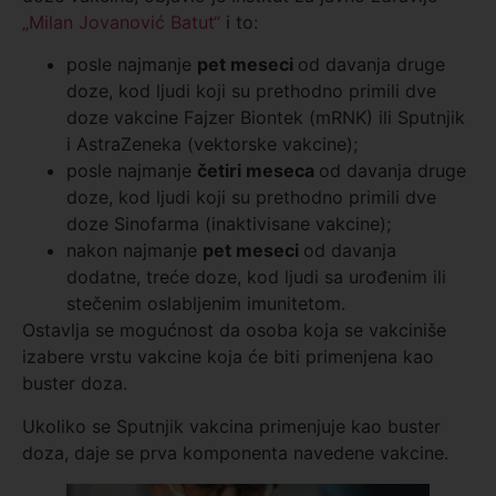
„Milan Jovanović Batut“
i to:
posle najmanje
pet meseci
od davanja druge
doze, kod ljudi koji su prethodno primili dve
doze vakcine Fajzer Biontek (mRNK) ili Sputnjik
i AstraZeneka (vektorske vakcine);
posle najmanje
četiri meseca
od davanja druge
doze, kod ljudi koji su prethodno primili dve
doze Sinofarma (inaktivisane vakcine);
nakon najmanje
pet meseci
od davanja
dodatne, treće doze, kod ljudi sa urođenim ili
stečenim oslabljenim imunitetom.
Ostavlja se mogućnost da osoba koja se vakciniše
izabere vrstu vakcine koja će biti primenjena kao
buster doza.
Ukoliko se Sputnjik vakcina primenjuje kao buster
doza, daje se prva komponenta navedene vakcine.