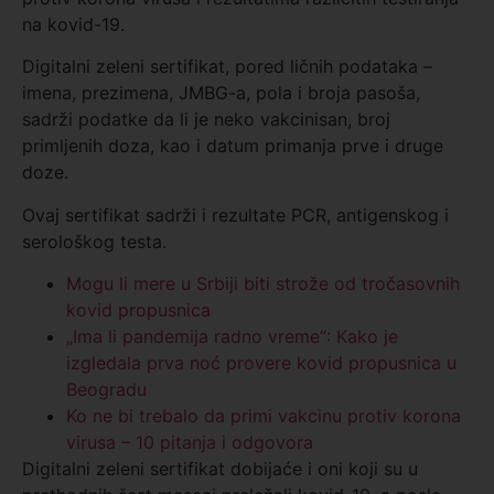
na kovid-19.
Digitalni zeleni sertifikat, pored ličnih podataka –
imena, prezimena, JMBG-a, pola i broja pasoša,
sadrži podatke da li je neko vakcinisan, broj
primljenih doza, kao i datum primanja prve i druge
doze.
Ovaj sertifikat sadrži i rezultate PCR, antigenskog i
serološkog testa.
Mogu li mere u Srbiji biti strože od tročasovnih
kovid propusnica
„Ima li pandemija radno vreme“: Kako je
izgledala prva noć provere kovid propusnica u
Beogradu
Ko ne bi trebalo da primi vakcinu protiv korona
virusa – 10 pitanja i odgovora
Digitalni zeleni sertifikat dobijaće i oni koji su u