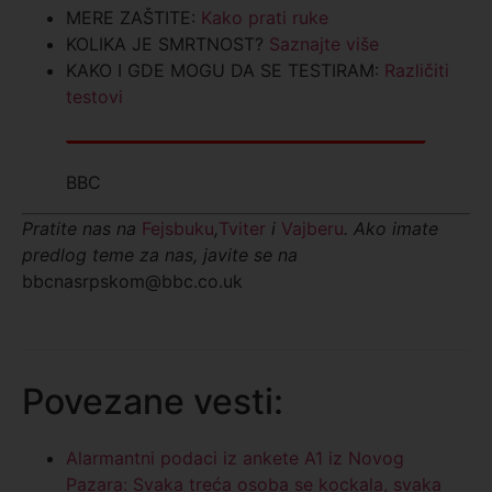
MERE ZAŠTITE:
Kako prati ruke
KOLIKA JE SMRTNOST?
Saznajte više
KAKO I GDE MOGU DA SE TESTIRAM:
Različiti
testovi
BBC
Pratite nas na
Fejsbuku
,
Tviter
i
Vajberu
.
Ako imate
predlog teme za nas, javite se na
bbcnasrpskom@bbc.co.uk
Povezane vesti:
Alarmantni podaci iz ankete A1 iz Novog
Pazara: Svaka treća osoba se kockala, svaka