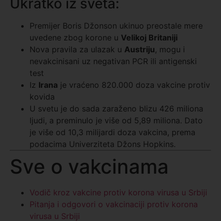
Ukratko iz sveta:
Premijer Boris Džonson ukinuo preostale mere
uvedene zbog korone u
Velikoj Britaniji
Nova pravila za ulazak u
Austriju
, mogu i
nevakcinisani uz negativan PCR ili antigenski
test
Iz
Irana
je vraćeno 820.000 doza vakcine protiv
kovida
U svetu je do sada zaraženo blizu 426 miliona
ljudi, a preminulo je više od 5,89 miliona. Dato
je više od 10,3 milijardi doza vakcina, prema
podacima Univerziteta Džons Hopkins.
Sve o vakcinama
Vodič kroz vakcine protiv korona virusa u Srbiji
Pitanja i odgovori o vakcinaciji protiv korona
virusa u Srbiji