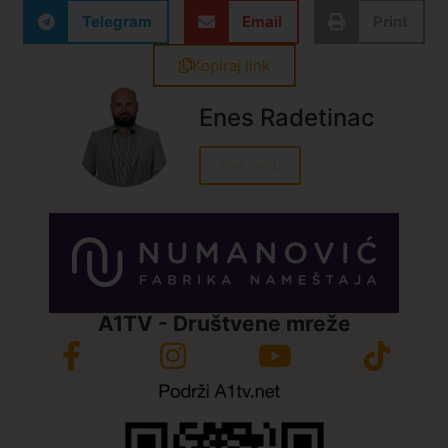
Telegram
Email
Print
Kopiraj link
Enes Radetinac
Sve vesti
A1TV - Društvene mreže