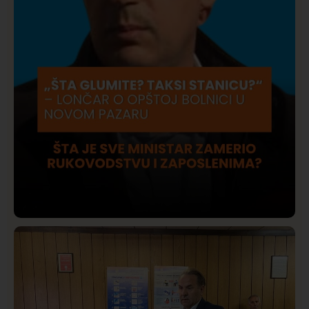
Društvo
Istaknuto
422
Lončar o Opštoj bolnici u Novom Pazaru: „Šta glumite?
Taksi stanicu?“