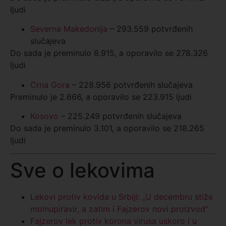
ljudi
Severna Makedonija
– 293.559 potvrđenih
slučajeva
Do sada je preminulo 8.915, a oporavilo se 278.326
ljudi
Crna Gora
– 228.956 potvrđenih slučajeva
Preminulo je 2.666, a oporavilo se 223.915 ljudi
Kosovo
– 225.249 potvrđenih slučajeva
Do sada je preminulo 3.101, a oporavilo se 218.265
ljudi
Sve o lekovima
Lekovi protiv kovida u Srbiji: „U decembru stiže
molnupiravir, a zatim i Fajzerov novi proizvod“
Fajzerov lek protiv korona virusa uskoro i u