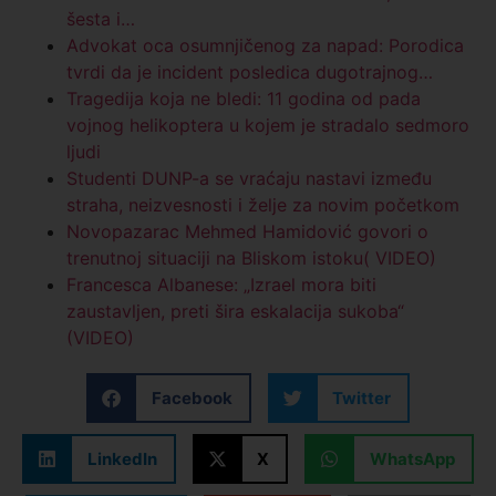
šesta i…
Advokat oca osumnjičenog za napad: Porodica
tvrdi da je incident posledica dugotrajnog…
Tragedija koja ne bledi: 11 godina od pada
vojnog helikoptera u kojem je stradalo sedmoro
ljudi
Studenti DUNP-a se vraćaju nastavi između
straha, neizvesnosti i želje za novim početkom
Novopazarac Mehmed Hamidović govori o
trenutnoj situaciji na Bliskom istoku( VIDEO)
Francesca Albanese: „Izrael mora biti
zaustavljen, preti šira eskalacija sukoba“
(VIDEO)
Facebook
Twitter
LinkedIn
X
WhatsApp