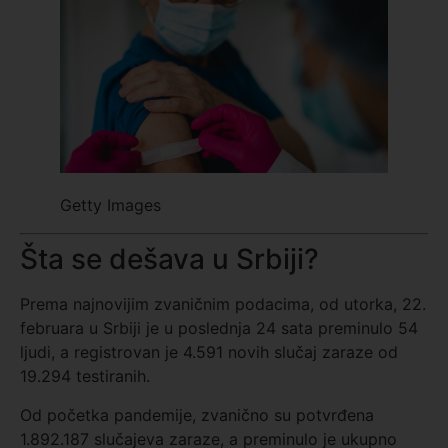
Getty Images
Šta se dešava u Srbiji?
Prema najnovijim zvaničnim podacima, od utorka, 22.
februara u Srbiji je u poslednja 24 sata preminulo 54
ljudi, a registrovan je 4.591 novih slučaj zaraze od
19.294 testiranih.
Od početka pandemije, zvanično su potvrđena
1.892.187 slučajeva zaraze, a preminulo je ukupno