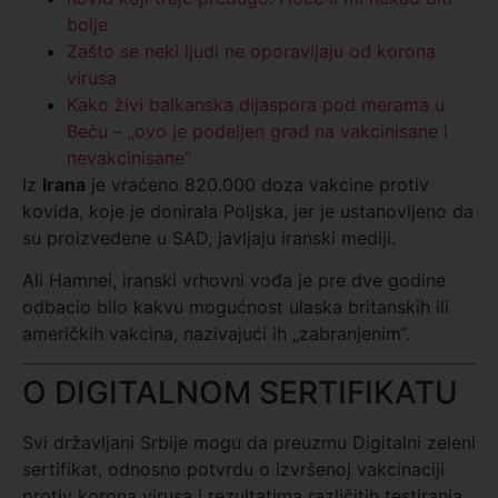
bolje
Zašto se neki ljudi ne oporavljaju od korona
virusa
Kako živi balkanska dijaspora pod merama u
Beču – „ovo je podeljen grad na vakcinisane i
nevakcinisane“
Iz
Irana
je vraćeno 820.000 doza vakcine protiv
kovida, koje je donirala Poljska, jer je ustanovljeno da
su proizvedene u SAD, javljaju iranski mediji.
Ali Hamnei, iranski vrhovni vođa je pre dve godine
odbacio bilo kakvu mogućnost ulaska britanskih ili
američkih vakcina, nazivajući ih „zabranjenim“.
O DIGITALNOM SERTIFIKATU
Svi državljani Srbije mogu da preuzmu Digitalni zeleni
sertifikat, odnosno potvrdu o izvršenoj vakcinaciji
protiv korona virusa i rezultatima različitih testiranja