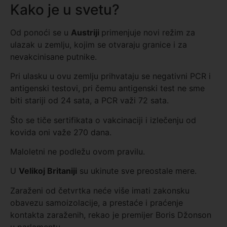
Kako je u svetu?
Od ponoći se u
Austriji
primenjuje novi režim za
ulazak u zemlju, kojim se otvaraju granice i za
nevakcinisane putnike.
Pri ulasku u ovu zemlju prihvataju se negativni PCR i
antigenski testovi, pri čemu antigenski test ne sme
biti stariji od 24 sata, a PCR važi 72 sata.
Što se tiče sertifikata o vakcinaciji i izlečenju od
kovida oni važe 270 dana.
Maloletni ne podležu ovom pravilu.
U
Velikoj Britaniji
su ukinute sve preostale mere.
Zaraženi od četvrtka neće više imati zakonsku
obavezu samoizolacije, a prestaće i praćenje
kontakta zaraženih, rekao je premijer Boris Džonson
u parlamentu.