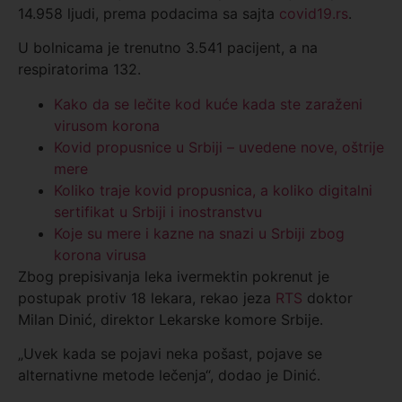
14.958 ljudi, prema podacima sa sajta
covid19.rs
.
U bolnicama je trenutno 3.541 pacijent, a na
respiratorima 132.
Kako da se lečite kod kuće kada ste zaraženi
virusom korona
Kovid propusnice u Srbiji – uvedene nove, oštrije
mere
Koliko traje kovid propusnica, a koliko digitalni
sertifikat u Srbiji i inostranstvu
Koje su mere i kazne na snazi u Srbiji zbog
korona virusa
Zbog prepisivanja leka ivermektin pokrenut je
postupak protiv 18 lekara, rekao jeza
RTS
doktor
Milan Dinić, direktor Lekarske komore Srbije.
„Uvek kada se pojavi neka pošast, pojave se
alternativne metode lečenja“, dodao je Dinić.