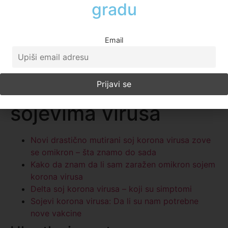
Email
Kako prepoznati simptome
The British Broadcasting Corporation
Sve o novim
sojevima virusa
Novi drastično mutirani soj korona virusa zove
se omikron – šta znamo do sada
Kako da znam da li sam zaražen omikron sojem
korona virusa
Delta soj korona virusa – koji su simptomi
Sojevi korona virusa: Da li su nam potrebne
nove vakcine