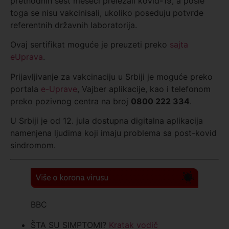
prethodnih šest meseci preležali kovid-19, a posle
toga se nisu vakcinisali, ukoliko poseduju potvrde
referentnih državnih laboratorija.
Ovaj sertifikat moguće je preuzeti preko
sajta
eUprava
.
Prijavljivanje za vakcinaciju u Srbiji je moguće preko
portala
e-Uprave
, Vajber aplikacije, kao i telefonom
preko pozivnog centra na broj
0800 222 334
.
U Srbiji je od 12. jula dostupna digitalna aplikacija
namenjena ljudima koji imaju problema sa post-kovid
sindromom.
BBC
ŠTA SU SIMPTOMI?
Kratak vodič