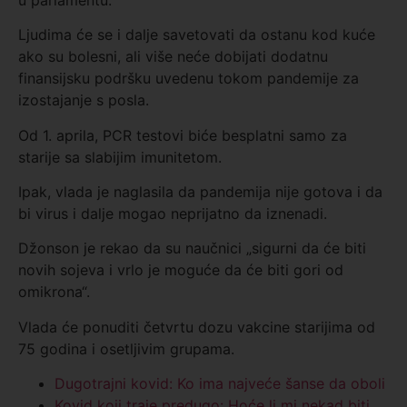
Ljudima će se i dalje savetovati da ostanu kod kuće
ako su bolesni, ali više neće dobijati dodatnu
finansijsku podršku uvedenu tokom pandemije za
izostajanje s posla.
Od 1. aprila, PCR testovi biće besplatni samo za
starije sa slabijim imunitetom.
Ipak, vlada je naglasila da pandemija nije gotova i da
bi virus i dalje mogao neprijatno da iznenadi.
Džonson je rekao da su naučnici „sigurni da će biti
novih sojeva i vrlo je moguće da će biti gori od
omikrona“.
Vlada će ponuditi četvrtu dozu vakcine starijima od
75 godina i osetljivim grupama.
Dugotrajni kovid: Ko ima najveće šanse da oboli
Kovid koji traje predugo: Hoće li mi nekad biti