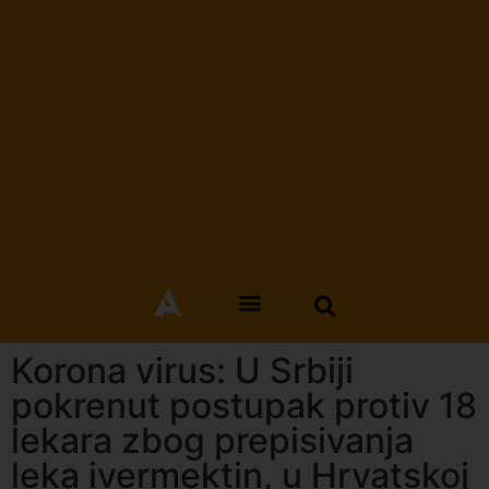
Korona virus: U Srbiji
pokrenut postupak protiv 18
lekara zbog prepisivanja
leka ivermektin, u Hrvatskoj