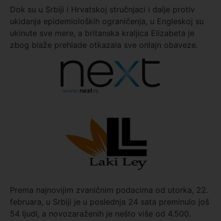
Dok su u Srbiji i Hrvatskoj stručnjaci i dalje protiv
ukidanja epidemioloških ograničenja, u Engleskoj su
ukinute sve mere, a britanska kraljica Elizabeta je
zbog blaže prehlade otkazala sve onlajn obaveze.
Prema najnovijim zvaničnim podacima od utorka, 22.
februara, u Srbiji je u poslednja 24 sata preminulo još
54 ljudi, a novozaraženih je nešto više od 4.500.