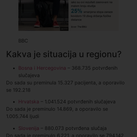
BBC
Kakva je situacija u regionu?
Bosna i Hercegovina
– 368.735 potvrđenih
slučajeva
Do sada su preminula 15.327 pacijenta, a oporavilo
se 192.218
Hrvatska
– 1.041.524 potvrđenih slučajeva
Do sada je preminulo 14.869, a oporavilo se
1.005.744 ljudi
Slovenija
– 880.073 potvrđena slučaja
Do sada je preminulo 6.221, a oporavilo se 794.142