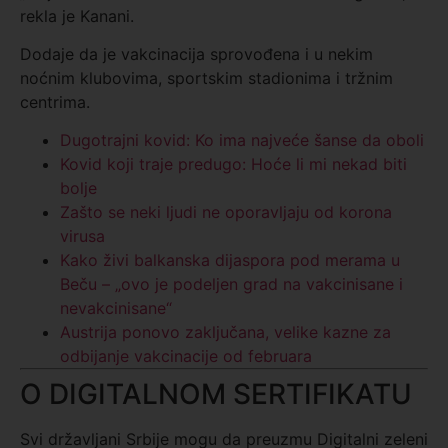
rekla je Kanani.
Dodaje da je vakcinacija sprovođena i u nekim
noćnim klubovima, sportskim stadionima i tržnim
centrima.
Dugotrajni kovid: Ko ima najveće šanse da oboli
Kovid koji traje predugo: Hoće li mi nekad biti
bolje
Zašto se neki ljudi ne oporavljaju od korona
virusa
Kako živi balkanska dijaspora pod merama u
Beču – „ovo je podeljen grad na vakcinisane i
nevakcinisane“
Austrija ponovo zaključana, velike kazne za
odbijanje vakcinacije od februara
O DIGITALNOM SERTIFIKATU
Svi državljani Srbije mogu da preuzmu Digitalni zeleni