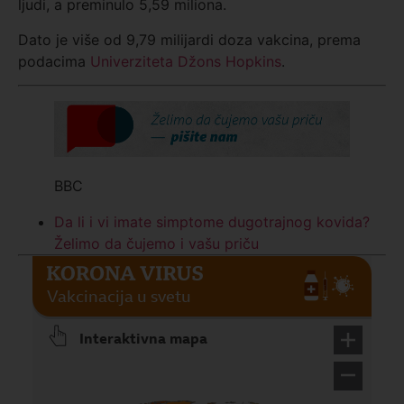
ljudi, a preminulo 5,59 miliona.
Dato je više od 9,79 milijardi doza vakcina, prema
podacima
Univerziteta Džons Hopkins
.
BBC
Da li i vi imate simptome dugotrajnog kovida?
Želimo da čujemo i vašu priču