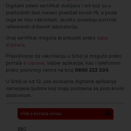
Digitalni zeleni sertifikat dobijaće i oni koji su u
prethodnih šest meseci preležali kovid-19, a posle
toga se nisu vakcinisali, ukoliko poseduju potvrde
referentnih državnih laboratorija.
Ovaj sertifikat moguće je preuzeti preko
sajta
eUprava
.
Prijavljivanje za vakcinaciju u Srbiji je moguće preko
portala
e-Uprave
, Vajber aplikacije, kao i telefonom
preko pozivnog centra na broj
0800 222 334
.
U Srbiji je od 12. jula dostupna digitalna aplikacija
namenjena ljudima koji imaju problema sa post-kovid
sindromom.
BBC