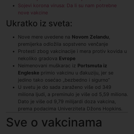
Sojevi korona virusa: Da li su nam potrebne
nove vakcine
Ukratko iz sveta:
Nove mere uvedene na
Novom Zelandu
,
premijerka odložila sopstveno venčanje
Protesti zbog vakcinacije i mera protiv kovida u
nekoliko gradova
Evrope
Neimenovani muškarac iz
Portsmuta iz
Engleske
primio vakcinu u đakuziju, jer se
jedino tako osećao „bezbedno i sigurno“
U svetu je do sada zaraženo više od 349
miliona ljudi, a preminulo je više od 5,59 miliona.
Dato je više od 9,79 milijardi doza vakcina,
prema podacima Univerziteta Džons Hopkins.
Sve o vakcinama