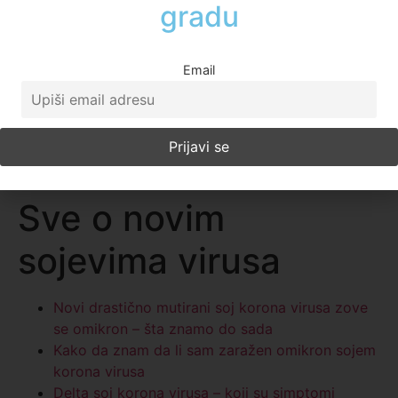
Email
Kako prepoznati simptome
The British Broadcasting Corporation
Sve o novim
sojevima virusa
Novi drastično mutirani soj korona virusa zove
se omikron – šta znamo do sada
Kako da znam da li sam zaražen omikron sojem
korona virusa
Delta soj korona virusa – koji su simptomi