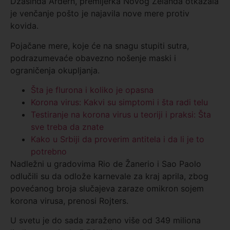
Džasinda Ardern, premijerka Novog Zelanda otkazala
je venčanje pošto je najavila nove mere protiv
kovida.
Pojačane mere, koje će na snagu stupiti sutra,
podrazumevaće obavezno nošenje maski i
ograničenja okupljanja.
Šta je flurona i koliko je opasna
Korona virus: Kakvi su simptomi i šta radi telu
Testiranje na korona virus u teoriji i praksi: Šta
sve treba da znate
Kako u Srbiji da proverim antitela i da li je to
potrebno
Nadležni u gradovima Rio de Žanerio i Sao Paolo
odlučili su da odlože karnevale za kraj aprila, zbog
povećanog broja slučajeva zaraze omikron sojem
korona virusa, prenosi Rojters.
U svetu je do sada zaraženo više od 349 miliona