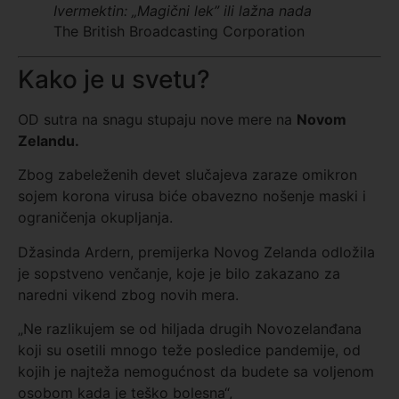
Ivermektin: „Magični lek” ili lažna nada
The British Broadcasting Corporation
Kako je u svetu?
OD sutra na snagu stupaju nove mere na
Novom
Zelandu.
Zbog zabeleženih devet slučajeva zaraze omikron
sojem korona virusa biće obavezno nošenje maski i
ograničenja okupljanja.
Džasinda Ardern, premijerka Novog Zelanda odložila
je sopstveno venčanje, koje je bilo zakazano za
naredni vikend zbog novih mera.
„Ne razlikujem se od hiljada drugih Novozelanđana
koji su osetili mnogo teže posledice pandemije, od
kojih je najteža nemogućnost da budete sa voljenom
osobom kada je teško bolesna“,