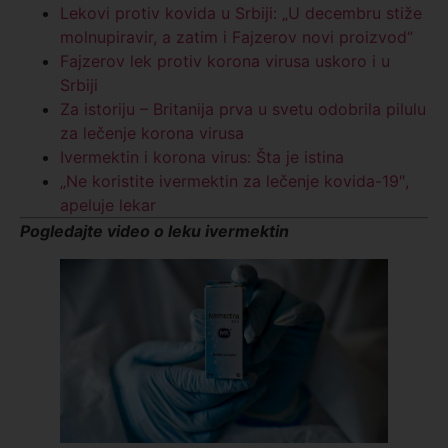
Lekovi protiv kovida u Srbiji: „U decembru stiže
molnupiravir, a zatim i Fajzerov novi proizvod“
Fajzerov lek protiv korona virusa uskoro i u
Srbiji
Za istoriju – Britanija prva u svetu odobrila pilulu
za lečenje korona virusa
Ivermektin i korona virus: Šta je istina
„Ne koristite ivermektin za lečenje kovida-19″,
apeluje lekar
Pogledajte video o leku ivermektin