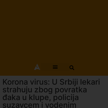
Korona virus: U Srbiji lekari
strahuju zbog povratka
đaka u klupe, policija
suzavcem i vodenim