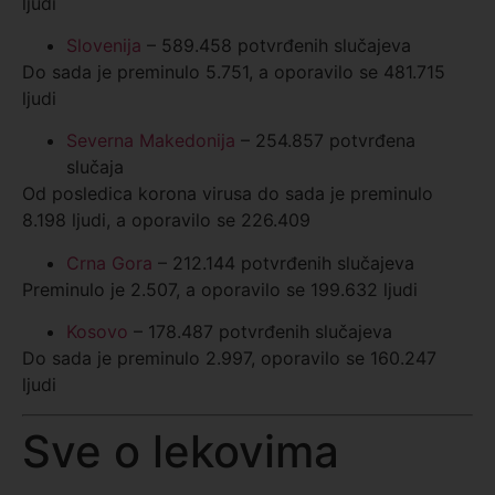
ljudi
Slovenija
– 589.458 potvrđenih slučajeva
Do sada je preminulo 5.751, a oporavilo se 481.715
ljudi
Severna Makedonija
– 254.857 potvrđena
slučaja
Od posledica korona virusa do sada je preminulo
8.198 ljudi, a oporavilo se 226.409
Crna Gora
– 212.144 potvrđenih slučajeva
Preminulo je 2.507, a oporavilo se 199.632 ljudi
Kosovo
– 178.487 potvrđenih slučajeva
Do sada je preminulo 2.997, oporavilo se 160.247
ljudi
Sve o lekovima