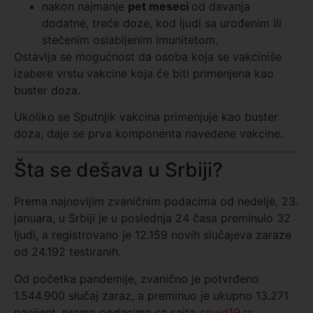
nakon najmanje
pet meseci
od davanja
dodatne, treće doze, kod ljudi sa urođenim ili
stečenim oslabljenim imunitetom.
Ostavlja se mogućnost da osoba koja se vakciniše
izabere vrstu vakcine koja će biti primenjena kao
buster doza.
Ukoliko se Sputnjik vakcina primenjuje kao buster
doza, daje se prva komponenta navedene vakcine.
Šta se dešava u Srbiji?
Prema najnovijim zvaničnim podacima od nedelje, 23.
januara, u Srbiji je u poslednja 24 časa preminulo 32
ljudi, a registrovano je 12.159 novih slučajeva zaraze
od 24.192 testiranih.
Od početka pandemije, zvanično je potvrđeno
1.544.900 slučaj zaraz, a preminuo je ukupno 13.271
pacijent, prema podacima sa sajta
covid19.rs
.