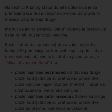
Na sednici Kriznog štaba doneta odluka da je za
primanje treće doze vakcine dovoljno da prođe tri
meseca od primanja druge.
Institut za javno zdravlje „Batut“ objavio je preporuke
kada primiti buster dozu vakcine.
Buster (dodatna, pojačana) doza vakcine protiv
kovida-19 primenjuje se kod svih koji su primili dve
doze vakcine, objavio je Institut za javno zdravlje
„Milan Jovanović Batut“
i to:
posle najmanje
pet meseci
od davanja druge
doze, kod ljudi koji su prethodno primili dve
doze vakcine Fajzer Biontek (mRNK) ili Sputnjik
i AstraZeneka (vektorske vakcine);
posle najmanje
četiri meseca
od davanja druge
doze, kod ljudi koji su prethodno primili dve
doze Sinofarma (inaktivisane vakcine);