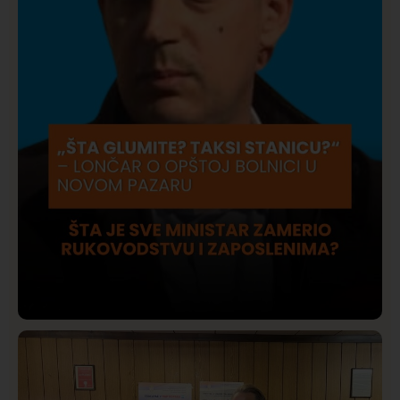
Društvo
Istaknuto
423
Lončar o Opštoj bolnici u Novom Pazaru: „Šta glumite?
Taksi stanicu?“