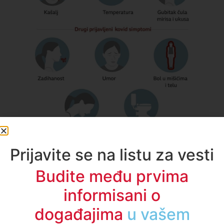
BBC
Prijavite se na listu za vesti
Pogledajte: Kako da razlikujete simptome korona
Budite među prvima
virusa, gripa i prehlade
informisani o
događajima
u regionu