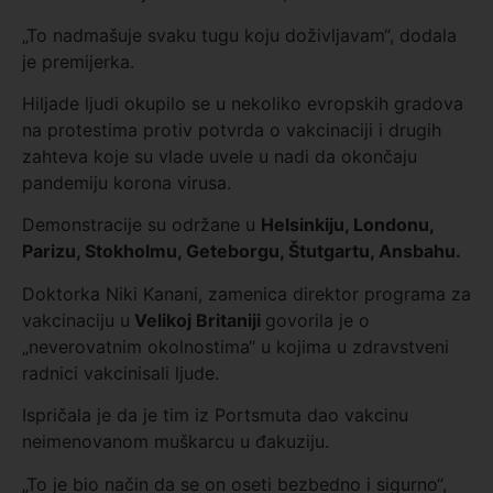
„To nadmašuje svaku tugu koju doživljavam“, dodala
je premijerka.
Hiljade ljudi okupilo se u nekoliko evropskih gradova
na protestima protiv potvrda o vakcinaciji i drugih
zahteva koje su vlade uvele u nadi da okončaju
pandemiju korona virusa.
Demonstracije su održane u
Helsinkiju, Londonu,
Parizu, Stokholmu, Geteborgu, Štutgartu, Ansbahu.
Doktorka Niki Kanani, zamenica direktor programa za
vakcinaciju u
Velikoj Britaniji
govorila je o
„neverovatnim okolnostima“ u kojima u zdravstveni
radnici vakcinisali ljude.
Ispričala je da je tim iz Portsmuta dao vakcinu
neimenovanom muškarcu u đakuziju.
„To je bio način da se on oseti bezbedno i sigurno“,