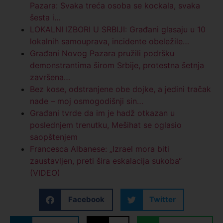
Pazara: Svaka treća osoba se kockala, svaka
šesta i…
LOKALNI IZBORI U SRBIJI: Građani glasaju u 10
lokalnih samouprava, incidente obeležile…
Građani Novog Pazara pružili podršku
demonstrantima širom Srbije, protestna šetnja
završena…
Bez kose, odstranjene obe dojke, a jedini tračak
nade – moj osmogodišnji sin…
Građani tvrde da im je hadž otkazan u
poslednjem trenutku, Mešihat se oglasio
saopštenjem
Francesca Albanese: „Izrael mora biti
zaustavljen, preti šira eskalacija sukoba“
(VIDEO)
Facebook
Twitter