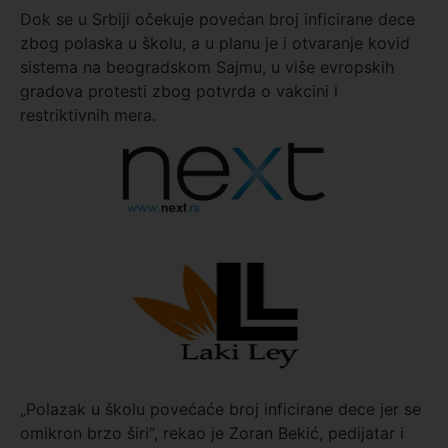
Dok se u Srbiji očekuje povećan broj inficirane dece
zbog polaska u školu, a u planu je i otvaranje kovid
sistema na beogradskom Sajmu, u više evropskih
gradova protesti zbog potvrda o vakcini i
restriktivnih mera.
„Polazak u školu povećaće broj inficirane dece jer se
omikron brzo širi“, rekao je Zoran Bekić, pedijatar i