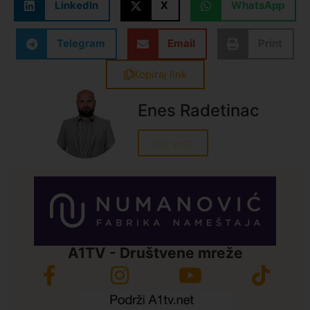
LinkedIn
X
WhatsApp
Telegram
Email
Print
Kopiraj link
Enes Radetinac
Sve vesti
A1TV - Društvene mreže