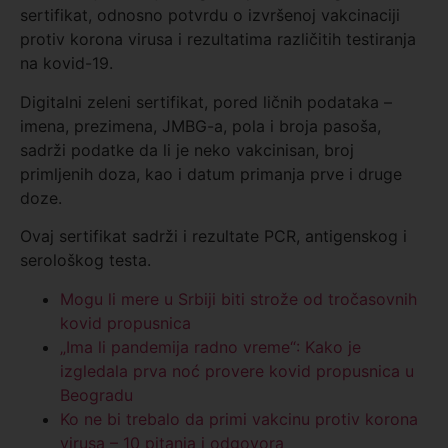
sertifikat, odnosno potvrdu o izvršenoj vakcinaciji
protiv korona virusa i rezultatima različitih testiranja
na kovid-19.
Digitalni zeleni sertifikat, pored ličnih podataka –
imena, prezimena, JMBG-a, pola i broja pasoša,
sadrži podatke da li je neko vakcinisan, broj
primljenih doza, kao i datum primanja prve i druge
doze.
Ovaj sertifikat sadrži i rezultate PCR, antigenskog i
serološkog testa.
Mogu li mere u Srbiji biti strože od tročasovnih
kovid propusnica
„Ima li pandemija radno vreme“: Kako je
izgledala prva noć provere kovid propusnica u
Beogradu
Ko ne bi trebalo da primi vakcinu protiv korona
virusa – 10 pitanja i odgovora