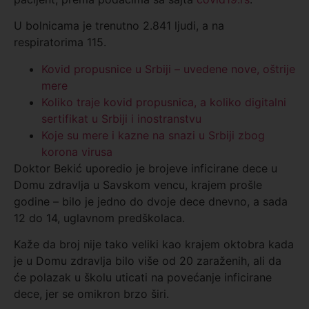
U bolnicama je trenutno 2.841 ljudi, a na
respiratorima 115.
Kovid propusnice u Srbiji – uvedene nove, oštrije
mere
Koliko traje kovid propusnica, a koliko digitalni
sertifikat u Srbiji i inostranstvu
Koje su mere i kazne na snazi u Srbiji zbog
korona virusa
Doktor Bekić uporedio je brojeve inficirane dece u
Domu zdravlja u Savskom vencu, krajem prošle
godine – bilo je jedno do dvoje dece dnevno, a sada
12 do 14, uglavnom predškolaca.
Kaže da broj nije tako veliki kao krajem oktobra kada
je u Domu zdravlja bilo više od 20 zaraženih, ali da
će polazak u školu uticati na povećanje inficirane
dece, jer se omikron brzo širi.