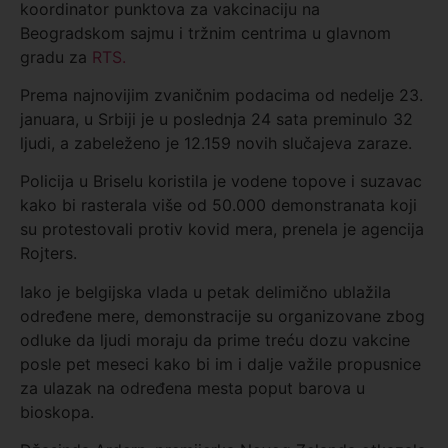
koordinator punktova za vakcinaciju na
Beogradskom sajmu i tržnim centrima u glavnom
gradu za
RTS.
Prema najnovijim zvaničnim podacima od nedelje 23.
januara, u Srbiji je u poslednja 24 sata preminulo 32
ljudi, a zabeleženo je 12.159 novih slučajeva zaraze.
Policija u Briselu koristila je vodene topove i suzavac
kako bi rasterala više od 50.000 demonstranata koji
su protestovali protiv kovid mera, prenela je agencija
Rojters.
Iako je belgijska vlada u petak delimično ublažila
određene mere, demonstracije su organizovane zbog
odluke da ljudi moraju da prime treću dozu vakcine
posle pet meseci kako bi im i dalje važile propusnice
za ulazak na određena mesta poput barova u
bioskopa.