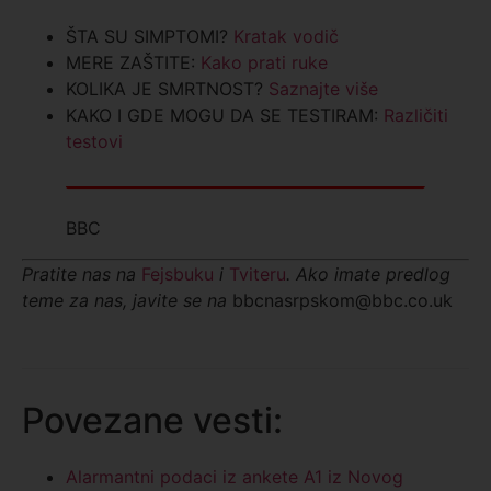
ŠTA SU SIMPTOMI?
Kratak vodič
MERE ZAŠTITE:
Kako prati ruke
KOLIKA JE SMRTNOST?
Saznajte više
KAKO I GDE MOGU DA SE TESTIRAM:
Različiti
testovi
BBC
Pratite nas na
Fejsbuku
i
Tviteru
. Ako imate predlog
teme za nas, javite se na
bbcnasrpskom@bbc.co.uk
Povezane vesti:
Alarmantni podaci iz ankete A1 iz Novog