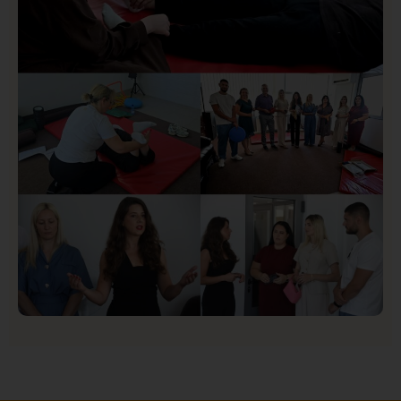
Informera o Anisi Fetahović i Adeli Melajac
Društvo
Istaknuto
154
U Novom Pazaru počeo prvi HISBAS Neuro Kamp za
decu sa razvojnim izazovima