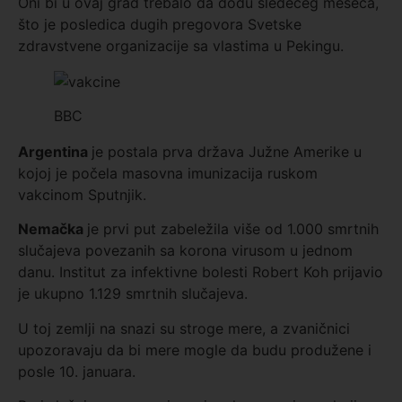
Oni bi u ovaj grad trebalo da dođu sledećeg meseca,
što je posledica dugih pregovora Svetske
zdravstvene organizacije sa vlastima u Pekingu.
BBC
Argentina
je postala prva država Južne Amerike u
kojoj je počela masovna imunizacija ruskom
vakcinom Sputnjik.
Nemačka
je prvi put zabeležila više od 1.000 smrtnih
slučajeva povezanih sa korona virusom u jednom
danu. Institut za infektivne bolesti Robert Koh prijavio
je ukupno 1.129 smrtnih slučajeva.
U toj zemlji na snazi su stroge mere, a zvaničnici
upozoravaju da bi mere mogle da budu produžene i
posle 10. januara.