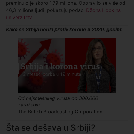
preminulo je skoro 1,79 miliona. Oporavilo se više od
46,3 miliona ljudi, pokazuju podaci
Džons Hopkins
univerziteta
.
Kako se Srbija borila protiv korone u 2020. godini:
Od najsmešnijeg virusa do 300.000
zaraženih.
The British Broadcasting Corporation
Šta se dešava u Srbiji?