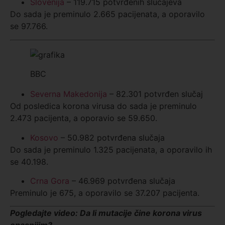
Slovenija
– 119.715 potvrđenih slučajeva
Do sada je preminulo 2.665 pacijenata, a oporavilo
se 97.766.
BBC
Severna Makedonija
– 82.301 potvrđen slučaj
Od posledica korona virusa do sada je preminulo
2.473 pacijenta, a oporavio se 59.650.
Kosovo
– 50.982 potvrđena slučaja
Do sada je preminulo 1.325 pacijenata, a oporavilo ih
se 40.198.
Crna Gora
– 46.969 potvrđena slučaja
Preminulo je 675, a oporavilo se 37.207 pacijenta.
Pogledajte video: Da li mutacije čine korona virus