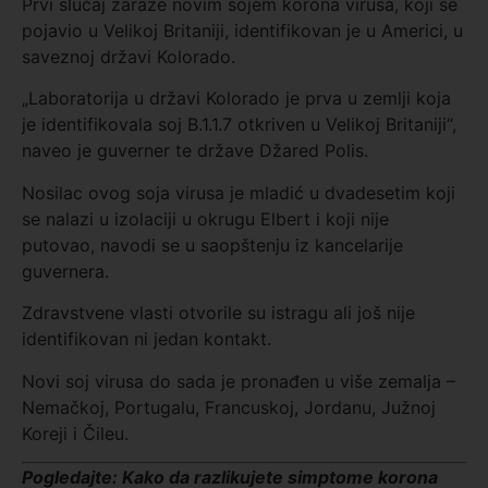
Prvi slučaj zaraze novim sojem korona virusa, koji se
pojavio u Velikoj Britaniji, identifikovan je u Americi, u
saveznoj državi Kolorado.
„Laboratorija u državi Kolorado je prva u zemlji koja
je identifikovala soj B.1.1.7 otkriven u Velikoj Britaniji“,
naveo je guverner te države Džared Polis.
Nosilac ovog soja virusa je mladić u dvadesetim koji
se nalazi u izolaciji u okrugu Elbert i koji nije
putovao, navodi se u saopštenju iz kancelarije
guvernera.
Zdravstvene vlasti otvorile su istragu ali još nije
identifikovan ni jedan kontakt.
Novi soj virusa do sada je pronađen u više zemalja –
Nemačkoj, Portugalu, Francuskoj, Jordanu, Južnoj
Koreji i Čileu.
Pogledajte: Kako da razlikujete simptome korona