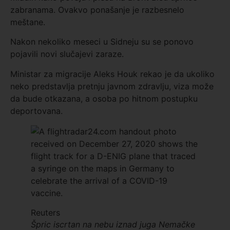
zabranama. Ovakvo ponašanje je razbesnelo
meštane.
Nakon nekoliko meseci u Sidneju su se ponovo
pojavili novi slučajevi zaraze.
Ministar za migracije Aleks Houk rekao je da ukoliko
neko predstavlja pretnju javnom zdravlju, viza može
da bude otkazana, a osoba po hitnom postupku
deportovana.
Reuters
Špric iscrtan na nebu iznad juga Nemačke