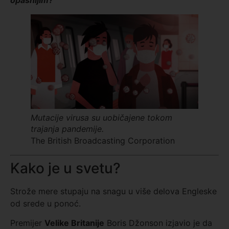
opasnijim?
Mutacije virusa su uobičajene tokom
trajanja pandemije.
The British Broadcasting Corporation
Kako je u svetu?
Strože mere stupaju na snagu u više delova Engleske
od srede u ponoć.
Premijer
Velike Britanije
Boris Džonson izjavio je da