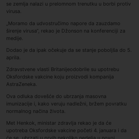
se zemlja nalazi u prelomnom trenutku u borbi protiv
virusa.
„Moramo da udvostručimo napore da zauzdamo
širenje virusa“, rekao je Džonson na konferenciji za
medije.
Dodao je da ipak očekuje da se stanje poboljša do 5.
aprila.
Zdravstvene vlasti Britanijeodobrile su upotrebu
Oksfordske vakcine koju proizvodi kompanija
AstraZeneka.
Ova odluka dovešće do ubrzanja masovna
imunizacije i, kako veruju nadležni, bržem povratku
normalnog načina života.
Met Henkok, ministar zdravlja rekao je da će
upotreba Oksfordske vakcine početi 4. januara i da
će se „ubrzati u prvih nekoliko nedelja u novoj