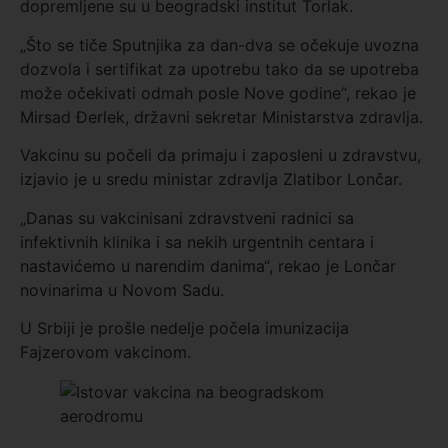
dopremljene su u beogradski institut Torlak.
„Što se tiče Sputnjika za dan-dva se očekuje uvozna
dozvola i sertifikat za upotrebu tako da se upotreba
može očekivati odmah posle Nove godine“, rekao je
Mirsad Đerlek, državni sekretar Ministarstva zdravlja.
Vakcinu su počeli da primaju i zaposleni u zdravstvu,
izjavio je u sredu ministar zdravlja Zlatibor Lončar.
„Danas su vakcinisani zdravstveni radnici sa
infektivnih klinika i sa nekih urgentnih centara i
nastavićemo u narendim danima“, rekao je Lončar
novinarima u Novom Sadu.
U Srbiji je prošle nedelje počela imunizacija
Fajzerovom vakcinom.