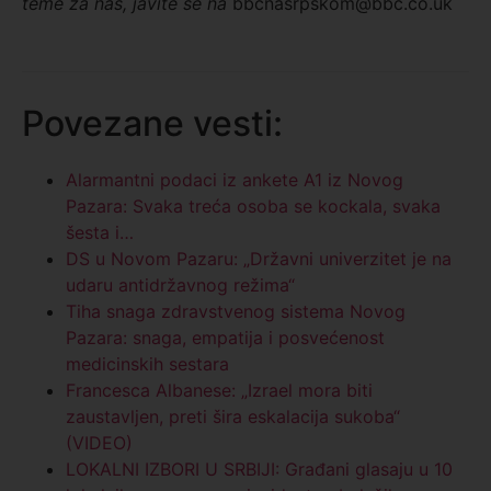
teme za nas, javite se na
bbcnasrpskom@bbc.co.uk
Povezane vesti:
Alarmantni podaci iz ankete A1 iz Novog
Pazara: Svaka treća osoba se kockala, svaka
šesta i…
DS u Novom Pazaru: „Državni univerzitet je na
udaru antidržavnog režima“
Tiha snaga zdravstvenog sistema Novog
Pazara: snaga, empatija i posvećenost
medicinskih sestara
Francesca Albanese: „Izrael mora biti
zaustavljen, preti šira eskalacija sukoba“
(VIDEO)
LOKALNI IZBORI U SRBIJI: Građani glasaju u 10