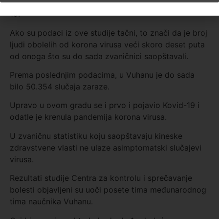
znači da je bar 500.000 ljudi bilo zaraženo Kovidom-
19.
Ako su podaci iz ove studije tačni, to znači da je broj
ljudi obolelih od korona virusa veći skoro deset puta
od onoga što su do sada zvaničnici saopštavali.
Prema poslednjim podacima, u Vuhanu je do sada
bilo 50.354 slučaja zaraze.
Upravo u ovom gradu se i prvo i pojavio Kovid-19 i
odatle je krenula pandemija korona virusa.
U zvaničnu statistiku koju saopštavaju kineske
zdravstvene vlasti ne ulaze asimptomatski slučajevi
virusa.
Rezultati studije Centra za kontrolu i sprečavanje
bolesti objavljeni su uoči posete tima međunarodnog
tima naučnika Vuhanu.