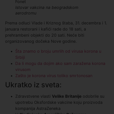
Fonet
Istovar vakcina na beogradskom
aerodromu
Prema odluci Vlade i Kriznog štaba, 31. decembra i 1.
januara restorani i kafići rade do 18 sati, a
prehrambeni objekti do 20 sati. Neće biti
organizovanog dočeka Nove godine.
Šta znamo o broju umrlih od virusa korona u
Srbiji
Da li mogu da dojim ako sam zaražena korona
virusom
Zašto je korona virus toliko smrtonosan
Ukratko iz sveta:
Zdravstvene vlasti
Velike Britanije
odobrile su
upotrebu Oksfordske vakcine koju proizvoda
kompanija AstraZeneka