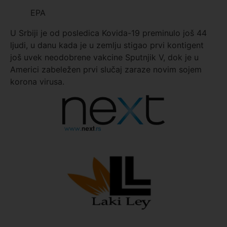
EPA
U Srbiji je od posledica Kovida-19 preminulo još 44
ljudi, u danu kada je u zemlju stigao prvi kontigent
još uvek neodobrene vakcine Sputnjik V, dok je u
Americi zabeležen prvi slučaj zaraze novim sojem
korona virusa.