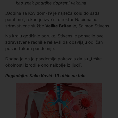
kao znak podrške dopremi vakcina
„Godina sa Kovidom-19 je najteža koju do sada
pamtimo“, rekao je izvršni direktor Nacionalne
zdravstvene službe
Velike Britanije
, Sajmon Stivens.
Na kraju godišnje poruke, Stivens je pohvalio sve
zdravstvene radnike rekavši da obavljaju odličan
posao tokom pandemije.
Dodao je da je pandemija pokazala da su „teške
okolnosti izrodile ono najbolje iz ljudi“.
Pogledajte: Kako Kovid-19 utiče na telo