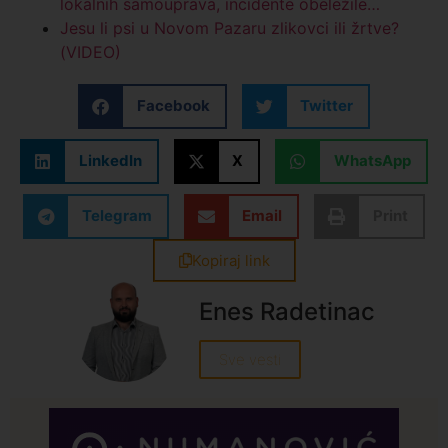
lokalnih samouprava, incidente obeležile…
Jesu li psi u Novom Pazaru zlikovci ili žrtve?
(VIDEO)
Facebook
Twitter
LinkedIn
X
WhatsApp
Telegram
Email
Print
Kopiraj link
Enes Radetinac
Sve vesti