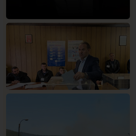
Društvo
Istaknuto
419
Lončar o Opštoj bolnici u Novom Pazaru: „Šta glumite?
Taksi stanicu?“
Istaknuto
Politika
322
Rasim Ljajić podneo ostavku na mesto predsednika
SDPS