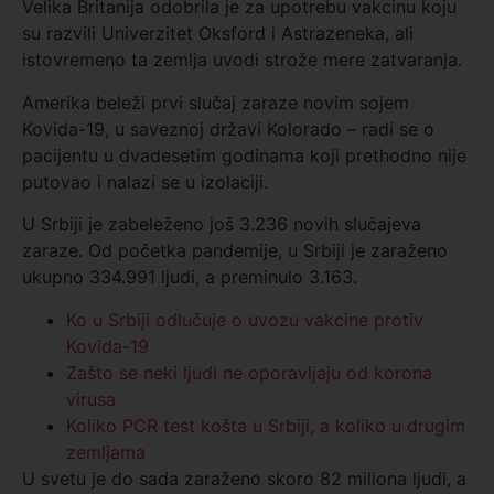
Velika Britanija odobrila je za upotrebu vakcinu koju
su razvili Univerzitet Oksford i Astrazeneka, ali
istovremeno ta zemlja uvodi strože mere zatvaranja.
Amerika beleži prvi slučaj zaraze novim sojem
Kovida-19, u saveznoj državi Kolorado – radi se o
pacijentu u dvadesetim godinama koji prethodno nije
putovao i nalazi se u izolaciji.
U Srbiji je zabeleženo još 3.236 novih slučajeva
zaraze. Od početka pandemije, u Srbiji je zaraženo
ukupno 334.991 ljudi, a preminulo 3.163.
Ko u Srbiji odlučuje o uvozu vakcine protiv
Kovida-19
Zašto se neki ljudi ne oporavljaju od korona
virusa
Koliko PCR test košta u Srbiji, a koliko u drugim
zemljama
U svetu je do sada zaraženo skoro 82 miliona ljudi, a