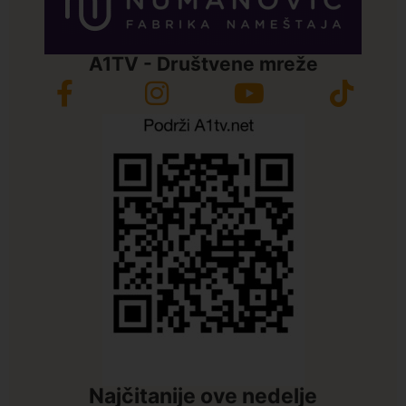
A1TV - Društvene mreže
Najčitanije ove nedelje