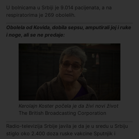
U bolnicama u Srbiji je 9.014 pacijenata, a na
respiratorima je 269 obolelih.
Obolela od Kovida, dobila sepsu, amputirali joj i ruke
i noge, ali se ne predaje
:
Kerolajn Koster počela je da živi novi život
The British Broadcasting Corporation
Radio-televizija Srbije javila je da je u sredu u Srbiju
stiglo oko 2.400 doza ruske vakcine Sputnjik i