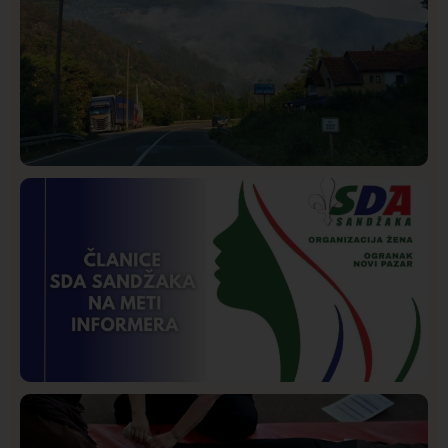
Društvo
Istaknuto
268
Požar od Magliča do Ušća, brda u plamenu –
vatrogasci na terenu
Istaknuto
Politika
170
Organizacija žena SDA Sandžaka osudila tekst