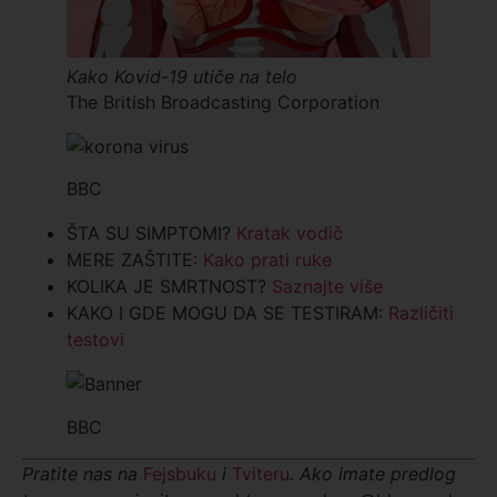
Kako Kovid-19 utiče na telo
The British Broadcasting Corporation
BBC
ŠTA SU SIMPTOMI?
Kratak vodič
MERE ZAŠTITE:
Kako prati ruke
KOLIKA JE SMRTNOST?
Saznajte više
KAKO I GDE MOGU DA SE TESTIRAM:
Različiti
testovi
BBC
Pratite nas na
Fejsbuku
i
Tviteru
. Ako imate predlog