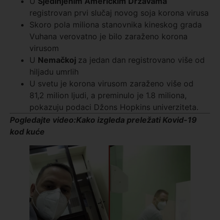
U
Sjedinjenim Američkim Državama
registrovan prvi slučaj novog soja korona virusa
Skoro pola miliona stanovnika kineskog grada
Vuhana verovatno je bilo zaraženo korona
virusom
U
Nemačkoj
za jedan dan registrovano više od
hiljadu umrlih
U svetu je korona virusom zaraženo više od
81,2 milion ljudi, a preminulo je 1.8 miliona,
pokazuju podaci Džons Hopkins univerziteta.
Pogledajte video:
Kako izgleda preležati Kovid-19
kod kuće