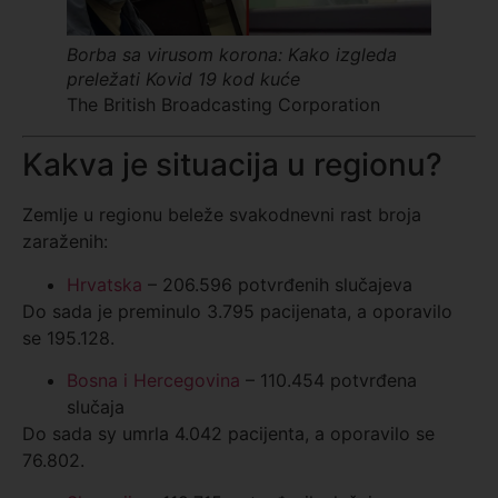
Borba sa virusom korona: Kako izgleda
preležati Kovid 19 kod kuće
The British Broadcasting Corporation
Kakva je situacija u regionu?
Zemlje u regionu beleže svakodnevni rast broja
zaraženih:
Hrvatska
– 206.596 potvrđenih slučajeva
Do sada je preminulo 3.795 pacijenata, a oporavilo
se 195.128.
Bosna i Hercegovina
– 110.454 potvrđena
slučaja
Do sada sy umrla 4.042 pacijenta, a oporavilo se
76.802.