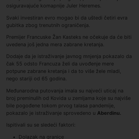
osiguravajuće komapnije Juler Heremes.
Svaki investiran evro mogao bi da uštedi četiri evra
gubitka zbog trenutnih ograničenja.
Premijer Francuske Žan Kasteks ne očekuje da će biti
uvedena još jedna mera zabrane kretanja.
Dodaje da je istraživanje javnog mnjenja pokazalo da
čak 55 odsto Francuza želi da uvođenje mere
potpune zabrane kretanja i da to više žele mladi,
nego stariji od 65 godina.
Međunarodna putovanja imala su najveći uticaj na
broj preminulih od Kovida u zemljama koje su najviše
bile pogođene tokom prvog talasa pandemije,
pokazalo je istraživanje sprovedeno u
Aberdinu.
Ispitivali su se sledeći faktori:
Dolazak na granice