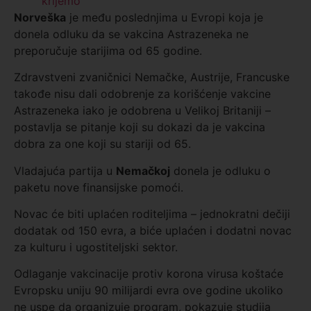
krijemo
Norveška
je među poslednjima u Evropi koja je
donela odluku da se vakcina Astrazeneka ne
preporučuje starijima od 65 godine.
Zdravstveni zvaničnici Nemačke, Austrije, Francuske
takođe nisu dali odobrenje za korišćenje vakcine
Astrazeneka iako je odobrena u Velikoj Britaniji –
postavlja se pitanje koji su dokazi da je vakcina
dobra za one koji su stariji od 65.
Vladajuća partija u
Nemačkoj
donela je odluku o
paketu nove finansijske pomoći.
Novac će biti uplaćen roditeljima – jednokratni dečiji
dodatak od 150 evra, a biće uplaćen i dodatni novac
za kulturu i ugostiteljski sektor.
Odlaganje vakcinacije protiv korona virusa koštaće
Evropsku uniju 90 milijardi evra ove godine ukoliko
ne uspe da organizuje program, pokazuje studija