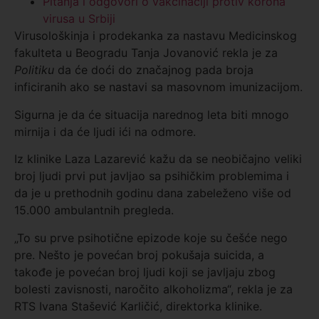
Pitanja i odgovori o vakcinaciji protiv korona
virusa u Srbiji
Virusološkinja i prodekanka za nastavu Medicinskog
fakulteta u Beogradu Tanja Jovanović rekla je za
Politiku
da će doći do značajnog pada broja
inficiranih ako se nastavi sa masovnom imunizacijom.
Sigurna je da će situacija narednog leta biti mnogo
mirnija i da će ljudi ići na odmore.
Iz klinike Laza Lazarević kažu da se neobičajno veliki
broj ljudi prvi put javljao sa psihičkim problemima i
da je u prethodnih godinu dana zabeleženo više od
15.000 ambulantnih pregleda.
„To su prve psihotične epizode koje su češće nego
pre. Nešto je povećan broj pokušaja suicida, a
takođe je povećan broj ljudi koji se javljaju zbog
bolesti zavisnosti, naročito alkoholizma“, rekla je za
RTS Ivana Stašević Karličić, direktorka klinike.