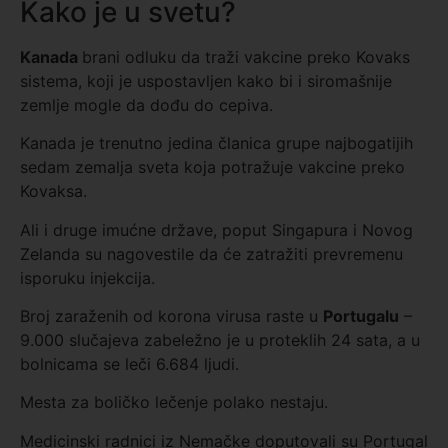
Kako je u svetu?
Kanada
brani odluku da traži vakcine preko Kovaks
sistema, koji je uspostavljen kako bi i siromašnije
zemlje mogle da dođu do cepiva.
Kanada je trenutno jedina članica grupe najbogatijih
sedam zemalja sveta koja potražuje vakcine preko
Kovaksa.
Ali i druge imućne države, poput Singapura i Novog
Zelanda su nagovestile da će zatražiti prevremenu
isporuku injekcija.
Broj zaraženih od korona virusa raste u
Portugalu
–
9.000 slučajeva zabeležno je u proteklih 24 sata, a u
bolnicama se leči 6.684 ljudi.
Mesta za boličko lečenje polako nestaju.
Medicinski radnici iz Nemačke doputovali su Portugal