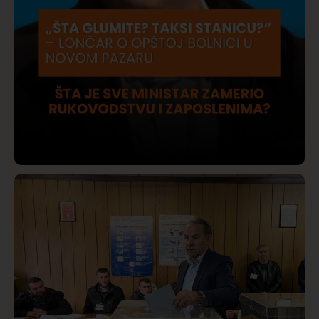
Društvo
Istaknuto
409
Lončar o Opštoj bolnici u Novom Pazaru: „Šta glumite?
Taksi stanicu?“