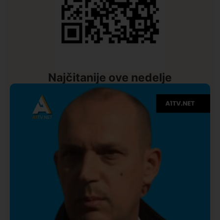
Najčitanije ove nedelje