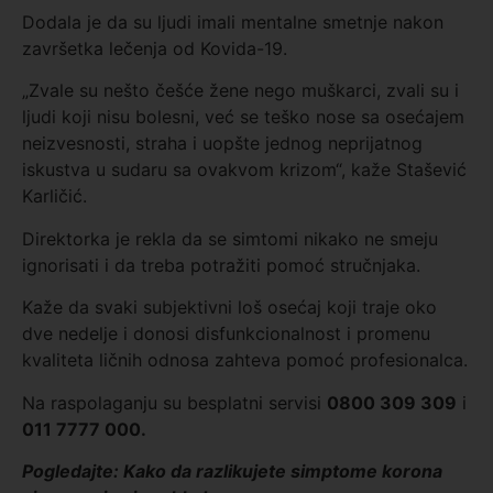
Dodala je da su ljudi imali mentalne smetnje nakon
završetka lečenja od Kovida-19.
„Zvale su nešto češće žene nego muškarci, zvali su i
ljudi koji nisu bolesni, već se teško nose sa osećajem
neizvesnosti, straha i uopšte jednog neprijatnog
iskustva u sudaru sa ovakvom krizom“, kaže Stašević
Karličić.
Direktorka je rekla da se simtomi nikako ne smeju
ignorisati i da treba potražiti pomoć stručnjaka.
Kaže da svaki subjektivni loš osećaj koji traje oko
dve nedelje i donosi disfunkcionalnost i promenu
kvaliteta ličnih odnosa zahteva pomoć profesionalca.
Na raspolaganju su besplatni servisi
0800 309 309
i
011 7777 000.
Pogledajte: Kako da razlikujete simptome korona