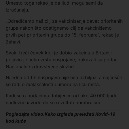
Umesto toga rekao je da ljudi mogu sami da
izračunaju.
„Odredićemo naš cilj za vakcinisanje devet prioritenih
grupa nakon što dostignemo cilj da vakcinišemo
prvih pet prioritenih grupa do 15. februara“, rekao je
Zahavi.
Svaki treći čovek koji je dobio vakcinu u Britaniji
prijavio je neku vrstu nuspojave, pokazali su podaci
Nacionalne zdravstvene službe.
Nijedna od tih nuspojava nije bila ozbiljna, a najčešće
se radi o malaksalosti i umoru na licu msta.
Radi se o podacima dobijenim od oko 40.000 ljudi i
nadležni navode da su rezultati ohrabrujući.
Pogledajte video:
Kako izgleda preležati Kovid-19
kod kuće