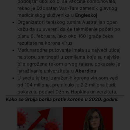
poboljša“ ukoliko bi se vakcine kombinovale,
rekao je Džonatan Van-Tam zamenik glavnog
medicinskog služvenika u
Engleskoj
Organizatori teniskog turnira Australijan open
kažu da su uvereni da će takmičenje početi po
planu 8. februara, iako oko 160 igrača čeka
rezultate na korona virus
Međunarodna putovanja imala su najveći uticaj
na stopu smrtnosti u zemljama koje su najviše
bile ugrožene tokom prvog talasa, pokazalo je
istraživanje univerziteta u
Aberdinu
U svetu je broj zaraženih korona virusom veći
od 104 miliona, preminulo je 2.2 miliona ljudi,
pokazuju podaci Džons Hopkins univerziteta.
Kako se Srbija borila protiv korone u 2020. godini: