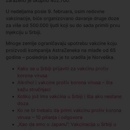
zaraženo je ukupno 402.700‬.
U nedeljama posle 9. februara, osim redovne
vakcinacije, biće organizovano davanje druge doze
za više od 500.000 ljudi koji su do sada primili prvu
injekciju u Srbiji.
Mnoge zemlje ograničavaju upotrebu vakcine koju
proizvodi kompanija AstraZeneka na mlađe od 65
godina – poslednja koja je to uradila je Norveška.
Kako se u Srbiji prijaviti za vakcinu protiv
korona virusa
Alkohol i vakcine protiv korona virusa – šta
kažu stručnjaci
Koliko još ima vakcina u Srbiji i šta ako nestane
doza
Ko ne bi trebalo da primi vakcinu protiv korona
virusa – 10 pitanja i odgovora
„Kao da smo u Japanu“: Vakcinacija u Srbiji u