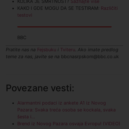
KOLIKA JE SMRTNOST?
Saznajte više
KAKO I GDE MOGU DA SE TESTIRAM:
Različiti
testovi
BBC
Pratite nas na
Fejsbuku
i
Tviteru
. Ako imate predlog
teme za nas, javite se na
bbcnasrpskom@bbc.co.uk
Povezane vesti:
Alarmantni podaci iz ankete A1 iz Novog
Pazara: Svaka treća osoba se kockala, svaka
šesta i…
Brend iz Novog Pazara osvaja Evropu! (VIDEO)