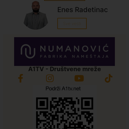
Enes Radetinac
Sve vesti
A1TV - Društvene mreže