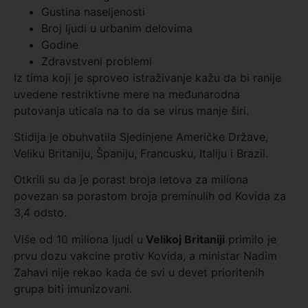
Gustina naseljenosti
Broj ljudi u urbanim delovima
Godine
Zdravstveni problemi
Iz tima koji je sproveo istraživanje kažu da bi ranije
uvedene restriktivne mere na međunarodna
putovanja uticala na to da se virus manje širi.
Stidija je obuhvatila Sjedinjene Američke Države,
Veliku Britaniju, Španiju, Francusku, Italiju i Brazil.
Otkrili su da je porast broja letova za miliona
povezan sa porastom broja preminulih od Kovida za
3,4 odsto.
Više od 10 miliona ljudi u
Velikoj Britaniji
primilo je
prvu dozu vakcine protiv Kovida, a ministar Nadim
Zahavi nije rekao kada će svi u devet prioritenih
grupa biti imunizovani.