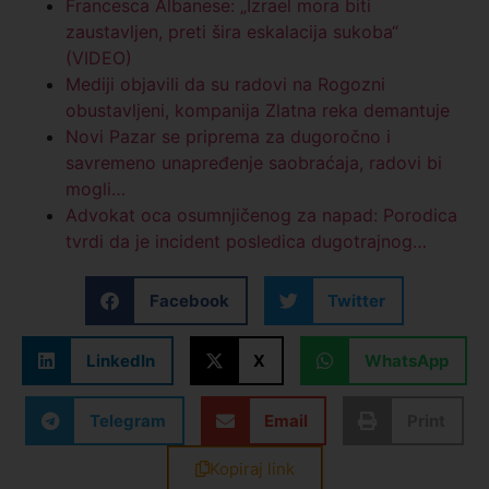
Francesca Albanese: „Izrael mora biti
zaustavljen, preti šira eskalacija sukoba“
(VIDEO)
Mediji objavili da su radovi na Rogozni
obustavljeni, kompanija Zlatna reka demantuje
Novi Pazar se priprema za dugoročno i
savremeno unapređenje saobraćaja, radovi bi
mogli…
Advokat oca osumnjičenog za napad: Porodica
tvrdi da je incident posledica dugotrajnog…
Facebook
Twitter
LinkedIn
X
WhatsApp
Telegram
Email
Print
Kopiraj link