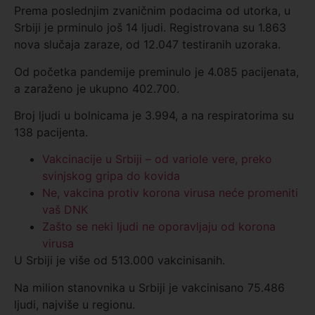
Prema poslednjim zvaničnim podacima od utorka, u
Srbiji je prminulo još 14 ljudi. Registrovana su 1.863
nova slučaja zaraze, od 12.047 testiranih uzoraka.
Od početka pandemije preminulo je 4.085 pacijenata,
a zaraženo je ukupno 402.700‬.
Broj ljudi u bolnicama je 3.994, a na respiratorima su
138 pacijenta.
Vakcinacije u Srbiji – od variole vere, preko
svinjskog gripa do kovida
Ne, vakcina protiv korona virusa neće promeniti
vaš DNK
Zašto se neki ljudi ne oporavljaju od korona
virusa
U Srbiji je više od 513.000 vakcinisanih.
Na milion stanovnika u Srbiji je vakcinisano 75.486
ljudi, najviše u regionu.