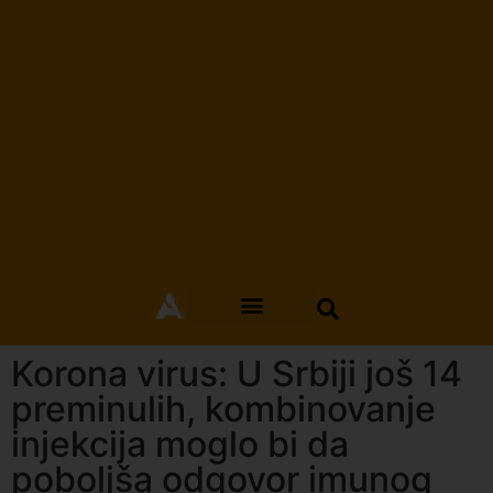
Korona virus: U Srbiji još 14
preminulih, kombinovanje
injekcija moglo bi da
poboljša odgovor imunog