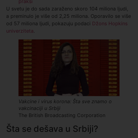
praksi
U svetu je do sada zaraženo skoro 104 miliona ljudi,
a preminulo je više od 2,25 miliona. Oporavilo se više
od 57 miliona ljudi, pokazuju podaci
Džons Hopkins
univerziteta
.
Vakcine i virus korona: Šta sve znamo o
vakcinaciji u Srbiji
The British Broadcasting Corporation
Šta se dešava u Srbiji?