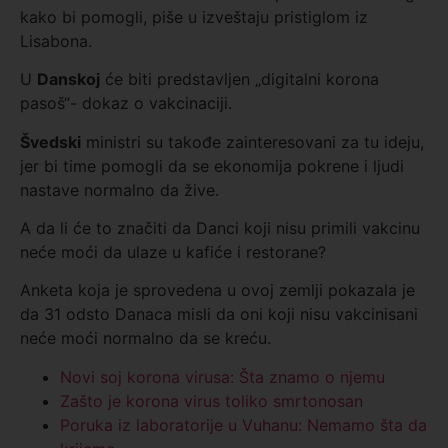
kako bi pomogli, piše u izveštaju pristiglom iz
Lisabona.
U
Danskoj
će biti predstavljen „digitalni korona
pasoš“- dokaz o vakcinaciji.
Švedski
ministri su takođe zainteresovani za tu ideju,
jer bi time pomogli da se ekonomija pokrene i ljudi
nastave normalno da žive.
A da li će to značiti da Danci koji nisu primili vakcinu
neće moći da ulaze u kafiće i restorane?
Anketa koja je sprovedena u ovoj zemlji pokazala je
da 31 odsto Danaca misli da oni koji nisu vakcinisani
neće moći normalno da se kreću.
Novi soj korona virusa: Šta znamo o njemu
Zašto je korona virus toliko smrtonosan
Poruka iz laboratorije u Vuhanu: Nemamo šta da