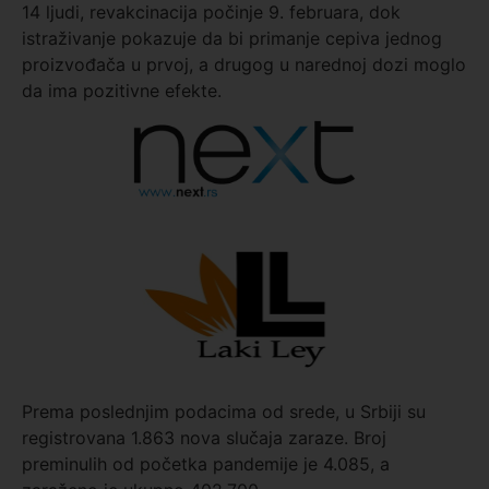
14 ljudi, revakcinacija počinje 9. februara, dok
istraživanje pokazuje da bi primanje cepiva jednog
proizvođača u prvoj, a drugog u narednoj dozi moglo
da ima pozitivne efekte.
Prema poslednjim podacima od srede, u Srbiji su
registrovana 1.863 nova slučaja zaraze. Broj
preminulih od početka pandemije je 4.085, a