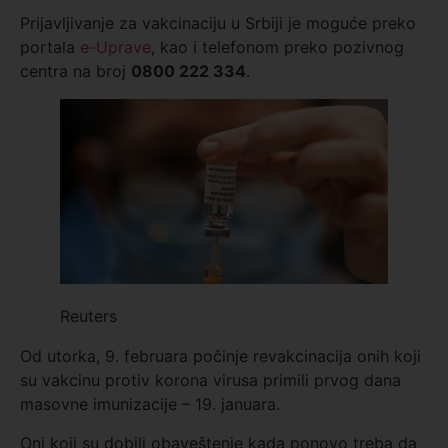
Prijavljivanje za vakcinaciju u Srbiji je moguće preko
portala
e-Uprave
, kao i telefonom preko pozivnog
centra na broj
0800 222 334
.
Reuters
Od utorka, 9. februara počinje revakcinacija onih koji
su vakcinu protiv korona virusa primili prvog dana
masovne imunizacije – 19. januara.
Oni koji su dobili obaveštenje kada ponovo treba da