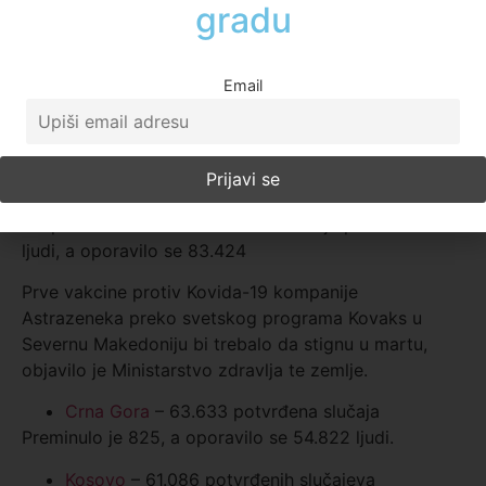
Do sada je preminulo 3.580 pacijenat, a oporavilo se
150.860
Email
Bosna i Hercegovina
– 122.828 potvrđenih
slučajeva
Do sada je umrlo 4.745 ljudi, a oporavilo se 96.096
ljudi.
Severna Makedonija
– 93.882 potvrđena slučaja
Od posledica korona virusa do sada je preminulo 2.9
ljudi, a oporavilo se 83.424
Prve vakcine protiv Kovida-19 kompanije
Astrazeneka preko svetskog programa Kovaks u
Severnu Makedoniju bi trebalo da stignu u martu,
objavilo je Ministarstvo zdravlja te zemlje.
Crna Gora
– 63.633 potvrđena slučaja
Preminulo je 825, a oporavilo se 54.822 ljudi.
Kosovo
– 61.086 potvrđenih slučajeva