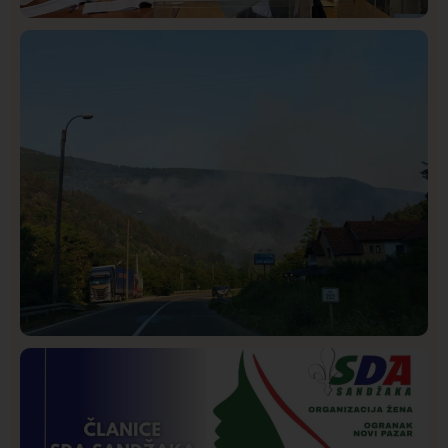
Istaknuto
Politika
321
Rasim Ljajić podneo ostavku na mesto predsednika
SDPS
Društvo
Istaknuto
247
Požar od Magliča do Ušća, brda u plamenu –
vatrogasci na terenu