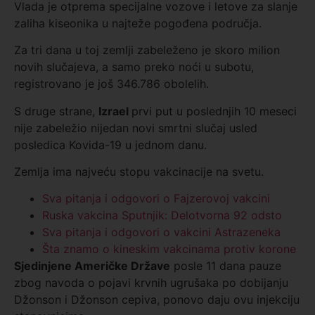
Vlada je otprema specijalne vozove i letove za slanje
zaliha kiseonika u najteže pogođena područja.
Za tri dana u toj zemlji zabeleženo je skoro milion
novih slučajeva, a samo preko noći u subotu,
registrovano je još 346.786 obolelih.
S druge strane,
Izrael
prvi put u poslednjih 10 meseci
nije zabeležio nijedan novi smrtni slučaj usled
posledica Kovida-19 u jednom danu.
Zemlja ima najveću stopu vakcinacije na svetu.
Sva pitanja i odgovori o Fajzerovoj vakcini
Ruska vakcina Sputnjik: Delotvorna 92 odsto
Sva pitanja i odgovori o vakcini Astrazeneka
Šta znamo o kineskim vakcinama protiv korone
Sjedinjene Američke Države
posle 11 dana pauze
zbog navoda o pojavi krvnih ugrušaka po dobijanju
Džonson i Džonson cepiva, ponovo daju ovu injekciju