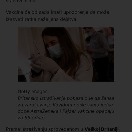
stanovnicima.
Vakcina će od sada imati upozorenje da može
izazvati retka neželjena dejstva.
Getty Images
Britansko istraživanje pokazalo je da šanse
za zaražavanje Kovidom posle samo jedne
doze AstraZeneke i Fajzer vakcine opadaju
za 65 odsto
Prema istraživanju sprovedenom u
Velikoj Britaniji
,