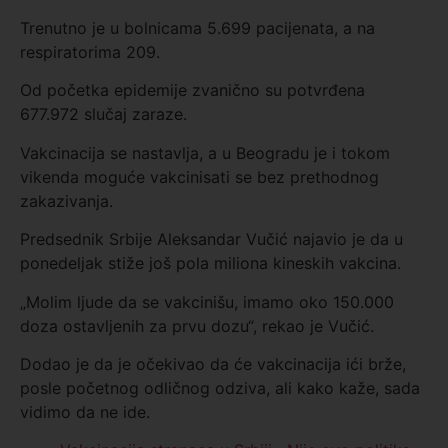
Trenutno je u bolnicama 5.699 pacijenata, a na
respiratorima 209.
Od početka epidemije zvanično su potvrđena
677.972 slučaj zaraze.
Vakcinacija se nastavlja, a u Beogradu je i tokom
vikenda moguće vakcinisati se bez prethodnog
zakazivanja.
Predsednik Srbije Aleksandar Vučić najavio je da u
ponedeljak stiže još pola miliona kineskih vakcina.
„Molim ljude da se vakcinišu, imamo oko 150.000
doza ostavljenih za prvu dozu“, rekao je Vučić.
Dodao je da je očekivao da će vakcinacija ići brže,
posle početnog odličnog odziva, ali kako kaže, sada
vidimo da ne ide.