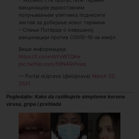
– Уколико сте пропустили термин
вакцинације једноставним
попуњавањем упитника поднесите
захтев за добијање новог термина
– Слање Потврде о извршеној
вакцинацији против COVID-19 на имејл.
Више информација:
https://t.co/wvbYvWTQKw
pic.twitter.com/59N4GtPxeq
— Portal eUprava (@eUprava)
March 20,
2021
Pogledajte: Kako da razlikujete simptome korona
virusa, gripa i prehlade