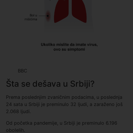
BBC
Šta se dešava u Srbiji?
Prema poslednjim zvaničnim podacima, u poslednja
24 sata u Srbiji je preminulo 32 ljudi, a zaraženo još
2.068 ljudi.
Od početka pandemije, u Srbiji je preminulo 6.196
obolelih.