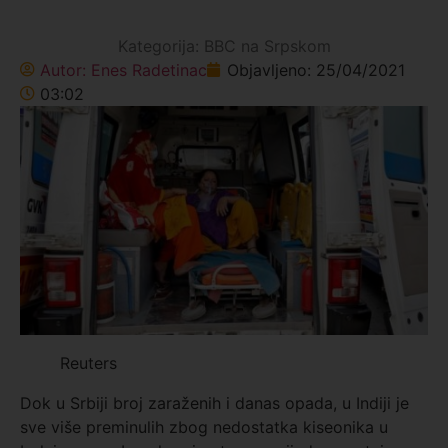
Kategorija:
BBC na Srpskom
Autor:
Enes Radetinac
Objavljeno:
25/04/2021
03:02
Reuters
Dok u Srbiji broj zaraženih i danas opada, u Indiji je
sve više preminulih zbog nedostatka kiseonika u