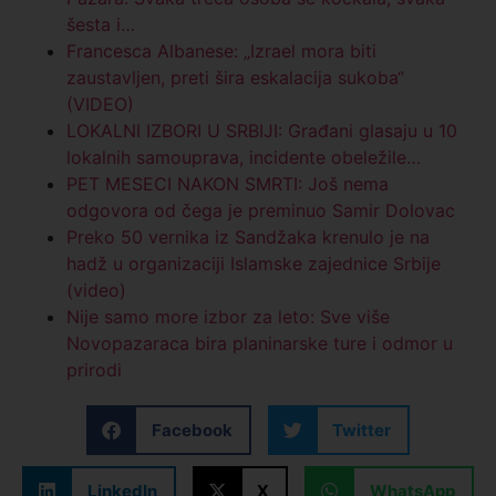
šesta i…
Francesca Albanese: „Izrael mora biti
zaustavljen, preti šira eskalacija sukoba“
(VIDEO)
LOKALNI IZBORI U SRBIJI: Građani glasaju u 10
lokalnih samouprava, incidente obeležile…
PET MESECI NAKON SMRTI: Još nema
odgovora od čega je preminuo Samir Dolovac
Preko 50 vernika iz Sandžaka krenulo je na
hadž u organizaciji Islamske zajednice Srbije
(video)
Nije samo more izbor za leto: Sve više
Novopazaraca bira planinarske ture i odmor u
prirodi
Facebook
Twitter
LinkedIn
X
WhatsApp