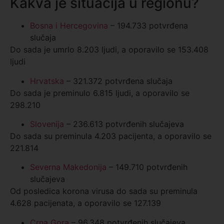
Kakva je situacija u regionu?
Bosna i Hercegovina
– 194.733 potvrđena
slučaja
Do sada je umrlo 8.203 ljudi, a oporavilo se 153.408
ljudi
Hrvatska
– 321.372 potvrđena slučaja
Do sada je preminulo 6.815 ljudi, a oporavilo se
298.210
Slovenija
– 236.613 potvrđenih slučajeva
Do sada su preminula 4.203 pacijenta, a oporavilo se
221.814
Severna Makedonija
– 149.710 potvrđenih
slučajeva
Od posledica korona virusa do sada su preminula
4.628 pacijenata, a oporavilo se 127.139
Crna Gora
– 96.348 potvrđenih slučajeva