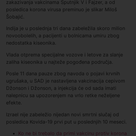
zakazivanja vakcinama Sputnjik V i Fajzer, a od
posledica korona virusa preminuo je slikar Miloš
Šobajić.
Indija je u poslednja tri dana zabeležila skoro milion
novoobolelih, a pacijenti u bolnicama umiru zbog
nedostatka kiseonika.
Vlada otprema specijalne vozove i letove za slanje
zaliha kiseonika u najteže pogođena područja.
Posle 11 dana pauze zbog navoda o pojavi krvnih
ugrušaka, u SAD je nastavljena vakcinacija cepivom
Džonson i Džonson, a injekcija će od sada imati
nalepnicu sa upozorenjem na vrlo retke neželjene
efekte.
Izrael nije zabeležio nijedan novi smrtni slučaj od
posledica Kovida-19 prvi put u poslednjih 10 meseci.
Ko ne bi trebalo da primi vakcinu protiv korona