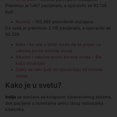
Preminuo je 1.457 pacijenata, a oporavilo se 92.138
ljudi
Kosovo
– 103.480 potvrđenih slučajeva
Do sada je preminulo 2.118 pacijenata, a oporavilo se
90.328
Kako i ko sve u Srbiji može da se prijavi za
vakcinu protiv korona virusa
Alkohol i vakcine protiv korona virusa – šta
kažu stručnjaci
Zašto se neki ljudi ne oporavljaju od korona
virusa
Kako je u svetu?
Indija
se suočava sa kolapsom zdravstvenog sistema,
dok pacijenti u bolnicama umiru zbog nedostatka
kiseonika.