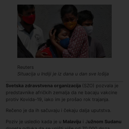
Reuters
Situacija u Indiji je iz dana u dan sve lošija
Svetska zdravstvena organizacija
(SZO) pozvala je
predstavnike afričkih zemalja da ne bacaju vakcine
protiv Kovida-19, iako im je prošao rok trajanja.
Rečeno je da ih sačuvaju i čekaju dalja uputstva.
Poziv je usledio kada je u
Malaviju
i J
užnom Sudanu
doneta odluka da se uništi više od 70.000 doza