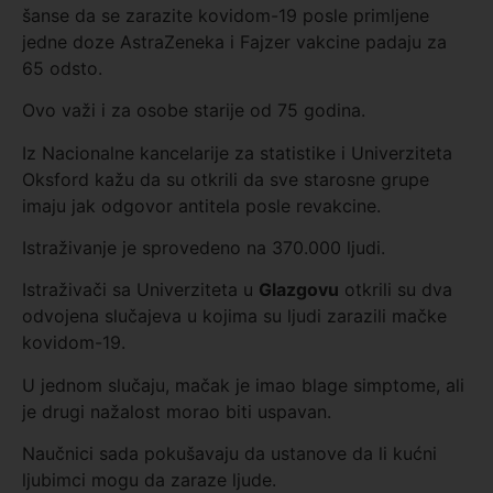
šanse da se zarazite kovidom-19 posle primljene
jedne doze AstraZeneka i Fajzer vakcine padaju za
65 odsto.
Ovo važi i za osobe starije od 75 godina.
Iz Nacionalne kancelarije za statistike i Univerziteta
Oksford kažu da su otkrili da sve starosne grupe
imaju jak odgovor antitela posle revakcine.
Istraživanje je sprovedeno na 370.000 ljudi.
Istraživači sa Univerziteta u
Glazgovu
otkrili su dva
odvojena slučajeva u kojima su ljudi zarazili mačke
kovidom-19.
U jednom slučaju, mačak je imao blage simptome, ali
je drugi nažalost morao biti uspavan.
Naučnici sada pokušavaju da ustanove da li kućni
ljubimci mogu da zaraze ljude.