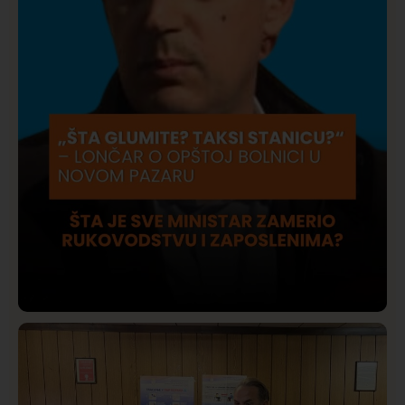
Društvo
Istaknuto
421
Lončar o Opštoj bolnici u Novom Pazaru: „Šta glumite?
Taksi stanicu?“