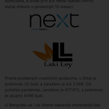
bolnicama, a Izrael prvi put nema nijedan smrtni
slučaj dnevno u poslednjih 10 meseci.
Prema poslednjim zvaničnim podacima, u Srbiji je
preminulo 32 ljudi, a zaraženo je još 2.068. Od
početka pandemije, zaraženo je 677.972‬, a preminulo
je ukupno 6.196 ljudi.
U Beogradu se i za vikend nastavlja imunizacija bez