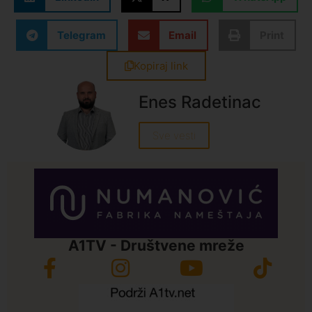
Telegram
Email
Print
Kopiraj link
Enes Radetinac
Sve vesti
A1TV - Društvene mreže