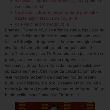
Vakcinacija stranaca u Srbiji: „Nije ovo politika
već solidarnost“
Na šta su ljudi spremni samo da bi putovali –
tržište lažnih testova na Kovid-19
Koje vakcine proizvodi Srbija
Branislav Tiodorović, član Kriznog štaba, izjavio je da
će, kada Srbija dostigne broj vakcinisanih kao Izrael,
Velika Britanija i druge zemlje koje su postigle visok
nivo kolektivnog imuniteta, biti moguće ukinuti
mere.Tiodorović je za TV Prva rekao da je, ukoliko se
poštuju osnovne mere i ako je odgovor na
vakcinaciju dobar kao i do sada, moguće selektivno
ublažavanje mera.„Čini mi se da vakcinacijom što je
više moguće možemo da obezbedimo da brojevi
budu ispod hiljadu, što bi bilo realno i moguće. Ali cilj
do leta je da broj novih pacijenata bude ispod 100, to
bi bio veliki uspeh“, naveo je Tiodorović.