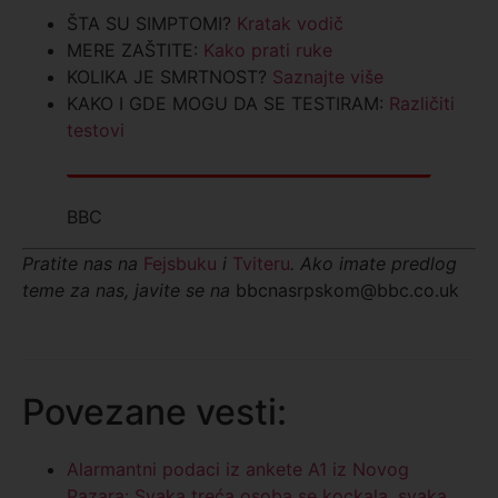
ŠTA SU SIMPTOMI?
Kratak vodič
MERE ZAŠTITE:
Kako prati ruke
KOLIKA JE SMRTNOST?
Saznajte više
KAKO I GDE MOGU DA SE TESTIRAM:
Različiti
testovi
BBC
Pratite nas na
Fejsbuku
i
Tviteru
. Ako imate predlog
teme za nas, javite se na
bbcnasrpskom@bbc.co.uk
Povezane vesti:
Alarmantni podaci iz ankete A1 iz Novog
Pazara: Svaka treća osoba se kockala, svaka