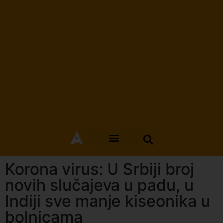
Korona virus: U Srbiji broj
novih slučajeva u padu, u
Indiji sve manje kiseonika u
bolnicama