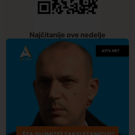
Najčitanije ove nedelje