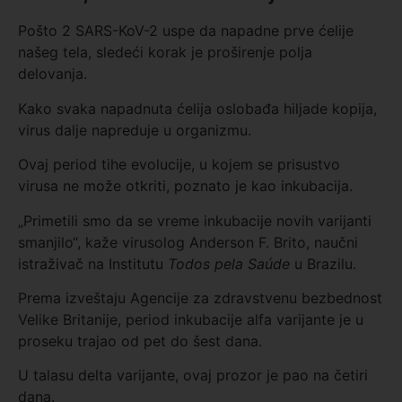
Pošto 2 SARS-KoV-2 uspe da napadne prve ćelije
našeg tela, sledeći korak je proširenje polja
delovanja.
Kako svaka napadnuta ćelija oslobađa hiljade kopija,
virus dalje napreduje u organizmu.
Ovaj period tihe evolucije, u kojem se prisustvo
virusa ne može otkriti, poznato je kao inkubacija.
„Primetili smo da se vreme inkubacije novih varijanti
smanjilo“, kaže virusolog Anderson F. Brito, naučni
istraživač na Institutu
Todos pela Saúde
u Brazilu.
Prema izveštaju Agencije za zdravstvenu bezbednost
Velike Britanije, period inkubacije alfa varijante je u
proseku trajao od pet do šest dana.
U talasu delta varijante, ovaj prozor je pao na četiri
dana.