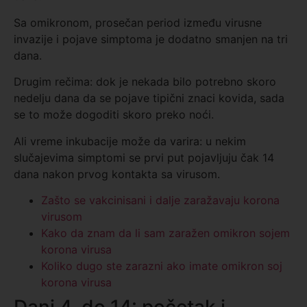
Sa omikronom, prosečan period između virusne
invazije i pojave simptoma je dodatno smanjen na tri
dana.
Drugim rečima: dok je nekada bilo potrebno skoro
nedelju dana da se pojave tipični znaci kovida, sada
se to može dogoditi skoro preko noći.
Ali vreme inkubacije može da varira: u nekim
slučajevima simptomi se prvi put pojavljuju čak 14
dana nakon prvog kontakta sa virusom.
Zašto se vakcinisani i dalje zaražavaju korona
virusom
Kako da znam da li sam zaražen omikron sojem
korona virusa
Koliko dugo ste zarazni ako imate omikron soj
korona virusa
Dani 4. do 14: početak i