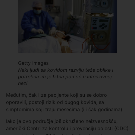
Getty Images
Neki ljudi sa kovidom razviju teže oblike i
potrebna im je hitna pomoć u intenzivnoj
nezi
Međutim, čak i za pacijente koji su se dobro
oporavili, postoji rizik od dugog kovida, sa
simptomima koji traju mesecima (ili čak godinama).
Iako je ovo područje još okruženo neizvesnošću,
američki Centri za kontrolu i prevenciju bolesti (CDC)