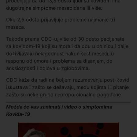
procenjuju da do 13,3 odsto ljudi sa kovidom ima
dugotrajne simptome mesec dana ili više.
Oko 2,5 odsto prijavljuje probleme najmanje tri
meseca.
Takođe prema CDC-u, više od 30 odsto pacijenata
sa kovidom-19 koji su morali da odu u bolnicu i dalje
doživljavaju nelagodnost nakon šest meseci, u
rasponu od umora i problema sa disanjem, do
anksioznosti i bolova u zglobovima.
CDC kaže da radi na boljem razumevanju post-kovid
iskustava i zašto se dešavaju, među kojima i i pitanje
zašto su neke grupe neproporcionalno pogođene.
Možda će vas zanimati i video o simptomima
Kovida-19