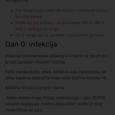
slučajevima.
Pet stvari koje treba da znate o sedmom talasu
korona virusa
Omikron soj kovida i podvarijante BA.4 i BA.5:
Ima li razloga za brigu
Da li mogu da se zarazim omikronom ponovo
Dan 0: infekcija
Infekcija počinje posle bliskog kontakta sa nekim ko
je već zaražen virusom korona.
Kada osoba priča, peva, kašlje ili kija, oslobađaju se
sitne kapljice pljuvačke koje nose čestice kovida-19.
Količina virusa značajno varira.
„Neke osobe imaju manje opterećenje – oko 10.000
virusnih kopija po mililitru pljuvačke“, kaže virolog
Hoze Eduardo Levi.