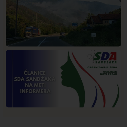
Društvo
Istaknuto
274
Požar od Magliča do Ušća, brda u plamenu –
vatrogasci na terenu
Istaknuto
Politika
175
Organizacija žena SDA Sandžaka osudila tekst