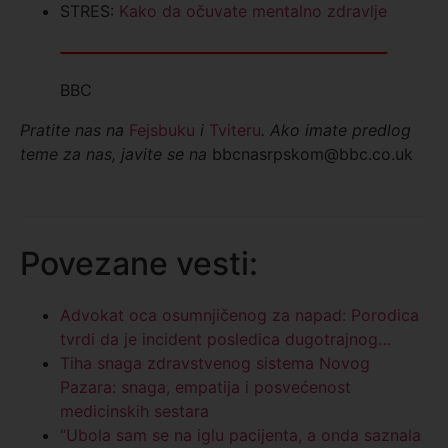
STRES:
Kako da očuvate mentalno zdravlje
BBC
Pratite nas na
Fejsbuku
i
Tviteru
. Ako imate predlog
teme za nas, javite se na
bbcnasrpskom@bbc.co.uk
Povezane vesti:
Advokat oca osumnjičenog za napad: Porodica
tvrdi da je incident posledica dugotrajnog…
Tiha snaga zdravstvenog sistema Novog
Pazara: snaga, empatija i posvećenost
medicinskih sestara
“Ubola sam se na iglu pacijenta, a onda saznala