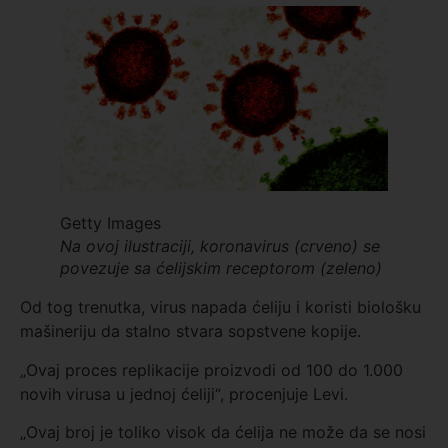
Getty Images
Na ovoj ilustraciji, koronavirus (crveno) se
povezuje sa ćelijskim receptorom (zeleno)
Od tog trenutka, virus napada ćeliju i koristi biološku
mašineriju da stalno stvara sopstvene kopije.
„Ovaj proces replikacije proizvodi od 100 do 1.000
novih virusa u jednoj ćeliji“, procenjuje Levi.
„Ovaj broj je toliko visok da ćelija ne može da se nosi