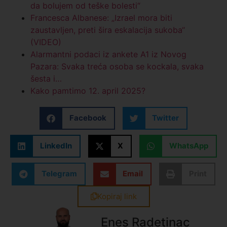
da bolujem od teške bolesti“
Francesca Albanese: „Izrael mora biti
zaustavljen, preti šira eskalacija sukoba“
(VIDEO)
Alarmantni podaci iz ankete A1 iz Novog
Pazara: Svaka treća osoba se kockala, svaka
šesta i…
Kako pamtimo 12. april 2025?
Facebook
Twitter
LinkedIn
X
WhatsApp
Telegram
Email
Print
Kopiraj link
Enes Radetinac