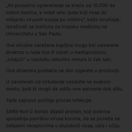
„Ali prosečno opterećenje se kreće od 10.000 do
milion čestica, a videli smo ljude koji nose do
milijardu virusnih kopija po mililitru“, kaže stručnjak,
istraživač sa Instituta za tropsku medicinu na
Univerzitetu u Sao Paulu.
Ove sićušne zaražene kapljice mogu biti usmerene
direktno u naše lice ili ostati u međuprostoru,
„lutajući“ u vazduhu nekoliko minuta ili čak sati.
Ova dinamika podseća na dim cigarete u prostoriji.
U zavisnosti od cirkulacije vazduha na svakom
mestu, ljudi bi mogli da udišu ove aerosole dok dišu.
Tada zapravo počinje proces infekcije.
SARS-KoV-2 koristi šiljasti protein, koji pokriva
spoljašnju površinu virusa korona, da se poveže sa
ćelijskim receptorima u sluzokoži nosa, usta i očiju.