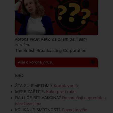
Korona virus: Kako da znam da li sam
zaražen
The British Broadcasting Corporation
BBC
ŠTA SU SIMPTOMI?
Kratak vodič
MERE ZAŠTITE:
Kako prati ruke
DA LI ĆE BITI VAKCINA?
Dosadašnji napredak u
istraživanjima
KOLIKA JE SMRTNOST?
Saznajte više