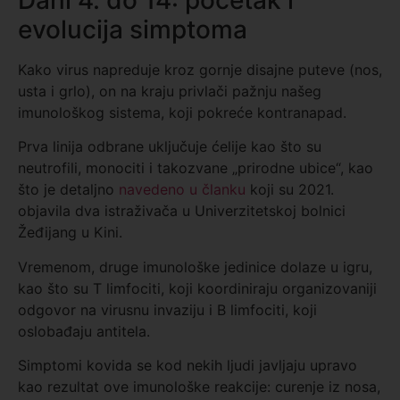
evolucija simptoma
Kako virus napreduje kroz gornje disajne puteve (nos,
usta i grlo), on na kraju privlači pažnju našeg
imunološkog sistema, koji pokreće kontranapad.
Prva linija odbrane uključuje ćelije kao što su
neutrofili, monociti i takozvane „prirodne ubice“, kao
što je detaljno
navedeno u članku
koji su 2021.
objavila dva istraživača u Univerzitetskoj bolnici
Žeđijang u Kini.
Vremenom, druge imunološke jedinice dolaze u igru,
kao što su T limfociti, koji koordiniraju organizovaniji
odgovor na virusnu invaziju i B limfociti, koji
oslobađaju antitela.
Simptomi kovida se kod nekih ljudi javljaju upravo
kao rezultat ove imunološke reakcije: curenje iz nosa,