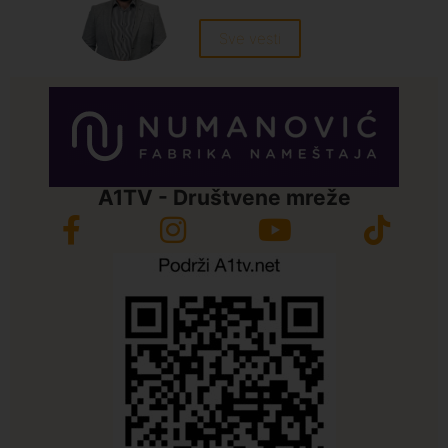
Sve vesti
A1TV - Društvene mreže