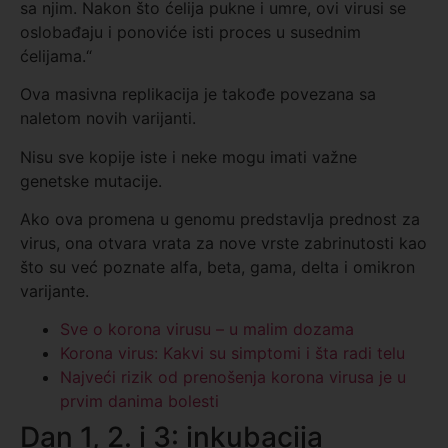
sa njim. Nakon što ćelija pukne i umre, ovi virusi se
oslobađaju i ponoviće isti proces u susednim
ćelijama.“
Ova masivna replikacija je takođe povezana sa
naletom novih varijanti.
Nisu sve kopije iste i neke mogu imati važne
genetske mutacije.
Ako ova promena u genomu predstavlja prednost za
virus, ona otvara vrata za nove vrste zabrinutosti kao
što su već poznate alfa, beta, gama, delta i omikron
varijante.
Sve o korona virusu – u malim dozama
Korona virus: Kakvi su simptomi i šta radi telu
Najveći rizik od prenošenja korona virusa je u
prvim danima bolesti
Dan 1, 2. i 3: inkubacija