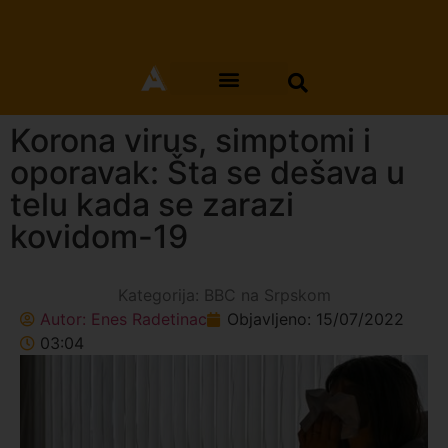
Korona virus, simptomi i
oporavak: Šta se dešava u
telu kada se zarazi
kovidom-19
Kategorija:
BBC na Srpskom
Autor:
Enes Radetinac
Objavljeno:
15/07/2022
03:04