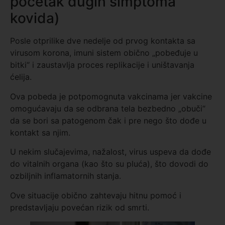
početak dugih simptoma
kovida)
Posle otprilike dve nedelje od prvog kontakta sa
virusom korona, imuni sistem obično „pobeđuje u
bitki“ i zaustavlja proces replikacije i uništavanja
ćelija.
Ova pobeda je potpomognuta vakcinama jer vakcine
omogućavaju da se odbrana tela bezbedno „obuči“
da se bori sa patogenom čak i pre nego što dođe u
kontakt sa njim.
U nekim slučajevima, nažalost, virus uspeva da dođe
do vitalnih organa (kao što su pluća), što dovodi do
ozbiljnih inflamatornih stanja.
Ove situacije obično zahtevaju hitnu pomoć i
predstavljaju povećan rizik od smrti.