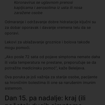
Koronavirus se uglavnom prenosi
kapljicama i aerosolima iz usta ili nosa
zaražene osobe
Odmaranje i održavanje dobre hidratacije ključni su
za dobar oporavak i davanje vremena telu da se
oporavi.
Lekovi za ublažavanje groznice i bolova takođe
mogu pomoći.
„Ako posle 72 sata od pojave simptoma nemate daha
ili vaša temperatura ne prestane, preporučuje se da
potražite medicinsku pomoć“, kaže Beleijeva.
Ova poruka je još važnija za starije osobe, pacijente
sa hroničnim bolestima ili one sa narušenim imunim
sistemom.
Dan 15. pa nadalje: kraj (ili