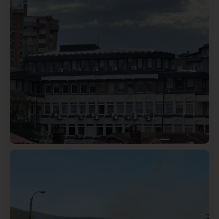
Istaknuto
Politika
327
Rasim Ljajić podneo ostavku na mesto predsednika
SDPS
Hronika
Istaknuto
302
Podignut optužni predlog protiv E.A. zbog napada u
Novom Pazaru, produžen mu pritvor