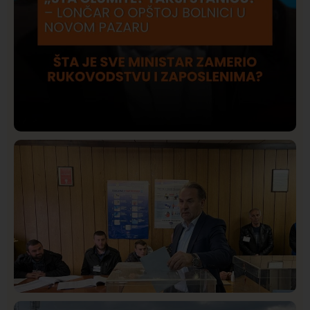
Društvo
Istaknuto
424
Lončar o Opštoj bolnici u Novom Pazaru: „Šta glumite?
Taksi stanicu?“