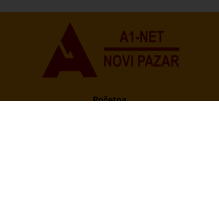
Informera o Anisi Fetahović i Adeli Melajac
Početna
O Nama
Politika Privatnosti
Uslovi korišćenja
Impresum
Kontakt