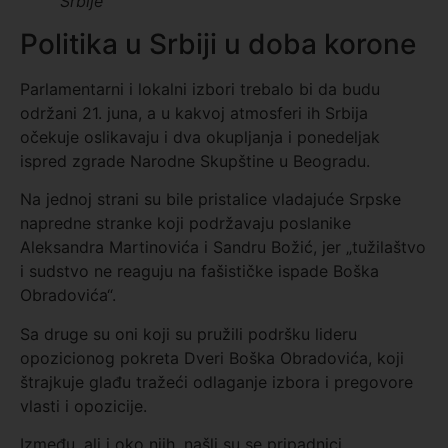
Srbije
Politika u Srbiji u doba korone
Parlamentarni i lokalni izbori trebalo bi da budu
održani 21. juna, a u kakvoj atmosferi ih Srbija
očekuje oslikavaju i dva okupljanja i ponedeljak
ispred zgrade Narodne Skupštine u Beogradu.
Na jednoj strani su bile pristalice vladajuće Srpske
napredne stranke koji podržavaju poslanike
Aleksandra Martinovića i Sandru Božić, jer „tužilaštvo
i sudstvo ne reaguju na fašističke ispade Boška
Obradovića“.
Sa druge su oni koji su pružili podršku lideru
opozicionog pokreta Dveri Boška Obradovića, koji
štrajkuje glađu tražeći odlaganje izbora i pregovore
vlasti i opozicije.
Između, ali i oko njih, našli su se pripadnici