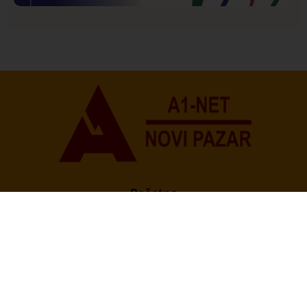
Istaknuto
Politika
177
Organizacija žena SDA Sandžaka osudila tekst
Informera o Anisi Fetahović i Adeli Melajac
Početna
O Nama
Politika Privatnosti
Uslovi korišćenja
Impresum