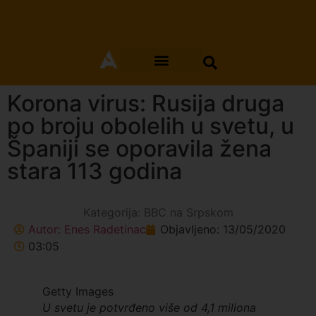
Korona virus: Rusija druga
po broju obolelih u svetu, u
Španiji se oporavila žena
stara 113 godina
Kategorija:
BBC na Srpskom
Autor:
Enes Radetinac
Objavljeno:
13/05/2020
03:05
Getty Images
U svetu je potvrđeno više od 4,1 miliona