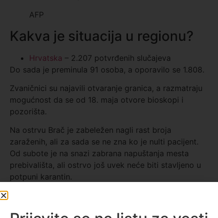
AFP
Kakva je situacija u regionu?
Hrvatska
– 2.207 potvrđenih slučajeva
Do sada je preminula 91 osoba, a oporavilo se 1.808.
Zvaničnici su najavili otvaranje granica, a razmatraju
mogućnost da se od 18. maja otvore bioskopi i
pozorišta.
Na ostrvu Brač je zabeležen nagli rast broja
zaraženih, ali za sada se ne zna ko je nulti pacijent.
Od subote je na snazi zabrana napuštanja mesta
prebivališta, ali ostrvo još uvek neće biti stavljeno u
potpuni karantin.
Bosna i Hercegovina
– 2.158 potvrđenih
slučajeva