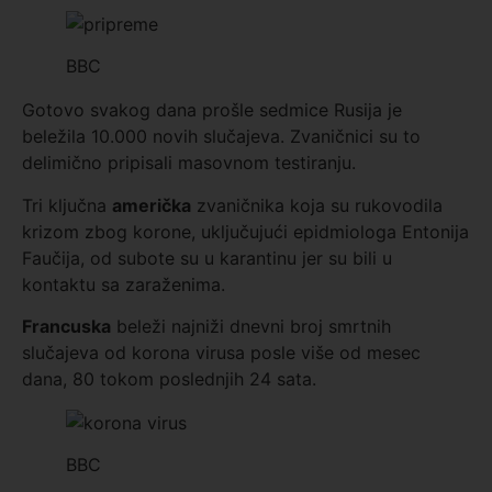
BBC
Gotovo svakog dana prošle sedmice Rusija je
beležila 10.000 novih slučajeva. Zvaničnici su to
delimično pripisali masovnom testiranju.
Tri ključna
američka
zvaničnika koja su rukovodila
krizom zbog korone, uključujući epidmiologa Entonija
Faučija, od subote su u karantinu jer su bili u
kontaktu sa zaraženima.
Francuska
beleži najniži dnevni broj smrtnih
slučajeva od korona virusa posle više od mesec
dana, 80 tokom poslednjih 24 sata.
BBC