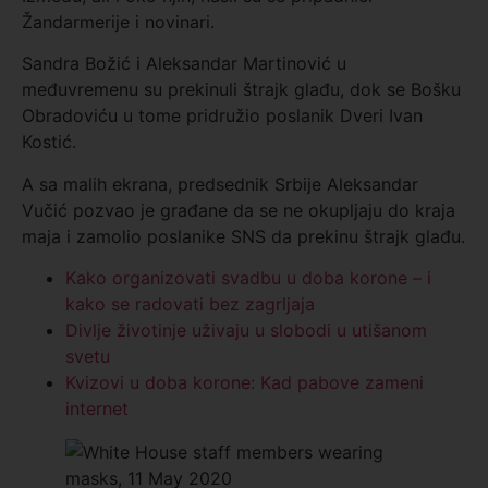
Žandarmerije i novinari.
Sandra Božić i Aleksandar Martinović u
međuvremenu su prekinuli štrajk glađu, dok se Bošku
Obradoviću u tome pridružio poslanik Dveri Ivan
Kostić.
A sa malih ekrana, predsednik Srbije Aleksandar
Vučić pozvao je građane da se ne okupljaju do kraja
maja i zamolio poslanike SNS da prekinu štrajk glađu.
Kako organizovati svadbu u doba korone – i
kako se radovati bez zagrljaja
Divlje životinje uživaju u slobodi u utišanom
svetu
Kvizovi u doba korone: Kad pabove zameni
internet