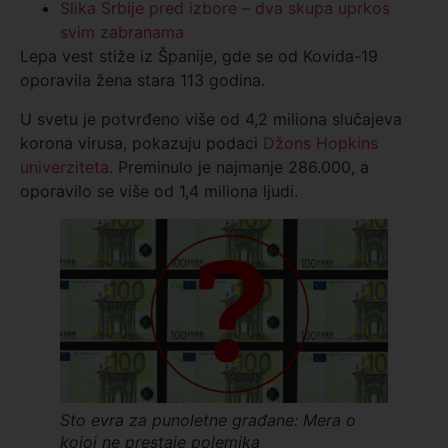
Slika Srbije pred izbore – dva skupa uprkos
svim zabranama
Lepa vest stiže iz Španije, gde se od Kovida-19
oporavila žena stara 113 godina.
U svetu je potvrđeno više od 4,2 miliona slučajeva
korona virusa, pokazuju podaci
Džons Hopkins
univerziteta.
Preminulo je najmanje 286.000, a
oporavilo se više od 1,4 miliona ljudi.
Sto evra za punoletne građane: Mera o
kojoj ne prestaje polemika