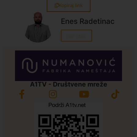
Kopiraj link
Enes Radetinac
Sve vesti
A1TV - Društvene mreže