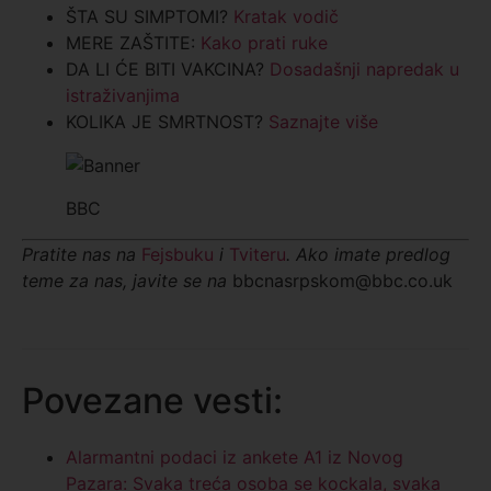
ŠTA SU SIMPTOMI?
Kratak vodič
MERE ZAŠTITE:
Kako prati ruke
DA LI ĆE BITI VAKCINA?
Dosadašnji napredak u
istraživanjima
KOLIKA JE SMRTNOST?
Saznajte više
BBC
Pratite nas na
Fejsbuku
i
Tviteru
. Ako imate predlog
teme za nas, javite se na
bbcnasrpskom@bbc.co.uk
Povezane vesti:
Alarmantni podaci iz ankete A1 iz Novog
Pazara: Svaka treća osoba se kockala, svaka