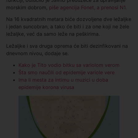
funkciji, odlučilo je Javno preduzeće za upravljanje
morskim dobrom,
piše agencija Fonet, a prenosi N1.
Na 16 kvadratnih metara biće dozvoljene dve ležaljke
i jedan suncobran, a tako će biti i za one koji ne žele
ležaljke, već da samo leže na peškirima.
Ležaljke i sva druga oprema će biti dezinfikovani na
dnevnom nivou, dodaje se.
Kako je Tito vodio bitku sa variolom verom
Šta smo naučili od epidemije variole vere
Ima li mesta za intimu u muzici u doba
epidemije korona virusa