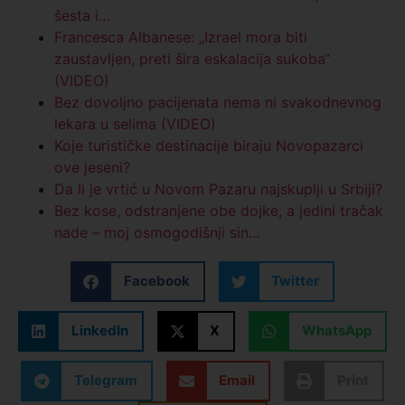
šesta i…
Francesca Albanese: „Izrael mora biti
zaustavljen, preti šira eskalacija sukoba“
(VIDEO)
Bez dovoljno pacijenata nema ni svakodnevnog
lekara u selima (VIDEO)
Koje turističke destinacije biraju Novopazarci
ove jeseni?
Da li je vrtić u Novom Pazaru najskuplji u Srbiji?
Bez kose, odstranjene obe dojke, a jedini tračak
nade – moj osmogodišnji sin…
Facebook
Twitter
LinkedIn
X
WhatsApp
Telegram
Email
Print