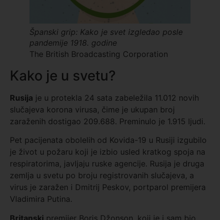
Španski grip: Kako je svet izgledao posle
pandemije 1918. godine
The British Broadcasting Corporation
Kako je u svetu?
Rusija
je u protekla 24 sata zabeležila 11.012 novih
slučajeva korona virusa, čime je ukupan broj
zaraženih dostigao 209.688. Preminulo je 1.915 ljudi.
Pet pacijenata obolelih od Kovida-19 u Rusiji izgubilo
je život u požaru koji je izbio usled kratkog spoja na
respiratorima, javljaju ruske agencije. Rusija je druga
zemlja u svetu po broju registrovanih slučajeva, a
virus je zaražen i Dmitrij Peskov, portparol premijera
Vladimira Putina.
Britanski
premijer Boris Džonson, koji je i sam bio