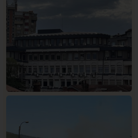
Istaknuto
Politika
327
Rasim Ljajić podneo ostavku na mesto predsednika
SDPS
Hronika
Istaknuto
318
Podignut optužni predlog protiv E.A. zbog napada u
Novom Pazaru, produžen mu pritvor