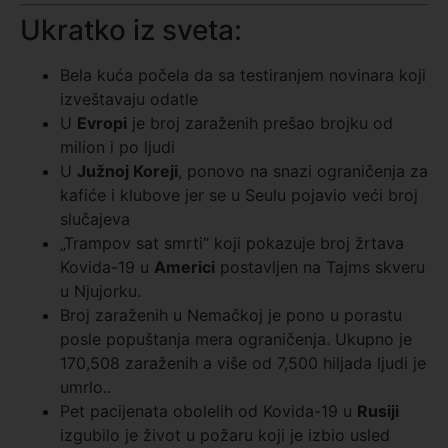
Ukratko iz sveta:
Bela kuća počela da sa testiranjem novinara koji
izveštavaju odatle
U
Evropi
je broj zaraženih prešao brojku od
milion i po ljudi
U
Južnoj Koreji
, ponovo na snazi ograničenja za
kafiće i klubove jer se u Seulu pojavio veći broj
slučajeva
„Trampov sat smrti“ koji pokazuje broj žrtava
Kovida-19 u
Americi
postavljen na Tajms skveru
u Njujorku.
Broj zaraženih u Nemačkoj je pono u porastu
posle popuštanja mera ograničenja. Ukupno je
170,508 zaraženih a više od 7,500 hiljada ljudi je
umrlo..
Pet pacijenata obolelih od Kovida-19 u
Rusiji
izgubilo je život u požaru koji je izbio usled