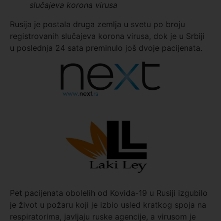
slučajeva korona virusa
Rusija je postala druga zemlja u svetu po broju
registrovanih slučajeva korona virusa, dok je u Srbiji
u poslednja 24 sata preminulo još dvoje pacijenata.
Pet pacijenata obolelih od Kovida-19 u Rusiji izgubilo
je život u požaru koji je izbio usled kratkog spoja na
respiratorima, javljaju ruske agencije, a virusom je