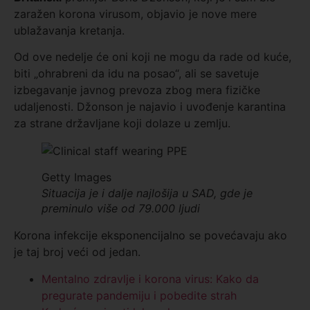
zaražen korona virusom, objavio je nove mere
ublažavanja kretanja.
Od ove nedelje će oni koji ne mogu da rade od kuće,
biti „ohrabreni da idu na posao“, ali se savetuje
izbegavanje javnog prevoza zbog mera fizičke
udaljenosti. Džonson je najavio i uvođenje karantina
za strane državljane koji dolaze u zemlju.
Getty Images
Situacija je i dalje najlošija u SAD, gde je
preminulo više od 79.000 ljudi
Korona infekcije eksponencijalno se povećavaju ako
je taj broj veći od jedan.
Mentalno zdravlje i korona virus: Kako da
pregurate pandemiju i pobedite strah