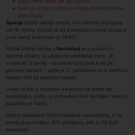
Kada ćemo imati lek za koronu
Kako je strah od korona virusa promenio našu
psihologiju
Španija
beleži najniži dnevni broj smrtnih slučajeva
od 18. marta. Dosad je od posledica korona virusa u
ovoj zemlji preminulo je 26.621.
Stopa širenja virusa u
Nemačkoj
je u porastu u
danima otkako su ublažene određene mere. „R-
vrednost“ u zemlji – prosečan broj ljudi koje će
pacijent zaraziti – sada je 1,1, saopšteno je iz Instituta
Robert Koh za kontrolu bolesti.
Liban će biti u totalnom karantinu od srede do
ponedeljka, pošto su potvrđeni novi slučajevi zaraze,
saopštila je vlada.
Prema podacima Džons Hopkins univerziteta, u toj
zemlji je potvrđeno 870 slučajeva, dok je 26 ljudi
preminulo.