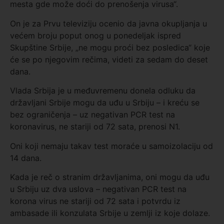
mesta gde može doći do prenošenja virusa“.
On je za Prvu televiziju ocenio da javna okupljanja u
većem broju poput onog u ponedeljak ispred
Skupštine Srbije, „ne mogu proći bez posledica“ koje
će se po njegovim rečima, videti za sedam do deset
dana.
Vlada Srbija je u međuvremenu donela odluku da
državljani Srbije mogu da uđu u Srbiju – i kreću se
bez ograničenja – uz negativan PCR test na
koronavirus, ne stariji od 72 sata, prenosi N1.
Oni koji nemaju takav test moraće u samoizolaciju od
14 dana.
Kada je reč o stranim državljanima, oni mogu da uđu
u Srbiju uz dva uslova – negativan PCR test na
korona virus ne stariji od 72 sata i potvrdu iz
ambasade ili konzulata Srbije u zemlji iz koje dolaze.