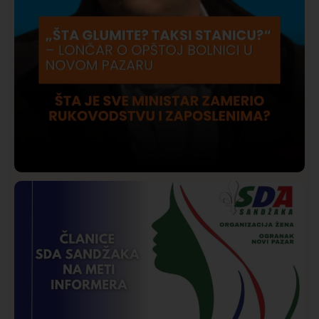
Društvo
Istaknuto
206
Lončar o Opštoj bolnici u Novom Pazaru: „Šta glumite?
Taksi stanicu?“