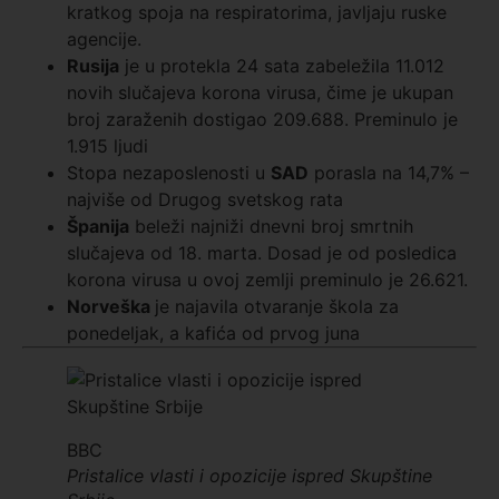
kratkog spoja na respiratorima, javljaju ruske
agencije.
Rusija
je u protekla 24 sata zabeležila 11.012
novih slučajeva korona virusa, čime je ukupan
broj zaraženih dostigao 209.688. Preminulo je
1.915 ljudi
Stopa nezaposlenosti u
SAD
porasla na 14,7% –
najviše od Drugog svetskog rata
Španija
beleži najniži dnevni broj smrtnih
slučajeva od 18. marta. Dosad je od posledica
korona virusa u ovoj zemlji preminulo je 26.621.
Norveška
je najavila otvaranje škola za
ponedeljak, a kafića od prvog juna
BBC
Pristalice vlasti i opozicije ispred Skupštine