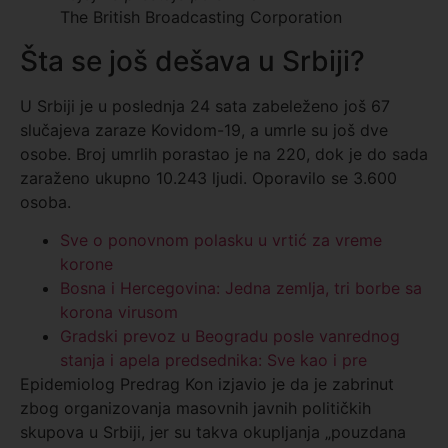
The British Broadcasting Corporation
Šta se još dešava u Srbiji?
U Srbiji je u poslednja 24 sata zabeleženo još 67
slučajeva zaraze Kovidom-19, a umrle su još dve
osobe. Broj umrlih porastao je na 220, dok je do sada
zaraženo ukupno 10.243 ljudi. Oporavilo se 3.600
osoba.
Sve o ponovnom polasku u vrtić za vreme
korone
Bosna i Hercegovina: Jedna zemlja, tri borbe sa
korona virusom
Gradski prevoz u Beogradu posle vanrednog
stanja i apela predsednika: Sve kao i pre
Epidemiolog Predrag Kon izjavio je da je zabrinut
zbog organizovanja masovnih javnih političkih
skupova u Srbiji, jer su takva okupljanja „pouzdana