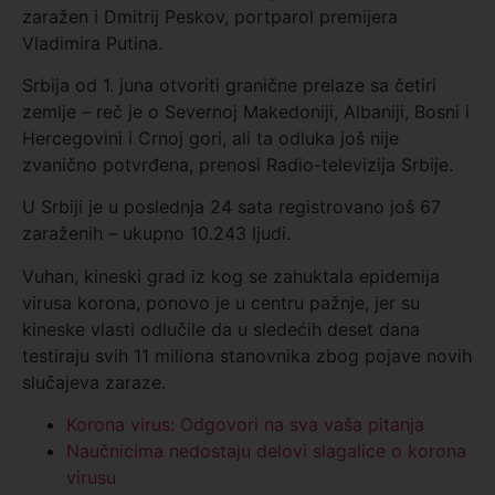
zaražen i Dmitrij Peskov, portparol premijera
Vladimira Putina.
Srbija od 1. juna otvoriti granične prelaze sa četiri
zemlje – reč je o Severnoj Makedoniji, Albaniji, Bosni i
Hercegovini i Crnoj gori, ali ta odluka još nije
zvanično potvrđena, prenosi Radio-televizija Srbije.
U Srbiji je u poslednja 24 sata registrovano još 67
zaraženih – ukupno 10.243 ljudi.
Vuhan, kineski grad iz kog se zahuktala epidemija
virusa korona, ponovo je u centru pažnje, jer su
kineske vlasti odlučile da u sledećih deset dana
testiraju svih 11 miliona stanovnika zbog pojave novih
slučajeva zaraze.
Korona virus: Odgovori na sva vaša pitanja
Naučnicima nedostaju delovi slagalice o korona
virusu