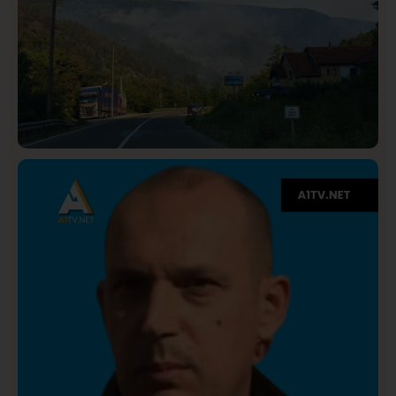
Društvo
Istaknuto
275
Požar od Magliča do Ušća, brda u plamenu –
vatrogasci na terenu