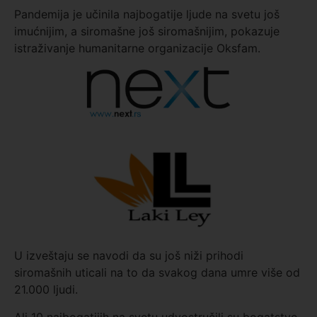
Pandemija je učinila najbogatije ljude na svetu još
imućnijim, a siromašne još siromašnijim, pokazuje
istraživanje humanitarne organizacije Oksfam.
U izveštaju se navodi da su još niži prihodi
siromašnih uticali na to da svakog dana umre više od
21.000 ljudi.
Ali 10 najbogatijih na svetu udvostručili su bogatstvo