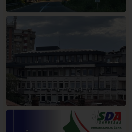
Društvo
Istaknuto
272
Požar od Magliča do Ušća, brda u plamenu –
vatrogasci na terenu
Hronika
Istaknuto
221
Podignut optužni predlog protiv E.A. zbog napada u
Novom Pazaru, produžen mu pritvor