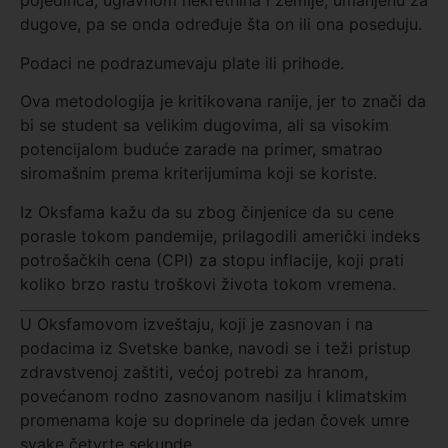
pojedinca, uglavnom nekretnina i zemlje, umanjenu za
dugove, pa se onda određuje šta on ili ona poseduju.
Podaci ne podrazumevaju plate ili prihode.
Ova metodologija je kritikovana ranije, jer to znači da
bi se student sa velikim dugovima, ali sa visokim
potencijalom buduće zarade na primer, smatrao
siromašnim prema kriterijumima koji se koriste.
Iz Oksfama kažu da su zbog činjenice da su cene
porasle tokom pandemije, prilagodili američki indeks
potrošačkih cena (CPI) za stopu inflacije, koji prati
koliko brzo rastu troškovi života tokom vremena.
U Oksfamovom izveštaju, koji je zasnovan i na
podacima iz Svetske banke, navodi se i teži pristup
zdravstvenoj zaštiti, većoj potrebi za hranom,
povećanom rodno zasnovanom nasilju i klimatskim
promenama koje su doprinele da jedan čovek umre
svake četvrte sekunde.