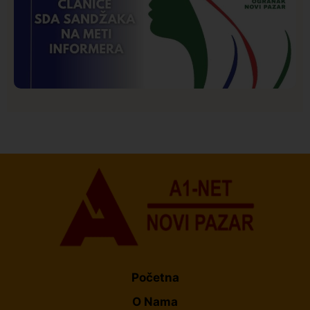
Istaknuto
Politika
172
Organizacija žena SDA Sandžaka osudila tekst
Informera o Anisi Fetahović i Adeli Melajac
Početna
O Nama