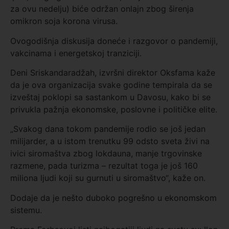
za ovu nedelju) biće održan onlajn zbog širenja
omikron soja korona virusa.
Ovogodišnja diskusija doneće i razgovor o pandemiji,
vakcinama i energetskoj tranziciji.
Deni Sriskandaradžah, izvršni direktor Oksfama kaže
da je ova organizacija svake godine tempirala da se
izveštaj poklopi sa sastankom u Davosu, kako bi se
privukla pažnja ekonomske, poslovne i političke elite.
„Svakog dana tokom pandemije rodio se još jedan
milijarder, a u istom trenutku 99 odsto sveta živi na
ivici siromaštva zbog lokdauna, manje trgovinske
razmene, pada turizma – rezultat toga je još 160
miliona ljudi koji su gurnuti u siromaštvo“, kaže on.
Dodaje da je nešto duboko pogrešno u ekonomskom
sistemu.