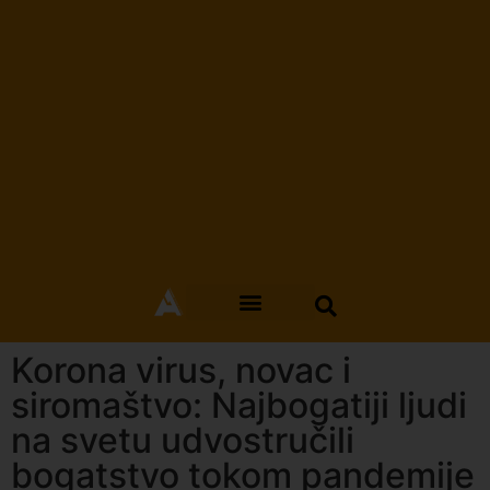
Korona virus, novac i
siromaštvo: Najbogatiji ljudi
na svetu udvostručili
bogatstvo tokom pandemije