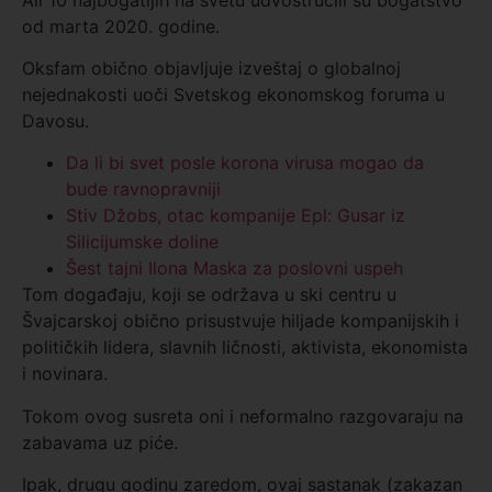
od marta 2020. godine.
Oksfam obično objavljuje izveštaj o globalnoj
nejednakosti uoči Svetskog ekonomskog foruma u ​​
Davosu.
Da li bi svet posle korona virusa mogao da
bude ravnopravniji
Stiv Džobs, otac kompanije Epl: Gusar iz
Silicijumske doline
Šest tajni Ilona Maska za poslovni uspeh
Tom događaju, koji se održava u ski centru u
Švajcarskoj obično prisustvuje hiljade kompanijskih i
političkih lidera, slavnih ličnosti, aktivista, ekonomista
i novinara.
Tokom ovog susreta oni i neformalno razgovaraju na
zabavama uz piće.
Ipak, drugu godinu zaredom, ovaj sastanak (zakazan