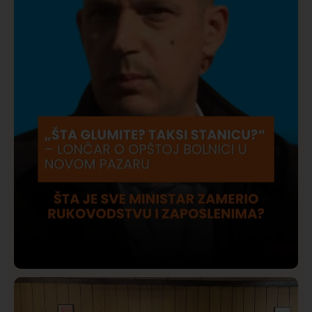
Društvo
Istaknuto
421
Lončar o Opštoj bolnici u Novom Pazaru: „Šta glumite?