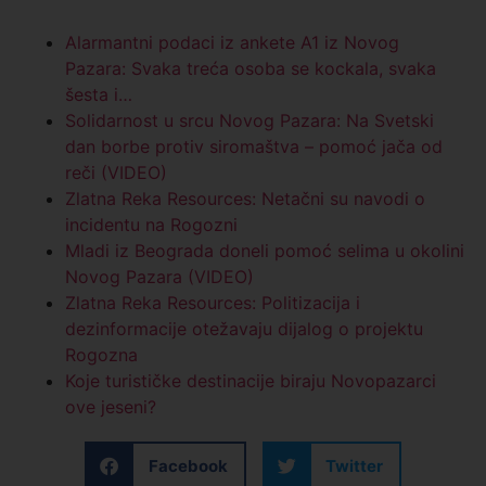
Alarmantni podaci iz ankete A1 iz Novog
Pazara: Svaka treća osoba se kockala, svaka
šesta i…
Solidarnost u srcu Novog Pazara: Na Svetski
dan borbe protiv siromaštva – pomoć jača od
reči (VIDEO)
Zlatna Reka Resources: Netačni su navodi o
incidentu na Rogozni
Mladi iz Beograda doneli pomoć selima u okolini
Novog Pazara (VIDEO)
Zlatna Reka Resources: Politizacija i
dezinformacije otežavaju dijalog o projektu
Rogozna
Koje turističke destinacije biraju Novopazarci
ove jeseni?
Facebook
Twitter