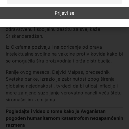
To bi trebalo da obuhvati mnogo naprednije poreske
politike koje donose veće namete na kapital i
bogatstvo, sa prihodima koji se troše na kvalitetnu
zdravstvenu i socijalnu zaštitu za sve, kaže
Sriskandaradžah.
Iz Oksfama pozivaju i na odricanje od prava
intelektualne svojine na vakcine protiv kovida kako bi
se omogućila šira proizvodnja i brža distribucija.
Ranije ovog meseca, Dejvid Malpas, predsednik
Svetske banke, izrazio je zabrinutost zbog širenja
globalne nejednakosti, tvrdeći da bi uticaj inflacije i
mere za njeno suzbijanje verovatno naneli veću štetu
siromašnijim zemljama.
Pogledajte i video o tome kako je Avganistan
pogođen humanitarnom katastrofom nezapamćenih
razmera