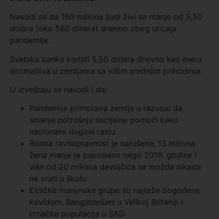
Navodi se da 160 miliona ljudi živi sa manje od 5,50
dolara (oko 560 dinara) dnevno zbog uticaja
pandemije.
Svetska banka koristi 5,50 dolara dnevno kao meru
siromaštva u zemljama sa višim srednjim prihodima.
U izveštaju se navodi i da:
Pandemija primorava zemlje u razvoju da
smanje potrošnju socijalne pomoći kako
nacionalni dugovi rastu
Rodna ravnopravnost je narušena, 13 miliona
žena manje je zaposleno nego 2019. godine i
više od 20 miliona devojčica se možda nikada
ne vrati u školu
Etničke manjinske grupe su najteže pogođene
kovidom, Bangladešani u Velikoj Britaniji i
crnačka populacija u SAD