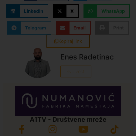
LinkedIn
X
WhatsApp
Telegram
Email
Print
Kopiraj link
Enes Radetinac
Sve vesti
A1TV - Društvene mreže