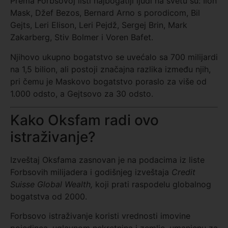
Prema Forbsovoj listi najbogatiji ljudi na svetu su: Ilon
Mask, Džef Bezos, Bernard Arno s porodicom, Bil
Gejts, Leri Elison, Leri Pejdž, Sergej Brin, Mark
Zakarberg, Stiv Bolmer i Voren Bafet.
Njihovo ukupno bogatstvo se uvećalo sa 700 milijardi
na 1,5 bilion, ali postoji značajna razlika između njih,
pri čemu je Maskovo bogatstvo poraslo za više od
1.000 odsto, a Gejtsovo za 30 odsto.
Kako Oksfam radi ovo
istraživanje?
Izveštaj Oksfama zasnovan je na podacima iz liste
Forbsovih milijadera i godišnjeg izveštaja
Credit
Suisse Global Wealth
,
koji prati raspodelu globalnog
bogatstva od 2000.
Forbsovo istraživanje koristi vrednosti imovine