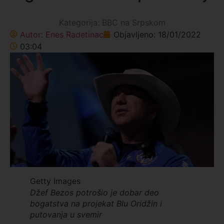
Kategorija:
BBC na Srpskom
Autor:
Enes Radetinac
Objavljeno:
18/01/2022
03:04
Getty Images
Džef Bezos potrošio je dobar deo
bogatstva na projekat Blu Oridžin i
putovanja u svemir