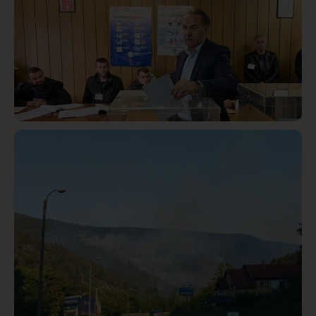
Taksi stanicu?“
Istaknuto
Politika
326
Rasim Ljajić podneo ostavku na mesto predsednika
SDPS