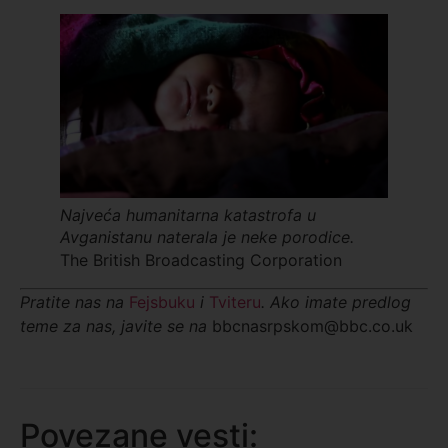
Najveća humanitarna katastrofa u
Avganistanu naterala je neke porodice.
The British Broadcasting Corporation
Pratite nas na
Fejsbuku
i
Tviteru
. Ako imate predlog
teme za nas, javite se na
bbcnasrpskom@bbc.co.uk
Povezane vesti: