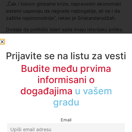
„Čak i tokom globalne krize, nepravedni ekonomski
sistemi uspevaju da nagrade najbogatije, ali ne i da
zaštite najsiromašnije“, rekao je Sriskandaradžah.
Dodaje da politički lideri sada imaju istorijsku priliku
da podrže hrabrije ekonomske strategije i da
„promene smrtonosni kurs na kojem se nalazimo“.
Prijavite se na listu za vesti
Budite među prvima
informisani o
događajima
u regionu
Email
Getty Images
Mnoge devojčice se neće vratiti u školu
posle pandemije