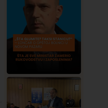
Društvo
Istaknuto
422
Lončar o Opštoj bolnici u Novom
Pazaru: „Šta glumite? Taksi stanicu?“