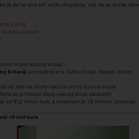
o je da ne sme biti većih okupljanja, već da se doček Nov
ona u Srbiji
 korona virusom
n
 novim sojem korona virusa
oj Britaniji
, pronađena je u Južnoj Koreji, Kanadi i širom
koji ne žele da prime vakcinu protiv korona virusa
likim su pritiskom zbog velikog broja zaraženih
 od 81,2 milion ljudi, a preminulo je 1.8 miliona, pokazuju
ovid-19 kod kuće