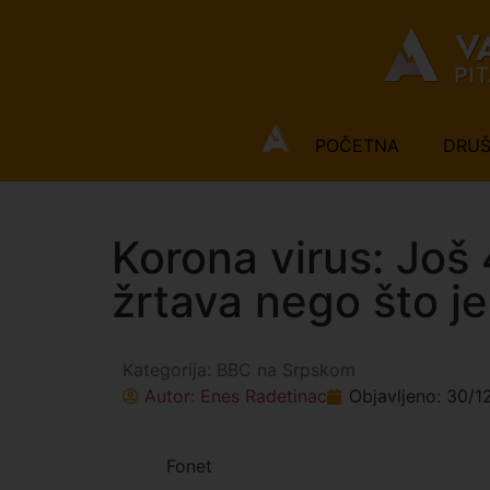
POČETNA
DRU
Korona virus: Još 
žrtava nego što je
Kategorija:
BBC na Srpskom
Autor:
Enes Radetinac
Objavljeno:
30/1
Fonet