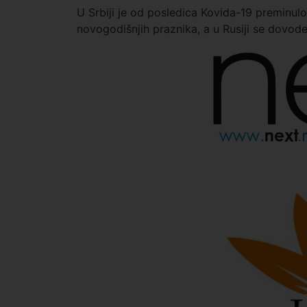
U Srbiji je od posledica Kovida-19 preminulo 
novogodišnjih praznika, a u Rusiji se dovod