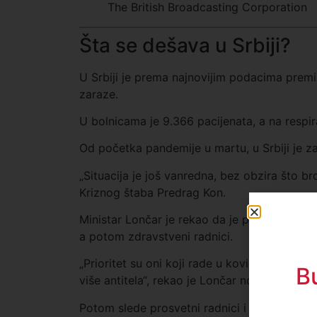
The British Broadcasting Corporation
Šta se dešava u Srbiji?
U Srbiji je prema najnovijim podacima premin
zaraze.
U bolnicama je 9.366 pacijenata, a na respi
Od početka pandemije u martu, u Srbiji je za
„Situacija je još vanredna, bez obzira što b
Kriznog štaba Predrag Kon.
Ministar Lončar je rekao da je plan vakcinacij
a potom zdravstveni radnici.
„Prioritet su oni koji rade u kovid sistemu ko
B
više antitela“, rekao je Lončar novinarima.
Potom slede prosvetni radnici i državni služ