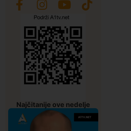
Najčitanije ove nedelje