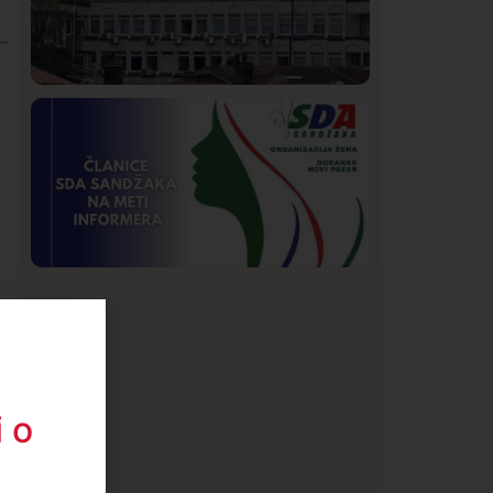
Hronika
Istaknuto
269
Podignut optužni predlog protiv E.A.
zbog napada u Novom Pazaru,
produžen mu pritvor
Istaknuto
Politika
173
Organizacija žena SDA Sandžaka osudila
tekst Informera o Anisi Fetahović i Adeli
Melajac
 o