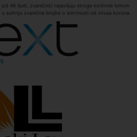
još 46 ljudi, zvaničnici najavljuju stroge kontrole tokom
e u sumnju zvanične brojke o smrtnosti od virusa korona.