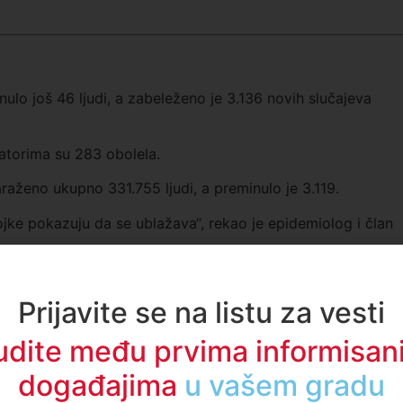
ulo još 46 ljudi, a zabeleženo je 3.136 novih slučajeva
ratorima su 283 obolela.
raženo ukupno 331.755 ljudi, a preminulo je 3.119.
rojke pokazuju da se ublažava“, rekao je epidemiolog i član
e u Srbiji „razrađen“, te da su prioritet stariji od 70 godina,
Prijavite se na listu za vesti
ji do sad nisu oboleli, a potom oni koji su oboleli i nemaju
udite među prvima informisani
događajima
u regionu
benici koji rade sa stanovništvom, a za njima hronični