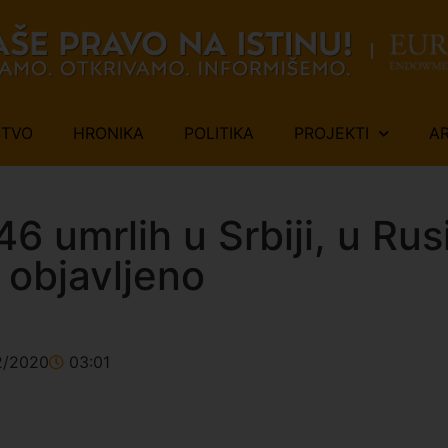
ŠTVO
HRONIKA
POLITIKA
PROJEKTI
A
46 umrlih u Srbiji, u Rus
 objavljeno
2/2020
03:01