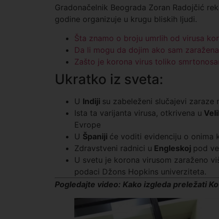
Gradonačelnik Beograda Zoran Radojčić reka
godine organizuje u krugu bliskih ljudi.
Šta znamo o broju umrlih od virusa kor
Da li mogu da dojim ako sam zaražena
Zašto je korona virus toliko smrtonosa
Ukratko iz sveta:
U
Indiji
su zabeleženi slučajevi zaraze
Ista ta varijanta virusa, otkrivena u
Velik
Evrope
U
Španiji
će voditi evidenciju o onima 
Zdravstveni radnici u
Engleskoj
pod ve
U svetu je korona virusom zaraženo više
podaci Džons Hopkins univerziteta.
Pogledajte video:
Kako izgleda preležati K