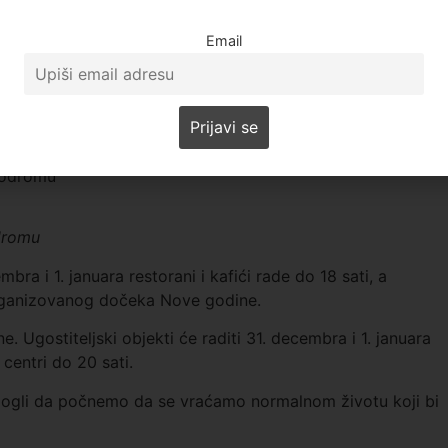
Email
 ostali građani Srbije u kojoj je, prema rečima Predraga
di.
akcina od 4. januara, kada će, kako očekuje, biti završeno i
 Srbije.
dromu
ra i 1. januara restorani i kafići rade do 18 sati, a
organizovanog dočeka Nove godine.
Ugostiteljski objekti će raditi 31. decembra i 1. januara
centri do 20 sati.
 mogli da počnemo da se vraćamo normalnom životu koji bi