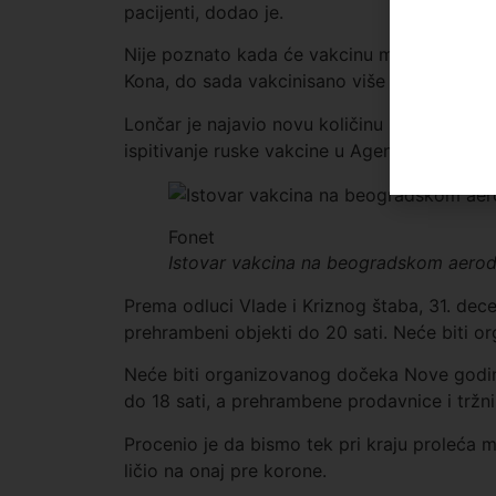
pacijenti, dodao je.
Nije poznato kada će vakcinu moći da dobiju
Kona, do sada vakcinisano više od hiljadu lju
Lončar je najavio novu količinu Fajzerovih v
ispitivanje ruske vakcine u Agenciji za lekove
Fonet
Istovar vakcina na beogradskom aero
Prema odluci Vlade i Kriznog štaba, 31. decemb
prehrambeni objekti do 20 sati. Neće biti 
Neće biti organizovanog dočeka Nove godine. 
do 18 sati, a prehrambene prodavnice i tržni 
Procenio je da bismo tek pri kraju proleća
ličio na onaj pre korone.