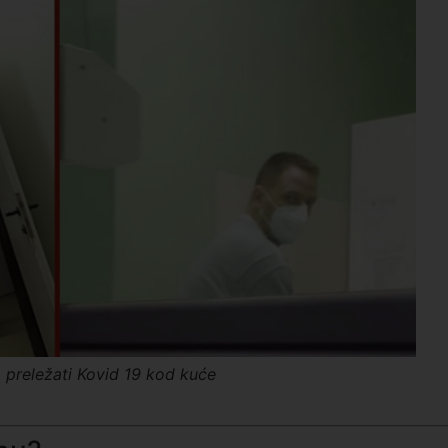
 preležati Kovid 19 kod kuće