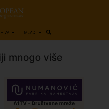
RHIVA
MLADI
iji mnogo više
A1TV - Društvene mreže