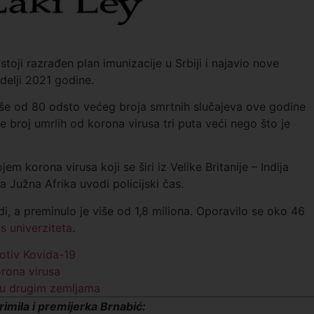
stoji razrađen plan imunizacije u Srbiji i najavio nove
delji 2021 godine.
više od 80 odsto većeg broja smrtnih slučajeva ove godine
 broj umrlih od korona virusa tri puta veći nego što je
m korona virusa koji se širi iz Velike Britanije – Indija
 a Južna Afrika uvodi policijski čas.
di, a preminulo je više od 1,8 miliona. Oporavilo se oko 46
 univerziteta
.
rotiv Kovida-19
orona virusa
o u drugim zemljama
 primila i premijerka Brnabić: