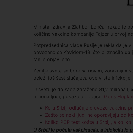
Ministar zdravlja Zlatibor Lončar rekao je po
količine vakcine kompanije Fajzer u prvoj ne
Potpredsednica vlade Rusije je rekla da je 
povezano sa Kovidom-19, što bi značilo da je
ranije objavljeno.
Zemlje sveta se bore sa novim, zaraznijim soje
beleži još šest slučajeva ove vrste infekcije,
U svetu je do sada zaraženo 81,2 miliona lju
miliona ljudi, pokazuju podaci
Džons Hopkins
Ko u Srbiji odlučuje o uvozu vakcine p
Zašto se neki ljudi ne oporavljaju od k
Koliko PCR test košta u Srbiji, a kolik
U Srbiji je počela vakcinacija, a injekciju je