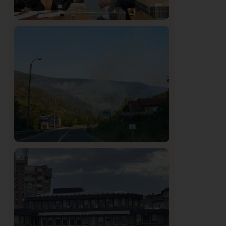
Istaknuto
Politika
326
Rasim Ljajić podneo ostavku na mesto
predsednika SDPS
Društvo
Istaknuto
272
Požar od Magliča do Ušća, brda u
plamenu – vatrogasci na terenu