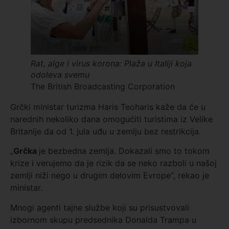
Rat, alge i virus korona: Plaža u Italiji koja
odoleva svemu
The British Broadcasting Corporation
Grčki ministar turizma Haris Teoharis kaže da će u
narednih nekoliko dana omogućiti turistima iz Velike
Britanije da od 1. jula uđu u zemlju bez restrikcija.
„
Grčka
je bezbedna zemlja. Dokazali smo to tokom
krize i verujemo da je rizik da se neko razboli u našoj
zemlji niži nego u drugim delovim Evrope“, rekao je
ministar.
Mnogi agenti tajne službe koji su prisustvovali
izbornom skupu predsednika Donalda Trampa u