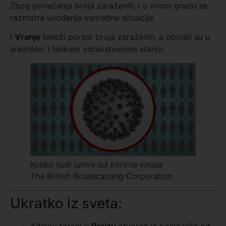
Zbog povećanja broja zaraženih, i u ovom gradu se
razmatra uvođenje vanredne situacije.
I
Vranje
beleži porast broja zaraženih, a oboleli su u
srednjem i teškom zdravstvenom stanju.
Koliko ljudi umire od korona virusa
The British Broadcasting Corporation
Ukratko iz sveta: