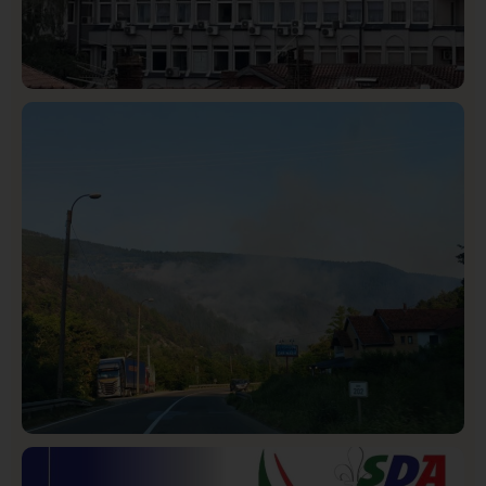
Hronika
Istaknuto
338
Podignut optužni predlog protiv E.A. zbog napada u
Novom Pazaru, produžen mu pritvor
Društvo
Istaknuto
276