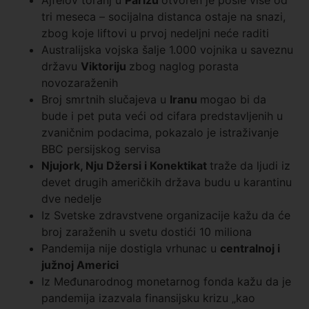
Ajfelov toranj u
Parizu
otvoren je posle više od
tri meseca – socijalna distanca ostaje na snazi,
zbog koje liftovi u prvoj nedeljni neće raditi
Australijska vojska šalje 1.000 vojnika u saveznu
državu
Viktoriju
zbog naglog porasta
novozaraženih
Broj smrtnih slučajeva u
Iranu
mogao bi da
bude i pet puta veći od cifara predstavljenih u
zvaničnim podacima, pokazalo je istraživanje
BBC persijskog servisa
Njujork, Nju Džersi i Konektikat
traže da ljudi iz
devet drugih američkih država budu u karantinu
dve nedelje
Iz Svetske zdravstvene organizacije kažu da će
broj zaraženih u svetu dostići 10 miliona
Pandemija nije dostigla vrhunac u
centraln
o
j i
južnoj Americi
Iz Međunarodnog monetarnog fonda kažu da je
pandemija izazvala finansijsku krizu „kao