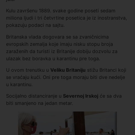
Kulu završenu 1889. svake godine poseti sedam
miliona ljudi i tri četvrtine posetica je iz inostranstva,
pokazuju podaci na sajtu.
Britanska vlada dogovara se sa zvaničnicima
evropskih zemalja koje imaju nisku stopu broja
zaraženih da turisti iz Britanije dobiju dozvolu za
ulazak bez boravka u karantinu pre toga.
U ovom trenutku u
Veliku Britaniju
stižu Britanci koji
se vraćaju kući. Oni pre toga moraju biti dve nedelje
u karantinu.
Socijalno distanciranje u
Severnoj Irskoj
će sa dva
biti smanjeno na jedan metar.