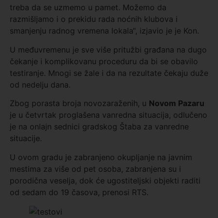
treba da se uzmemo u pamet. Možemo da
razmišljamo i o prekidu rada noćnih klubova i
smanjenju radnog vremena lokala“, izjavio je je Kon.
U međuvremenu je sve više pritužbi građana na dugo
čekanje i komplikovanu proceduru da bi se obavilo
testiranje. Mnogi se žale i da na rezultate čekaju duže
od nedelju dana.
Zbog porasta broja novozaraženih, u
Novom Pazaru
je u četvrtak proglašena vanredna situacija, odlučeno
je na onlajn sednici gradskog Štaba za vanredne
situacije.
U ovom gradu je zabranjeno okupljanje na javnim
mestima za više od pet osoba, zabranjena su i
porodična veselja, dok će ugostiteljski objekti raditi
od sedam do 19 časova, prenosi RTS.