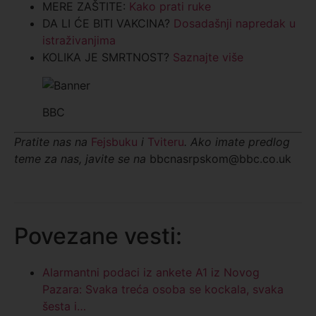
MERE ZAŠTITE:
Kako prati ruke
DA LI ĆE BITI VAKCINA?
Dosadašnji napredak u
istraživanjima
KOLIKA JE SMRTNOST?
Saznajte više
BBC
Pratite nas na
Fejsbuku
i
Tviteru
. Ako imate predlog
teme za nas, javite se na
bbcnasrpskom@bbc.co.uk
Povezane vesti:
Alarmantni podaci iz ankete A1 iz Novog
Pazara: Svaka treća osoba se kockala, svaka
šesta i…