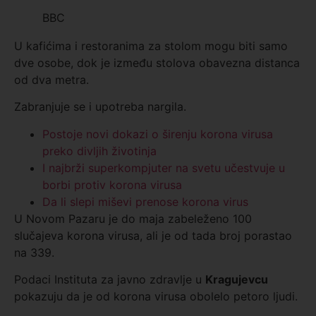
BBC
U kafićima i restoranima za stolom mogu biti samo
dve osobe, dok je između stolova obavezna distanca
od dva metra.
Zabranjuje se i upotreba nargila.
Postoje novi dokazi o širenju korona virusa
preko divljih životinja
I najbrži superkompjuter na svetu učestvuje u
borbi protiv korona virusa
Da li slepi miševi prenose korona virus
U Novom Pazaru je do maja zabeleženo 100
slučajeva korona virusa, ali je od tada broj porastao
na 339.
Podaci Instituta za javno zdravlje u
Kragujevcu
pokazuju da je od korona virusa obolelo petoro ljudi.