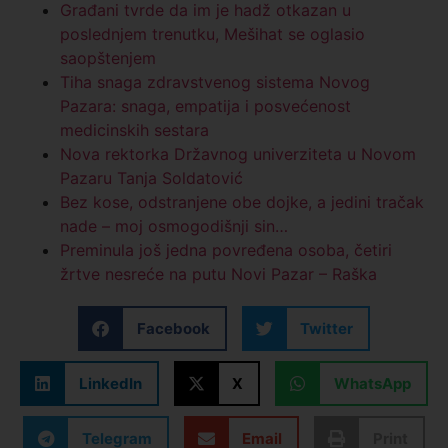
Građani tvrde da im je hadž otkazan u
poslednjem trenutku, Mešihat se oglasio
saopštenjem
Tiha snaga zdravstvenog sistema Novog
Pazara: snaga, empatija i posvećenost
medicinskih sestara
Nova rektorka Državnog univerziteta u Novom
Pazaru Tanja Soldatović
Bez kose, odstranjene obe dojke, a jedini tračak
nade – moj osmogodišnji sin…
Preminula još jedna povređena osoba, četiri
žrtve nesreće na putu Novi Pazar – Raška
Facebook
Twitter
LinkedIn
X
WhatsApp
Telegram
Email
Print