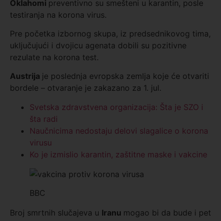
Oklahomi
preventivno su smešteni u karantin, posle
testiranja na korona virus.
Pre početka izbornog skupa, iz predsednikovog tima,
uključujući i dvojicu agenata dobili su pozitivne
rezulate na korona test.
Austrija
je poslednja evropska zemlja koje će otvariti
bordele – otvaranje je zakazano za 1. jul.
Svetska zdravstvena organizacija: Šta je SZO i
šta radi
Naučnicima nedostaju delovi slagalice o korona
virusu
Ko je izmislio karantin, zaštitne maske i vakcine
BBC
Broj smrtnih slučajeva u
Iranu
mogao bi da bude i pet