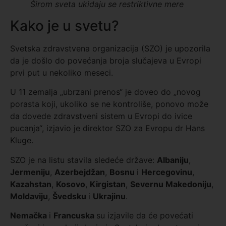
Širom sveta ukidaju se restriktivne mere
Kako je u svetu?
Svetska zdravstvena organizacija (SZO) je upozorila
da je došlo do povećanja broja slučajeva u Evropi
prvi put u nekoliko meseci.
U 11 zemalja „ubrzani prenos“ je doveo do „novog
porasta koji, ukoliko se ne kontroliše, ponovo može
da dovede zdravstveni sistem u Evropi do ivice
pucanja“, izjavio je direktor SZO za Evropu dr Hans
Kluge.
SZO je na listu stavila sledeće države:
Albaniju
,
Jermeniju
,
Azerbejdžan
,
Bosnu
i
Hercegovinu
,
Kazahstan
,
Kosovo
,
Kirgistan
,
Severnu Makedoniju
,
Moldaviju
,
Švedsku
i
Ukrajinu
.
Nemačka
i
Francuska
su izjavile da će povećati