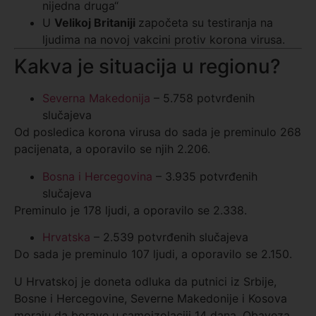
nijedna druga“
U
Velikoj Britaniji
započeta su testiranja na
ljudima na novoj vakcini protiv korona virusa.
Kakva je situacija u regionu?
Severna Makedonija
– 5.758 potvrđenih
slučajeva
Od posledica korona virusa do sada je preminulo 268
pacijenata, a oporavilo se njih 2.206.
Bosna i Hercegovina
– 3.935 potvrđenih
slučajeva
Preminulo je 178 ljudi, a oporavilo se 2.338.
Hrvatska
– 2.539 potvrđenih slučajeva
Do sada je preminulo 107 ljudi, a oporavilo se 2.150.
U Hrvatskoj je doneta odluka da putnici iz Srbije,
Bosne i Hercegovine, Severne Makedonije i Kosova
moraju da borave u samoizolaciji 14 dana. Obaveza