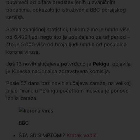
puta veći od cifara predstavljenih u zvaničnim
podacima, pokazalo je istraživanje BBC persijskog
servisa.
Prema zvaničnoj statistici, tokom zime je umrlo više
od 6.400 ljudi nego što je uobičajeno za taj period –
što je 5.000 više od broja ljudi umrlih od posledica
korona virusa.
Još 13 novih slučajeva potvrđeno je
Pekigu
, objavila
je Kineska nacionalna zdravstvena komisija.
Posle 57 dana bez novih slučajeva zaraze, na velikoj
pijaci hrane u Pekingu početkom meseca je ponovo
izbila zaraza.
BBC
ŠTA SU SIMPTOMI?
Kratak vodič