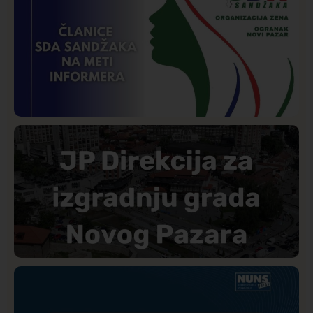
Požar od Magliča do Ušća, brda u plamenu –
vatrogasci na terenu
Istaknuto
Politika
179
Organizacija žena SDA Sandžaka osudila tekst
Informera o Anisi Fetahović i Adeli Melajac
Društvo
Istaknuto
174
Direkcija se izvinila A1tv.net zbog pretnji upućenih
novinaru: Biće utvrđena odgovornost učesnika