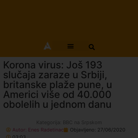
Korona virus: Još 193
slučaja zaraze u Srbiji,
britanske plaže pune, u
Americi više od 40.000
obolelih u jednom danu
Kategorija:
BBC na Srpskom
Autor:
Enes Radetinac
Objavljeno:
27/06/2020
03:03