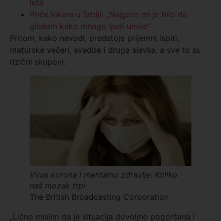
leta
Priče lekara u Srbiji: „Najgore mi je bilo da
gledam kako mnogo ljudi umire“
Pritom, kako navodi, predstoje prijemni ispiti,
maturske večeri, svadbe i druga slavlja, a sve to su
rizični skupovi.
Virus korona i mentalno zdravlje: Koliko
naš mozak trpi
The British Broadcasting Corporation
„Lično mislim da je situacija dovoljno pogoršana i