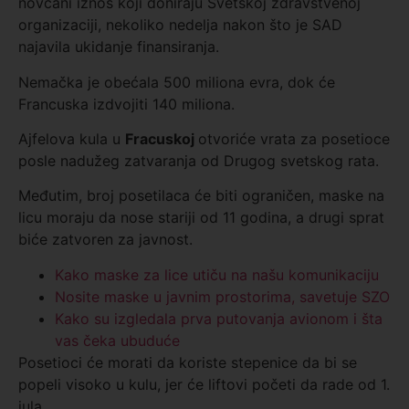
novčani iznos koji doniraju Svetskoj zdravstvenoj
organizaciji, nekoliko nedelja nakon što je SAD
najavila ukidanje finansiranja.
Nemačka je obećala 500 miliona evra, dok će
Francuska izdvojiti 140 miliona.
Ajfelova kula u
Fracuskoj
otvoriće vrata za posetioce
posle nadužeg zatvaranja od Drugog svetskog rata.
Međutim, broj posetilaca će biti ograničen, maske na
licu moraju da nose stariji od 11 godina, a drugi sprat
biće zatvoren za javnost.
Kako maske za lice utiču na našu komunikaciju
Nosite maske u javnim prostorima, savetuje SZO
Kako su izgledala prva putovanja avionom i šta
vas čeka ubuduće
Posetioci će morati da koriste stepenice da bi se
popeli visoko u kulu, jer će liftovi početi da rade od 1.
jula.