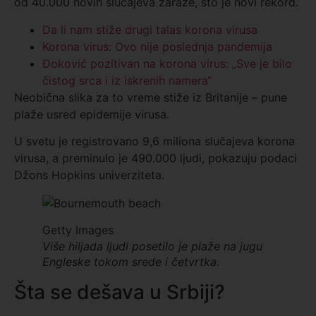
od 40.000 novih slučajeva zaraze, što je novi rekord.
Da li nam stiže drugi talas korona virusa
Korona virus: Ovo nije poslednja pandemija
Đoković pozitivan na korona virus: „Sve je bilo
čistog srca i iz iskrenih namera“
Neobična slika za to vreme stiže iz Britanije – pune
plaže usred epidemije virusa.
U svetu je registrovano 9,6 miliona slučajeva korona
virusa, a preminulo je 490.000 ljudi, pokazuju podaci
Džons Hopkins univerziteta.
Getty Images
Više hiljada ljudi posetilo je plaže na jugu
Engleske tokom srede i četvrtka.
Šta se dešava u Srbiji?