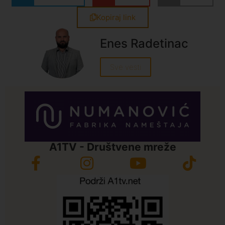
Kopiraj link
Enes Radetinac
Sve vesti
A1TV - Društvene mreže