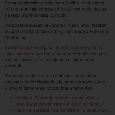
Prema poslednjim podacima u Srbiji su zabeležena
193 nova slučaja zaraze, od 8.495 testiranih, dok se
na respiratorima nalazi 26 ljudi.
Od početka epidemije korona virusa u Srbiji testirani
su uzorci 374.875 ljudi, od kojih je virus potvrđen kod
13.565 ljudi.
Epidemiolog Predrag Kon je tokom gostovanja na
televiziji Pink
rekao da 57 odsto novobolelih ne zna
gde se zarazilo, što je, kako kaže, alarmantan
podatak.
To pokazuje da je virus u cirkulaciji, a posebna
opasnost od inficiranja je u javnom saobraćaju, kao i
u drugim zatvorenim prostorima, smatra Kon.
Klabing u Beogradu u doba korone: „Sve je
prepušteno savesti vlasnika klubova i gostiju“
Kako će izgledati muzički festivali u Srbiji ovog