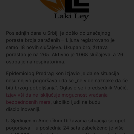
Poslednjih dana u Srbiji je došlo do značajnog
porasta broja zaraženih – 1. juna registrovano je
samo 18 novih slučajeva. Ukupan broj žrtava
porastao je na 265. Aktivno je 1.068 slučajeva, a 26
osoba je na respiratorima.
Epidemiolog Predrag Kon izjavio je da se situacija
nesumnjivo pogoršava i da se „ne vide naznake da će
biti brzog poboljšanja“. Oglasio se i predsednik Vučić,
izjavivši da ne isključuje mogućnost vraćanja
bezbednosnih mera,
ukoliko ljudi ne budu
disciplinovaniji.
U Sjedinjenim Američkim Državama situacija se opet
pogoršava – u poslednja 24 sata zabeleženo je više