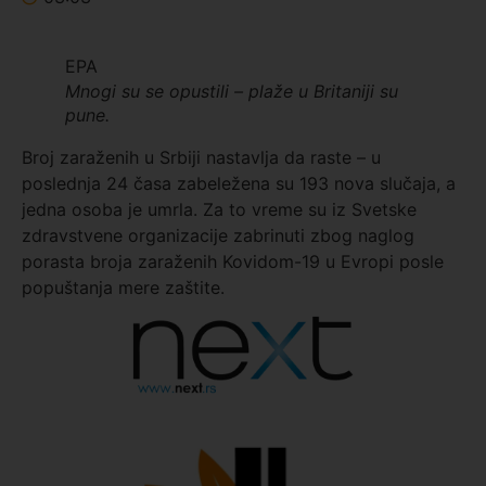
EPA
Mnogi su se opustili – plaže u Britaniji su
pune.
Broj zaraženih u Srbiji nastavlja da raste – u
poslednja 24 časa zabeležena su 193 nova slučaja, a
jedna osoba je umrla. Za to vreme su iz Svetske
zdravstvene organizacije zabrinuti zbog naglog
porasta broja zaraženih Kovidom-19 u Evropi posle
popuštanja mere zaštite.