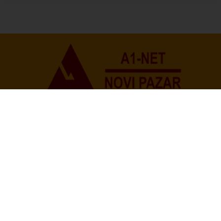
Društvo
Istaknuto
172
NUNS: Osuđujemo zastrašivanje redakcije A1tv iz
Novog Pazara
Početna
O Nama
Politika Privatnosti
Uslovi korišćenja
Impresum
Kontakt