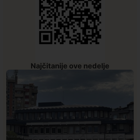
Najčitanije ove nedelje