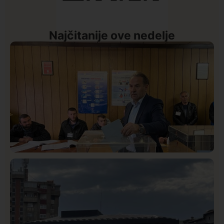
Najčitanije ove nedelje
Istaknuto
Politika
327
Rasim Ljajić podneo ostavku na mesto predsednika
SDPS