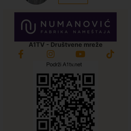
A1TV - Društvene mreže