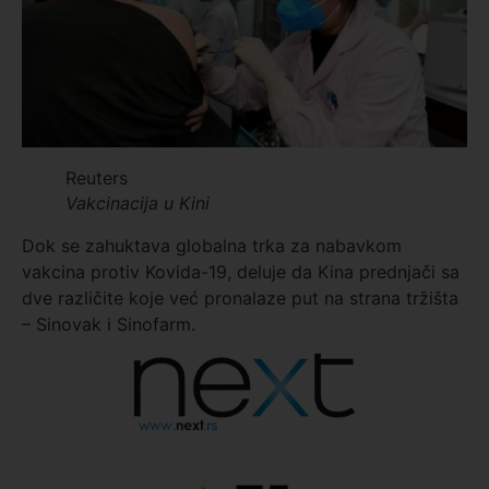
Reuters
Vakcinacija u Kini
Dok se zahuktava globalna trka za nabavkom
vakcina protiv Kovida-19, deluje da Kina prednjači sa
dve različite koje već pronalaze put na strana tržišta
– Sinovak i Sinofarm.