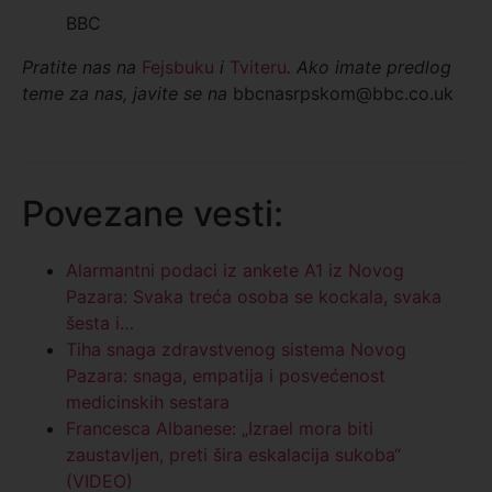
BBC
Pratite nas na
Fejsbuku
i
Tviteru
. Ako imate predlog
teme za nas, javite se na
bbcnasrpskom@bbc.co.uk
Povezane vesti:
Alarmantni podaci iz ankete A1 iz Novog
Pazara: Svaka treća osoba se kockala, svaka
šesta i…
Tiha snaga zdravstvenog sistema Novog
Pazara: snaga, empatija i posvećenost
medicinskih sestara
Francesca Albanese: „Izrael mora biti
zaustavljen, preti šira eskalacija sukoba“
(VIDEO)