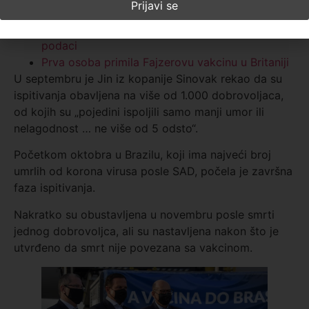
vaš DNK
Sva pitanja i odgovori o prvoj vakcini – novi
podaci
Prva osoba primila Fajzerovu vakcinu u Britaniji
U septembru je Jin iz kopanije Sinovak rekao da su
ispitivanja obavljena na više od 1.000 dobrovoljaca,
od kojih su „pojedini ispoljili samo manji umor ili
nelagodnost … ne više od 5 odsto“.
Početkom oktobra u Brazilu, koji ima najveći broj
umrlih od korona virusa posle SAD, počela je završna
faza ispitivanja.
Nakratko su obustavljena u novembru posle smrti
jednog dobrovoljca, ali su nastavljena nakon što je
utvrđeno da smrt nije povezana sa vakcinom.