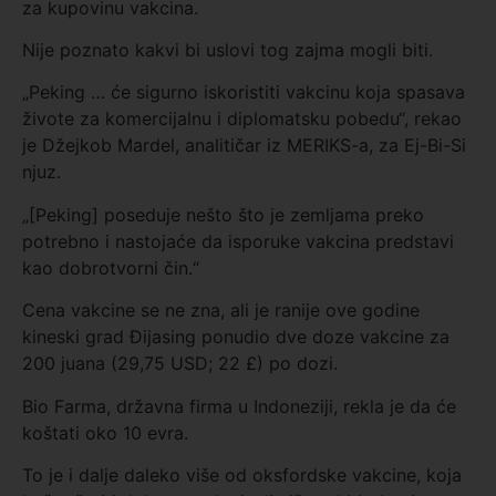
za kupovinu vakcina.
Nije poznato kakvi bi uslovi tog zajma mogli biti.
„Peking … će sigurno iskoristiti vakcinu koja spasava
živote za komercijalnu i diplomatsku pobedu“, rekao
je Džejkob Mardel, analitičar iz MERIKS-a, za Ej-Bi-Si
njuz.
„[Peking] poseduje nešto što je zemljama preko
potrebno i nastojaće da isporuke vakcina predstavi
kao dobrotvorni čin.“
Cena vakcine se ne zna, ali je ranije ove godine
kineski grad Đijasing ponudio dve doze vakcine za
200 juana (29,75 USD; 22 £) po dozi.
Bio Farma, državna firma u Indoneziji, rekla je da će
koštati oko 10 evra.
To je i dalje daleko više od oksfordske vakcine, koja