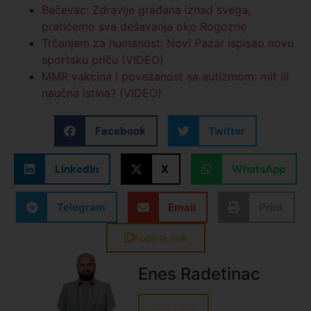
Bačevac: Zdravlje građana iznad svega,
pratićemo sva dešavanja oko Rogozne
Trčanjem za humanost: Novi Pazar ispisao novu
sportsku priču (VIDEO)
MMR vakcina i povezanost sa autizmom: mit ili
naučna istina? (VIDEO)
Facebook
Twitter
LinkedIn
X
WhatsApp
Telegram
Email
Print
Kopiraj link
Enes Radetinac
Sve vesti