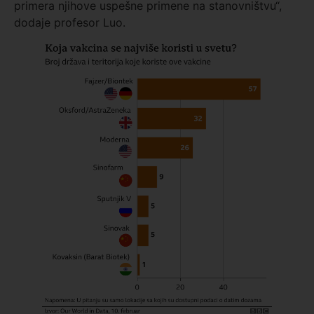
primera njihove uspešne primene na stanovništvu“,
dodaje profesor Luo.