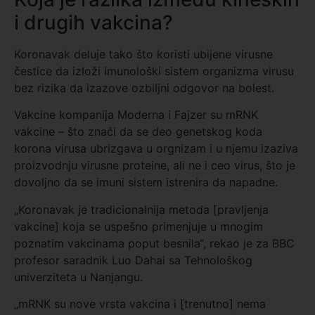
i drugih vakcina?
Koronavak deluje tako što koristi ubijene virusne
čestice da izloži imunološki sistem organizma virusu
bez rizika da izazove ozbiljni odgovor na bolest.
Vakcine kompanija Moderna i Fajzer su mRNK
vakcine – što znači da se deo genetskog koda
korona virusa ubrizgava u orgnizam i u njemu izaziva
proizvodnju virusne proteine, ali ne i ceo virus, što je
dovoljno da se imuni sistem istrenira da napadne.
„Koronavak je tradicionalnija metoda [pravljenja
vakcine] koja se uspešno primenjuje u mnogim
poznatim vakcinama poput besnila“, rekao je za BBC
profesor saradnik Luo Dahai sa Tehnološkog
univerziteta u Nanjangu.
„mRNK su nove vrsta vakcina i [trenutno] nema