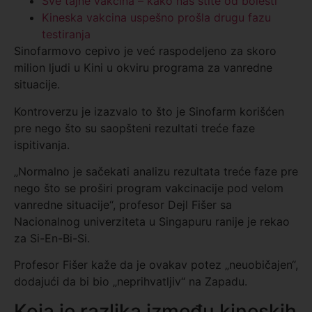
Sve tajne vakcina – kako nas štite od bolesti
Kineska vakcina uspešno prošla drugu fazu
testiranja
Sinofarmovo cepivo je već raspodeljeno za skoro
milion ljudi u Kini u okviru programa za vanredne
situacije.
Kontroverzu je izazvalo to što je Sinofarm korišćen
pre nego što su saopšteni rezultati treće faze
ispitivanja.
„Normalno je sačekati analizu rezultata treće faze pre
nego što se proširi program vakcinacije pod velom
vanredne situacije“, profesor Dejl Fišer sa
Nacionalnog univerziteta u Singapuru ranije je rekao
za Si-En-Bi-Si.
Profesor Fišer kaže da je ovakav potez „neuobičajen“,
dodajući da bi bio „neprihvatljiv“ na Zapadu.
Koja je razlika između kineskih