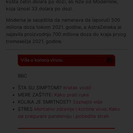
košta četiri dolara po dozi, ali niže od Modernine,
koja iznosi 33 dolara po dozi.
Moderna je saopštila da namerava da isporuči 500
miliona doza tokom 2021. godine, a AstraZeneka je
najavila proizvodnju 700 miliona doza do kraja prvog
tromesečja 2021. godine.
BBC
ŠTA SU SIMPTOMI?
Kratak vodič
MERE ZAŠTITE:
Kako prati ruke
KOLIKA JE SMRTNOST?
Saznajte više
STRES
Mentalno zdravlje i korona virus: Kako
da pregurate pandemiju i pobedite strah