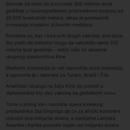
Sinovak će moći da proizvede 300 miliona doza
godišnje u novoizgrađenom proizvodnom pogonu od
20.000 kvadratnih metara, rekao je predsednik
kompanije kineskim državnim medijima.
Potrebne su, kao i kod svih drugih vakcina, dve doze,
što znači da trenutno mogu da vakcinišu samo 150
miliona ljudi godišnje – nešto više od desetine
ukupnog stanovništva Kine.
Međutim, kompanija je već isporučila doze Indoneziji,
a ugovorila je i isporuke za Tursku, Brazil i Čile.
Analitičari ukazuju na želju Kine da pobedi u
diplomatskoj trci oko vakcina na globalnom nivou.
Tome u prilog ide i navodna izjava kineskog
predsednika Sija Đinpinga da će za afrički kontinent
izdvojiti dve milijarde dolara, a zemljama Latinske
Amerike i Kariba ponuditi zajam od milijardu dolara