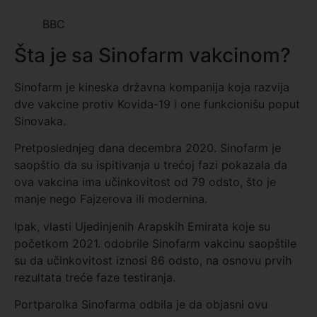
BBC
Šta je sa Sinofarm vakcinom?
Sinofarm je kineska državna kompanija koja razvija
dve vakcine protiv Kovida-19 i one funkcionišu poput
Sinovaka.
Pretposlednjeg dana decembra 2020. Sinofarm je
saopštio da su ispitivanja u trećoj fazi pokazala da
ova vakcina ima učinkovitost od 79 odsto, što je
manje nego Fajzerova ili modernina.
Ipak, vlasti Ujedinjenih Arapskih Emirata koje su
početkom 2021. odobrile Sinofarm vakcinu saopštile
su da učinkovitost iznosi 86 odsto, na osnovu prvih
rezultata treće faze testiranja.
Portparolka Sinofarma odbila je da objasni ovu