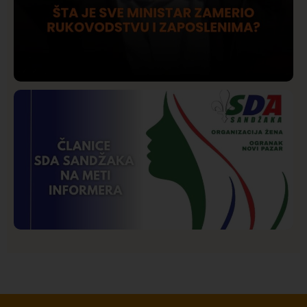
Društvo
Istaknuto
206
Lončar o Opštoj bolnici u Novom Pazaru: „Šta glumite?
Taksi stanicu?“
Istaknuto
Politika
177
Organizacija žena SDA Sandžaka osudila tekst
Informera o Anisi Fetahović i Adeli Melajac