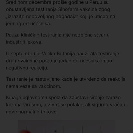
Sredinom decembra prošle godine u Peruu su
obustavljena testiranja Sinofarm vakcine zbog
„izrazito nepovoljnog događaja“ koji je uticao na
jednog od učesnika.
Pauza kliničkih testiranja nije neobična stvar u
industriji lekova.
U septembru je Velika Britanija pauzirala testiranje
druge vakcine pošto je jedan od učesnika imao
negativnu reakciju.
Testiranje je nastavljeno kada je utvrđeno da reakcija
nema veze sa vakcinom.
Kina je uglavnom uspela da zaustavi širenje zaraze
korona virusom, a život se polako, ali sigurno vraća u
nove normalne tokove.