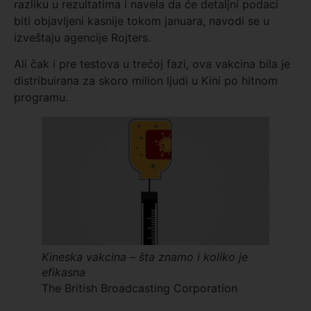
razliku u rezultatima i navela da će detaljni podaci
biti objavljeni kasnije tokom januara, navodi se u
izveštaju agencije Rojters.
Ali čak i pre testova u trećoj fazi, ova vakcina bila je
distribuirana za skoro milion ljudi u Kini po hitnom
programu.
Kineska vakcina – šta znamo i koliko je
efikasna
The British Broadcasting Corporation