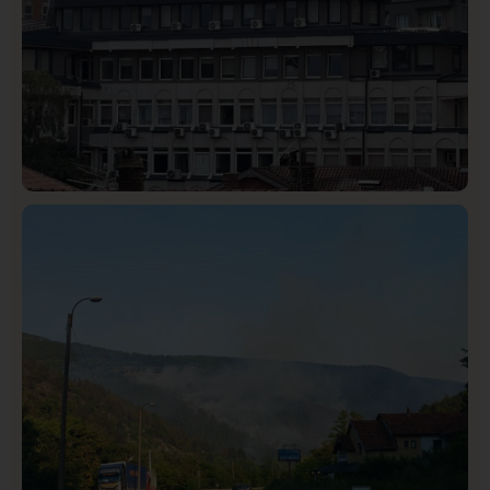
Hronika
Istaknuto
321
Podignut optužni predlog protiv E.A. zbog napada u
Novom Pazaru, produžen mu pritvor