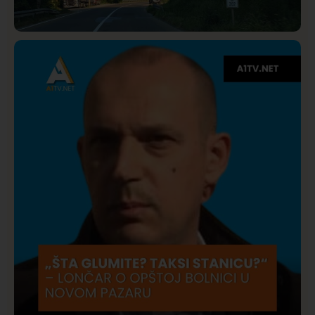
Društvo
Istaknuto
275
Požar od Magliča do Ušća, brda u plamenu –
vatrogasci na terenu