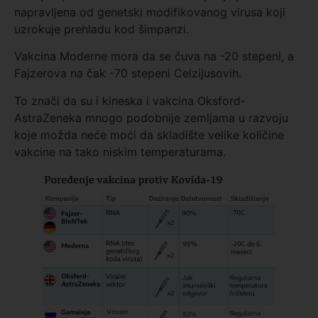
napravljena od genetski modifikovanog virusa koji
uzrokuje prehladu kod šimpanzi.
Vakcina Moderne mora da se čuva na -20 stepeni, a
Fajzerova na čak -70 stepeni Celzijusovih.
To znači da su i kineska i vakcina Oksford-
AstraZeneka mnogo podobnije zemljama u razvoju
koje možda neće moći da skladište velike količine
vakcine na tako niskim temperaturama.