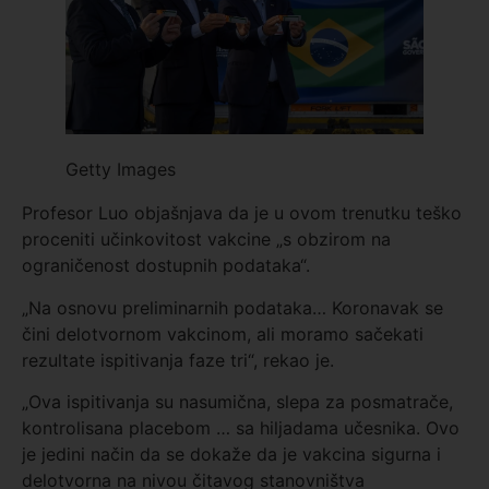
Getty Images
Profesor Luo objašnjava da je u ovom trenutku teško
proceniti učinkovitost vakcine „s obzirom na
ograničenost dostupnih podataka“.
„Na osnovu preliminarnih podataka… Koronavak se
čini delotvornom vakcinom, ali moramo sačekati
rezultate ispitivanja faze tri“, rekao je.
„Ova ispitivanja su nasumična, slepa za posmatrače,
kontrolisana placebom … sa hiljadama učesnika. Ovo
je jedini način da se dokaže da je vakcina sigurna i
delotvorna na nivou čitavog stanovništva