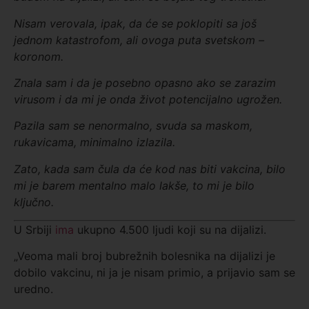
Nisam verovala, ipak, da će se poklopiti sa još
jednom katastrofom, ali ovoga puta svetskom –
koronom.
Znala sam i da je posebno opasno ako se zarazim
virusom i da mi je onda život potencijalno ugrožen.
Pazila sam se nenormalno, svuda sa maskom,
rukavicama, minimalno izlazila.
Zato, kada sam čula da će kod nas biti vakcina, bilo
mi je barem mentalno malo lakše, to mi je bilo
ključno.
U Srbiji
ima
ukupno 4.500 ljudi koji su na dijalizi.
„Veoma mali broj bubrežnih bolesnika na dijalizi je
dobilo vakcinu, ni ja je nisam primio, a prijavio sam se
uredno.