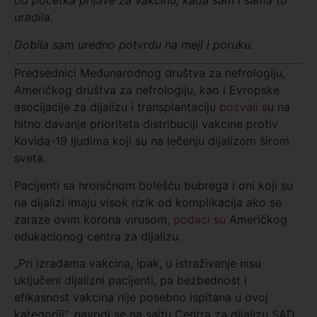
od početka prijav
e za vakcinu, kada sam i sama to
uradila
.
Dobi
l
a sam uredno potvrdu na mejl
i
poruku.
Predsednici Međunarodnog društva za nefrologiju,
Američkog društva za nefrologiju, kao i Evropske
asocijacije za dijalizu i transplantaciju
pozvali s
u na
hitno davanje prioriteta distribuciji vakcine protiv
Kovida-19 ljudima koji su na lečenju dijalizom širom
sveta.
Pacijenti sa hroničnom bolešću bubrega i oni koji su
na dijalizi imaju visok rizik od komplikacija ako se
zaraze ovim korona virusom,
podaci su
Američkog
edukacionog centra za dijalizu.
„Pri izradama vakcina, ipak, u istraživanje nisu
uključeni dijalizni pacijenti, pa bezbednost i
efikasnost vakcina nije posebno ispitana u ovoj
kategoriji“, navodi se na sajtu Centra za dijalizu SAD.