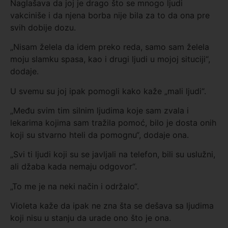
Naglašava da joj je drago što se mnogo ljudi
vakciniše i da njena borba nije bila za to da ona pre
svih dobije dozu.
„Nisam želela da idem preko reda, samo sam želela
moju slamku spasa, kao i drugi ljudi u mojoj situciji“,
dodaje.
U svemu su joj ipak pomogli kako kaže „mali ljudi“.
„Među svim tim silnim ljudima koje sam zvala i
lekarima kojima sam tražila pomoć, bilo je dosta onih
koji su stvarno hteli da pomognu“, dodaje ona.
„Svi ti ljudi koji su se javljali na telefon, bili su uslužni,
ali džaba kada nemaju odgovor“.
„To me je na neki način i održalo“.
Violeta kaže da ipak ne zna šta se dešava sa ljudima
koji nisu u stanju da urade ono što je ona.