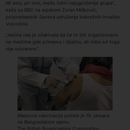
Mi smo, pri tom, među četiri najugroženije grupe“,
kaže za BBC na srpskom Zoran Mišković,
potpredsednik Saveza udruženja bubrežnih invalida
Vojvodine.
„Većina nas je očekivala da će to biti organizovano
na mestima gde primamo i dijalizu, ali ništa od toga
nije ostvareno“.
Masovna vakcinacija počela je 19. januara
na Beogradskom sajmu.
The British Broadcasting Corporation