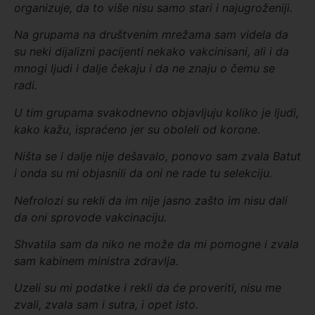
organizuje, da to više nisu samo stari i najugroženiji.
Na grupama na društvenim mrežama sam videla da
su
neki dijalizni pacijenti nekako vakcinisani, a
li i da
mnogi ljudi i dalje čekaju i da ne znaju o čemu se
radi
.
U tim grupama svakodnevno objavljuju koliko je ljudi,
kako kažu, ispraćeno jer su oboleli od korone.
Ništa se i dalje nije dešavalo, ponovo sam zvala
B
atut
i onda su mi objasnili da oni ne rade tu selekciju
.
Nefrolozi su rekli da im nije jasno zašto im nisu dali
da oni sprovode vakcinaciju
.
Shvatila sam da niko ne može da mi pomogne i
zvala
sam
kabinem ministra
zdravlja.
Uzeli su mi podatke i rekli da će proveriti, nisu me
zvali, zvala sam i sutra,
i
opet isto
.