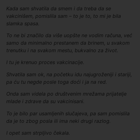
Kada sam shvatila da smem i da treba da se
vakcinišem, pomislila sam – to je to,
to mi je bila
slamka spasa.
To ne bi značilo da više uopšte ne vodim računa, već
samo da minimalno prestanem da brinem, u svakom
trenutku i na svakom mestu, bukvalno za život.
I tu je krenuo proces vakcinacije.
Shvatila sam ok, na početku idu najugroženiji i stariji,
pa ću tu negde posle toga doći i ja na red.
Onda sam videla po društvenim mrežama prijatelje
mlade i zdrave da su vakcinisani.
To je bilo par usamljenih slučajeva, pa sam pomislila
da je to zbog posla ili ima neki drugi razlog.
I opet sam strpljivo čekala.