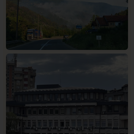
Društvo
Istaknuto
272
Požar od Magliča do Ušća, brda u plamenu –
vatrogasci na terenu