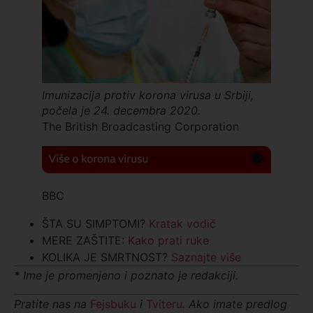
Imunizacija protiv korona virusa u Srbiji,
počela je 24. decembra 2020.
The British Broadcasting Corporation
BBC
ŠTA SU SIMPTOMI?
Kratak vodič
MERE ZAŠTITE:
Kako prati ruke
KOLIKA JE SMRTNOST?
Saznajte više
* Ime je promenjeno i poznato je redakciji.
Pratite nas na
Fejsbuku
i
Tviteru
. Ako imate predlog