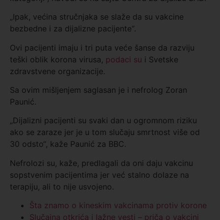
„Ipak, većina stručnjaka se slaže da su vakcine
bezbedne i za dijalizne pacijente“.
Ovi pacijenti imaju i tri puta veće šanse da razviju
teški oblik korona virusa,
podaci su
i Svetske
zdravstvene organizacije.
Sa ovim mišljenjem saglasan je i nefrolog Zoran
Paunić.
„Dijalizni pacijenti su svaki dan u ogromnom riziku
ako se zaraze jer je u tom slučaju smrtnost više od
30 odsto“, kaže Paunić za BBC.
Nefrolozi su, kaže, predlagali da oni daju vakcinu
sopstvenim pacijentima jer već stalno dolaze na
terapiju, ali to nije usvojeno.
Šta znamo o kineskim vakcinama protiv korone
Slučajna otkrića i lažne vesti – priča o vakcini