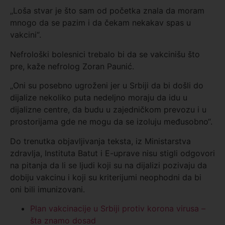
„Loša stvar je što sam od početka znala da moram
mnogo da se pazim i da čekam nekakav spas u
vakcini“.
Nefrološki bolesnici trebalo bi da se vakcinišu što
pre, kaže nefrolog Zoran Paunić.
„Oni su posebno ugroženi jer u Srbiji da bi došli do
dijalize nekoliko puta nedeljno moraju da idu u
dijalizne centre, da budu u zajedničkom prevozu i u
prostorijama gde ne mogu da se izoluju međusobno“.
Do trenutka objavljivanja teksta, iz Ministarstva
zdravlja, Instituta Batut i E-uprave nisu stigli odgovori
na pitanja da li se ljudi koji su na dijalizi pozivaju da
dobiju vakcinu i koji su kriterijumi neophodni da bi
oni bili imunizovani.
Plan vakcinacije u Srbiji protiv korona virusa –
šta znamo dosad