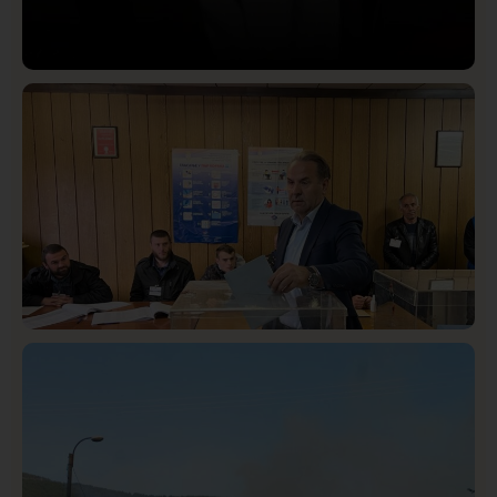
Društvo
Istaknuto
421
Lončar o Opštoj bolnici u Novom Pazaru: „Šta glumite?
Taksi stanicu?“
Istaknuto
Politika
326
Rasim Ljajić podneo ostavku na mesto predsednika
SDPS