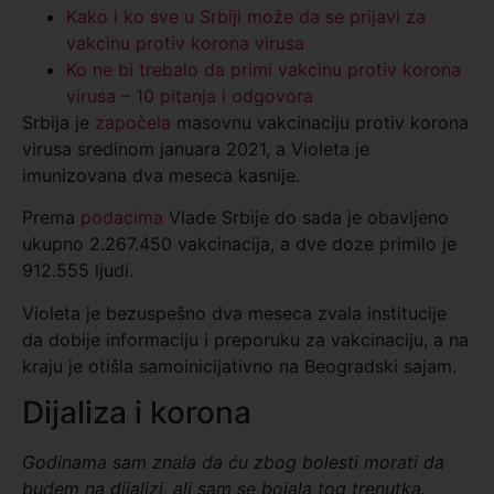
Kako i ko sve u Srbiji može da se prijavi za
vakcinu protiv korona virusa
Ko ne bi trebalo da primi vakcinu protiv korona
virusa – 10 pitanja i odgovora
Srbija je
započela
masovnu vakcinaciju protiv korona
virusa sredinom januara 2021, a Violeta je
imunizovana dva meseca kasnije.
Prema
podacima
Vlade Srbije do sada je obavljeno
ukupno 2.267.450 vakcinacija, a dve doze primilo je
912.555 ljudi.
Violeta je bezuspešno dva meseca zvala institucije
da dobije informaciju i preporuku za vakcinaciju, a na
kraju je otišla samoinicijativno na Beogradski sajam.
Dijaliza i korona
Godinama sam znala da ću zbog bolesti morati da
budem na dijalizi, ali sam se bojala tog trenutka.