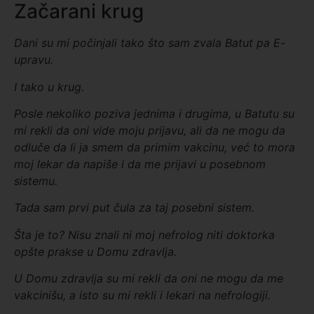
Začarani krug
Dani su mi počinjali tako što sam zvala Batut pa E-
upravu.
I tako u krug.
Posle
nekoliko poziva jednima i drugima, u Batutu su
mi rekli da oni vide moju prijavu, ali da ne mogu da
odluče da li ja smem da primim vakcinu, već to mora
moj lekar da napiše i da me prijavi u posebnom
sistemu.
Tada sam prvi put čula za taj posebni sistem.
Šta je to? Nisu znali ni moj nefrolog niti doktorka
opšte prakse u Domu zdravlja.
U Domu zdravlja su mi rekli da oni ne mogu da me
vakcinišu, a isto su mi rekli i lekari na nefrologiji.