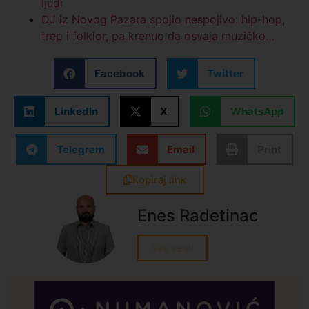
ljudi
DJ iz Novog Pazara spojio nespojivo: hip-hop,
trep i folklor, pa krenuo da osvaja muzičko…
Facebook
Twitter
LinkedIn
X
WhatsApp
Telegram
Email
Print
Kopiraj link
Enes Radetinac
Sve vesti