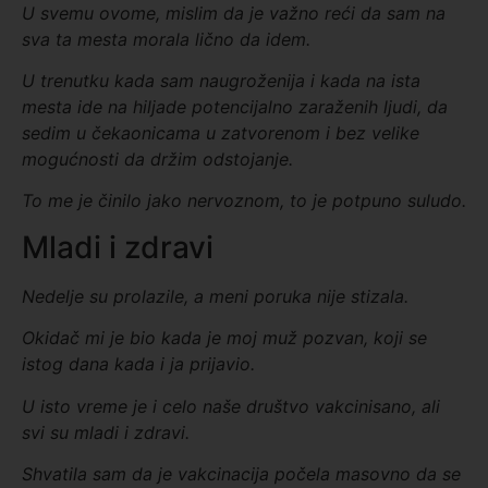
U svemu ovome, mislim da je
važno reći
da sam na
sva ta mesta morala lično da idem.
U trenutku kada sam naugroženija i kada na ista
mesta ide na hiljade potencijalno zaraženih ljudi, da
sedim u čekaonicama u zatvorenom i bez velike
mogućnosti da držim odstojanje.
To me je činilo jako nervoznom, to je potpuno suludo.
Mladi i zdravi
Nedelje su prolazile, a meni poruka nije stizala.
Okidač mi je bio kada je moj muž pozvan, koji se
istog dana kada i ja prijavio.
U isto vreme je i celo naše društvo vakcinisano, ali
svi su mladi i zdravi.
Shvatila sam da je vakcinacija
p
očela masovno da se