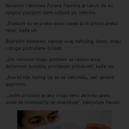
Iskustvo i doktora Zorana Paunića je takvo da su
njegovi pacijenti sami odlazili po vakcinu.
„Snalazili su se preko veze i uvek bi ih primili preko
reda“, kaže on.
Bubrežni bolesnici, navodi ovaj nefrolog, često imaju
i druge pridružene bolesti.
„Oni većinom imaju problem sa radom srca,
šećernom bolešću, povišenim pritiskom“, kaže on.
„Sve to nije razlog da se ne vakcinišu, već upravo
suprotno.
„Jedini problem je ako imaju neku aktivnu upalu,
onda se imunizacija ne praktikuje“, zaključuje Paunić.