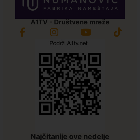
A1TV - Društvene mreže
Najčitanije ove nedelje