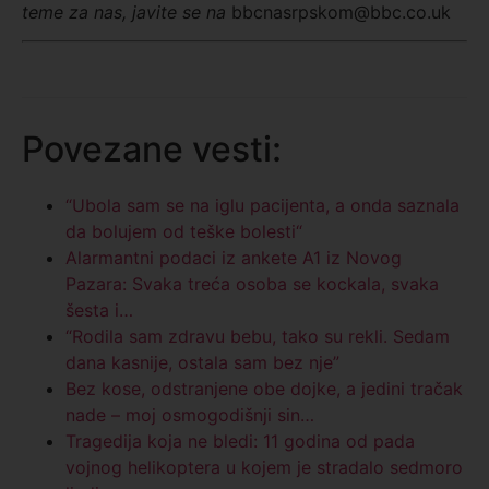
teme za nas, javite se na
bbcnasrpskom@bbc.co.uk
Povezane vesti:
“Ubola sam se na iglu pacijenta, a onda saznala
da bolujem od teške bolesti“
Alarmantni podaci iz ankete A1 iz Novog
Pazara: Svaka treća osoba se kockala, svaka
šesta i…
“Rodila sam zdravu bebu, tako su rekli. Sedam
dana kasnije, ostala sam bez nje”
Bez kose, odstranjene obe dojke, a jedini tračak
nade – moj osmogodišnji sin…
Tragedija koja ne bledi: 11 godina od pada
vojnog helikoptera u kojem je stradalo sedmoro