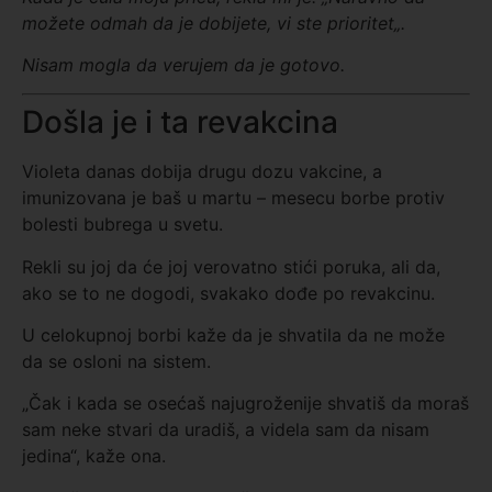
možete odmah da je dobijete, vi ste prioritet
„
.
Nisam mogla da verujem da je gotovo.
Došla je i ta revakcina
Violeta danas dobija drugu dozu vakcine, a
imunizovana je baš u martu – mesecu borbe protiv
bolesti bubrega u svetu.
Rekli su joj da će joj verovatno stići poruka, ali da,
ako se to ne dogodi, svakako dođe po revakcinu.
U celokupnoj borbi kaže da je shvatila da ne može
da se osloni na sistem.
„Čak i kada se osećaš najugroženije shvatiš da moraš
sam neke stvari da uradiš, a videla sam da nisam
jedina“, kaže ona.