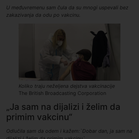
U međuvremenu
sam
čula da su mnogi uspevali bez
zakazivanja da odu
po vakcinu.
Koliko traju neželjena dejstva vakcinacije
The British Broadcasting Corporation
„Ja sam na dijalizi i želim da
primim vakcinu“
Odlučila sam da odem i kažem
:
`D
obar dan
,
ja sam na
dijalizi i želim da primim vakcinu
`.