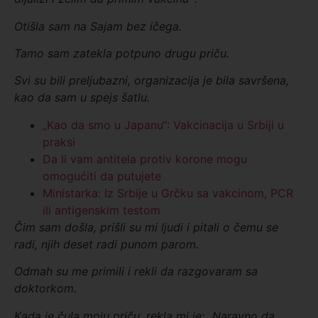
Otišla sam na Sajam bez ičega.
Tamo sam zatekla potpuno drugu priču.
Svi su bili preljubazni, organizacija je bila savršena,
kao da sam u spejs šatlu.
„Kao da smo u Japanu“: Vakcinacija u Srbiji u
praksi
Da li vam antitela protiv korone mogu
omogućiti da putujete
Ministarka: Iz Srbije u Grčku sa vakcinom, PCR
ili antigenskim testom
Čim sam došla, prišli su mi ljudi i pitali o čemu se
radi, njih deset radi punom parom.
Odmah su me primili i rekli da razgovaram sa
doktorkom.
Kada je čula moju priču, rekla mi je:
„N
aravno da