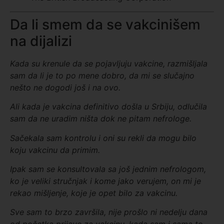
Da li smem da se vakcinišem
na dijalizi
Kada su krenule da se pojavljuju vakcine, razmišljala
sam da li je to po mene dobro, da mi se slučajno
nešto ne dogodi još i na ovo.
Al
i
kada je vakcina definitivo došla u Srbiju, odlučila
sam da ne uradim ništa dok ne pitam nefrologe.
Sačekala sam kontrolu i oni su rekli da mogu bilo
koju vakcinu da primim.
Ipa
k
sam se konsultovala sa još jednim nefrologom,
ko je veliki stručnjak i kome jako verujem, on mi je
rekao mišljenje, koje je opet bilo za vakcinu.
Sve sam t
o
brzo završila, nije prošlo ni nedelju dana