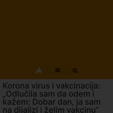
Korona virus i vakcinacija:
„Odlučila sam da odem i
kažem: Dobar dan, ja sam
na dijalizi i želim vakcinu“