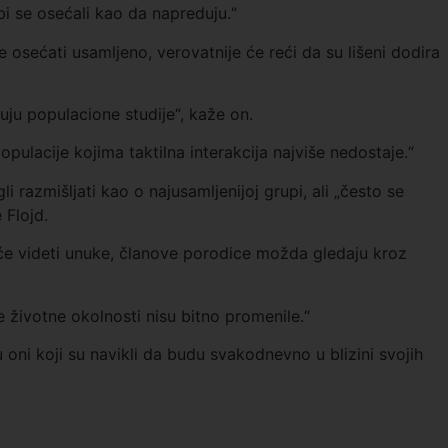
i se osećali kao da napreduju.“
e osećati usamljeno, verovatnije će reći da su lišeni dodira
zuju populacione studije“, kaže on.
opulacije kojima taktilna interakcija najviše nedostaje.“
 razmišljati kao o najusamljenijoj grupi, ali „često se
 Flojd.
e videti unuke, članove porodice možda gledaju kroz
e životne okolnosti nisu bitno promenile.“
u oni koji su navikli da budu svakodnevno u blizini svojih