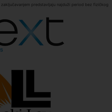
zaključavanjem predstavljaju najduži period bez fizičkog