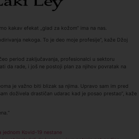
jemo kakav efekat „glad za kožom“ ima na nas.
irivanja nekoga. To je deo moje profesije“, kaže Džoj
očeo period zaključavanja, profesionalci u sektoru
ti da rade, i još ne postoji plan za njihov povratak na
oma je važno biti blizak sa njima. Upravo sam im pred
sam doživela drastičan udarac kad je posao prestao“, kaže
ena.“
da jednom Kovid-19 nestane