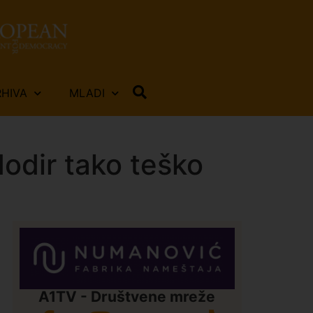
RHIVA
MLADI
dodir tako teško
A1TV - Društvene mreže