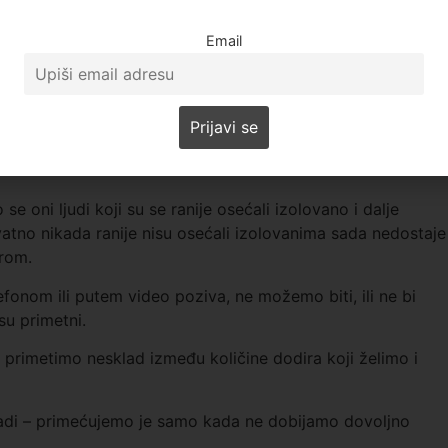
tetu u Arizoni, stručnjak je za pitanja nedostatka
Email
je od aspekata ovoga, mada je Flojd takođe istraživao kako
ačine, poput toga da nemaju sa kim razgovarati.
e potrebno
se oni ljudi koji su se ranije osećali izolovano i dalje
vatno nikada ranije nisu osećali izolovanima sada nedostaje
irom.
efonom ili putem video poziva, ne možemo biti, ili ne bi
su primetni.
rimetimo nesklad između količine dodira koji želimo i
 gladi – primećujemo je samo kada ne dobijamo dovoljno