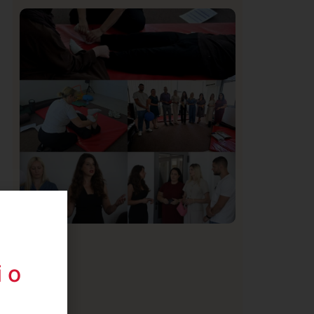
Istaknuto
Politika
171
Organizacija žena SDA Sandžaka osudila
tekst Informera o Anisi Fetahović i Adeli
Melajac
Društvo
Istaknuto
155
U Novom Pazaru počeo prvi HISBAS
 o
Neuro Kamp za decu sa razvojnim
izazovima