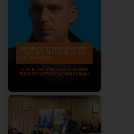
Društvo
Istaknuto
420
Lončar o Opštoj bolnici u Novom
Pazaru: „Šta glumite? Taksi stanicu?“