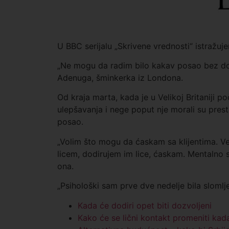
U BBC serijalu „Skrivene vrednosti“ istražu
„Ne mogu da radim bilo kakav posao bez dod
Adenuga, šminkerka iz Londona.
Od kraja marta, kada je u Velikoj Britaniji p
ulepšavanja i nege poput nje morali su presta
posao.
„Volim što mogu da ćaskam sa klijentima. Ve
licem, dodirujem im lice, ćaskam. Mentalno 
ona.
„Psihološki sam prve dve nedelje bila slomlj
Kada će dodiri opet biti dozvoljeni
Kako će se lični kontakt promeniti ka