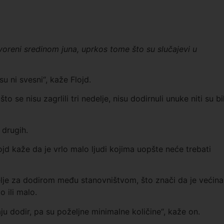
voreni sredinom juna, uprkos tome što su slučajevi u
u ni svesni“, kaže Flojd.
 se nisu zagrlili tri nedelje, nisu dodirnuli unuke niti su bil
 drugih.
ojd kaže da je vrlo malo ljudi kojima uopšte neće trebati
elje za dodirom među stanovništvom, što znači da je većina
 ili malo.
aju dodir, pa su poželjne minimalne količine“, kaže on.