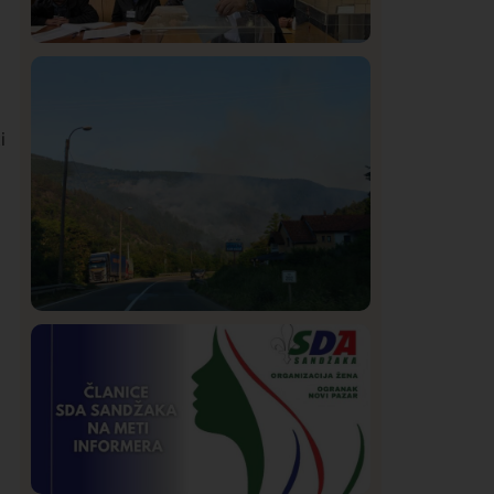
Istaknuto
Politika
323
Rasim Ljajić podneo ostavku na mesto
predsednika SDPS
i
Društvo
Istaknuto
269
Požar od Magliča do Ušća, brda u
plamenu – vatrogasci na terenu