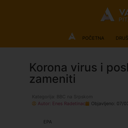
POČETNA
DRU
Korona virus i pos
zameniti
Kategorija:
BBC na Srpskom
Autor:
Enes Radetinac
Objavljeno:
07/0
EPA