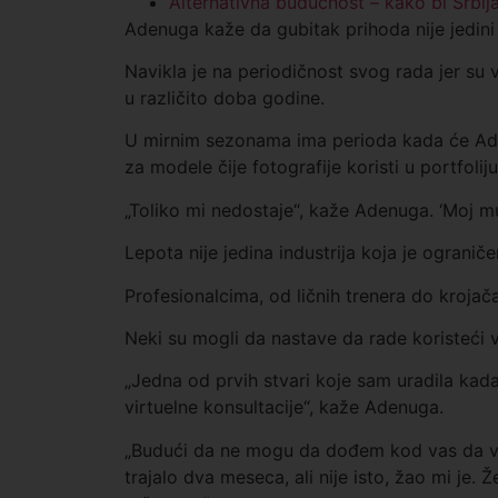
Alternativna budućnost – kako bi Srbija
Adenuga kaže da gubitak prihoda nije jedini
Navikla je na periodičnost svog rada jer su 
u različito doba godine.
U mirnim sezonama ima perioda kada će Ade
za modele čije fotografije koristi u portfol
„Toliko mi nedostaje“, kaže Adenuga. ‘Moj m
Lepota nije jedina industrija koja je ogranič
Profesionalcima, od ličnih trenera do kroja
Neki su mogli da nastave da rade koristeći 
„Jedna od prvih stvari koje sam uradila kada
virtuelne konsultacije“, kaže Adenuga.
„Budući da ne mogu da dođem kod vas da va
trajalo dva meseca, ali nije isto, žao mi je