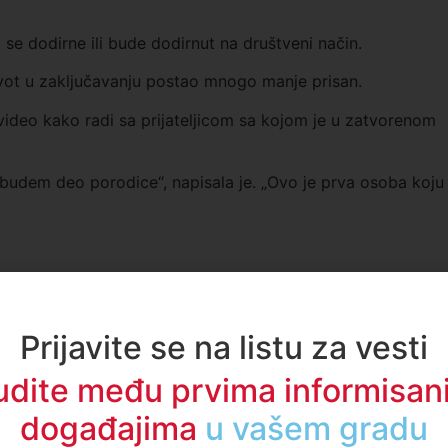
se dodirne ili bude dodirnut na društveni način.
život u zaključavanju postao mnogo manje prisan.
video kako radi sa prijateljicom sa kojom je u zatvorenom
udem deo porodice“, napisala je. „Ovo je prva osoba koju
u romantičnom ili porodično – ljubavnom smislu, ali upravo je
amo toliko važan“, napisao je jedan.
Prijavite se na listu za vesti
jih ljudi žudi za ljudskim dodirom, a njima to pruži njihov
udite među prvima informisani
 na starije ljude koji žive sami i nemaju nikoga.“
događajima
u regionu
 zašto je ljudski dodir tako teško zameniti?