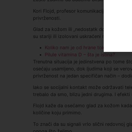
Kori Flojd, profesor komunikacije na Univerzi
privrženosti.
Glad za kožom ili „nedostatk dodira“ jedan 
su stariji ili izolovani uskraćeni na druge n
Koliko nam je od hrane tokom izolacij
Pilule vitamina D – šta je istina?
Trenutna situacija je jedinstvena po tome što 
osećaju usamljeno, dok ljudima koji se vero
privrženost na jedan specifičan način – dod
Iako se socijalni kontakt može održavati tel
trebalo da smo, blizu jedni drugima. I efekti 
Flojd kaže da osećamo glad za kožom kada p
količine koju primimo.
To znači da su signali vrlo slični redovnoj
onoga što želimo.