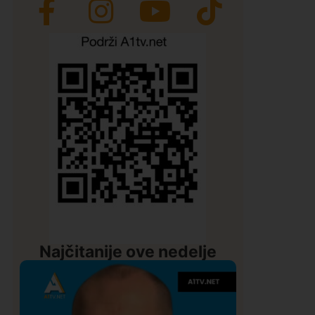
Najčitanije ove nedelje