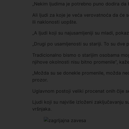
„Nekim ljudima je potrebno puno dodira da b
Ali ljudi za koje je veća verovatnoća da će s
ili naklonosti uopšte.
„A ljudi koji su najusamljeniji su mladi, poka
„Drugi po usamljenosti su stariji. To su dve p
Tradicionalno bismo o starijim osobama mogli
njihove okolnosti nisu bitno promenile“, kaže
„Možda su se donekle promenile, možda neć
prozor.
Uglavnom postoji veliki procenat onih čije s
Ljudi koji su najviše izloženi zaključavanju s
vršnjaka.