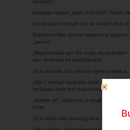
računara.“
Adenuga opisuje „glad za kožom“: čežnju da 
Ona je poput mnogih koji su shvatili da je 
Šminkerka Meri Grinvel nedavno je objavila 
„balonu“.
„Blagoslovena sam što mogu da dodirnem i b
sam dodirnula od zaključavanja.“
To je izazvalo izliv emocija njenih pratilaca.
„Nije li smešan taj ljudski dodir, ne mislim 
taj ljudski dodir koji svakodnevno doživljav
„Slažem se“, odgovorio je drugi. „Toliko stari
frizer.
B
To je važan deo ljudskog bića, zar ne? Mislim
Zašto žudimo da budemo bliski sa drugima? I