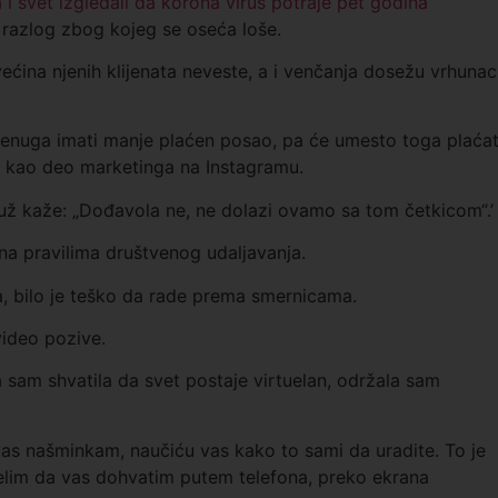
 i svet izgledali da korona virus potraje pet godina
 razlog zbog kojeg se oseća loše.
većina njenih klijenata neveste, a i venčanja dosežu vrhunac
nuga imati manje plaćen posao, pa će umesto toga plaćat
iju kao deo marketinga na Instagramu.
už kaže: „Dođavola ne, ne dolazi ovamo sa tom četkicom“.’
ena pravilima društvenog udaljavanja.
ča, bilo je teško da rade prema smernicama.
video pozive.
 sam shvatila da svet postaje virtuelan, održala sam
s našminkam, naučiću vas kako to sami da uradite. To je
. Želim da vas dohvatim putem telefona, preko ekrana