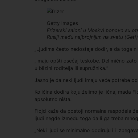
Getty Images
Frizerski saloni u Moskvi ponovo su ot
Rusiji među najbrojnijim na svetu (Geti)
„Ljudima često nedostaje dodir, a da toga nis
„Imaju opšti osećaj teskobe. Delimično zato što
u blizini roditelja ili supružnika.“
Jasno je da neki ljudi imaju veće potrebe od
Količina dodira koju želimo je lična, mada Fl
apsolutno ništa.
Flojd kaže da postoji normalna raspodela ž
ljudi negde između toga da li ga treba mnogo
„Neki ljudi se minimalno dodiruju ili izbegav