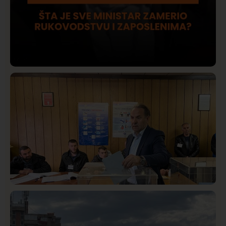
Društvo
Istaknuto
423
Lončar o Opštoj bolnici u Novom Pazaru: „Šta glumite?
Taksi stanicu?“
Istaknuto
Politika
326
Rasim Ljajić podneo ostavku na mesto predsednika
SDPS