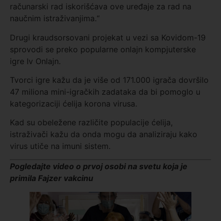
računarski rad iskorišćava ove uređaje za rad na
naučnim istraživanjima.“
Drugi kraudsorsovani projekat u vezi sa Kovidom-19
sprovodi se preko popularne onlajn kompjuterske
igre Iv Onlajn.
Tvorci igre kažu da je više od 171.000 igrača dovršilo
47 miliona mini-igračkih zadataka da bi pomoglo u
kategorizaciji ćelija korona virusa.
Kad su obeležene različite populacije ćelija,
istraživači kažu da onda mogu da analiziraju kako
virus utiče na imuni sistem.
Pogledajte video o prvoj osobi na svetu koja je
primila Fajzer vakcinu