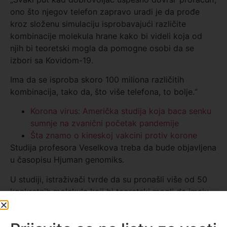
ono što njegov telefon zapravo uradi je da prođe
kroz složenu simulaciju isprobavajući različite
kombinacije molekula hrane kako bi videli koja od
njih bi teoretski mogla da pomogne osobi da se
izbori sa Kovidom-19.
Ima da se isproba skoro 100 miliona različitih
kombinacija, tako da, što više telefona, to bolje.“
Korona virus: Američka studija koja baca senku
sumnje na zvanični početak pandemije
Šta znamo o kineskoj vakcini protiv korone
Studija profesora Veselkova treba da bude objavljena
u časopisu Hjuman genomiks.
U studiji, istraživači tvrde da su pronašli više od 50
konkretnih molekula koji bi teoretski mogli da imaju
anti-Kovid svojstva.
Doktor Sajmon Klark, vanredni profesor Ćelijske