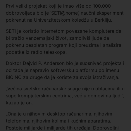
Prvi veliki projekat koji je imao više od 100.000
dobrovoljaca bio je ‘SETI@home’, naučni eksperiment
pokrenut na Univerzitetskom koledžu u Berkliju.
SETI je koristio internetom povezane kompjutere da
bi tražio vanzemaljski život, zamolivši ljude da
pokrenu besplatan program koji preuzima i analizira
podatke iz radio teleskopa.
Doktor Dejvid P. Anderson bio je suosnivač projekta i
od tada je napravio softversku platformu po imenu
BIOINC za druge da je koriste za svoja istraživanja.
„Većina svetske računarske snage nije u oblacima ili u
superkompjuterskim centrima, već u domovima ljudi“,
kazao je on.
„Ona je u njihovim desktop računarima, njihovim
telefonima, njihovim kolima i kućnim aparatima.
Postoje milijarde i milijarde tih uređaja. Dobrovoljni