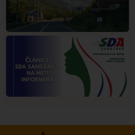
Društvo
Istaknuto
272
Požar od Magliča do Ušća, brda u plamenu –
vatrogasci na terenu
Istaknuto
Politika
173
Organizacija žena SDA Sandžaka osudila tekst
Informera o Anisi Fetahović i Adeli Melajac