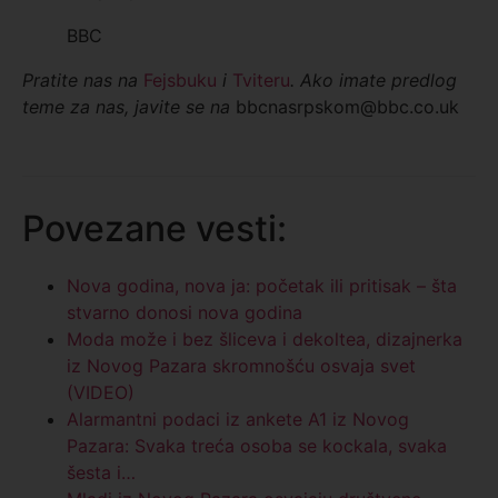
BBC
Pratite nas na
Fejsbuku
i
Tviteru
. Ako imate predlog
teme za nas, javite se na
bbcnasrpskom@bbc.co.uk
Povezane vesti:
Nova godina, nova ja: početak ili pritisak – šta
stvarno donosi nova godina
Moda može i bez šliceva i dekoltea, dizajnerka
iz Novog Pazara skromnošću osvaja svet
(VIDEO)
Alarmantni podaci iz ankete A1 iz Novog
Pazara: Svaka treća osoba se kockala, svaka
šesta i…