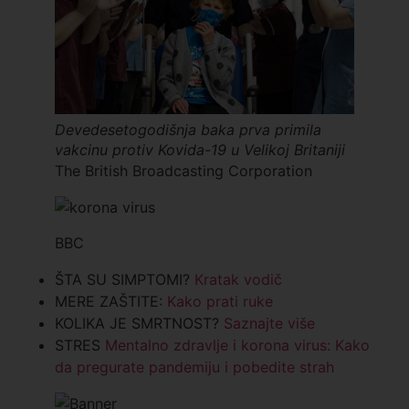
Devedesetogodišnja baka prva primila
vakcinu protiv Kovida-19 u Velikoj Britaniji
The British Broadcasting Corporation
BBC
ŠTA SU SIMPTOMI?
Kratak vodič
MERE ZAŠTITE:
Kako prati ruke
KOLIKA JE SMRTNOST?
Saznajte više
STRES
Mentalno zdravlje i korona virus: Kako
da pregurate pandemiju i pobedite strah