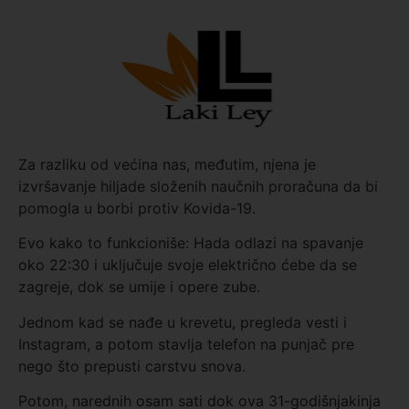
Za razliku od većina nas, međutim, njena je
izvršavanje hiljade složenih naučnih proračuna da bi
pomogla u borbi protiv Kovida-19.
Evo kako to funkcioniše: Hada odlazi na spavanje
oko 22:30 i uključuje svoje električno ćebe da se
zagreje, dok se umije i opere zube.
Jednom kad se nađe u krevetu, pregleda vesti i
Instagram, a potom stavlja telefon na punjač pre
nego što prepusti carstvu snova.
Potom, narednih osam sati dok ova 31-godišnjakinja