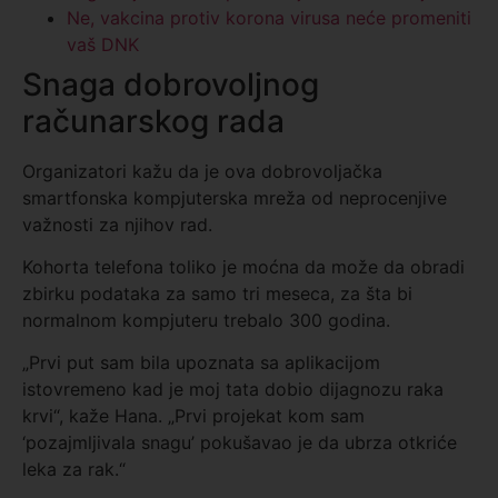
Ne, vakcina protiv korona virusa neće promeniti
vaš DNK
Snaga dobrovoljnog
računarskog rada
Organizatori kažu da je ova dobrovoljačka
smartfonska kompjuterska mreža od neprocenjive
važnosti za njihov rad.
Kohorta telefona toliko je moćna da može da obradi
zbirku podataka za samo tri meseca, za šta bi
normalnom kompjuteru trebalo 300 godina.
„Prvi put sam bila upoznata sa aplikacijom
istovremeno kad je moj tata dobio dijagnozu raka
krvi“, kaže Hana. „Prvi projekat kom sam
‘pozajmljivala snagu’ pokušavao je da ubrza otkriće
leka za rak.“