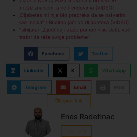
Mladi iz Novog Pazara osvajaju društvene
mreže znanjem, a ne trendovima (VIDEO)
„Dijabetes mi nije bio prepreka da se ostvarim
kao majka” / Budimo jači od dijabetesa (VIDEO)
Psihijatar: „Ljudi koji traže pomoć nisu slabi, već
hrabri da reše svoje probleme”
Facebook
Twitter
LinkedIn
X
WhatsApp
Telegram
Email
Print
Kopiraj link
Enes Radetinac
Sve vesti