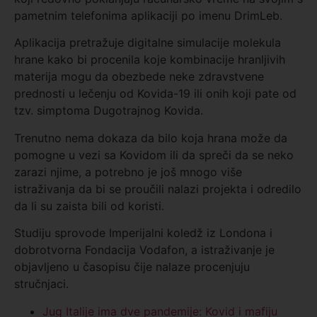
pametnim telefonima aplikaciji po imenu DrimLeb.
Aplikacija pretražuje digitalne simulacije molekula
hrane kako bi procenila koje kombinacije hranljivih
materija mogu da obezbede neke zdravstvene
prednosti u lečenju od Kovida-19 ili onih koji pate od
tzv. simptoma Dugotrajnog Kovida.
Trenutno nema dokaza da bilo koja hrana može da
pomogne u vezi sa Kovidom ili da spreči da se neko
zarazi njime, a potrebno je još mnogo više
istraživanja da bi se proučili nalazi projekta i odredilo
da li su zaista bili od koristi.
Studiju sprovode Imperijalni koledž iz Londona i
dobrotvorna Fondacija Vodafon, a istraživanje je
objavljeno u časopisu čije nalaze procenjuju
stručnjaci.
Jug Italije ima dve pandemije: Kovid i mafiju