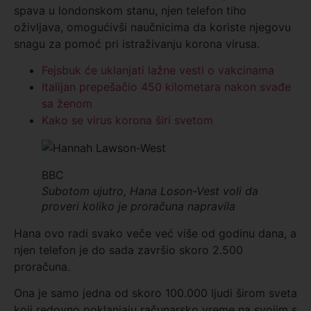
spava u londonskom stanu, njen telefon tiho
oživljava, omogućivši naučnicima da koriste njegovu
snagu za pomoć pri istraživanju korona virusa.
Fejsbuk će uklanjati lažne vesti o vakcinama
Italijan prepešačio 450 kilometara nakon svađe
sa ženom
Kako se virus korona širi svetom
BBC
Subotom ujutro, Hana Loson-Vest voli da
proveri koliko je proračuna napravila
Hana ovo radi svako veče već više od godinu dana, a
njen telefon je do sada završio skoro 2.500
proračuna.
Ona je samo jedna od skoro 100.000 ljudi širom sveta
koji redovno poklanjaju računarsko vreme na svojim s