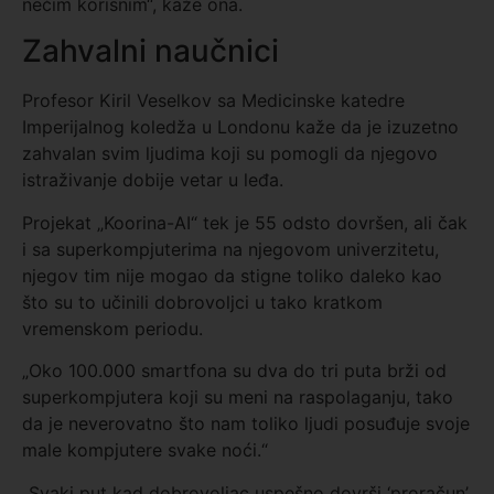
nečim korisnim“, kaže ona.
Zahvalni naučnici
Profesor Kiril Veselkov sa Medicinske katedre
Imperijalnog koledža u Londonu kaže da je izuzetno
zahvalan svim ljudima koji su pomogli da njegovo
istraživanje dobije vetar u leđa.
Projekat „Koorina-AI“ tek je 55 odsto dovršen, ali čak
i sa superkompjuterima na njegovom univerzitetu,
njegov tim nije mogao da stigne toliko daleko kao
što su to učinili dobrovoljci u tako kratkom
vremenskom periodu.
„Oko 100.000 smartfona su dva do tri puta brži od
superkompjutera koji su meni na raspolaganju, tako
da je neverovatno što nam toliko ljudi posuđuje svoje
male kompjutere svake noći.“
„Svaki put kad dobrovoljac uspešno dovrši ‘proračun’,