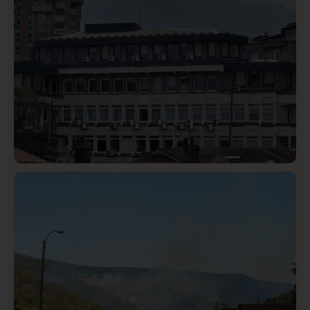
Hronika
Istaknuto
288
Podignut optužni predlog protiv E.A. zbog napada u
Novom Pazaru, produžen mu pritvor