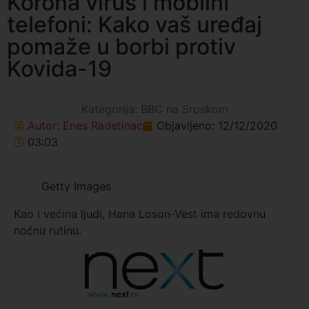
Korona virus i mobilni
telefoni: Kako vaš uređaj
pomaže u borbi protiv
Kovida-19
Kategorija:
BBC na Srpskom
Autor:
Enes Radetinac
Objavljeno:
12/12/2020
03:03
Getty Images
Kao i većina ljudi, Hana Loson-Vest ima redovnu
noćnu rutinu.