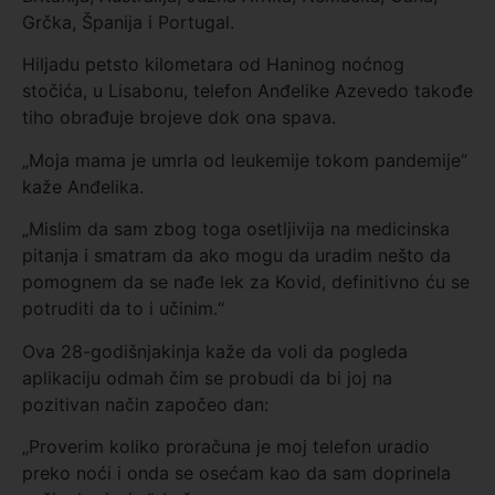
Grčka, Španija i Portugal.
Hiljadu petsto kilometara od Haninog noćnog
stočića, u Lisabonu, telefon Anđelike Azevedo takođe
tiho obrađuje brojeve dok ona spava.
„Moja mama je umrla od leukemije tokom pandemije“
kaže Anđelika.
„Mislim da sam zbog toga osetljivija na medicinska
pitanja i smatram da ako mogu da uradim nešto da
pomognem da se nađe lek za Kovid, definitivno ću se
potruditi da to i učinim.“
Ova 28-godišnjakinja kaže da voli da pogleda
aplikaciju odmah čim se probudi da bi joj na
pozitivan način započeo dan:
„Proverim koliko proračuna je moj telefon uradio
preko noći i onda se osećam kao da sam doprinela