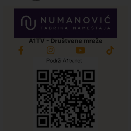
A1TV - Društvene mreže