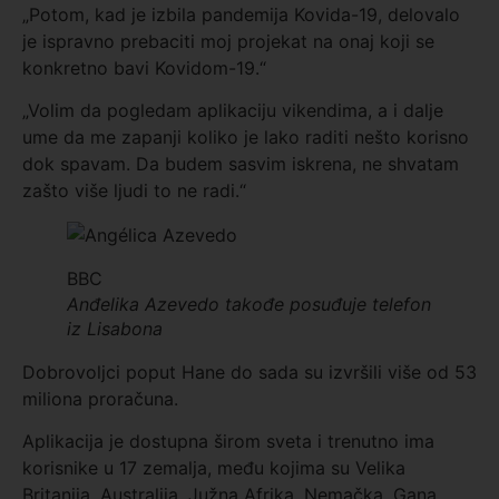
„Potom, kad je izbila pandemija Kovida-19, delovalo
je ispravno prebaciti moj projekat na onaj koji se
konkretno bavi Kovidom-19.“
„Volim da pogledam aplikaciju vikendima, a i dalje
ume da me zapanji koliko je lako raditi nešto korisno
dok spavam. Da budem sasvim iskrena, ne shvatam
zašto više ljudi to ne radi.“
BBC
Anđelika Azevedo takođe posuđuje telefon
iz Lisabona
Dobrovoljci poput Hane do sada su izvršili više od 53
miliona proračuna.
Aplikacija je dostupna širom sveta i trenutno ima
korisnike u 17 zemalja, među kojima su Velika
Britanija, Australija, Južna Afrika, Nemačka, Gana,