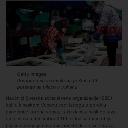
Getty Images
Prvobitno se verovalo da je Kovid-19
potekao sa pijace u Vuhanu
Naučnici Svetske zdravstvene organizacije (SZO),
koji u kineskom Vuhanu vodi istragu o poreklu
pandemije korona virusa, kažu danisu našli dokaze
da je virus u decembru 2019. cirkulisao van riblje
pijace sa koje je navodno počela da se širi zaraza.