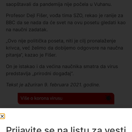
saopštavali da pandemija nije počela u Vuhanu.
Profesor Dejl Fišer, vođa tima SZO, rekao je ranije za
BBC da se nada da će svet na ovu posetu gledati kao
na naučni zadatak.
„Ovo nije politička poseta, niti je cilj pronalaženje
krivca, već želimo da dobijemo odgovore na naučna
pitanja“, kazao je Fišer.
On je istakao i da većina naučnika smatra da virus
predstavlja „prirodni događaj“.
Tekst je ažuriran 9. februara 2021. godine.
BBC
ŠTA SU SIMPTOMI?
Kratak vodič