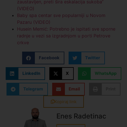
zaustavljen, preti šira eskalacija sukoba“
(VIDEO)
Baby spa centar sve popularniji u Novom
Pazaru (VIDEO)
Husein Memić: Potrebno je ispitati sve sporne
radnje u vezi sa izgradnjom u porti Petrove
crkve
Facebook
Twitter
LinkedIn
X
WhatsApp
Telegram
Email
Print
Kopiraj link
Enes Radetinac