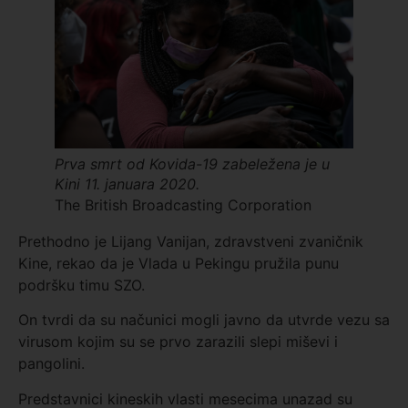
Prva smrt od Kovida-19 zabeležena je u
Kini 11. januara 2020.
The British Broadcasting Corporation
Prethodno je Lijang Vanijan, zdravstveni zvaničnik
Kine, rekao da je Vlada u Pekingu pružila punu
podršku timu SZO.
On tvrdi da su načunici mogli javno da utvrde vezu sa
virusom kojim su se prvo zarazili slepi miševi i
pangolini.
Predstavnici kineskih vlasti mesecima unazad su