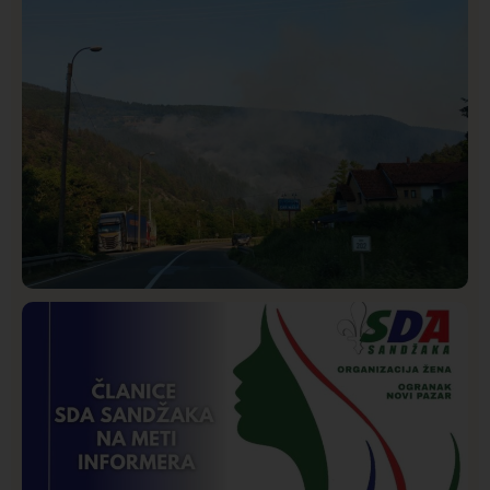
SDPS
Društvo
Istaknuto
272
Požar od Magliča do Ušća, brda u plamenu –
vatrogasci na terenu