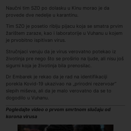
Naučni tim SZO po dolasku u Kinu morao je da
provede dve nedelje u karantinu.
Tim SZO je posetio riblju pijacu koja se smatra prvim
žarištem zaraze, kao i laboratorije u Vuhanu u kojem
je prvobitno ispitivan virus.
Stručnjaci veruju da je virus verovatno potekao iz
životinja pre nego što se proširio na ljude, ali nisu još
sigurni koja je životinja bila prenosilac.
Dr Embarek je rekao da je rad na identifikaciji
porekla Kovid-19 ukazivao na „prirodni rezervoar“
slepih miševa, ali da je malo verovatno da se to
dogodilo u Vuhanu.
Pogledajte video o prvom smrtnom slučaju od
korona virusa