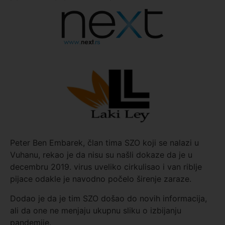
Peter Ben Embarek, član tima SZO koji se nalazi u
Vuhanu, rekao je da nisu su našli dokaze da je u
decembru 2019. virus uveliko cirkulisao i van riblje
pijace odakle je navodno počelo širenje zaraze.
Dodao je da je tim SZO došao do novih informacija,
ali da one ne menjaju ukupnu sliku o izbijanju
pandemije.