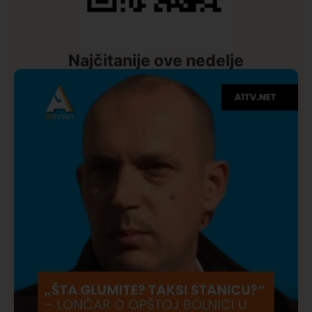
Najčitanije ove nedelje