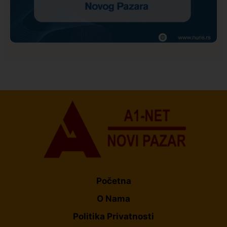
Društvo
Istaknuto
160
NUNS: Osuđujemo zastrašivanje redakcije A1tv iz
Novog Pazara
Početna
O Nama
Politika Privatnosti