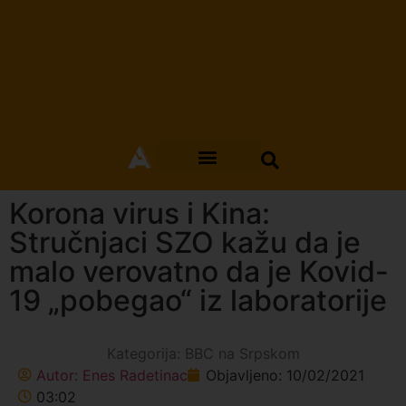
Korona virus i Kina:
Stručnjaci SZO kažu da je
malo verovatno da je Kovid-
19 „pobegao“ iz laboratorije
Kategorija:
BBC na Srpskom
Autor:
Enes Radetinac
Objavljeno:
10/02/2021
03:02