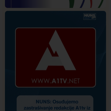
Istaknuto
Politika
172
Organizacija žena SDA Sandžaka osudila tekst
Informera o Anisi Fetahović i Adeli Melajac