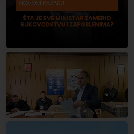
Društvo
Istaknuto
421
Lončar o Opštoj bolnici u Novom Pazaru: „Šta glumite?
Taksi stanicu?“
Istaknuto
Politika
326
Rasim Ljajić podneo ostavku na mesto predsednika