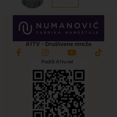
Sve vesti
A1TV - Društvene mreže