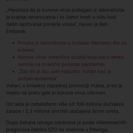
„Hipoteza da je korona virus pobegao iz laboratorije
je krajnje neverovatna i to ćemo imati u vidu kod
daljih ispitivanja porekla virusa“, naveo je Ben
Embarek.
Poruka iz laboratorije u Vuhanu: Nemamo šta da
krijemo
Korona virus: Američka studija koja baca senku
sumnje na zvanični početak pandemije
„Žao mi je što sam napustio Vuhan kad je
počela epidemija“
Vuhan, u kineskoj zapadnoj provinciji Hubej, prvo je
mesto na svetu gde je korona virus otkriven.
Od tada je zabeleženo više od 106 miliona slučajeva
zaraze i 2,3 miliona smrtnih slučajeva širom sveta.
Dugo čekana istraga odobrena je posle višemesečnih
pregovora čelnika SZO sa vlastima u Pekingu.