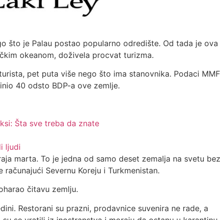
go što je Palau postao popularno odredište. Od tada je ova
ičkim okeanom, doživela procvat turizma.
turista, pet puta više nego što ima stanovnika. Podaci MMF
činio 40 odsto BDP-a ove zemlje.
aksi: Šta sve treba da znate
 ljudi
raja marta. To je jedna od samo deset zemalja na svetu be
e računajući Severnu Koreju i Turkmenistan.
poharao čitavu zemlju.
edini. Restorani su prazni, prodavnice suvenira ne rade, a
i su se vratili iz inostranstva i moraju da ostanu u karantinu.