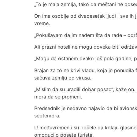
„To je mala zemlja, tako da meštani ne odsed
On ima osoblje od dvadesetak ljudi i sve ih
vreme.
„Pokušavam da im nađem šta da rade – održav
Ali prazni hoteli ne mogu doveka biti održava
„Mogu da ostanem ovako još pola godine, po
Brajan za to ne krivi vladu, koja je ponudila
sačuva zemlju od virusa.
„Mislim da su uradili dobar posao“, kaže on. 
mora da se promeni.
Predsednik je nedavno najavio da bi avionsk
septembra.
U međuvremenu su počele da kolaju glasine 
omogućilo posete turista.