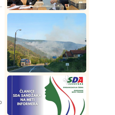
Istaknuto
Politika
322
Rasim Ljajić podneo ostavku na mesto
predsednika SDPS
Društvo
Istaknuto
268
Požar od Magliča do Ušća, brda u
plamenu – vatrogasci na terenu
0