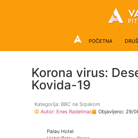
POČETNA
DRU
Korona virus: Des
Kovida-19
Kategorija:
BBC na Srpskom
Autor:
Enes Radetinac
Objavljeno:
29/0
Palau Hotel