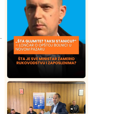
-
z
Društvo
Istaknuto
420
Lončar o Opštoj bolnici u Novom
Pazaru: „Šta glumite? Taksi stanicu?“