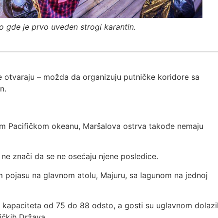
o gde je prvo uveden strogi karantin.
 otvaraju – možda da organizuju putničke koridore sa
n.
nom Pacifičkom okeanu, Maršalova ostrva takođe nemaju
 ne znači da se ne osećaju njene posledice.
 pojasu na glavnom atolu, Majuru, sa lagunom na jednoj
 kapaciteta od 75 do 88 odsto, a gosti su uglavnom dolazil
ričkih Država.