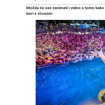
Možda će vas zanimati i video o tome kako 
bori s virusom