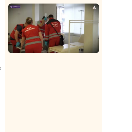
Istaknuto
Politika
171
Organizacija žena SDA Sandžaka osudila
tekst Informera o Anisi Fetahović i Adeli
Melajac
Društvo
Istaknuto
154
a
Vrućine do 40 stepeni povećale broj
intervencija Hitne pomoći: Najčešće
kolapsna stanja i pogoršanja hroničnih
bolesti