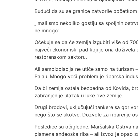
Budući da su se granice zatvorile početkom 
„Imali smo nekoliko gostiju sa spoljnih ostrva
ne mnogo“.
Očekuje se da će zemlja izgubiti više od 70
najveći ekonomski pad koji je ona doživela 
restoranskom sektoru.
Ali samoizolacija ne utiče samo na turizam
Palau. Mnogo veći problem je ribarska indust
Da bi zemlja ostala bezbedna od Kovida, br
zabranjen je ulazak u luke ove zemlje.
Drugi brodovi, uključujući tankere sa goriv
nego što se ukotve. Dozvole za ribarenje osta
Posledice su očigledne. Maršalska Ostrva nar
plamena anđeoska riba – ali izvoz je opao 