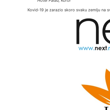
Hotel Palau, Koror
Kovid-19 je zarazio skoro svaku zemlju na sv