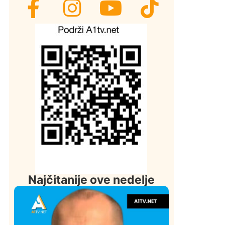
Najčitanije ove nedelje