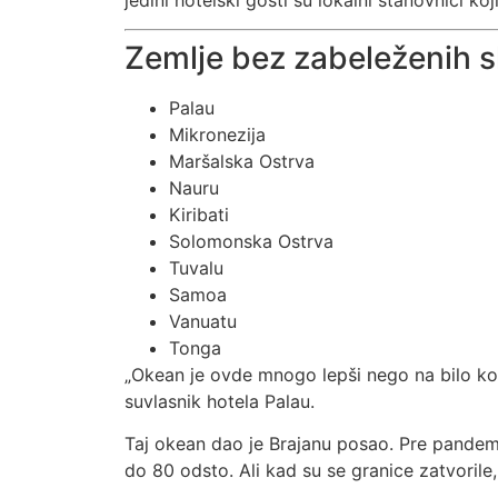
Zemlje bez zabeleženih s
Palau
Mikronezija
Maršalska Ostrva
Nauru
Kiribati
Solomonska Ostrva
Tuvalu
Samoa
Vanuatu
Tonga
„Okean je ovde mnogo lepši nego na bilo ko
suvlasnik hotela Palau.
Taj okean dao je Brajanu posao. Pre pandem
do 80 odsto. Ali kad su se granice zatvorile,