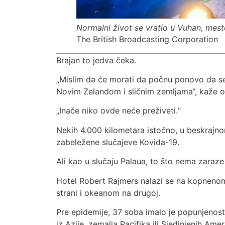
Normalni život se vratio u Vuhan, mest
The British Broadcasting Corporation
Brajan to jedva čeka.
„Mislim da će morati da počnu ponovo da se
Novim Zelandom i sličnim zemljama“, kaže o
„Inače niko ovde neće preživeti.“
Nekih 4.000 kilometara istočno, u beskraj
zabeležene slučajeve Kovida-19.
Ali kao u slučaju Palaua, to što nema zaraze
Hotel Robert Rajmers nalazi se na kopnenom
strani i okeanom na drugoj.
Pre epidemije, 37 soba imalo je popunjenost
iz Azije, zemalja Pacifika ili Sjedinjenih Ame