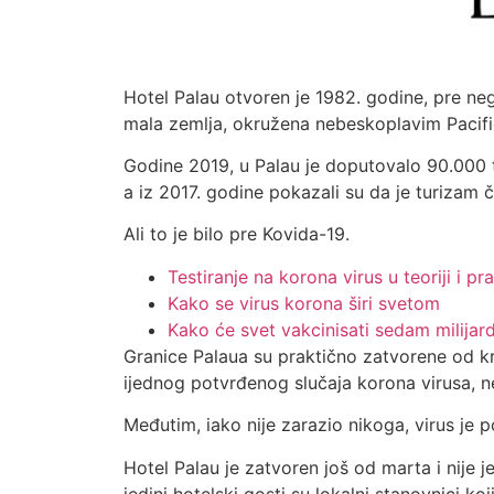
Hotel Palau otvoren je 1982. godine, pre ne
mala zemlja, okružena nebeskoplavim Pacif
Godine 2019, u Palau je doputovalo 90.000 
a iz 2017. godine pokazali su da je turizam 
Ali to je bilo pre Kovida-19.
Testiranje na korona virus u teoriji i pr
Kako se virus korona širi svetom
Kako će svet vakcinisati sedam milijardi
Granice Palaua su praktično zatvorene od k
ijednog potvrđenog slučaja korona virusa, n
Međutim, iako nije zarazio nikoga, virus je 
Hotel Palau je zatvoren još od marta i nije j
jedini hotelski gosti su lokalni stanovnici koj