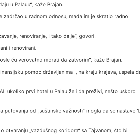
aju u Palauu“, kaže Brajan.
 je zadržao u radnom odnosu, mada im je skratio radno
anje, renoviranje, i tako dalje“, govori.
ni i renovirani.
sle ću verovatno morati da zatvorim“, kaže Brajan.
 finansijsku pomoć državljanima i, na kraju krajeva, uspela d
Ali ukoliko prvi hotel u Palau želi da preživi, nešto uskoro
a putovanja od „suštinske važnosti“ mogla da se nastave 1.
o otvaranju „vazdušnog koridora“ sa Tajvanom, što bi