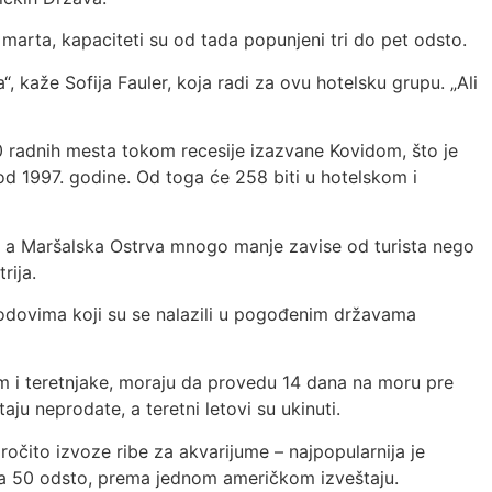
marta, kapaciteti su od tada popunjeni tri do pet odsto.
“, kaže Sofija Fauler, koja radi za ovu hotelsku grupu. „Ali
0 radnih mesta tokom recesije izazvane Kovidom, što je
od 1997. godine. Od toga će 258 biti u hotelskom i
 – a Maršalska Ostrva mnogo manje zavise od turista nego
rija.
odovima koji su se nalazili u pogođenim državama
om i teretnjake, moraju da provedu 14 dana na moru pre
ju neprodate, a teretni letovi su ukinuti.
očito izvoze ribe za akvarijume – najpopularnija je
za 50 odsto, prema jednom američkom izveštaju.